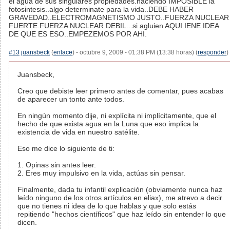
el agua de sus singulares propiedades.haciendo IMPOSIBLE la
fotosintesis..algo determinate para la vida..DEBE HABER
GRAVEDAD..ELECTROMAGNETISMO JUSTO..FUERZA NUCLEAR
FUERTE.FUERZA NUCLEAR DEBIL...si agluien AQUI IENE IDEA
DE QUE ES ESO..EMPEZEMOS POR AHI.
#13
juansbeck
(
enlace
) - octubre 9, 2009 - 01:38 PM (13:38 horas) (
responder
)
Juansbeck,
Creo que debiste leer primero antes de comentar, pues acabas
de aparecer un tonto ante todos.
En ningún momento dije, ni explícita ni implícitamente, que el
hecho de que exista agua en la Luna que eso implica la
existencia de vida en nuestro satélite.
Eso me dice lo siguiente de ti:
1. Opinas sin antes leer.
2. Eres muy impulsivo en la vida, actúas sin pensar.
Finalmente, dada tu infantil explicación (obviamente nunca haz
leído ninguno de los otros artículos en eliax), me atrevo a decir
que no tienes ni idea de lo que hablas y que solo estás
repitiendo "hechos científicos" que haz leído sin entender lo que
dicen.