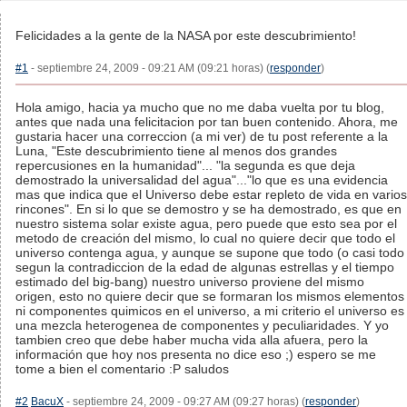
Felicidades a la gente de la NASA por este descubrimiento!
#1
- septiembre 24, 2009 - 09:21 AM (09:21 horas) (
responder
)
Hola amigo, hacia ya mucho que no me daba vuelta por tu blog,
antes que nada una felicitacion por tan buen contenido. Ahora, me
gustaria hacer una correccion (a mi ver) de tu post referente a la
Luna, "Este descubrimiento tiene al menos dos grandes
repercusiones en la humanidad"... "la segunda es que deja
demostrado la universalidad del agua"..."lo que es una evidencia
mas que indica que el Universo debe estar repleto de vida en varios
rincones". En si lo que se demostro y se ha demostrado, es que en
nuestro sistema solar existe agua, pero puede que esto sea por el
metodo de creación del mismo, lo cual no quiere decir que todo el
universo contenga agua, y aunque se supone que todo (o casi todo
segun la contradiccion de la edad de algunas estrellas y el tiempo
estimado del big-bang) nuestro universo proviene del mismo
origen, esto no quiere decir que se formaran los mismos elementos
ni componentes quimicos en el universo, a mi criterio el universo es
una mezcla heterogenea de componentes y peculiaridades. Y yo
tambien creo que debe haber mucha vida alla afuera, pero la
información que hoy nos presenta no dice eso ;) espero se me
tome a bien el comentario :P saludos
#2
BacuX
- septiembre 24, 2009 - 09:27 AM (09:27 horas) (
responder
)