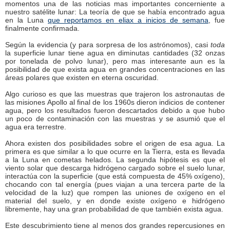
momentos una de las noticias mas importantes concerniente a
nuestro satélite lunar: La teoría de que se había encontrado agua
en la Luna
que reportamos en eliax a inicios de semana
, fue
finalmente confirmada.
Según la evidencia (y para sorpresa de los astrónomos), casi
toda
la superficie lunar tiene agua en diminutas cantidades (32 onzas
por tonelada de polvo lunar), pero mas interesante aun es la
posibilidad de que exista agua en grandes concentraciones en las
áreas polares que existen en eterna oscuridad.
Algo curioso es que las muestras que trajeron los astronautas de
las misiones Apollo al final de los 1960s dieron indicios de contener
agua, pero los resultados fueron descartados debido a que hubo
un poco de contaminación con las muestras y se asumió que el
agua era terrestre.
Ahora existen dos posibilidades sobre el origen de esa agua. La
primera es que similar a lo que ocurre en la Tierra, esta es llevada
a la Luna en cometas helados. La segunda hipótesis es que el
viento solar que descarga hidrógeno cargado sobre el suelo lunar,
interactúa con la superficie (que está compuesta de 45% oxígeno),
chocando con tal energía (pues viajan a una tercera parte de la
velocidad de la luz) que rompen las uniones de oxígeno en el
material del suelo, y en donde existe oxígeno e hidrógeno
libremente, hay una gran probabilidad de que también exista agua.
Este descubrimiento tiene al menos dos grandes repercusiones en