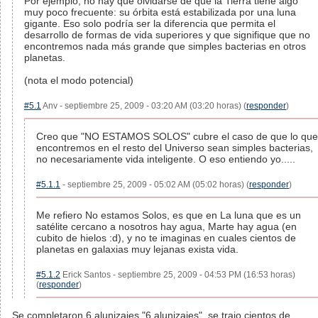
Por ejemplo, no hay que olvidarse de que la Tierra tiene algo
muy poco frecuente: su órbita está estabilizada por una luna
gigante. Eso solo podría ser la diferencia que permita el
desarrollo de formas de vida superiores y que signifique que no
encontremos nada más grande que simples bacterias en otros
planetas.
(nota el modo potencial)
#5.1
Anv - septiembre 25, 2009 - 03:20 AM (03:20 horas) (
responder
)
Creo que "NO ESTAMOS SOLOS" cubre el caso de que lo que
encontremos en el resto del Universo sean simples bacterias,
no necesariamente vida inteligente. O eso entiendo yo.....
#5.1.1
- septiembre 25, 2009 - 05:02 AM (05:02 horas) (
responder
)
Me refiero No estamos Solos, es que en La luna que es un
satélite cercano a nosotros hay agua, Marte hay agua (en
cubito de hielos :d), y no te imaginas en cuales cientos de
planetas en galaxias muy lejanas exista vida.
#5.1.2
Erick Santos - septiembre 25, 2009 - 04:53 PM (16:53 horas)
(
responder
)
Se completaron 6 alunizajes "6 alunizajes", se trajo cientos de