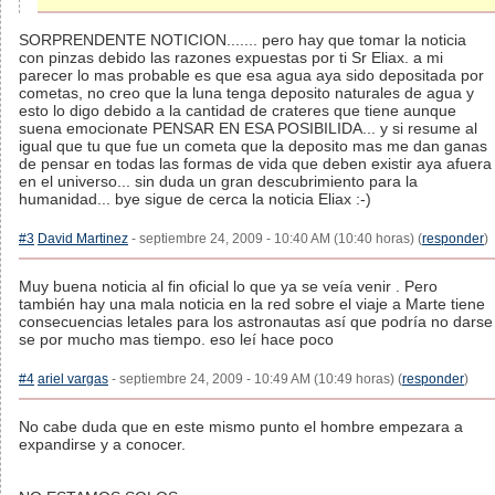
SORPRENDENTE NOTICION....... pero hay que tomar la noticia
con pinzas debido las razones expuestas por ti Sr Eliax. a mi
parecer lo mas probable es que esa agua aya sido depositada por
cometas, no creo que la luna tenga deposito naturales de agua y
esto lo digo debido a la cantidad de crateres que tiene aunque
suena emocionate PENSAR EN ESA POSIBILIDA... y si resume al
igual que tu que fue un cometa que la deposito mas me dan ganas
de pensar en todas las formas de vida que deben existir aya afuera
en el universo... sin duda un gran descubrimiento para la
humanidad... bye sigue de cerca la noticia Eliax :-)
#3
David Martinez
- septiembre 24, 2009 - 10:40 AM (10:40 horas) (
responder
)
Muy buena noticia al fin oficial lo que ya se veía venir . Pero
también hay una mala noticia en la red sobre el viaje a Marte tiene
consecuencias letales para los astronautas así que podría no darse
se por mucho mas tiempo. eso leí hace poco
#4
ariel vargas
- septiembre 24, 2009 - 10:49 AM (10:49 horas) (
responder
)
No cabe duda que en este mismo punto el hombre empezara a
expandirse y a conocer.