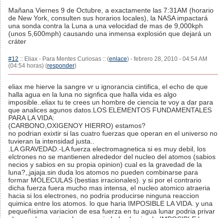
Mañana Viernes 9 de Octubre, a exactamente las 7:31AM (horario
de New York, consulten sus horarios locales), la NASA impactará
una sonda contra la Luna a una velocidad de mas de 9,000kph
(unos 5,600mph) causando una inmensa explosión que dejará un
cráter
#12
:: Eliax - Para Mentes Curiosas :: (
enlace
) - febrero 28, 2010 - 04:54 AM
(04:54 horas) (
responder
)
eliax me hierve la sangre vr u ignorancia cintifica, el echo de que
halla agua en la luna no signfica que halla vida es algo
imposible..eliax tu te crees un hombre de ciencia te voy a dar para
que analices agunos datos.LOS ELEMENTOS FUNDAMENTALES
PARA LA VIDA:
(CARBONO,OXIGENOY HIERRO) estamos?
no podrian exixtir si las cuatro fuerzas que operan en el universo no
tuvieran la intensidad justa..
.LA GRAVEDAD.-LA fuerza electromagnetica si es muy debil, los
elctrones no se mantienen alrededor del nucleo del atomos (sabios
necios y sabios en su propia opinion) cual es la gravedad de la
luna?,,jajaja.sin duda los atomos no pueden combinarse para
formar MOLECULAS (bestias irracionales). y si por el contrario
dicha fuerza fuera mucho mas intensa, el nucleo atomico atraeria
hacia si los electrones, no podria producirse ninguna reaccion
quimica entre los atomos. lo que haria IMPOSIBLE LA VIDA. y una
pequeñisima variacion de esa fuerza en tu agua lunar podria privar