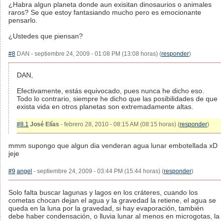
¿Habra algun planeta donde aun exisitan dinosaurios o animales
raros? Se que estoy fantasiando mucho pero es emocionante
pensarlo.
¿Ustedes que piensan?
#8
DAN - septiembre 24, 2009 - 01:08 PM (13:08 horas) (
responder
)
DAN,
Efectivamente, estás equivocado, pues nunca he dicho eso.
Todo lo contrario, siempre he dicho que las posibilidades de que
exista vida en otros planetas son extremadamente altas.
#8.1
José Elías
- febrero 28, 2010 - 08:15 AM (08:15 horas) (
responder
)
mmm supongo que algun dia venderan agua lunar embotellada xD
jeje
#9
angel
- septiembre 24, 2009 - 03:44 PM (15:44 horas) (
responder
)
Solo falta buscar lagunas y lagos en los cráteres, cuando los
cometas chocan dejan el agua y la gravedad la retiene, el agua se
queda en la luna por la gravedad, si hay evaporación, también
debe haber condensación, o lluvia lunar al menos en microgotas, la