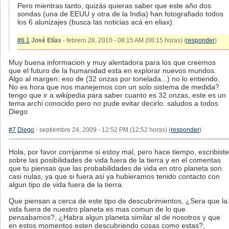
Pero mientras tanto, quizás quieras saber que este año dos
sondas (una de EEUU y otra de la India) han fotografiado todos
los 6 alunizajes (busca las noticias acá en eliax).
#6.1
José Elías
- febrero 28, 2010 - 08:15 AM (08:15 horas) (
responder
)
Muy buena informacion y muy alentadora para los que creemos
que el futuro de la humanidad esta en explorar nuevos mundos.
Algo al margen: eso de (32 onzas por tonelada...) no lo entiendo.
No es hora que nos manejemos con un solo sistema de medida?
tengo que ir a wikipedia para saber cuanto es 32 onzas, este es un
tema archi conocido pero no pude evitar decirlo. saludos a todos
Diego
#7
Diego
- septiembre 24, 2009 - 12:52 PM (12:52 horas) (
responder
)
Hola, por favor corrijanme si estoy mal, pero hace tiempo, escribiste
sobre las posibilidades de vida fuera de la tierra y en el comentas
que tu piensas que las probabilidades de vida en otro planeta son
casi nulas, ya que si fuera asi ya hubieramos tenido contacto con
algun tipo de vida fuera de la tierra.
Que piensan a cerca de este tipo de descubrimientos, ¿Sera que la
vida fuera de nuestro planeta es mas comun de lo que
pensabamos?, ¿Habra algun planeta similar al de nosotros y que
en estos momentos esten descubriendo cosas como estas?,