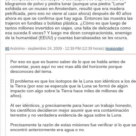
kilogramos de polvo y piedra lunar (aunque una piedra "Lunar"
exhibida en un museo en Amsterdam, resultó que era madera
petrificada, pero eso no viene al caso ahora) después de 40 años
ahora es que se confirma que hay agua. Entonces las muestra las
trajeron en funditas o bolsitas plástica. ¿Cómo es que luego de
tantos millones invertidos en viajes, una falta de delicadeza como
esa suceda 6 veces? Y luego me dicen conspiracionista, enemigo
de la humanidad (EEUU) y cuantas barrabasadas se les ocurra.
#6
Anónimo - septiembre 24, 2009 - 12:39 PM (12:39 horas) (
responder
)
Por eso es que es bueno saber de lo que se habla antes de
comentar, pues aquí no vez mas allá del horizonte porque
desconoces del tema.
El problema es que los isotopos de la Luna son idénticos a los de
la Tierra (por eso se especula que la Luna se formó de algún
impacto con algo sobre la Tierra hace miles de millones de
años).
Al ser idénticos, y precisamente para hacer un trabajo honesto,
los científicos decidieron mejor asumir que era contaminación
terrestre y no verdadera evidencia de agua sobre la Luna.
Precisamente la razón de estas misiones fue verificar si lo que se
encontró anteriormente era agua o no.