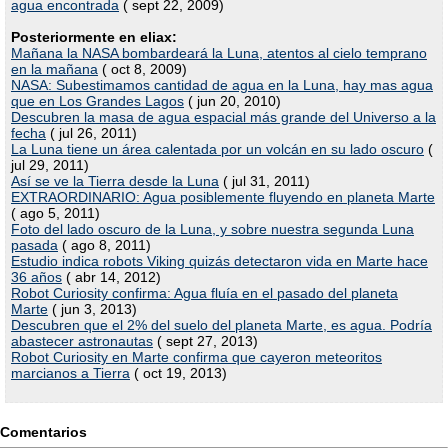
agua encontrada
( sept 22, 2009)
Posteriormente en eliax:
Mañana la NASA bombardeará la Luna, atentos al cielo temprano
en la mañana
( oct 8, 2009)
NASA: Subestimamos cantidad de agua en la Luna, hay mas agua
que en Los Grandes Lagos
( jun 20, 2010)
Descubren la masa de agua espacial más grande del Universo a la
fecha
( jul 26, 2011)
La Luna tiene un área calentada por un volcán en su lado oscuro
(
jul 29, 2011)
Así se ve la Tierra desde la Luna
( jul 31, 2011)
EXTRAORDINARIO: Agua posiblemente fluyendo en planeta Marte
( ago 5, 2011)
Foto del lado oscuro de la Luna, y sobre nuestra segunda Luna
pasada
( ago 8, 2011)
Estudio indica robots Viking quizás detectaron vida en Marte hace
36 años
( abr 14, 2012)
Robot Curiosity confirma: Agua fluía en el pasado del planeta
Marte
( jun 3, 2013)
Descubren que el 2% del suelo del planeta Marte, es agua. Podría
abastecer astronautas
( sept 27, 2013)
Robot Curiosity en Marte confirma que cayeron meteoritos
marcianos a Tierra
( oct 19, 2013)
Comentarios