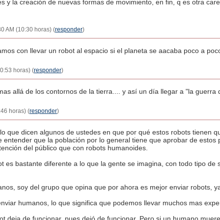
es y la creación de nuevas formas de movimiento, en fin, q es otra car
30 AM (10:30 horas) (
responder
)
amos con llevar un robot al espacio si el planeta se aacaba poco a poc
10:53 horas) (
responder
)
s allá de los contornos de la tierra.... y así un día llegar a "la guerra d
:46 horas) (
responder
)
 lo que dicen algunos de ustedes en que por qué estos robots tienen 
e entender que la población por lo general tiene que aprobar de estos 
tención del público que con robots humanoides.
bot es bastante diferente a lo que la gente se imagina, con todo tipo d
nos, soy del grupo que opina que por ahora es mejor enviar robots, y
nviar humanos, lo que significa que podemos llevar muchos mas expe
ot deja de funcionar, pues dejó de funcionar. Pero si un humano muer