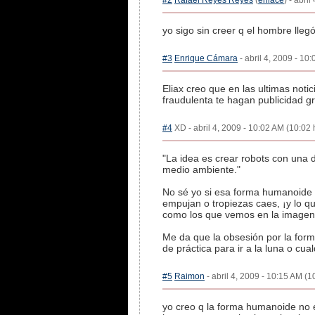
#2
Rafael Reyes Reyes
(
enlace
) - abri
yo sigo sin creer q el hombre llegó
#3
Enrique Cámara
- abril 4, 2009 - 10
Eliax creo que en las ultimas noti
fraudulenta te hagan publicidad gra
#4
XD - abril 4, 2009 - 10:02 AM (10:02 
"La idea es crear robots con una 
medio ambiente."
No sé yo si esa forma humanoide 
empujan o tropiezas caes, ¡y lo q
como los que vemos en la imagen
Me da que la obsesión por la form
de práctica para ir a la luna o cualq
#5
Raimon
- abril 4, 2009 - 10:15 AM (1
yo creo q la forma humanoide no 