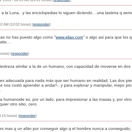
l 4, 2009 - 08:41 AM (08:41 horas) (
responder
)
 a la Luna...y las enciclopedias lo siguen diciendo....una lastima q sem
:02 AM (10:02 horas) (
responder
)
cias no has puesto algo como "
www.eliax.com
" o algo asi para que los 
tis....
horas) (
responder
)
destreza similar a la de un humano, con capacidad de moverse en dos 
es adecuada para nada más que ser humano en realidad. Las dos pier
ue nos costó aprender a andar!-, y para explorar y manipular, mejor 
.
a humanoide es, por un lado, para impresionar a las masas y, por otro,
uier otro sitio, cero.
0:15 horas) (
responder
)
es mas q un afán por conseguir algo q el hombre nunca a conseguido, 