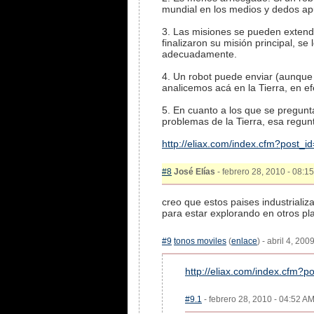
mundial en los medios y dedos ap
3. Las misiones se pueden exten
finalizaron su misión principal, 
adecuadamente.
4. Un robot puede enviar (aunque 
analicemos acá en la Tierra, en ef
5. En cuanto a los que se pregunt
problemas de la Tierra, esa regunt
http://eliax.com/index.cfm?post_i
#8
José Elías
- febrero 28, 2010 - 08:15
creo que estos paises industriali
para estar explorando en otros pl
#9
tonos moviles
(
enlace
) - abril 4, 20
http://eliax.com/index.cfm?p
#9.1
- febrero 28, 2010 - 04:52 AM