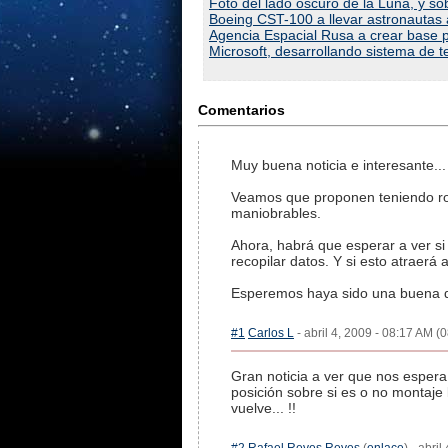
Foto del lado oscuro de la Luna, y 
Boeing CST-100 a llevar astronautas 
Agencia Espacial Rusa a crear base 
Microsoft, desarrollando sistema de t
Comentarios
Muy buena noticia e interesante...
Veamos que proponen teniendo ro
maniobrables.
Ahora, habrá que esperar a ver si
recopilar datos. Y si esto atraerá
Esperemos haya sido una buena de
#1
Carlos L
- abril 4, 2009 - 08:17 AM (0
Gran noticia a ver que nos espera 
posición sobre si es o no montaj
vuelve... !!