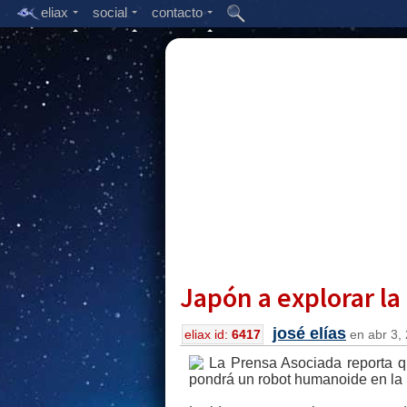
eliax
social
contacto
Japón a explorar l
josé elías
eliax id:
6417
en abr 3, 
La Prensa Asociada reporta q
pondrá un robot humanoide en la