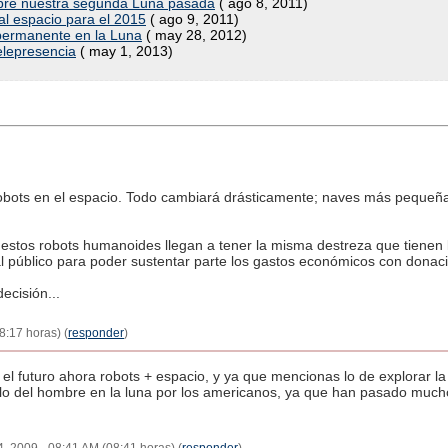
sobre nuestra segunda Luna pasada
( ago 8, 2011)
al espacio para el 2015
( ago 9, 2011)
permanente en la Luna
( may 28, 2012)
elepresencia
( may 1, 2013)
bots en el espacio. Todo cambiará drásticamente; naves más pequeñ
 estos robots humanoides llegan a tener la misma destreza que tienen
 al público para poder sustentar parte los gastos económicos con donac
cisión...
8:17 horas) (
responder
)
el futuro ahora robots + espacio, y ya que mencionas lo de explorar la
e lo del hombre en la luna por los americanos, ya que han pasado muc