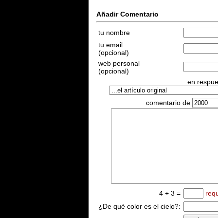
Añadir Comentario
tu nombre
tu email
(opcional)
web personal
(opcional)
en respues
comentario de
4 + 3 =
req
¿De qué color es el cielo?: