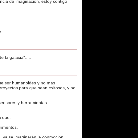
encia de imaginación, estoy contigo
o
e la galaxia".....
que ser humanoides y no mas
proyectos para que sean exitosos, y no
e sensores y herramientas
a que:
rimentos.
e, ya se imaginarán la conmoción