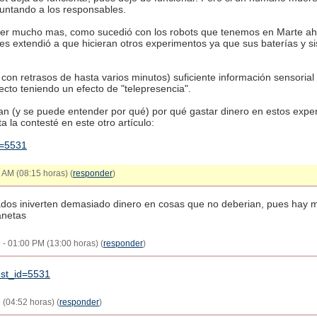
untando a los responsables.
der mucho mas, como sucedió con los robots que tenemos en Marte ah
se les extendió a que hicieran otros experimentos ya que sus baterías 
con retrasos de hasta varios minutos) suficiente información sensori
ecto teniendo un efecto de "telepresencia".
an (y se puede entender por qué) por qué gastar dinero en estos expe
a la contesté en este otro artículo:
d=5531
 AM (08:15 horas) (
responder
)
zados iniverten demasiado dinero en cosas que no deberian, pues hay mu
anetas
09 - 01:00 PM (13:00 horas) (
responder
)
ost_id=5531
 (04:52 horas) (
responder
)