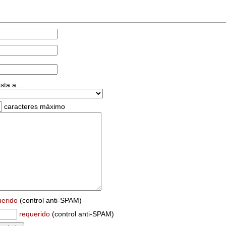
ta a...
caracteres máximo
uerido
(control anti-SPAM)
requerido
(control anti-SPAM)