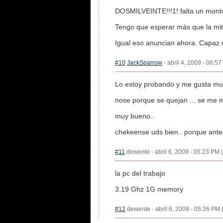
DOSMILVEINTE!!!1! falta un mont
Tengo que esperar más que la mit
Igual eso anuncian ahora. Capaz q
#10
JackSparrow
- abril 4, 2009 - 06:5
Lo estoy probando y me gusta muc
nose porque se quejan ... se me m
muy bueno..
chekeense uds bien.. porque antes
#11
dewente - abril 6, 2009 - 05:23 PM (
la pc del trabajo
3.19 Ghz 1G memory
#12
dewente - abril 6, 2009 - 05:26 PM 