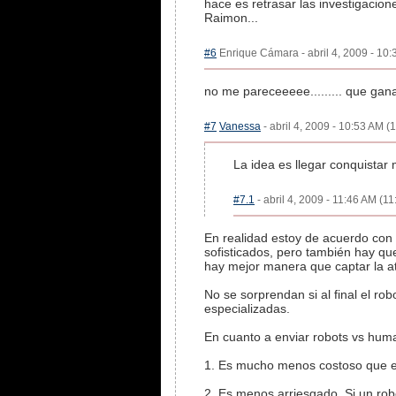
hace es retrasar las investigacion
Raimon...
#6
Enrique Cámara - abril 4, 2009 - 10:
no me pareceeeee......... que gan
#7
Vanessa
- abril 4, 2009 - 10:53 AM (
La idea es llegar conquistar ma
#7.1
- abril 4, 2009 - 11:46 AM (11
En realidad estoy de acuerdo con
sofisticados, pero también hay qu
hay mejor manera que captar la a
No se sorprendan si al final el ro
especializadas.
En cuanto a enviar robots vs huma
1. Es mucho menos costoso que e
2. Es menos arriesgado. Si un rob