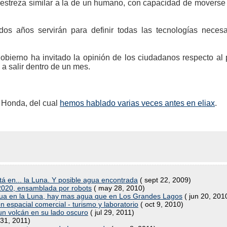
destreza similar a la de un humano, con capacidad de moverse
dos años servirán para definir todas las tecnologías neces
bierno ha invitado la opinión de los ciudadanos respecto al 
 a salir dentro de un mes.
 Honda, del cual
hemos hablado varias veces antes en eliax
.
stá en... la Luna. Y posible agua encontrada
( sept 22, 2009)
 2020, ensamblada por robots
( may 28, 2010)
ua en la Luna, hay mas agua que en Los Grandes Lagos
( jun 20, 201
 espacial comercial - turismo y laboratorio
( oct 9, 2010)
un volcán en su lado oscuro
( jul 29, 2011)
 31, 2011)