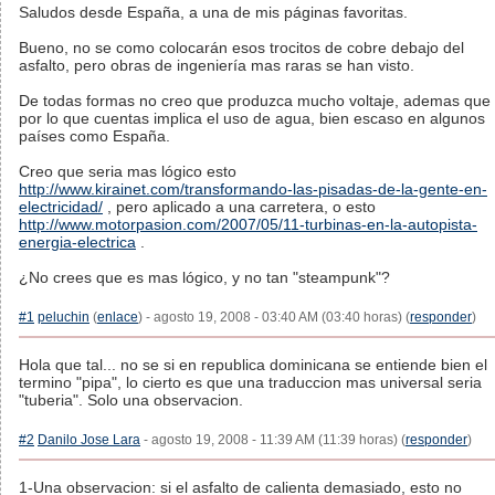
Saludos desde España, a una de mis páginas favoritas.
Bueno, no se como colocarán esos trocitos de cobre debajo del
asfalto, pero obras de ingeniería mas raras se han visto.
De todas formas no creo que produzca mucho voltaje, ademas que
por lo que cuentas implica el uso de agua, bien escaso en algunos
países como España.
Creo que seria mas lógico esto
http://www.kirainet.com/transformando-las-pisadas-de-la-gente-en-
electricidad/
, pero aplicado a una carretera, o esto
http://www.motorpasion.com/2007/05/11-turbinas-en-la-autopista-
energia-electrica
.
¿No crees que es mas lógico, y no tan "steampunk"?
#1
peluchin
(
enlace
) - agosto 19, 2008 - 03:40 AM (03:40 horas) (
responder
)
Hola que tal... no se si en republica dominicana se entiende bien el
termino "pipa", lo cierto es que una traduccion mas universal seria
"tuberia". Solo una observacion.
#2
Danilo Jose Lara
- agosto 19, 2008 - 11:39 AM (11:39 horas) (
responder
)
1-Una observacion: si el asfalto de calienta demasiado, esto no