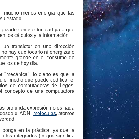
an mucho menos energía que las
 su estado.
rgizado con electricidad para que
n los cálculos y la información.
un transistor en una dirección
 no hay que tocarlo ni energizarlo
lemente grande en el consumo de
e los de hoy día.
"mecánica", lo cierto es que la
uier medio que puede codificar el
ulos de computadoras de Legos,
el concepto de una computadora
 mas profunda expresión no es nada
 desde el ADN,
moléculas
, átomos
verdad.
e ponga en la práctica, ya que la
uitos integrados (lo que significa