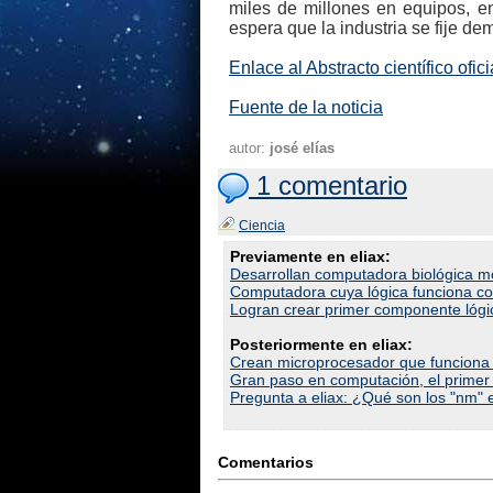
miles de millones en equipos, e
espera que la industria se fije de
Enlace al Abstracto científico ofic
Fuente de la noticia
autor:
josé elías
1 comentario
Ciencia
Previamente en eliax:
Desarrollan computadora biológica m
Computadora cuya lógica funciona c
Logran crear primer componente lógic
Posteriormente en eliax:
Crean microprocesador que funciona 
Gran paso en computación, el primer t
Pregunta a eliax: ¿Qué son los "nm" 
Comentarios