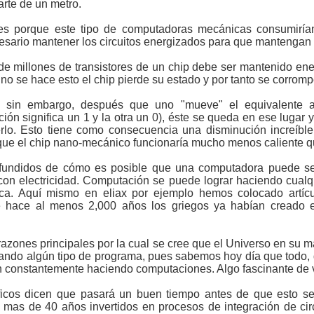
arte de un metro.
 es porque este tipo de computadoras mecánicas consumirí
cesario mantener los circuitos energizados para que mantengan
de millones de transistores de un chip debe ser mantenido ene
no se hace esto el chip pierde su estado y por tanto se corrompe
sin embargo, después que uno "mueve" el equivalente a 
ón significa un 1 y la otra un 0), éste se queda en ese lugar y
rlo. Esto tiene como consecuencia una disminución increíb
 que el chip nano-mecánico funcionaría mucho menos caliente qu
fundidos de cómo es posible que una computadora puede ser 
on electricidad. Computación se puede lograr haciendo cualq
ca. Aquí mismo en eliax por ejemplo hemos colocado artíc
e hace al menos 2,000 años los griegos ya habían creado 
 razones principales por la cual se cree que el Universo en su
ndo algún tipo de programa, pues sabemos hoy día que todo,
 constantemente haciendo computaciones. Algo fascinante de 
tíficos dicen que pasará un buen tiempo antes de que esto s
 mas de 40 años invertidos en procesos de integración de circ