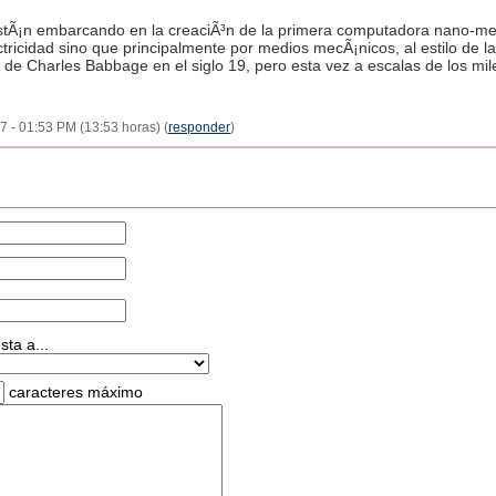
estÃ¡n embarcando en la creaciÃ³n de la primera computadora nano-me
tricidad sino que principalmente por medios mecÃ¡nicos, al estilo de 
) de Charles Babbage en el siglo 19, pero esta vez a escalas de los mi
007 - 01:53 PM (13:53 horas) (
responder
)
ta a...
caracteres máximo