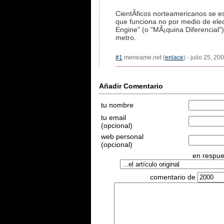
CientÃ­ficos norteamericanos se 
que funciona no por medio de elec
Engine" (o "MÃ¡quina Diferencial"
metro.
#1
meneame.net (
enlace
) - julio 25, 2
Añadir Comentario
tu nombre
tu email
(opcional)
web personal
(opcional)
en respues
comentario de