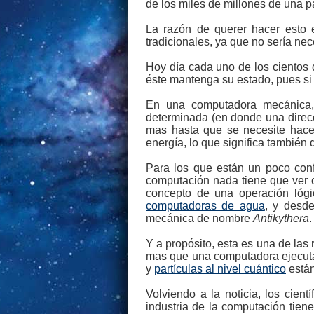
de los miles de millones de una p
La razón de querer hacer esto
tradicionales, ya que no sería ne
Hoy día cada uno de los cientos 
éste mantenga su estado, pues si 
En una computadora mecánica, 
determinada (en donde una direcci
mas hasta que se necesite hace
energía, lo que significa también
Para los que están un poco con
computación nada tiene que ver c
concepto de una operación lógi
computadoras de agua
, y desd
mecánica de nombre
Antikythera
.
Y a propósito, esta es una de las
mas que una computadora ejecuta
y
partículas al nivel cuántico
están
Volviendo a la noticia, los cien
industria de la computación tiene