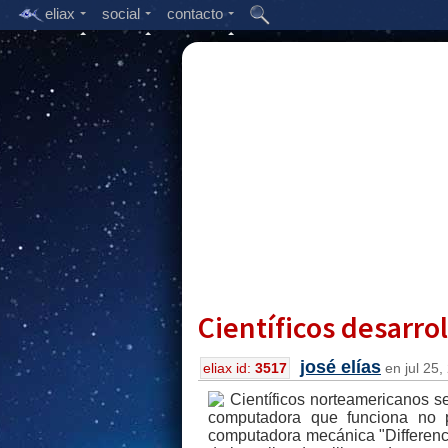
eliax
social
contacto
Científicos desarr
josé elías
eliax id:
3517
en jul 25,
Científicos norteamericanos 
computadora que funciona no p
computadora mecánica "Differenc