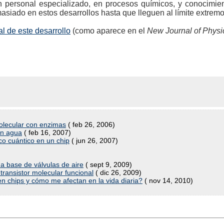
n personal especializado, en procesos químicos, y conocimie
masiado en estos desarrollos hasta que lleguen al límite extrem
ial de este desarrollo
(como aparece en el
New Journal of Physi
olecular con enzimas
( feb 26, 2006)
on agua
( feb 16, 2007)
o cuántico en un chip
( jun 26, 2007)
a base de válvulas de aire
( sept 9, 2009)
ransistor molecular funcional
( dic 26, 2009)
en chips y cómo me afectan en la vida diaria?
( nov 14, 2010)