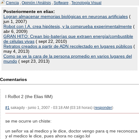
Ciencia
,
Opinión / Análisis
,
Software
,
Tecnología Visual
Posteriormente en eliax:
Logran almacenar memorias biológicas en neuronas artificiales
(
jun 1, 2007)
Robot con I.A. crea hipótesis, y la comprueba experimentalmente
(
abr 6, 2009)
GRAN HITO: Crean bio-baterías que extraen energía/combustible
de células vivas
( sept 22, 2010)
Retratos creados a partir de ADN recolectado en lugares públicos
(
may 4, 2013)
Como se ve la cara de la persona promedio en varios lugares del
mundo
( sept 23, 2013)
Comentarios
I RoBot 2 (the Elias filM)
#1
sakagdy - junio 1, 2007 - 03:18 AM (03:18 horas) (
responder
)
se me ocurre un chiste:
un señor va al medico y le dice, doctor vengo para q me reconozca
y el medico le dice, pues ahora no caigo.lol