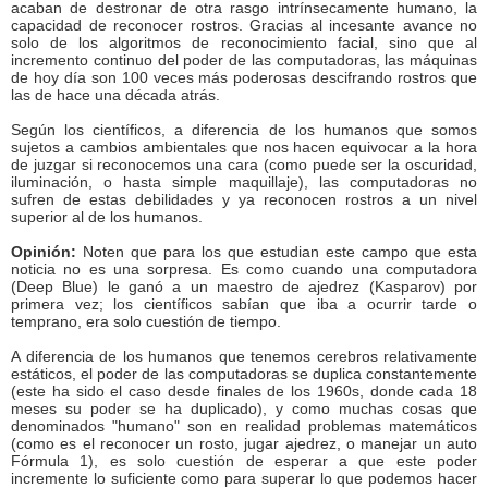
acaban de destronar de otra rasgo intrínsecamente humano, la
capacidad de reconocer rostros. Gracias al incesante avance no
solo de los algoritmos de reconocimiento facial, sino que al
incremento continuo del poder de las computadoras, las máquinas
de hoy día son 100 veces más poderosas descifrando rostros que
las de hace una década atrás.
Según los científicos, a diferencia de los humanos que somos
sujetos a cambios ambientales que nos hacen equivocar a la hora
de juzgar si reconocemos una cara (como puede ser la oscuridad,
iluminación, o hasta simple maquillaje), las computadoras no
sufren de estas debilidades y ya reconocen rostros a un nivel
superior al de los humanos.
Opinión:
Noten que para los que estudian este campo que esta
noticia no es una sorpresa. Es como cuando una computadora
(Deep Blue) le ganó a un maestro de ajedrez (Kasparov) por
primera vez; los científicos sabían que iba a ocurrir tarde o
temprano, era solo cuestión de tiempo.
A diferencia de los humanos que tenemos cerebros relativamente
estáticos, el poder de las computadoras se duplica constantemente
(este ha sido el caso desde finales de los 1960s, donde cada 18
meses su poder se ha duplicado), y como muchas cosas que
denominados "humano" son en realidad problemas matemáticos
(como es el reconocer un rosto, jugar ajedrez, o manejar un auto
Fórmula 1), es solo cuestión de esperar a que este poder
incremente lo suficiente como para superar lo que podemos hacer