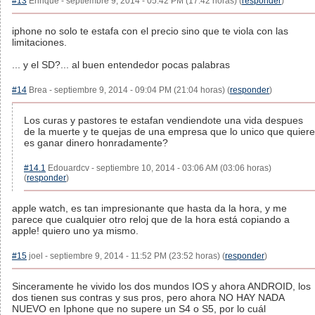
#13
Enrique - septiembre 9, 2014 - 05:42 PM (17:42 horas) (
responder
)
iphone no solo te estafa con el precio sino que te viola con las
limitaciones.
... y el SD?... al buen entendedor pocas palabras
#14
Brea - septiembre 9, 2014 - 09:04 PM (21:04 horas) (
responder
)
Los curas y pastores te estafan vendiendote una vida despues
de la muerte y te quejas de una empresa que lo unico que quiere
es ganar dinero honradamente?
#14.1
Edouardcv - septiembre 10, 2014 - 03:06 AM (03:06 horas)
(
responder
)
apple watch, es tan impresionante que hasta da la hora, y me
parece que cualquier otro reloj que de la hora está copiando a
apple! quiero uno ya mismo.
#15
joel - septiembre 9, 2014 - 11:52 PM (23:52 horas) (
responder
)
Sinceramente he vivido los dos mundos IOS y ahora ANDROID, los
dos tienen sus contras y sus pros, pero ahora NO HAY NADA
NUEVO en Iphone que no supere un S4 o S5, por lo cuál