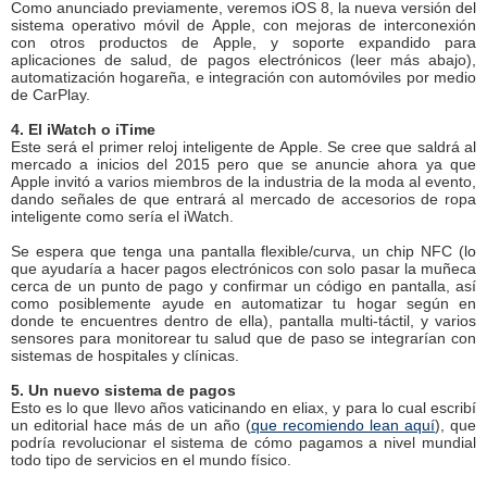
Como anunciado previamente, veremos iOS 8, la nueva versión del
sistema operativo móvil de Apple, con mejoras de interconexión
con otros productos de Apple, y soporte expandido para
aplicaciones de salud, de pagos electrónicos (leer más abajo),
automatización hogareña, e integración con automóviles por medio
de CarPlay.
4. El iWatch o iTime
Este será el primer reloj inteligente de Apple. Se cree que saldrá al
mercado a inicios del 2015 pero que se anuncie ahora ya que
Apple invitó a varios miembros de la industria de la moda al evento,
dando señales de que entrará al mercado de accesorios de ropa
inteligente como sería el iWatch.
Se espera que tenga una pantalla flexible/curva, un chip NFC (lo
que ayudaría a hacer pagos electrónicos con solo pasar la muñeca
cerca de un punto de pago y confirmar un código en pantalla, así
como posiblemente ayude en automatizar tu hogar según en
donde te encuentres dentro de ella), pantalla multi-táctil, y varios
sensores para monitorear tu salud que de paso se integrarían con
sistemas de hospitales y clínicas.
5. Un nuevo sistema de pagos
Esto es lo que llevo años vaticinando en eliax, y para lo cual escribí
un editorial hace más de un año (
que recomiendo lean aquí
), que
podría revolucionar el sistema de cómo pagamos a nivel mundial
todo tipo de servicios en el mundo físico.