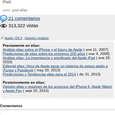
iPad).
autor:
josé elías
21 comentarios
313,322 vistas
Apple / OS X
,
Opinión / Análisis
Previamente en eliax:
Análisis eliax sobre el iPhone y el futuro de Apple
( ene 11, 2007)
Predicciones de eliax sobre los próximos 100 años
( mar 4, 2008)
Análisis eliax: La importancia y significado del Apple iPad
( ene 28,
2010)
Editorial eliax: Hora de Apple sacar un sistema de pagos atado a
iTunes y Passbook
( may 20, 2013)
Predicciones y Tendencias eliax para el 2014
( dic 31, 2013)
Posteriormente en eliax:
Opinión eliax y resumen de los anuncios del iPhone 6, Apple Watch
y Apple Pay
( sept 10, 2014)
Comentarios