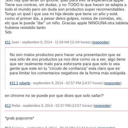
Solo hay que tener un iphone, ipad para vivir la experiencia apple.
Tiene sus contras, sin dudas, y no TODO lo que hacen se adapta a
todo el mundo pero sin duda son productos super recomendables.
Tengo un ipad I que usa mi hija desde que tiene un año y está
como el primer dia, a pesar delos golpes, restos de comidas, etc,
etc que le puede "dar" un niño. Gracias apple NINGUNA otra tableta
hubiese resistido tanto
Sds
#11
Juan - septiembre 9, 2014 - 11:04 AM (11:04 horas) (
responder
)
No son malos productos pero hacer una presentación que se
vea sólo de sos productos ya nos dice como va a ser, algo tiene
que ser realmente malo para esforzarte para que solo lo vea
gente que este en tu "círculo de confianza" esta claro que es
para limitar los comentarios negativos de la forma más estúpida.
#11.1
roberto
- septiembre 9, 2014 - 02:57 PM (14:57 horas) (
responder
)
en chrome no se puede por que dices que solo safari?
#12
Retal - septiembre 9, 2014 - 01:57 PM (13:57 horas) (
responder
)
*grab popcorns*