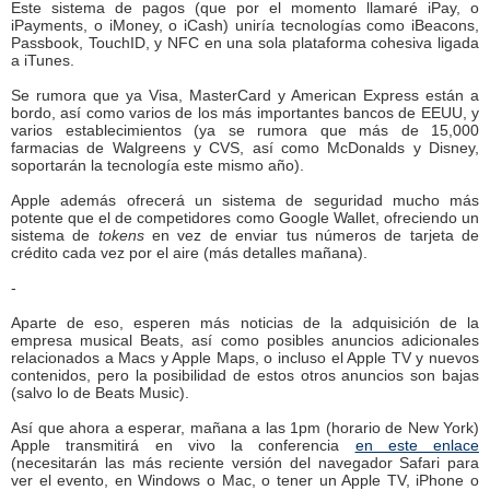
Este sistema de pagos (que por el momento llamaré iPay, o
iPayments, o iMoney, o iCash) uniría tecnologías como iBeacons,
Passbook, TouchID, y NFC en una sola plataforma cohesiva ligada
a iTunes.
Se rumora que ya Visa, MasterCard y American Express están a
bordo, así como varios de los más importantes bancos de EEUU, y
varios establecimientos (ya se rumora que más de 15,000
farmacias de Walgreens y CVS, así como McDonalds y Disney,
soportarán la tecnología este mismo año).
Apple además ofrecerá un sistema de seguridad mucho más
potente que el de competidores como Google Wallet, ofreciendo un
sistema de
tokens
en vez de enviar tus números de tarjeta de
crédito cada vez por el aire (más detalles mañana).
-
Aparte de eso, esperen más noticias de la adquisición de la
empresa musical Beats, así como posibles anuncios adicionales
relacionados a Macs y Apple Maps, o incluso el Apple TV y nuevos
contenidos, pero la posibilidad de estos otros anuncios son bajas
(salvo lo de Beats Music).
Así que ahora a esperar, mañana a las 1pm (horario de New York)
Apple transmitirá en vivo la conferencia
en este enlace
(necesitarán las más reciente versión del navegador Safari para
ver el evento, en Windows o Mac, o tener un Apple TV, iPhone o