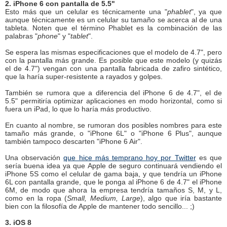
2. iPhone 6 con pantalla de 5.5"
Esto más que un celular es técnicamente una "
phablet
", ya que
aunque técnicamente es un celular su tamaño se acerca al de una
tableta. Noten que el término Phablet es la combinación de las
palabras "
phone
" y "
tablet
".
Se espera las mismas especificaciones que el modelo de 4.7", pero
con la pantalla más grande. Es posible que este modelo (y quizás
el de 4.7") vengan con una pantalla fabricada de zafiro sintético,
que la haría super-resistente a rayados y golpes.
También se rumora que a diferencia del iPhone 6 de 4.7", el de
5.5" permitiría optimizar aplicaciones en modo horizontal, como si
fuera un iPad, lo que lo haría más productivo.
En cuanto al nombre, se rumoran dos posibles nombres para este
tamaño más grande, o "iPhone 6L" o "iPhone 6 Plus", aunque
también tampoco descarten "iPhone 6 Air".
Una observación
que hice más temprano hoy por Twitter
es que
sería buena idea ya que Apple de seguro continuará vendiendo el
iPhone 5S como el celular de gama baja, y que tendría un iPhone
6L con pantalla grande, que le ponga al iPhone 6 de 4.7" el iPhone
6M, de modo que ahora la empresa tendría tamaños S, M, y L,
como en la ropa (
Small, Medium, Large
), algo que iría bastante
bien con la filosofía de Apple de mantener todo sencillo... ;)
3. iOS 8