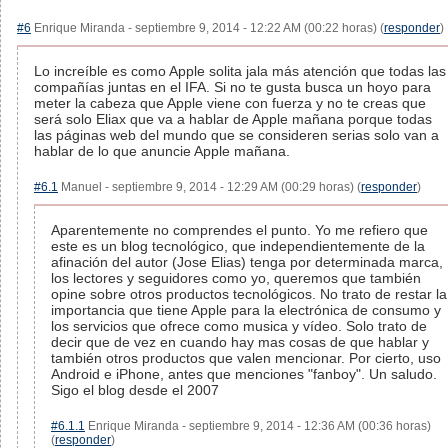
#6
Enrique Miranda - septiembre 9, 2014 - 12:22 AM (00:22 horas) (
responder
)
Lo increíble es como Apple solita jala más atención que todas las
compañías juntas en el IFA. Si no te gusta busca un hoyo para
meter la cabeza que Apple viene con fuerza y no te creas que
será solo Eliax que va a hablar de Apple mañana porque todas
las páginas web del mundo que se consideren serias solo van a
hablar de lo que anuncie Apple mañana.
#6.1
Manuel - septiembre 9, 2014 - 12:29 AM (00:29 horas) (
responder
)
Aparentemente no comprendes el punto. Yo me refiero que
este es un blog tecnológico, que independientemente de la
afinación del autor (Jose Elias) tenga por determinada marca,
los lectores y seguidores como yo, queremos que también
opine sobre otros productos tecnológicos. No trato de restar la
importancia que tiene Apple para la electrónica de consumo y
los servicios que ofrece como musica y vídeo. Solo trato de
decir que de vez en cuando hay mas cosas de que hablar y
también otros productos que valen mencionar. Por cierto, uso
Android e iPhone, antes que menciones "fanboy". Un saludo.
Sigo el blog desde el 2007
#6.1.1
Enrique Miranda - septiembre 9, 2014 - 12:36 AM (00:36 horas)
(
responder
)