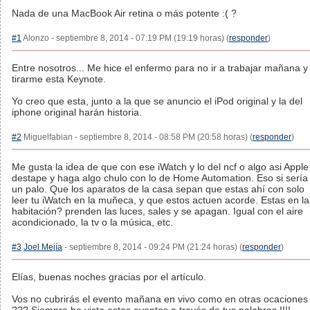
Nada de una MacBook Air retina o más potente :( ?
#1
Alonzo - septiembre 8, 2014 - 07:19 PM (19:19 horas) (
responder
)
Entre nosotros... Me hice el enfermo para no ir a trabajar mañana y
tirarme esta Keynote.
Yo creo que esta, junto a la que se anuncio el iPod original y la del
iphone original harán historia.
#2
Miguelfabian - septiembre 8, 2014 - 08:58 PM (20:58 horas) (
responder
)
Me gusta la idea de que con ese iWatch y lo del ncf o algo asi Apple
destape y haga algo chulo con lo de Home Automation. Eso si sería
un palo. Que los aparatos de la casa sepan que estas ahí con solo
leer tu iWatch en la muñeca, y que estos actuen acorde. Estas en la
habitación? prenden las luces, sales y se apagan. Igual con el aire
acondicionado, la tv o la música, etc.
#3
Joel Mejía
- septiembre 8, 2014 - 09:24 PM (21:24 horas) (
responder
)
Elías, buenas noches gracias por el artículo.
Vos no cubrirás el evento mañana en vivo como en otras ocaciones