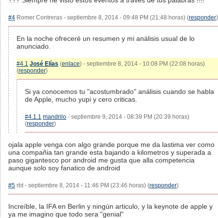
??? Siempre he visto estos eventos a través de tus palabras !!!!
#4
Romer Contreras - septiembre 8, 2014 - 09:48 PM (21:48 horas) (
responder
)
En la noche ofreceré un resumen y mi análisis usual de lo
anunciado.
#4.1
José Elías
(
enlace
) - septiembre 8, 2014 - 10:08 PM (22:08 horas)
(
responder
)
Si ya conocemos tu "acostumbrado" análisis cuando se habla
de Apple, mucho yupi y cero criticas.
#4.1.1
mandrilo
- septiembre 9, 2014 - 08:39 PM (20:39 horas)
(
responder
)
ojala apple venga con algo grande porque me da lastima ver como
una compañia tan grande esta bajando a kilometros y superada a
paso gigantesco por android me gusta que alla competencia
aunque solo soy fanatico de android
#5
rbt - septiembre 8, 2014 - 11:46 PM (23:46 horas) (
responder
)
Increíble, la IFA en Berlin y ningún articulo, y la keynote de apple y
ya me imagino que todo sera "genial"