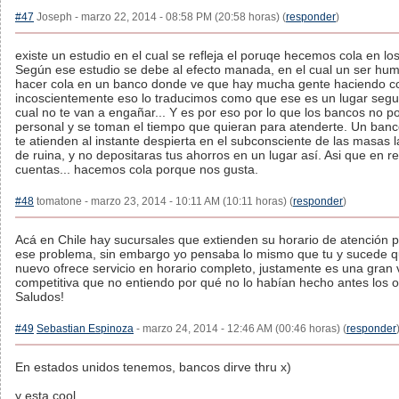
#47
Joseph - marzo 22, 2014 - 08:58 PM (20:58 horas) (
responder
)
existe un estudio en el cual se refleja el poruqe hecemos cola en lo
Según ese estudio se debe al efecto manada, en el cual un ser hum
hacer cola en un banco donde ve que hay mucha gente haciendo co
incoscientemente eso lo traducimos como que ese es un lugar segur
cual no te van a engañar... Y es por eso por lo que los bancos no 
personal y se toman el tiempo que quieran para atenderte. Un banc
te atienden al instante despierta en el subconsciente de las masas 
de ruina, y no depositaras tus ahorros en un lugar así. Asi que en 
cuentas... hacemos cola porque nos gusta.
#48
tomatone - marzo 23, 2014 - 10:11 AM (10:11 horas) (
responder
)
Acá en Chile hay sucursales que extienden su horario de atención p
ese problema, sin embargo yo pensaba lo mismo que tu y sucede 
nuevo ofrece servicio en horario completo, justamente es una gran 
competitiva que no entiendo por qué no lo habían hecho antes los o
Saludos!
#49
Sebastian Espinoza
- marzo 24, 2014 - 12:46 AM (00:46 horas) (
responder
En estados unidos tenemos, bancos dirve thru x)
y esta cool...