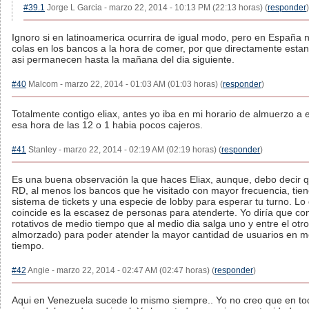
#39.1
Jorge L Garcia - marzo 22, 2014 - 10:13 PM (22:13 horas) (
responder
)
Ignoro si en latinoamerica ocurrira de igual modo, pero en España 
colas en los bancos a la hora de comer, por que directamente estan
asi permanecen hasta la mañana del dia siguiente.
#40
Malcom - marzo 22, 2014 - 01:03 AM (01:03 horas) (
responder
)
Totalmente contigo eliax, antes yo iba en mi horario de almuerzo a 
esa hora de las 12 o 1 habia pocos cajeros.
#41
Stanley - marzo 22, 2014 - 02:19 AM (02:19 horas) (
responder
)
Es una buena observación la que haces Eliax, aunque, debo decir 
RD, al menos los bancos que he visitado con mayor frecuencia, tie
sistema de tickets y una especie de lobby para esperar tu turno. Lo 
coincide es la escasez de personas para atenderte. Yo diría que con
rotativos de medio tiempo que al medio dia salga uno y entre el otro
almorzado) para poder atender la mayor cantidad de usuarios en 
tiempo.
#42
Angie - marzo 22, 2014 - 02:47 AM (02:47 horas) (
responder
)
Aqui en Venezuela sucede lo mismo siempre.. Yo no creo que en to