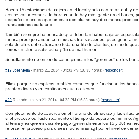
Hacen 15 estaciones de cajero en el local y solo contratan a 4, y de
dos se van a comer a la hora cuando hay más gente en el banco, pe
después de eso es que en esas dos plazas hay dos mensajeros co
transacciones cada uno !
También siempre he pensado que deberían haber cajeros especiale
mensajeros que andan con muchas transacciones, pues generalme
sólo de ellos debe atrasarse toda una fila de clientes, de modo que a
tienes un cliente satisfecho y 15 de mal humor.
Sencillamente no entiendo como piensan los "gerentes" de los banc
#19
Joel Mejía
- marzo 21, 2014 - 04:33 PM (16:33 horas) (
responder
)
Elias. porque no explicas también como es que funcionan los banc
prestan dinero y en cantidades que no tienen
#20
Rolando - marzo 21, 2014 - 04:33 PM (16:33 horas) (
responder
)
Completamente de acuerdo en el horario de almuerzo y las sillas,
si el proceso es fluido realmente el tiempo de espera es mínimo. A
al tema y es que en días de pago (generalmente los 15 y 30) es ne
reforzar el proceso para q sea mucho mas ágil por el nivel de dema