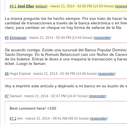
#4.1
José Elías
(
enlace
) - marzo 21, 2014 - 02:50 PM (14:50 horas) (
respon
La misma pregunta me he hecho siempre. Por eso trato de hacer l
cantidad de transacciones a través de la banca electrónica o en lín
claro, para cambiar un cheque no hay forma de safarse de la fila.
#5
Emmanuel
- marzo 21, 2014 - 02:44 PM (14:44 horas) (
responder
)
De acuerdo contigo. Existe una sucursal del Banco Popular Domini
Santo Domingo. En la Romulo Betancourt casi con Nuñez de Cacere
de los boletos. Entras le dices a una maquina la transaccion q haras
ticket. Luego te llaman.
#6
Hugo Espinal - marzo 21, 2014 - 02:46 PM (14:46 horas) (
responder
)
Voy a imprimir este artículo y dejárselo a mi banco en su buzón de 
#7
Samuel - marzo 21, 2014 - 02:47 PM (14:47 horas) (
responder
)
Best comment here! +100
#7.1
leni - marzo 22, 2014 - 09:41 AM (09:41 horas) (
responder
)