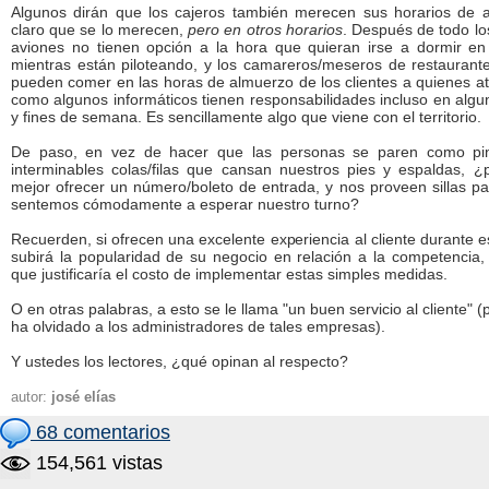
Algunos dirán que los cajeros también merecen sus horarios de 
claro que se lo merecen,
pero en otros horarios
. Después de todo los
aviones no tienen opción a la hora que quieran irse a dormir e
mientras están piloteando, y los camareros/meseros de restauran
pueden comer en las horas de almuerzo de los clientes a quienes at
como algunos informáticos tienen responsabilidades incluso en alg
y fines de semana. Es sencillamente algo que viene con el territorio.
De paso, en vez de hacer que las personas se paren como pi
interminables colas/filas que cansan nuestros pies y espaldas, 
mejor ofrecer un número/boleto de entrada, y nos proveen sillas p
sentemos cómodamente a esperar nuestro turno?
Recuerden, si ofrecen una excelente experiencia al cliente durante e
subirá la popularidad de su negocio en relación a la competencia
que justificaría el costo de implementar estas simples medidas.
O en otras palabras, a esto se le llama "un buen servicio al cliente" (p
ha olvidado a los administradores de tales empresas).
Y ustedes los lectores, ¿qué opinan al respecto?
autor:
josé elías
68 comentarios
154,561 vistas