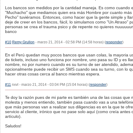
Los bancos son medidos por la cantidad maneja. Es como cuando 
"Muchacho" que mediamos quien era más Hombre por cuanto más "
Pecho" tuviéramos. Entonces, como hacer que la gente simple y ll
deje de creer en los bancos, fácil, lo simulamos como "Un Atraso" p
personas se crea el trauma psico y de repente no quieres nuuuuuunc
banco
#10
Remy Grullon
- marzo 21, 2014 - 02:58 PM (14:58 horas) (
responder
)
En el Perú quedan muy pocos bancos que usan colas, la mayoria u
de tickets, incluso uno funciona por nombre, uno pasa su ID y es l
nombre, no por numero cuando es su turno de ser atendido, adema
opcionalmente puede recibir un SMS cuando sea su turno, con lo 
hacer otras cosas cerca al banco mientras espera.
#11
nxvl - marzo 21, 2014 - 03:04 PM (15:04 horas) (
responder
)
Te doy la razón pues de mi parte es también una de las cosas que
molesta y menos entiendo, también pasa cuando vas a una telefónic
que más personas van a realizar sus diligencias es en la que te ofr
servicio al cliente, irónico que no pase solo aquí (como creía antes d
artículo).
Saludos!