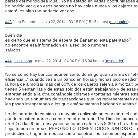
paises del mundo sea igual. Yo he estado en varias oportunidades
he podido ver q en esos bancos no hay colas nunca y los cajeros t
estan!, es algo tan perfecto ver eso..
#43
Juan Eduardo - marzo 22, 2014 - 03:15 PM (15:15 horas) (
responder
)
buen dia
es cierto que el sistema de espera de Banamex esta patentado?
no encontre esa informacion en la red, solo rumores
saludos
#44
jesus mena
- marzo 22, 2014 - 04:04 PM (16:04 horas) (
responder
)
No se como hay bancos aquí en santo domingo que su lema es "el v
eficiencia..." cuando vas a un banco en horas y fechas pico de (dic
la hora de almorzar mas del 60% de los cajeros salen a almorzar; p
tienen 5 ventanillas y de estas solo dos están trabajando y de esas
entreteniendo a la otra contándole chismes y tonterias mientras est
haciendo un sinnumero de transacciones que los representantes d
les pasan irrespetando a los que están/estamos haciendo nuestra fi
Lo del horario de comida es muy bien aplicable pues primero el cue
puede acostumbrarse a comer en otro horario; Por Dios los bancos
en RD) a las 9 am; desayunense tomen cafe a las 8:30 no ha la ho
flujo; tomen un break, PERO NO LO TOMEN TODOS JUNTOS C... 
productivos, hagan turnos así como nosotros los hacemos esperánd