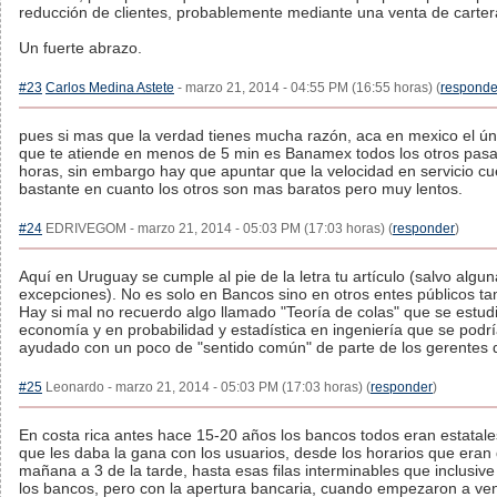
reducción de clientes, probablemente mediante una venta de carter
Un fuerte abrazo.
#23
Carlos Medina Astete
- marzo 21, 2014 - 04:55 PM (16:55 horas) (
responde
pues si mas que la verdad tienes mucha razón, aca en mexico el ú
que te atiende en menos de 5 min es Banamex todos los otros pasa
horas, sin embargo hay que apuntar que la velocidad en servicio cu
bastante en cuanto los otros son mas baratos pero muy lentos.
#24
EDRIVEGOM - marzo 21, 2014 - 05:03 PM (17:03 horas) (
responder
)
Aquí en Uruguay se cumple al pie de la letra tu artículo (salvo algu
excepciones). No es solo en Bancos sino en otros entes públicos ta
Hay si mal no recuerdo algo llamado "Teoría de colas" que se estud
economía y en probabilidad y estadística en ingeniería que se podrí
ayudado con un poco de "sentido común" de parte de los gerentes 
#25
Leonardo - marzo 21, 2014 - 05:03 PM (17:03 horas) (
responder
)
En costa rica antes hace 15-20 años los bancos todos eran estatale
que les daba la gana con los usuarios, desde los horarios que eran 
mañana a 3 de la tarde, hasta esas filas interminables que inclusive
los bancos, pero con la apertura bancaria, cuando empezaron a ve