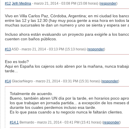
#12
Jefri Medina
- marzo 21, 2014 - 03:08 PM (15:08 horas) (
responder
)
Vivo en Villa Carlos Paz, Córdoba, Argentina; en mi ciudad los banc
entre las 12 y las 12:30 (hay muy poca gente a esa hora en todos la
muchas sucursales te dan un numero y uno se sienta y espera ser a
Incluso ahora están evaluando un proyecto para exigirle a los banc
cuenten con baños públicos.
#13
ASD - marzo 21, 2014 - 03:13 PM (15:13 horas) (
responder
)
Eso es todo?
Aqui en España los cajeros solo abren por la mañana, nunca trabaj
tarde...
#14
GlaciarNegro - marzo 21, 2014 - 03:31 PM (15:31 horas) (
responder
)
Totalmente de acuerdo.
Bueno, también abren UN día por la tarde, en horarios poco apr
los que trabajan en jornada partida... a excepción de los meses 
durante los cuales perdemos incluso esa tarde.
Es lo que pasa cuando a tu negocio nunca le faltarán clientes.
#14.1
Bernardo - marzo 21, 2014 - 03:41 PM (15:41 horas) (
responder
)