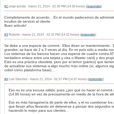
#2
jorge acosta - marzo 21, 2014 - 02:30 PM (14:30 horas) (
responder
)
Completamente de acuerdo... En el mundo padecemos de administ
incultos de servicio al cliente.
Buen articulo!
#3
Roberto - marzo 21, 2014 - 02:32 PM (14:32 horas) (
responder
)
Se debe a una especie de commit.. Ellos dicen un mantenimiento.. 
grandes, se hace de 2 a 3 veces al día. En mi país sólo a media no
Los sistemas de los bancos hacen una especie de cuadre contra AT
verdadero enlace entre una tarjeta y visa o Master card) y dos prop
Esto es una práctica obsoleta, pero por el temor (pánico) que tiene
de actualizar sus sistemas a algo mucho más online (sí, algunos s
cobol como plataforma base)....
#4
Luis Sánchez - marzo 21, 2014 - 02:37 PM (14:37 horas) (
responder
)
Eso no es una excusa válida, pues ¿por qué no hacer el commit 
(14:00 horas) en vez de precisamente en medio de la hora de a
Eso es más haraganería de parte de ellos, y el no cuestionar los
que llevan años llevando sin detenerse a pensar dos segundos en
haciendo lo mejor para sus clientes...