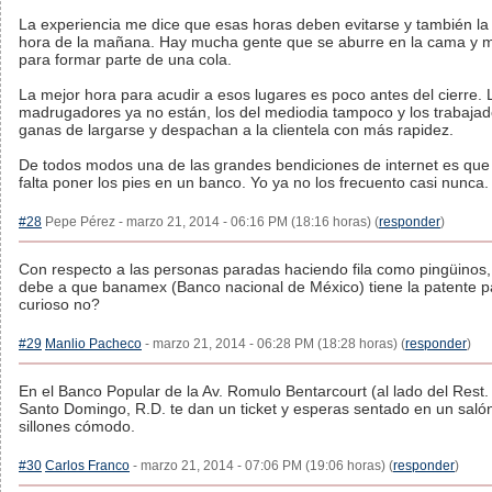
La experiencia me dice que esas horas deben evitarse y también la
hora de la mañana. Hay mucha gente que se aburre en la cama y 
para formar parte de una cola.
La mejor hora para acudir a esos lugares es poco antes del cierre. 
madrugadores ya no están, los del mediodia tampoco y los trabajad
ganas de largarse y despachan a la clientela con más rapidez.
De todos modos una de las grandes bendiciones de internet es que
falta poner los pies en un banco. Yo ya no los frecuento casi nunca.
#28
Pepe Pérez - marzo 21, 2014 - 06:16 PM (18:16 horas) (
responder
)
Con respecto a las personas paradas haciendo fila como pingüinos,
debe a que banamex (Banco nacional de México) tiene la patente p
curioso no?
#29
Manlio Pacheco
- marzo 21, 2014 - 06:28 PM (18:28 horas) (
responder
)
En el Banco Popular de la Av. Romulo Bentarcourt (al lado del Rest.
Santo Domingo, R.D. te dan un ticket y esperas sentado en un saló
sillones cómodo.
#30
Carlos Franco
- marzo 21, 2014 - 07:06 PM (19:06 horas) (
responder
)