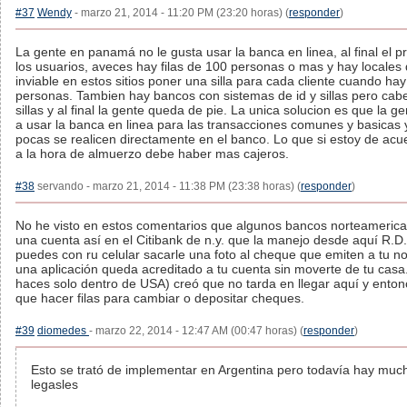
#37
Wendy
- marzo 21, 2014 - 11:20 PM (23:20 horas) (
responder
)
La gente en panamá no le gusta usar la banca en linea, al final el 
los usuarios, aveces hay filas de 100 personas o mas y hay locales
inviable en estos sitios poner una silla para cada cliente cuando hay
personas. Tambien hay bancos con sistemas de id y sillas pero ca
sillas y al final la gente queda de pie. La unica solucion es que la 
a usar la banca en linea para las transacciones comunes y basicas 
pocas se realicen directamente en el banco. Lo que si estoy de ac
a la hora de almuerzo debe haber mas cajeros.
#38
servando - marzo 21, 2014 - 11:38 PM (23:38 horas) (
responder
)
No he visto en estos comentarios que algunos bancos norteamerica
una cuenta así en el Citibank de n.y. que la manejo desde aquí R.D
puedes con ru celular sacarle una foto al cheque que emiten a tu n
una aplicación queda acreditado a tu cuenta sin moverte de tu casa. 
haces solo dentro de USA) creó que no tarda en llegar aquí y enton
que hacer filas para cambiar o depositar cheques.
#39
diomedes
- marzo 22, 2014 - 12:47 AM (00:47 horas) (
responder
)
Esto se trató de implementar en Argentina pero todavía hay muc
legasles