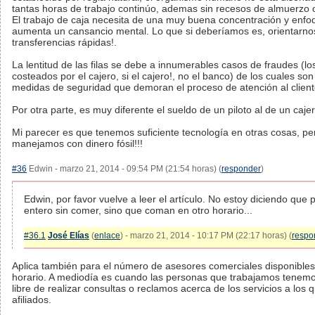
tantas horas de trabajo continúo, ademas sin recesos de almuerzo 
El trabajo de caja necesita de una muy buena concentración y enfoq
aumenta un cansancio mental. Lo que si deberíamos es, orientarno
transferencias rápidas!.
La lentitud de las filas se debe a innumerables casos de fraudes (lo
costeados por el cajero, si el cajero!, no el banco) de los cuales s
medidas de seguridad que demoran el proceso de atención al client
Por otra parte, es muy diferente el sueldo de un piloto al de un cajer
Mi parecer es que tenemos suficiente tecnología en otras cosas, pe
manejamos con dinero fósil!!!
#36
Edwin - marzo 21, 2014 - 09:54 PM (21:54 horas) (
responder
)
Edwin, por favor vuelve a leer el artículo. No estoy diciendo que 
entero sin comer, sino que coman en otro horario...
#36.1
José Elías
(
enlace
) - marzo 21, 2014 - 10:17 PM (22:17 horas) (
respo
Aplica también para el número de asesores comerciales disponible
horario. A mediodía es cuando las personas que trabajamos tenemo
libre de realizar consultas o reclamos acerca de los servicios a los
afiliados.