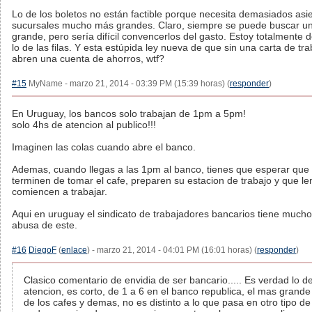
Lo de los boletos no están factible porque necesita demasiados asi
sucursales mucho más grandes. Claro, siempre se puede buscar un
grande, pero sería difícil convencerlos del gasto. Estoy totalmente 
lo de las filas. Y esta estúpida ley nueva de que sin una carta de tra
abren una cuenta de ahorros, wtf?
#15
MyName - marzo 21, 2014 - 03:39 PM (15:39 horas) (
responder
)
En Uruguay, los bancos solo trabajan de 1pm a 5pm!
solo 4hs de atencion al publico!!!
Imaginen las colas cuando abre el banco.
Ademas, cuando llegas a las 1pm al banco, tienes que esperar que 
terminen de tomar el cafe, preparen su estacion de trabajo y que l
comiencen a trabajar.
Aqui en uruguay el sindicato de trabajadores bancarios tiene mucho
abusa de este.
#16
DiegoF
(
enlace
) - marzo 21, 2014 - 04:01 PM (16:01 horas) (
responder
)
Clasico comentario de envidia de ser bancario..... Es verdad lo de
atencion, es corto, de 1 a 6 en el banco republica, el mas grande 
de los cafes y demas, no es distinto a lo que pasa en otro tipo d