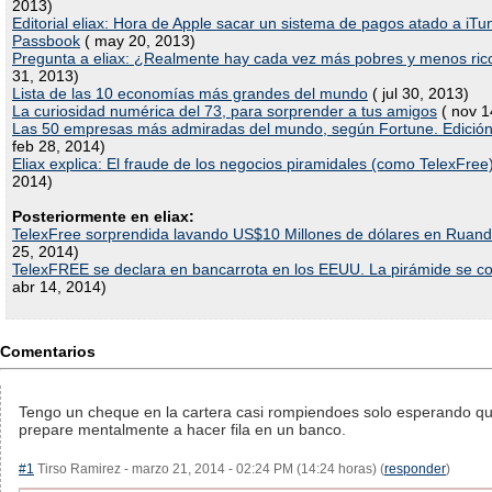
2013)
Editorial eliax: Hora de Apple sacar un sistema de pagos atado a iTu
Passbook
( may 20, 2013)
Pregunta a eliax: ¿Realmente hay cada vez más pobres y menos ric
31, 2013)
Lista de las 10 economías más grandes del mundo
( jul 30, 2013)
La curiosidad numérica del 73, para sorprender a tus amigos
( nov 1
Las 50 empresas más admiradas del mundo, según Fortune. Edició
feb 28, 2014)
Eliax explica: El fraude de los negocios piramidales (como TelexFree
2014)
Posteriormente en eliax:
TelexFree sorprendida lavando US$10 Millones de dólares en Ruan
25, 2014)
TelexFREE se declara en bancarrota en los EEUU. La pirámide se co
abr 14, 2014)
Comentarios
Tengo un cheque en la cartera casi rompiendoes solo esperando q
prepare mentalmente a hacer fila en un banco.
#1
Tirso Ramirez - marzo 21, 2014 - 02:24 PM (14:24 horas) (
responder
)