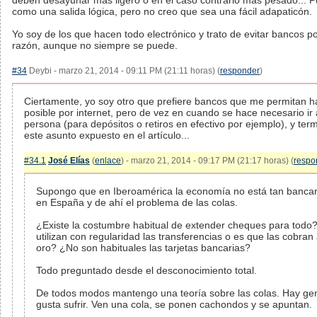
deben desayunar más ligero o en el caso contrario más pesado... 
como una salida lógica, pero no creo que sea una fácil adapaticón.
Yo soy de los que hacen todo electrónico y trato de evitar bancos 
razón, aunque no siempre se puede.
#34
Deybi - marzo 21, 2014 - 09:11 PM (21:11 horas) (
responder
)
Ciertamente, yo soy otro que prefiere bancos que me permitan h
posible por internet, pero de vez en cuando se hace necesario ir
persona (para depósitos o retiros en efectivo por ejemplo), y te
este asunto expuesto en el artículo...
#34.1
José Elías
(
enlace
) - marzo 21, 2014 - 09:17 PM (21:17 horas) (
respo
Supongo que en Iberoamérica la economía no está tan banca
en España y de ahí el problema de las colas.
¿Existe la costumbre habitual de extender cheques para todo
utilizan con regularidad las transferencias o es que las cobran
oro? ¿No son habituales las tarjetas bancarias?
Todo preguntado desde el desconocimiento total.
De todos modos mantengo una teoría sobre las colas. Hay gen
gusta sufrir. Ven una cola, se ponen cachondos y se apuntan.