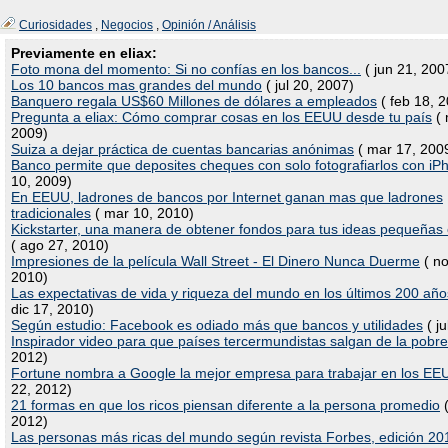
Curiosidades
,
Negocios
,
Opinión / Análisis
Previamente en eliax:
Foto mona del momento: Si no confías en los bancos...
( jun 21, 200
Los 10 bancos mas grandes del mundo
( jul 20, 2007)
Banquero regala US$60 Millones de dólares a empleados
( feb 18, 
Pregunta a eliax: Cómo comprar cosas en los EEUU desde tu país
( 
2009)
Suiza a dejar práctica de cuentas bancarias anónimas
( mar 17, 200
Banco permite que deposites cheques con solo fotografiarlos con iP
10, 2009)
En EEUU, ladrones de bancos por Internet ganan mas que ladrones
tradicionales
( mar 10, 2010)
Kickstarter, una manera de obtener fondos para tus ideas pequeñas
( ago 27, 2010)
Impresiones de la película Wall Street - El Dinero Nunca Duerme
( no
2010)
Las expectativas de vida y riqueza del mundo en los últimos 200 año
dic 17, 2010)
Según estudio: Facebook es odiado más que bancos y utilidades
( ju
Inspirador video para que países tercermundistas salgan de la pobr
2012)
Fortune nombra a Google la mejor empresa para trabajar en los EE
22, 2012)
21 formas en que los ricos piensan diferente a la persona promedio
(
2012)
Las personas más ricas del mundo según revista Forbes, edición 20