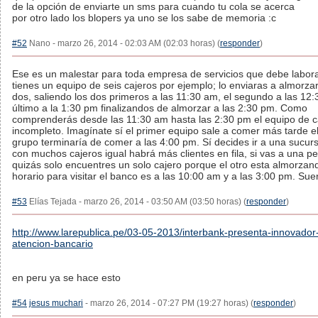
de la opción de enviarte un sms para cuando tu cola se acerca
por otro lado los blopers ya uno se los sabe de memoria :c
#52
Nano - marzo 26, 2014 - 02:03 AM (02:03 horas) (
responder
)
Ese es un malestar para toda empresa de servicios que debe laborar
tienes un equipo de seis cajeros por ejemplo; lo enviaras a almorza
dos, saliendo los dos primeros a las 11:30 am, el segundo a las 12:
último a la 1:30 pm finalizandos de almorzar a las 2:30 pm. Como
comprenderás desde las 11:30 am hasta las 2:30 pm el equipo de c
incompleto. Imagínate sí el primer equipo sale a comer más tarde el
grupo terminaría de comer a las 4:00 pm. Sí decides ir a una sucur
con muchos cajeros igual habrá más clientes en fila, si vas a una 
quizás solo encuentres un solo cajero porque el otro esta almorzan
horario para visitar el banco es a las 10:00 am y a las 3:00 pm. Suer
#53
Elías Tejada - marzo 26, 2014 - 03:50 AM (03:50 horas) (
responder
)
http://www.larepublica.pe/03-05-2013/interbank-presenta-innovado
atencion-bancario
en peru ya se hace esto
#54
jesus muchari
- marzo 26, 2014 - 07:27 PM (19:27 horas) (
responder
)