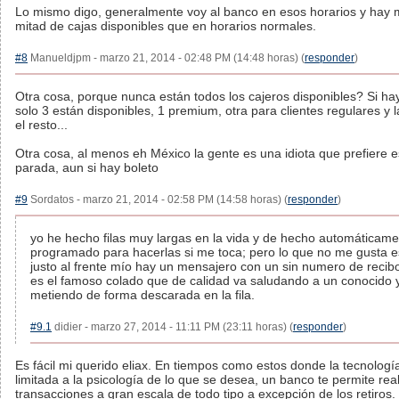
Lo mismo digo, generalmente voy al banco en esos horarios y hay 
mitad de cajas disponibles que en horarios normales.
#8
Manueldjpm - marzo 21, 2014 - 02:48 PM (14:48 horas) (
responder
)
Otra cosa, porque nunca están todos los cajeros disponibles? Si hay
solo 3 están disponibles, 1 premium, otra para clientes regulares y l
el resto...
Otra cosa, al menos eh México la gente es una idiota que prefiere 
parada, aun si hay boleto
#9
Sordatos - marzo 21, 2014 - 02:58 PM (14:58 horas) (
responder
)
yo he hecho filas muy largas en la vida y de hecho automáticame
programado para hacerlas si me toca; pero lo que no me gusta 
justo al frente mío hay un mensajero con un sin numero de recibo
es el famoso colado que de calidad va saludando a un conocido 
metiendo de forma descarada en la fila.
#9.1
didier - marzo 27, 2014 - 11:11 PM (23:11 horas) (
responder
)
Es fácil mi querido eliax. En tiempos como estos donde la tecnologí
limitada a la psicología de lo que se desea, un banco te permite real
transacciones a gran escala de todo tipo a excepción de los retiros.