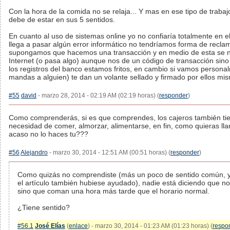
Con la hora de la comida no se relaja... Y mas en ese tipo de traba
debe de estar en sus 5 sentidos.
En cuanto al uso de sistemas online yo no confiaría totalmente en el
llega a pasar algún error informático no tendríamos forma de reclam
supongamos que hacemos una transacción y en medio de esta se n
Internet (o pasa algo) aunque nos de un código de transacción sin
los registros del banco estamos fritos, en cambio si vamos persona
mandas a alguien) te dan un volante sellado y firmado por ellos mi
#55
david
- marzo 28, 2014 - 02:19 AM (02:19 horas) (
responder
)
Como comprenderás, si es que comprendes, los cajeros también tie
necesidad de comer, almorzar, alimentarse, en fin, como quieras lla
acaso no lo haces tu???
#56
Alejandro
- marzo 30, 2014 - 12:51 AM (00:51 horas) (
responder
)
Como quizás no comprendiste (más un poco de sentido común, y
el artículo también hubiese ayudado), nadie está diciendo que n
sino que coman una hora más tarde que el horario normal.
¿Tiene sentido?
#56.1
José Elías
(
enlace
) - marzo 30, 2014 - 01:23 AM (01:23 horas) (
respo