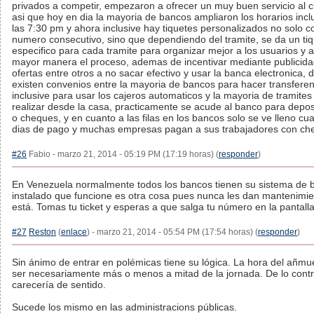
privados a competir, empezaron a ofrecer un muy buen servicio al cl
asi que hoy en dia la mayoria de bancos ampliaron los horarios incl
las 7:30 pm y ahora inclusive hay tiquetes personalizados no solo c
numero consecutivo, sino que dependiendo del tramite, se da un ti
especifico para cada tramite para organizar mejor a los usuarios y a
mayor manera el proceso, ademas de incentivar mediante publicida
ofertas entre otros a no sacar efectivo y usar la banca electronica,
existen convenios entre la mayoria de bancos para hacer transferen
inclusive para usar los cajeros automaticos y la mayoria de tramite
realizar desde la casa, practicamente se acude al banco para deposi
o cheques, y en cuanto a las filas en los bancos solo se ve lleno c
dias de pago y muchas empresas pagan a sus trabajadores con ch
#26
Fabio - marzo 21, 2014 - 05:19 PM (17:19 horas) (
responder
)
En Venezuela normalmente todos los bancos tienen su sistema de b
instalado que funcione es otra cosa pues nunca les dan mantenimie
está. Tomas tu ticket y esperas a que salga tu número en la pantalla
#27
Reston
(
enlace
) - marzo 21, 2014 - 05:54 PM (17:54 horas) (
responder
)
Sin ánimo de entrar en polémicas tiene su lógica. La hora del añmu
ser necesariamente más o menos a mitad de la jornada. De lo contr
carecería de sentido.
Sucede los mismo en las administracions públicas.