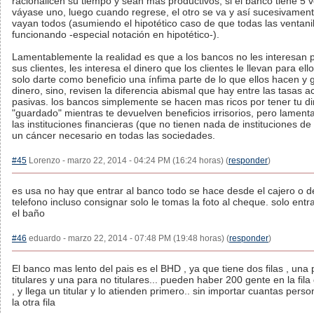
racionalicen su tiempo y sean mas productivos, si el banco tiene 5 v
váyase uno, luego cuando regrese, el otro se va y así sucesivament
vayan todos (asumiendo el hipotético caso de que todas las ventani
funcionando -especial notación en hipotético-).
Lamentablemente la realidad es que a los bancos no les interesan 
sus clientes, les interesa el dinero que los clientes le llevan para ell
solo darte como beneficio una ínfima parte de lo que ellos hacen y 
dinero, sino, revisen la diferencia abismal que hay entre las tasas ac
pasivas. los bancos simplemente se hacen mas ricos por tener tu d
"guardado" mientras te devuelven beneficios irrisorios, pero lamen
las instituciones financieras (que no tienen nada de instituciones de 
un cáncer necesario en todas las sociedades.
#45
Lorenzo - marzo 22, 2014 - 04:24 PM (16:24 horas) (
responder
)
es usa no hay que entrar al banco todo se hace desde el cajero o d
telefono incluso consignar solo le tomas la foto al cheque. solo entr
el baño
#46
eduardo - marzo 22, 2014 - 07:48 PM (19:48 horas) (
responder
)
El banco mas lento del pais es el BHD , ya que tiene dos filas , una 
titulares y una para no titulares... pueden haber 200 gente en la fila 
, y llega un titular y lo atienden primero.. sin importar cuantas pers
la otra fila