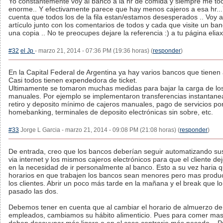
Yo constantemente voy al banco a la hr de comida y siempre me toc
enorme.. Y efectivamente parece que hay menos cajeros a esa hr...
cuenta que todos los de la fila estan/estamos desesperados .. Voy a
artículo junto con los comentarios de todos y cada que visite un ban
una copia .. No te preocupes dejare la referencia :) a tu página eliax
#32
el Jp
- marzo 21, 2014 - 07:36 PM (19:36 horas) (
responder
)
En la Capital Federal de Argentina ya hay varios bancos que tienen 
Casi todos tienen expendedora de ticket.
Ultimamente se tomaron muchas medidas para bajar la carga de los
manuales. Por ejemplo se implementaron transferencias instantanea
retiro y deposito mínimo de cajeros manuales, pago de servicios po
homebanking, terminales de deposito electrónicas sin sobre, etc.
#33
Jorge L Garcia - marzo 21, 2014 - 09:08 PM (21:08 horas) (
responder
)
De entrada, creo que los bancos deberían seguir automatizando su
via internet y los mismos cajeros electrónicos para que el cliente de
en la necesidad de ir personalmente al banco. Esto a su vez haria q
horarios en que trabajen los bancos sean menores pero mas produc
los clientes. Abrir un poco más tarde en la mañana y el break que l
pasado las dos.
Debemos tener en cuenta que al cambiar el horario de almuerzo de
empleados, cambiamos su hábito alimenticio. Pues para comer ma