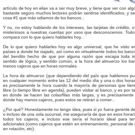
artículo de hoy en eliax va a ser muy breve, y tiene que ver con alg
bastante seguro muchos lectores podrán sentirse identificados, y se 
cosa #1 que más odiamos de los bancos...
Y no, no estoy hablando de los intereses, las tarjetas de crédito, o
misteriosos a nuestras cuentas por usos que desconocemos. Todo
compara con lo que quiero hablarles hoy...
De lo que quiero hablarles hoy es algo universal, que he visto e
países a donde he viajado, así como en virtualmente todos los banco
del bendito hecho de que por alguna razón que escapa toda im
sentido de lógica, y sentido común, a la hora del almuerzo los ba
menos cajeros que en horas normales.
La hora de almuerzo (que dependiendo del país que hablemos pue
en cualquier momento entre las 12 del medio día y una o dos hora
es
precisamente
la hora cuando la mayoría de personas que tien
libre (o tiempo libre en agenda), pueden visitar al banco, y es por t
en donde se hacen las colas/filas más largas, y es
precisamente
donde hay menos cajeros, pues estos se retiran a comer...
¿Por qué? Honestamente no tengo idea, pues si yo fuera gerente d
o incluso de una sola sucursal, me
aseguraría
de que en esos horari
todos los cajeros, e incluso ese sería el horario ideal para te
adicionales (como cajeros que estén en entrenamiento, personal de 
en rotación, etc).