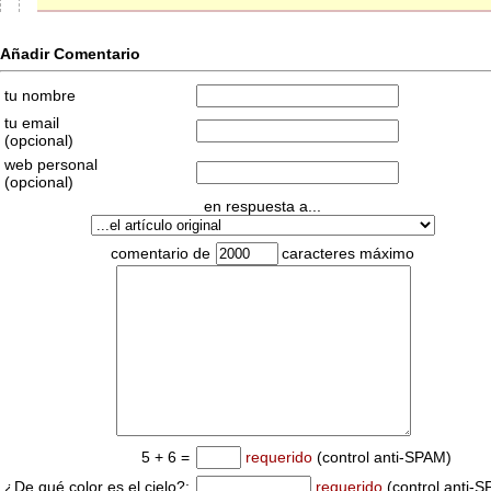
Añadir Comentario
tu nombre
tu email
(opcional)
web personal
(opcional)
en respuesta a...
comentario de
caracteres máximo
5 + 6 =
requerido
(control anti-SPAM)
¿De qué color es el cielo?:
requerido
(control anti-