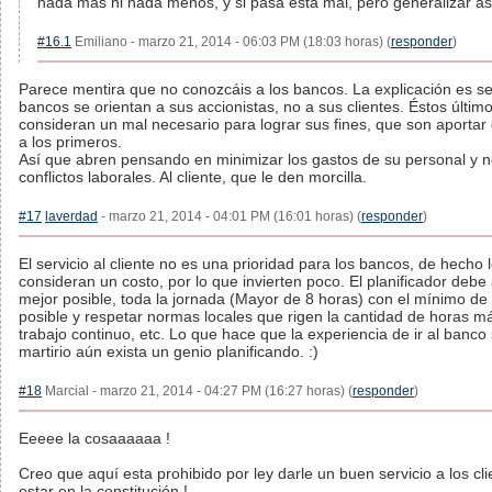
nada mas ni nada menos, y si pasa esta mal, pero generalizar asi..
#16.1
Emiliano - marzo 21, 2014 - 06:03 PM (18:03 horas) (
responder
)
Parece mentira que no conozcáis a los bancos. La explicación es sen
bancos se orientan a sus accionistas, no a sus clientes. Éstos último
consideran un mal necesario para lograr sus fines, que son aporta
a los primeros.
Así que abren pensando en minimizar los gastos de su personal y n
conflictos laborales. Al cliente, que le den morcilla.
#17
laverdad
- marzo 21, 2014 - 04:01 PM (16:01 horas) (
responder
)
El servicio al cliente no es una prioridad para los bancos, de hecho 
consideran un costo, por lo que invierten poco. El planificador debe 
mejor posible, toda la jornada (Mayor de 8 horas) con el mínimo de
posible y respetar normas locales que rigen la cantidad de horas 
trabajo continuo, etc. Lo que hace que la experiencia de ir al banco
martirio aún exista un genio planificando. :)
#18
Marcial - marzo 21, 2014 - 04:27 PM (16:27 horas) (
responder
)
Eeeee la cosaaaaaa !
Creo que aquí esta prohibido por ley darle un buen servicio a los cl
estar en la constitución !