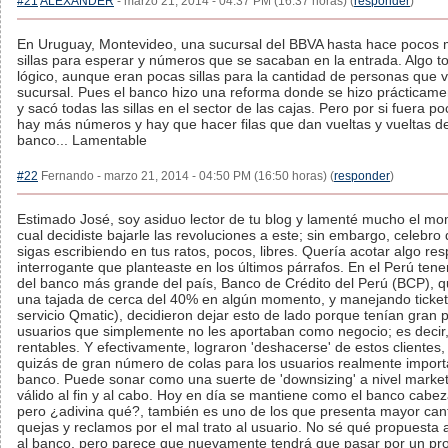
#21
ALEXANDER
- marzo 21, 2014 - 04:37 PM (16:37 horas) (
responder
)
En Uruguay, Montevideo, una sucursal del BBVA hasta hace pocos 
sillas para esperar y números que se sacaban en la entrada. Algo t
lógico, aunque eran pocas sillas para la cantidad de personas que 
sucursal. Pues el banco hizo una reforma donde se hizo prácticam
y sacó todas las sillas en el sector de las cajas. Pero por si fuera p
hay más números y hay que hacer filas que dan vueltas y vueltas de
banco... Lamentable
#22
Fernando - marzo 21, 2014 - 04:50 PM (16:50 horas) (
responder
)
Estimado José, soy asiduo lector de tu blog y lamenté mucho el mo
cual decidiste bajarle las revoluciones a este; sin embargo, celebro
sigas escribiendo en tus ratos, pocos, libres. Quería acotar algo re
interrogante que planteaste en los últimos párrafos. En el Perú ten
del banco más grande del país, Banco de Crédito del Perú (BCP), 
una tajada de cerca del 40% en algún momento, y manejando ticket
servicio Qmatic), decidieron dejar esto de lado porque tenían gran 
usuarios que simplemente no les aportaban como negocio; es decir
rentables. Y efectivamente, lograron 'deshacerse' de estos clientes
quizás de gran número de colas para los usuarios realmente import
banco. Puede sonar como una suerte de 'downsizing' a nivel market
válido al fin y al cabo. Hoy en día se mantiene como el banco cabez
pero ¿adivina qué?, también es uno de los que presenta mayor can
quejas y reclamos por el mal trato al usuario. No sé qué propuesta 
al banco, pero parece que nuevamente tendrá que pasar por un pr