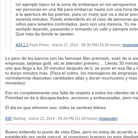
Un ejemplo típico es la zona de embarque en los aeropuertos.
ver personas en una fila para embarcar hasta con una hora de
a la apertura de las puertas, para un vuelo que va a durar po
sesenta minutos. Puedo entenderlo en el caso de personas qu
niños para tenerlos controlados, pero son una minoría. Yo me
sentado leyendo, paseando o tomando un café y siempre entro 
Qué más da donde te sienten.
#34.1.1
Pepe Pérez - marzo 22, 2014 - 06:30 PM (18:30 horas) (
respond
Lo peor de los bancos son las famosas filas premium, esas de si s
empresas, tarjetas gold, etc te atienden primero.... Llevas 30 minutos
uno que llega a los 20 minutos después de ti, se pone en esa fila y 
tu duras minutos mas. (Para el colmo, los mensajeros de empresas
normalemnte depositan cantidades altas y duran muchusimo y mas s
monedas).
Eso es completamente una falta de respeto a todos los clientes de la
Prioridad se da a discapacitados, ancionos y embarazadas, pero n
El dia en que eliminen eso, miles se sentiran felices.
#35
Starling - marzo 21, 2014 - 09:28 PM (21:28 horas) (
responder
)
Bueno entiendo tu punto de vista Elias, pero no estoy de acuerdo a
establecido por regla natural, el organismo humano no esta diseña