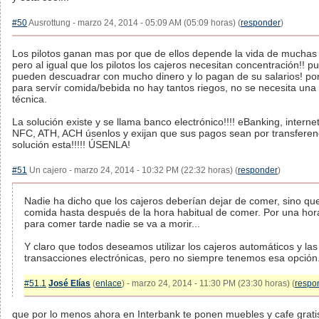
#50
Ausrottung - marzo 24, 2014 - 05:09 AM (05:09 horas) (
responder
)
Los pilotos ganan mas por que de ellos depende la vida de muchas
pero al igual que los pilotos los cajeros necesitan concentración!! p
pueden descuadrar con mucho dinero y lo pagan de su salarios! por
para servír comida/bebida no hay tantos riegos, no se necesita una
técnica.
La solución existe y se llama banco electrónico!!!! eBanking, interne
NFC, ATH, ACH úsenlos y exijan que sus pagos sean por transferenci
solución esta!!!!! ÚSENLA!
#51
Un cajero - marzo 24, 2014 - 10:32 PM (22:32 horas) (
responder
)
Nadie ha dicho que los cajeros deberían dejar de comer, sino qu
comida hasta después de la hora habitual de comer. Por una hora
para comer tarde nadie se va a morir...
Y claro que todos deseamos utilizar los cajeros automáticos y las
transacciones electrónicas, pero no siempre tenemos esa opción.
#51.1
José Elías
(
enlace
) - marzo 24, 2014 - 11:30 PM (23:30 horas) (
respo
que por lo menos ahora en Interbank te ponen muebles y cafe grat