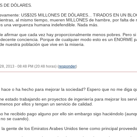
S DE DÓLARES.
o nuevamente: US$325 MILLONES DE DÓLARES... TIRADOS EN UN 
ras, al mismo tiempo, mueren MILLONES de hambre, por falta de rec
to es una verguenza humana indefendible. Nada más.
de afirmar que cada vez hay proporcionalmente menos pobres. Pero si e
a decente conciencia. Porque de cualquier modo esto es un ENORME 
de nuestra población que vive en la miseria.
 28, 2013 - 08:48 PM (20:48 horas) (
responder
)
 hace o ha hecho para mejorar la sociedad? Espero que no me diga q
e estado trabajando en proyectos de ingeniería para mejorar los servi
enos por ellos y tengan un servicio de calidad.
no he recibido pago alguno por ello sin embargo sigo haciéndolo (aunq
no se cuando).
, la gente de los Emiratos Arabes Unidos tiene como principal proveedor