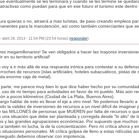
que eventualmente se les terminará y cuando se les termine se quedara
atractivas como puedan para que en ese futuro el turismo este dentro 
ura quieras o no, atraerá a mas turistas, de paso creando empleos pa
anentes para la manutención, así como también comerciantes que se 
- abril 28, 2013 - 11:54 PM (23:54 horas) (
responder
)
res megamillonarios! Se ven obligados a hacer las mayores inversione
r en su territorio artificial!
 voy a ir más allá de esa respuesta irónica para contestar a su defens
rroches de recursos (islas artificiales, hoteles subacuáticos, pistas de 
sta enorme caja de metal).
a parte, me parece muy bien lo que dice haber hecho por su comunida
r, uso de mi tiempo para actividades en favor de mi pueblo. Más aún 
ón a pocos kilómetros (Ciudad de La Plata, Buenos Aires).
rgo hablar de esto es llevar el eje a otro nivel. No podemos llevarlo 
ndo la validez de inversiones de recursos a un nivel difícil de imagina
e las MILLONES de personas que MUEREN por falta de recursos o que v
 una situación que debe ser planteada y corregida desde "lo alto" de 
os y las grandes agrupaciones económicas. Por supuesto que muchos
ca también mi lucha, la de la concientización. Pero mi crítica ahora y e
 situaciones personales. Mi crítica golpea de lleno a estas ridículas 
 seguido debemos observar con impotencia.