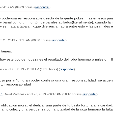
 - 04:09 AM (04:09 horas) (
responder
)
 poderosa es responsable directa de la gente pobre, mas en esos pais
 y banal como un montón de barriles apilados(literalmente), cuando la
se mata a tabajar, ¿que diferencia habrá entre esto y las pirámides e
il 28, 2013 - 09:30 AM (09:30 horas) (
responder
)
 tienes.
ay este tipo de riqueza es el resultado del robo hormiga a miles o mi
s - abril 28, 2013 - 11:38 AM (11:38 horas) (
responder
)
dijo por ai "un gran poder conlleva una gran responsabilidad" se acuerd
 irresponsabilidad
1.1
David Martinez - abril 28, 2013 - 06:16 PM (18:16 horas) (
responder
)
 obligación moral, el dedicar una parte de tu basta fortuna a la carida
a ridiculez y una verguenza por la totalidad de la raza humana la fal