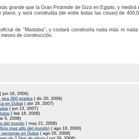
á más grande que la Gran Pirámide de Giza en Egipto, y medirá 
 plano, y será construída (de entre todas las cosas) de 400,0
 oficial de "Mastaba", y costará construirla nada más ni n
0 meses de construcción.
( jun 18, 2006)
e gira 360 grados
( dic 20, 2006)
ica en Dubai
( abr 28, 2007)
ubai
( jun 13, 2007)
Dubai
( feb 18, 2008)
ar 5, 2008)
lto del mundo
( may 21, 2008)
ificio mas alto del mundo)
( ago 18, 2008)
de personas en Dubai
( ago 25, 2008)
ower de 2.5km de altura
( oct 26, 2008)