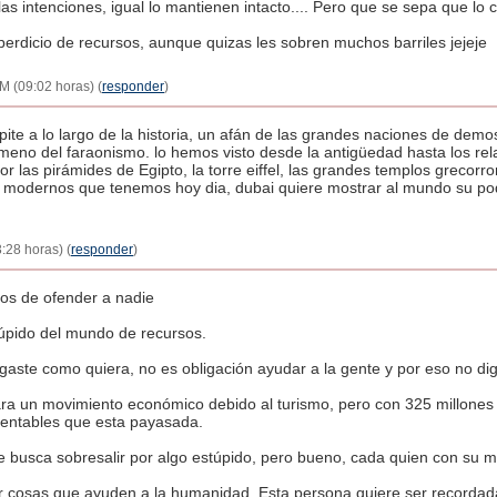
 las intenciones, igual lo mantienen intacto.... Pero que se sepa que lo 
erdicio de recursos, aunque quizas les sobren muchos barriles jejeje
AM (09:02 horas) (
responder
)
pite a lo largo de la historia, un afán de las grandes naciones de dem
meno del faraonismo. lo hemos visto desde la antigüedad hasta los relat
 las pirámides de Egipto, la torre eiffel, las grandes templos grecorr
cios modernos que tenemos hoy dia, dubai quiere mostrar al mundo su po
:28 horas) (
responder
)
mos de ofender a nadie
úpido del mundo de recursos.
a gaste como quiera, no es obligación ayudar a la gente y por eso no di
rara un movimiento económico debido al turismo, pero con 325 millon
entables que esta payasada.
 busca sobresalir por algo estúpido, pero bueno, cada quien con su m
 cosas que ayuden a la humanidad. Esta persona quiere ser recordada 