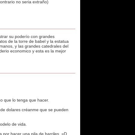
contrario no seria extraño)
ostrar su poderío con grandes
os de la torre de babel y la estatua
omanos, y las grandes catedrales del
derio economico y esta es la mejor
go que lo tenga que hacer.
es de dolares créanme que se pueden
odelo de vida.
por hacer una pila de barriles. =D