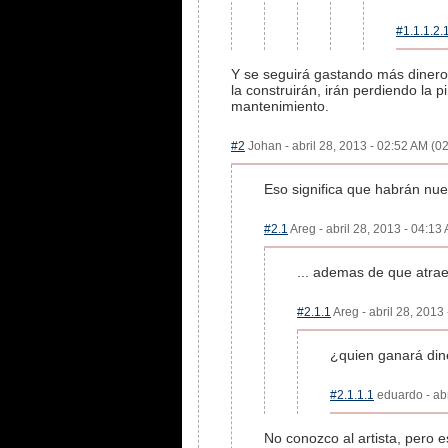
#1.1.1.2.
Y se seguirá gastando más dinero
la construirán, irán perdiendo la 
mantenimiento.
#2
Johan - abril 28, 2013 - 02:52 AM (02
Eso significa que habrán nue
#2.1
Areg - abril 28, 2013 - 04:13
... ademas de que atrae
#2.1.1
Areg - abril 28, 2013
¿quien ganará din
#2.1.1.1
eduardo - abr
No conozco al artista, pero 