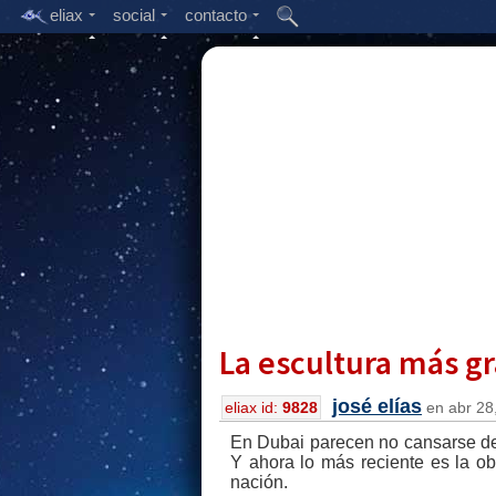
eliax
social
contacto
La escultura más g
josé elías
eliax id:
9828
en abr 28,
En Dubai parecen no cansarse de 
Y ahora lo más reciente es la ob
nación.