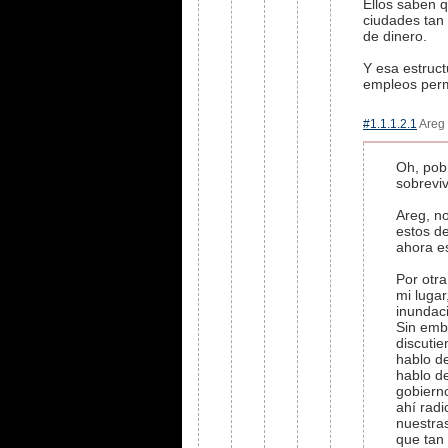
Ellos saben 
ciudades tan 
de dinero.
Y esa estruct
empleos perm
#1.1.1.2.1
Areg 
Oh, pob
sobrevivi
Areg, no
estos de
ahora e
Por otr
mi luga
inundaci
Sin emba
discutie
hablo d
hablo de
gobiern
ahí radi
nuestras
que tan