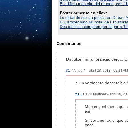
El edificio más alto del mundo, con 1K
Posteriormente en eliax:
Lo difícil de ser un policía en Dubai
El Campeonato Mundial de Escultura
Dos edificios compiten por llegar a 1
Comentarios
Disculpen mi ignorancia, pero... Qu
#1
-*Amber*- - abril 28, 2013 - 02:24 AM
si un verdadero desperdicio 
#1.1
David Martinez - abril 28, 20
Mucha gente cree que si
así.
Sinceramente, el que ti
poco.