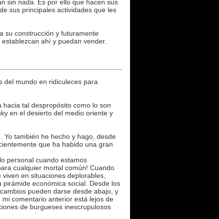
n sin nada. Es por ello que hacen sus
de sus principales actividades que les
ra su construcción y futuramente
establezcan ahí y puedan vender.
s del mundo en ridiculeces para
a hacia tal despropósito como lo son
sky en el desierto del medio oriente y
d. Yo también he hecho y hago, desde
recientemente que ha habido una gran
a lo personal cuando estamos
r para cualquier mortal común! Cuando
iven en situaciones deplorables,
la pirámide económica social. Desde los
 cambios pueden darse desde abajo, y
n mi comentario anterior está lejos de
acciones de burgueses inescrupulosos