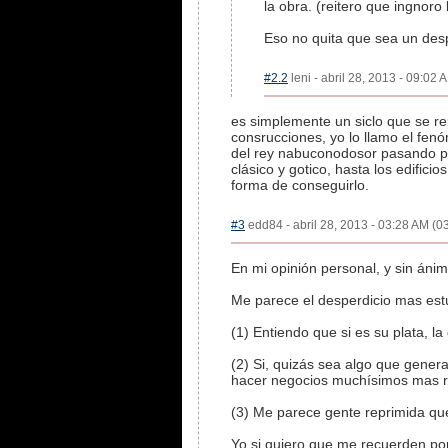
la obra. (reitero que ingnoro
Eso no quita que sea un desp
#2.2
leni - abril 28, 2013 - 09:02 
es simplemente un siclo que se re
consrucciones, yo lo llamo el fenó
del rey nabuconodosor pasando por
clásico y gotico, hasta los edifi
forma de conseguirlo.
#3
edd84 - abril 28, 2013 - 03:28 AM (03
En mi opinión personal, y sin áni
Me parece el desperdicio mas est
(1) Entiendo que si es su plata, l
(2) Si, quizás sea algo que gene
hacer negocios muchísimos mas r
(3) Me parece gente reprimida que
Yo si quiero que me recuerden por