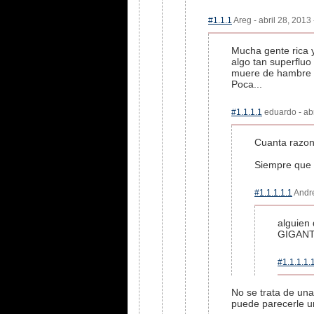
#1.1.1
Areg - abril 28, 2013
Mucha gente rica y
algo tan superfluo
muere de hambre y 
Poca...
#1.1.1.1
eduardo - abr
Cuanta razon
Siempre que h
#1.1.1.1.1
Andre
alguien 
GIGANTE
#1.1.1.1.
No se trata de una
puede parecerle un