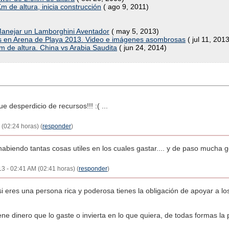
m de altura, inicia construcción
( ago 9, 2011)
: Manejar un Lamborghini Aventador
( may 5, 2013)
s en Arena de Playa 2013. Video e imágenes asombrosas
( jul 11, 2013
km de altura. China vs Arabia Saudita
( jun 24, 2014)
e desperdicio de recursos!!! :( ...
 (02:24 horas) (
responder
)
habiendo tantas cosas utiles en los cuales gastar.... y de paso much
13 - 02:41 AM (02:41 horas) (
responder
)
 eres una persona rica y poderosa tienes la obligación de apoyar a lo
ene dinero que lo gaste o invierta en lo que quiera, de todas formas l