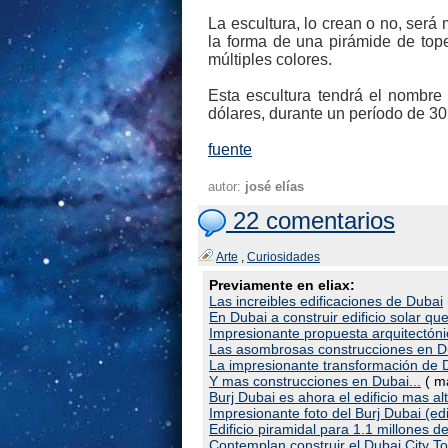
La escultura, lo crean o no, ser
la forma de una pirámide de tope
múltiples colores.
Esta escultura tendrá el nombre
dólares, durante un período de 3
fuente
autor:
josé elías
22 comentarios
Arte
,
Curiosidades
Previamente en eliax:
Las increibles edificaciones de Dubai
En Dubai a construir edificio solar qu
Impresionante propuesta arquitectón
Las asombrosas construcciones en D
La impresionante transformación de 
Y mas construcciones en Dubai...
( m
Burj Dubai es ahora el edificio mas a
Impresionante foto del Burj Dubai (ed
Edificio piramidal para 1.1 millones 
Contemplan construir el Dubai City T