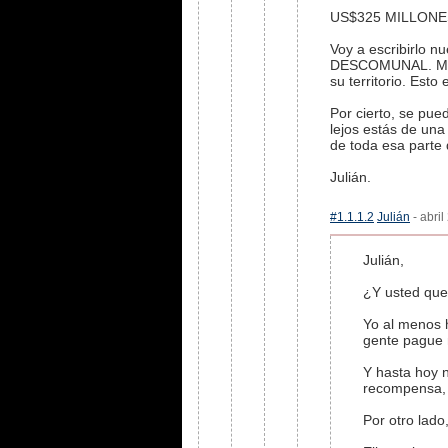
US$325 MILLONE
Voy a escribirl
DESCOMUNAL. Mient
su territorio. Es
Por cierto, se pue
lejos estás de un
de toda esa parte 
Julián.
#1.1.1.2
Julián
- abril
Julián,
¿Y usted que
Yo al menos h
gente pague m
Y hasta hoy 
recompensa, 
Por otro lado