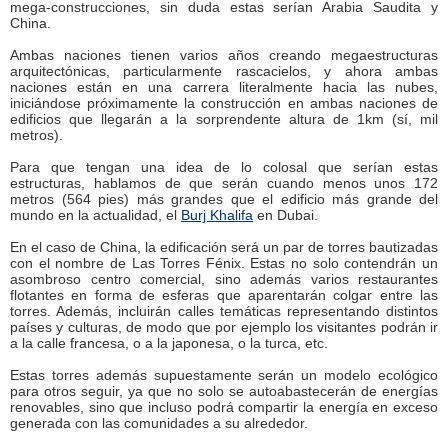
mega-construcciones, sin duda estas serían Arabia Saudita y
China.
Ambas naciones tienen varios años creando megaestructuras
arquitectónicas, particularmente rascacielos, y ahora ambas
naciones están en una carrera literalmente hacia las nubes,
iniciándose próximamente la construcción en ambas naciones de
edificios que llegarán a la sorprendente altura de 1km (sí, mil
metros).
Para que tengan una idea de lo colosal que serían estas
estructuras, hablamos de que serán cuando menos unos 172
metros (564 pies) más grandes que el edificio más grande del
mundo en la actualidad, el
Burj Khalifa
en Dubai.
En el caso de China, la edificación será un par de torres bautizadas
con el nombre de Las Torres Fénix. Estas no solo contendrán un
asombroso centro comercial, sino además varios restaurantes
flotantes en forma de esferas que aparentarán colgar entre las
torres. Además, incluirán calles temáticas representando distintos
países y culturas, de modo que por ejemplo los visitantes podrán ir
a la calle francesa, o a la japonesa, o la turca, etc.
Estas torres además supuestamente serán un modelo ecológico
para otros seguir, ya que no solo se autoabastecerán de energías
renovables, sino que incluso podrá compartir la energía en exceso
generada con las comunidades a su alrededor.