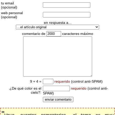
tu email
(opcional)
web personal
(opcional)
en respuesta a...
comentario de
caracteres máximo
9 + 4 =
requerido
(control anti-SPAM)
¿De qué color es el
requerido
(control anti-
cielo?:
SPAM)
"