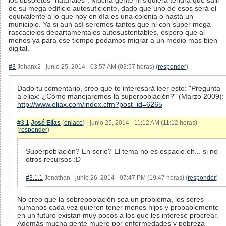
los obsoletos "naturales". Mucha gente ni siquiera tendrá que salir
de su mega edificio autosuficiente, dado que uno de esos será el
equivalente a lo que hoy en día es una colonia o hasta un
municipio. Ya si aún así seremos tantos que ni con super mega
rascacielos departamentales autosustentables, espero que al
menos ya para ese tiempo podamos migrar a un medio más bien
digital.
#3
Johanx2 - junio 25, 2014 - 03:57 AM (03:57 horas) (
responder
)
Dado tu comentario, creo que te interesará leer esto: "Pregunta
a eliax: ¿Cómo manejaremos la superpoblación?" (Marzo 2009):
http://www.eliax.com/index.cfm?post_id=6265
#3.1
José Elías
(
enlace
) - junio 25, 2014 - 11:12 AM (11:12 horas)
(
responder
)
Superpoblación? En serio? El tema no es espacio eh... si no
otros recursos :D
#3.1.1
Jonathan - junio 26, 2014 - 07:47 PM (19:47 horas) (
responder
)
No creo que la sobrepoblación sea un problema, los seres
humanos cada vez quieren tener menos hijos y probablemente
en un futuro existan muy pocos a los que les interese procrear.
Además mucha gente muere por enfermedades y pobreza