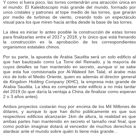
Y como si fuera poco, las torres contendrán una atracción única en
el mundo: El Kaleidoscopio más grande del mundo, formado por
unos cristales y patrones al tope medio de las torres, que girarán
por medio de turbinas de viento, creando todo un espectáculo
visual para los que miren hacia arriba desde la base de las torres.
La idea es iniciar lo antes posible la construcción de estas torres
para finalizarlas entre el 2017 y 2018, y lo único que está frenando
la construcción es la aprobación de los correspondientes
organismos estatales chinos.
Por su parte, la apuesta de Arabia Saudita será un solo edificio al
que han bautizado como La Torre del Reinado, y la mayoría de
cuyos detalles se han mantenido en secreto, aunque sí se sabe
que esta fue comisionada por Al-Waleed bin Talal, el árabe más
rico de todo el Medio Oriente, quien es además el director general
de
Kingdom Holding Company
(KHC), la empresa más grande de
Arabia Saudita. La idea es completar este edificio a no más tardar
del 2019 (lo que daría la ventaja a China de finalizar como esperan
2 o 3 años antes).
Ambos proyectos costarán muy por encima de los Mil Millones de
dólares, y aunque lo que han dicho públicamente es que sus
respectivos edificios alcanzarán 1km de altura, la realidad es que
ambas partes han mantenido en secreto el tamaño real final, que
como podrán imaginar dotará al vencedor de muchos derechos a
alardear ante el mundo sobre quién lo tiene más grande...