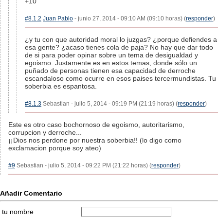
+10
#8.1.2
Juan Pablo
- junio 27, 2014 - 09:10 AM (09:10 horas) (
responder
)
¿y tu con que autoridad moral lo juzgas? ¿porque defiendes a
esa gente? ¿acaso tienes cola de paja? No hay que dar todo
de si para poder opinar sobre un tema de desigualdad y
egoismo. Justamente es en estos temas, donde sólo un
puñado de personas tienen esa capacidad de derroche
escandaloso como ocurre en esos paises tercermundistas. Tu
soberbia es espantosa.
#8.1.3
Sebastian - julio 5, 2014 - 09:19 PM (21:19 horas) (
responder
)
Este es otro caso bochornoso de egoismo, autoritarismo,
corrupcion y derroche...
¡¡Dios nos perdone por nuestra soberbia!! (lo digo como
exclamacion porque soy ateo)
#9
Sebastian - julio 5, 2014 - 09:22 PM (21:22 horas) (
responder
)
Añadir Comentario
tu nombre