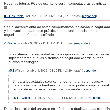
Nuestras futuras PCs de escritorio serán computadoras cuánticas
!!!
#3
Juan Pablo
- octubre 9, 2012 - 06:31 AM (06:31 horas) (
responder
)
Con el advenimiento de estas computadoras, se acabó la seguridad
y la privacidad, dado que prácticamente cualquier sistema de
seguridad podría ser descifrado.
#5
Winter
- octubre 9, 2012 - 11:15 AM (11:15 horas) (
responder
)
Los sistemas de seguridad actuales quizas si, pero seguro ya se
implementaran nuevos sistemas de seguridad acorde surgen
nuevas tecnologias.
#5.1
Wilson - octubre 9, 2012 - 01:29 PM (13:29 horas) (
responder
)
Sí, para las actuales será como leer un archivo en claro, y
para los venideros también, dado que el poder computacional
teórico de estos sistemas es prácticamente inlimitado.
#5.1.1
Winter
- octubre 9, 2012 - 11:31 PM (23:31 horas) (
responder
)
Desde los inicios del universo esta forjada la dualidad, toda simetría