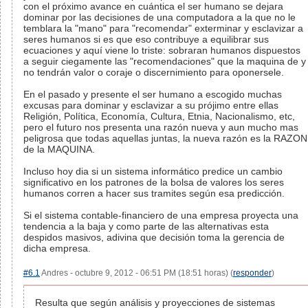
con el próximo avance en cuántica el ser humano se dejara
dominar por las decisiones de una computadora a la que no le
temblara la "mano" para "recomendar" exterminar y esclavizar a
seres humanos si es que eso contribuye a equilibrar sus
ecuaciones y aquí viene lo triste: sobraran humanos dispuestos
a seguir ciegamente las "recomendaciones" que la maquina de y
no tendrán valor o coraje o discernimiento para oponersele.
En el pasado y presente el ser humano a escogido muchas
excusas para dominar y esclavizar a su prójimo entre ellas
Religión, Política, Economía, Cultura, Etnia, Nacionalismo, etc,
pero el futuro nos presenta una razón nueva y aun mucho mas
peligrosa que todas aquellas juntas, la nueva razón es la RAZON
de la MAQUINA.
Incluso hoy dia si un sistema informático predice un cambio
significativo en los patrones de la bolsa de valores los seres
humanos corren a hacer sus tramites según esa predicción.
Si el sistema contable-financiero de una empresa proyecta una
tendencia a la baja y como parte de las alternativas esta
despidos masivos, adivina que decisión toma la gerencia de
dicha empresa.
#6.1
Andres - octubre 9, 2012 - 06:51 PM (18:51 horas) (
responder
)
Resulta que según análisis y proyecciones de sistemas