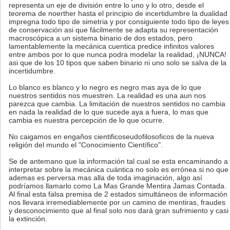
representa un eje de división entre lo uno y lo otro, desde el
teorema de noerther hasta el principio de incertidumbre la dualidad
impregna todo tipo de simetria y por consiguiente todo tipo de leyes
de conservación asi que fácilmente se adapta su representación
macroscópica a un sistema binario de dos estados, pero
lamentablemente la mecánica cuentica predice infinitos valores
entre ambos por lo que nunca podra modelar la realidad, ¡NUNCA!
asi que de los 10 tipos que saben binario ni uno solo se salva de la
incertidumbre.
Lo blanco es blanco y lo negro es negro mas aya de lo que
nuestros sentidos nos muestren. La realidad es una aun nos
parezca que cambia. La limitación de nuestros sentidos no cambia
en nada la realidad de lo que sucede aya a fuera, lo mas que
cambia es nuestra percepción de lo que ocurre.
No caigamos en engaños cientificoseudofilosoficos de la nueva
religión del mundo el "Conocimiento Científico".
Se de antemano que la información tal cual se esta encaminando a
interpretar sobre la mecánica cuántica no solo es errónea si no que
ademas es perversa mas alla de toda imaginación, algo así
podríamos llamarlo como La Mas Grande Mentira Jamas Contada.
Al final esta falsa premisa de 2 estados simultáneos de información
nos llevara irremediablemente por un camino de mentiras, fraudes
y desconocimiento que al final solo nos dará gran sufrimiento y casi
la extinción.