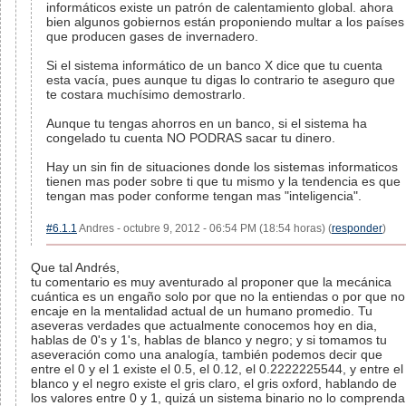
informáticos existe un patrón de calentamiento global. ahora
bien algunos gobiernos están proponiendo multar a los países
que producen gases de invernadero.
Si el sistema informático de un banco X dice que tu cuenta
esta vacía, pues aunque tu digas lo contrario te aseguro que
te costara muchísimo demostrarlo.
Aunque tu tengas ahorros en un banco, si el sistema ha
congelado tu cuenta NO PODRAS sacar tu dinero.
Hay un sin fin de situaciones donde los sistemas informaticos
tienen mas poder sobre ti que tu mismo y la tendencia es que
tengan mas poder conforme tengan mas "inteligencia".
#6.1.1
Andres - octubre 9, 2012 - 06:54 PM (18:54 horas) (
responder
)
Que tal Andrés,
tu comentario es muy aventurado al proponer que la mecánica
cuántica es un engaño solo por que no la entiendas o por que no
encaje en la mentalidad actual de un humano promedio. Tu
aseveras verdades que actualmente conocemos hoy en dia,
hablas de 0's y 1's, hablas de blanco y negro; y si tomamos tu
aseveración como una analogía, también podemos decir que
entre el 0 y el 1 existe el 0.5, el 0.12, el 0.2222225544, y entre el
blanco y el negro existe el gris claro, el gris oxford, hablando de
los valores entre 0 y 1, quizá un sistema binario no lo comprenda