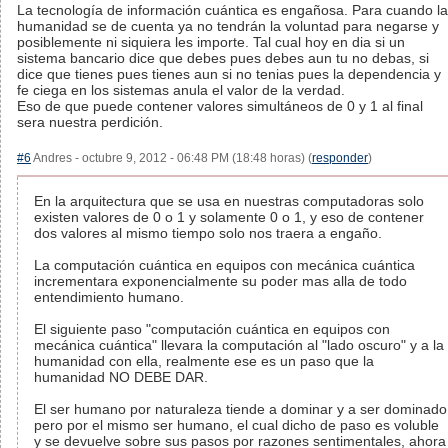
La tecnología de información cuántica es engañosa. Para cuando la
humanidad se de cuenta ya no tendrán la voluntad para negarse y
posiblemente ni siquiera les importe. Tal cual hoy en dia si un
sistema bancario dice que debes pues debes aun tu no debas, si
dice que tienes pues tienes aun si no tenias pues la dependencia y
fe ciega en los sistemas anula el valor de la verdad.
Eso de que puede contener valores simultáneos de 0 y 1 al final
sera nuestra perdición.
#6
Andres - octubre 9, 2012 - 06:48 PM (18:48 horas) (
responder
)
En la arquitectura que se usa en nuestras computadoras solo
existen valores de 0 o 1 y solamente 0 o 1, y eso de contener
dos valores al mismo tiempo solo nos traera a engaño.
La computación cuántica en equipos con mecánica cuántica
incrementara exponencialmente su poder mas alla de todo
entendimiento humano.
El siguiente paso "computación cuántica en equipos con
mecánica cuántica" llevara la computación al "lado oscuro" y a la
humanidad con ella, realmente ese es un paso que la
humanidad NO DEBE DAR.
El ser humano por naturaleza tiende a dominar y a ser dominado
pero por el mismo ser humano, el cual dicho de paso es voluble
y se devuelve sobre sus pasos por razones sentimentales, ahora