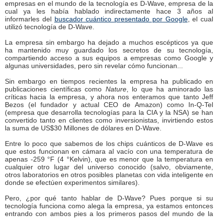
empresas en el mundo de la tecnología es D-Wave, empresa de la
cual ya les había hablado indirectamente hace 3 años al
informarles del
buscador cuántico presentado por Google
, el cual
utilizó tecnología de D-Wave.
La empresa sin embargo ha dejado a muchos escépticos ya que
ha mantenido muy guardado los secretos de su tecnología,
compartiendo acceso a sus equipos a empresas como Google y
algunas universidades, pero sin revelar cómo funcionan...
Sin embargo en tiempos recientes la empresa ha publicado en
publicaciones científicas como
Nature
, lo que ha aminorado las
críticas hacia la empresa, y ahora nos enteramos que tanto Jeff
Bezos (el fundador y actual CEO de Amazon) como In-Q-Tel
(empresa que desarrolla tecnologías para la CIA y la NSA) se han
convertido tanto en clientes como inversionistas, invirtiendo estos
la suma de US$30 Millones de dólares en D-Wave.
Entre lo poco que sabemos de los chips cuánticos de D-Wave es
que estos funcionan en cámara al vacío con una temperatura de
apenas -259 °F (4 °Kelvin), que es menor que la temperatura en
cualquier otro lugar del universo conocido (salvo, obviamente,
otros laboratorios en otros posibles planetas con vida inteligente en
donde se efectúen experimentos similares).
Pero, ¿por qué tanto hablar de D-Wave? Pues porque si su
tecnología funciona como alega la empresa, ya estamos entonces
entrando con ambos pies a los primeros pasos del mundo de la