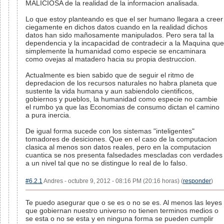
MALICIOSA de la realidad de la informacion analisada.
Lo que estoy planteando es que el ser humano llegara a creer
ciegamente en dichos datos cuando en la realidad dichos
datos han sido mañosamente manipulados. Pero sera tal la
dependencia y la incapacidad de contradecir a la Maquina que
simplemente la humanidad como especie se encaminara
como ovejas al matadero hacia su propia destruccion.
Actualmente es bien sabido que de seguir el ritmo de
depredacion de los recursos naturales no habra planeta que
sustente la vida humana y aun sabiendolo cientificos,
gobiernos y pueblos, la humanidad como especie no cambie
el rumbo ya que las Economias de consumo dictan el camino
a pura inercia.
De igual forma sucede con los sistemas "inteligentes"
tomadores de desiciones. Que en el caso de la computacion
clasica al menos son datos reales, pero en la computacion
cuantica se nos presenta falsedades mescladas con verdades
a un nivel tal que no se distingue lo real de lo falso.
#6.2.1
Andres - octubre 9, 2012 - 08:16 PM (20:16 horas) (
responder
)
Te puedo asegurar que o se es o no se es. Al menos las leyes
que gobiernan nuestro universo no tienen terminos medios o
se esta o no se esta y en ninguna forma se pueden cumplir