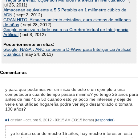
Pregunta a eliax: ¿Qué son Mundos Paralelos a nivel cuántico?
(
jul 25, 2011)
Almacenan equivalente a 5.5 Petabits en 1 milímetro cúbico de
ADN
( sept 2, 2012)
GRAN HITO: Almacenamiento cristalino, dura cientos de millones
de años
( sept 28, 2012)
Google empieza a darle uso a su Cerebro Virtual de Inteligencia
Artificial
( oct 8, 2012)
Posteriormente en eliax:
Google, NASA y ARC se unen a D-Wave para Inteligencia Artificial
Cuántica
( may 24, 2013)
Comentarios
y para que podamos ver un inicio de esto o un ejemplo o una
computadora cuanto tiempo pasara minimo? yo tengo 26 años para
antes de mis 40 o 50 cuando esto ya poco me interese y deje de
verle una utilidad hogareña podre ver algo desarrollado o tomara
100 años?
#1
cristian - octubre 9, 2012 - 03:15 AM (03:15 horas) (
responder
)
yo le daria cuando mucho 15 años, hay mucho interés en esta