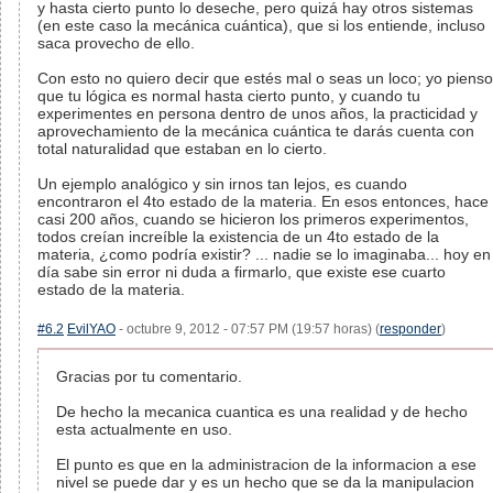
y hasta cierto punto lo deseche, pero quizá hay otros sistemas
(en este caso la mecánica cuántica), que si los entiende, incluso
saca provecho de ello.
Con esto no quiero decir que estés mal o seas un loco; yo pienso
que tu lógica es normal hasta cierto punto, y cuando tu
experimentes en persona dentro de unos años, la practicidad y
aprovechamiento de la mecánica cuántica te darás cuenta con
total naturalidad que estaban en lo cierto.
Un ejemplo analógico y sin irnos tan lejos, es cuando
encontraron el 4to estado de la materia. En esos entonces, hace
casi 200 años, cuando se hicieron los primeros experimentos,
todos creían increíble la existencia de un 4to estado de la
materia, ¿como podría existir? ... nadie se lo imaginaba... hoy en
día sabe sin error ni duda a firmarlo, que existe ese cuarto
estado de la materia.
#6.2
EvilYAO
- octubre 9, 2012 - 07:57 PM (19:57 horas) (
responder
)
Gracias por tu comentario.
De hecho la mecanica cuantica es una realidad y de hecho
esta actualmente en uso.
El punto es que en la administracion de la informacion a ese
nivel se puede dar y es un hecho que se da la manipulacion