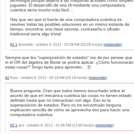
tecnología porque dejaría a las máquinas actuales como simples
juguetes. El desarrollo de una IA mediante una computadora
cuántica sería mucho más fácil....
Hay que ver que el fuerte de una computadora cuántica es
resolver todas las posibles soluciones en un mismo instante de
tiempo, encontrar una clave secreta, contraseña o cifrado
tradicional sería algo trivial.
#1.1
leonardo - octubre 9, 2012 - 03:28 AM (03:28 horas) (
responder
)
Siempre que leo "superposición de estados" me da por pensar que
ni el OR del álgebra de Boole se podría aplicar. ¿Cómo funcionarán
estas cosas? Tengo tanto para aprender... :D
#2
Kuro - octubre 9, 2012 - 04:18 AM (04:18 horas) (
responder
)
Buena pregunta. Creo que todos hemos escuchado sobre el
asunto de que en mecánica cuántica las cosas no tienen estado
definido hasta que no interactúan con algo. Eso es la
superposición de estados. Pero no he encontrado ninguna
explicación sencilla de cómo se aprovecha eso para hacer una
computadora cuántica.
#2.1
anv - octubre 9, 2012 - 01:46 PM (13:46 horas) (
responder
)