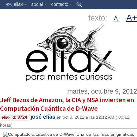
eliax
social
contacto
A+
texto:
A-
martes, octubre 9, 2012
Jeff Bezos de Amazon, la CIA y NSA invierten en
Computación Cuántica de D-Wave
josé elías
eliax id:
9724
en oct 9, 2012 a las 12:12 AM ( 00:12
horas)
Una de las más enigmáticas