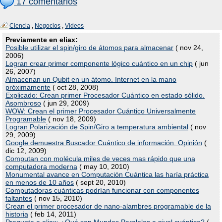
17 comentarios
Ciencia
,
Negocios
,
Videos
Previamente en eliax:
Posible utilizar el spin/giro de átomos para almacenar
( nov 24,
2006)
Logran crear primer componente lógico cuántico en un chip
( jun
26, 2007)
Almacenan un Qubit en un átomo. Internet en la mano
próximamente
( oct 28, 2008)
Explicado: Crean primer Procesador Cuántico en estado sólido.
Asombroso
( jun 29, 2009)
WOW: Crean el primer Procesador Cuántico Universalmente
Programable
( nov 18, 2009)
Logran Polarización de Spin/Giro a temperatura ambiental
( nov
29, 2009)
Google demuestra Buscador Cuántico de información. Opinión
(
dic 12, 2009)
Computan con molécula miles de veces mas rápido que una
computadora moderna
( may 10, 2010)
Monumental avance en Computación Cuántica las haría práctica
en menos de 10 años
( sept 20, 2010)
Computadoras cuánticas podrían funcionar con componentes
faltantes
( nov 15, 2010)
Crean el primer procesador de nano-alambres programable de la
historia
( feb 14, 2011)