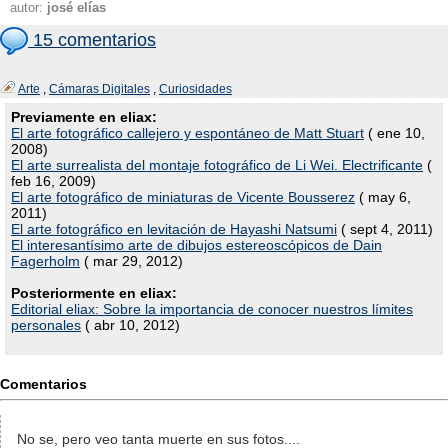
autor:
josé elías
15 comentarios
Arte
,
Cámaras Digitales
,
Curiosidades
Previamente en eliax:
El arte fotográfico callejero y espontáneo de Matt Stuart
( ene 10,
2008)
El arte surrealista del montaje fotográfico de Li Wei. Electrificante
(
feb 16, 2009)
El arte fotográfico de miniaturas de Vicente Bousserez
( may 6,
2011)
El arte fotográfico en levitación de Hayashi Natsumi
( sept 4, 2011)
El interesantísimo arte de dibujos estereoscópicos de Dain
Fagerholm
( mar 29, 2012)
Posteriormente en eliax:
Editorial eliax: Sobre la importancia de conocer nuestros límites
personales
( abr 10, 2012)
Comentarios
No se, pero veo tanta muerte en sus fotos....