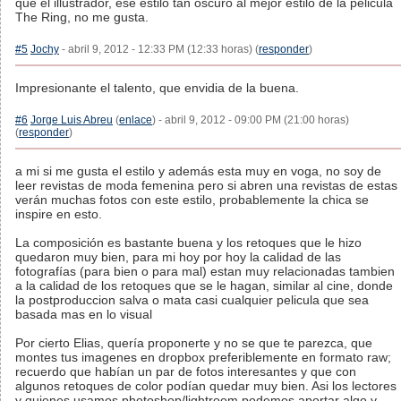
que el illustrador, ese estilo tan oscuro al mejor estilo de la pelicula
The Ring, no me gusta.
#5
Jochy
- abril 9, 2012 - 12:33 PM (12:33 horas) (
responder
)
Impresionante el talento, que envidia de la buena.
#6
Jorge Luis Abreu
(
enlace
) - abril 9, 2012 - 09:00 PM (21:00 horas)
(
responder
)
a mi si me gusta el estilo y además esta muy en voga, no soy de
leer revistas de moda femenina pero si abren una revistas de estas
verán muchas fotos con este estilo, probablemente la chica se
inspire en esto.
La composición es bastante buena y los retoques que le hizo
quedaron muy bien, para mi hoy por hoy la calidad de las
fotografías (para bien o para mal) estan muy relacionadas tambien
a la calidad de los retoques que se le hagan, similar al cine, donde
la postproduccion salva o mata casi cualquier pelicula que sea
basada mas en lo visual
Por cierto Elias, quería proponerte y no se que te parezca, que
montes tus imagenes en dropbox preferiblemente en formato raw;
recuerdo que habían un par de fotos interesantes y que con
algunos retoques de color podían quedar muy bien. Asi los lectores
y quienes usamos photoshop/lightroom podemos aportar algo y