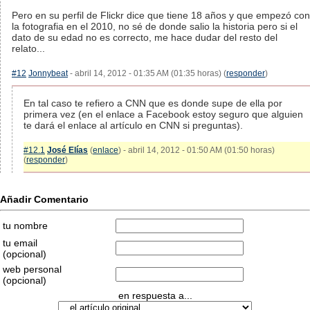
Pero en su perfil de Flickr dice que tiene 18 años y que empezó con
la fotografia en el 2010, no sé de donde salio la historia pero si el
dato de su edad no es correcto, me hace dudar del resto del
relato...
#12
Jonnybeat
- abril 14, 2012 - 01:35 AM (01:35 horas) (
responder
)
En tal caso te refiero a CNN que es donde supe de ella por
primera vez (en el enlace a Facebook estoy seguro que alguien
te dará el enlace al artículo en CNN si preguntas).
#12.1
José Elías
(
enlace
) - abril 14, 2012 - 01:50 AM (01:50 horas)
(
responder
)
Añadir Comentario
tu nombre
tu email
(opcional)
web personal
(opcional)
en respuesta a...