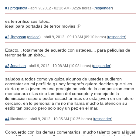
#1
progenota
- abril 9, 2012 - 02:26 AM (02:26 horas) (
responder
)
es terrorífico sus fotos...
ideal para portadas de terror movies :P
#2
Jheysson
(
enlace
) - abril 9, 2012 - 09:10 AM (09:10 horas) (
responder
)
Exacto... totalmente de acuerdo con ustedes.... para películas de
terror seria un éxito...
#3
Jonathan
- abril 9, 2012 - 10:08 AM (10:08 horas) (
responder
)
saludos a todos como ya quiza algunos de ustedes pudieron
constatar en mi perfil de g+ soy fotografo quiero decirles que si es
cierto que la joven es una prodigio no solo de la composicion como
mencionara elias sino tambien del concepto y manejo de la
iluminacion espero poder escuchar mas de esta joven en un futuro
cercano, en lo personal a mi no me llama mucho la atencion su
estilo tan oscuro pero solo soy un pez en el mar.
#4
illustrador - abril 9, 2012 - 10:35 AM (10:35 horas) (
responder
)
Concuerdo con los demas comentarios, mucho talento pero al igual