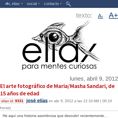
eliax
social
contacto
A+
texto:
A-
lunes, abril 9, 2012
El arte fotográfico de Maria/Masha Sandari, de
15 años de edad
josé elías
eliax id:
9331
en abr 9, 2012 a las 12:10 AM ( 00:10
horas)
He aquí una historia asombrosa que descubrí recientemente...