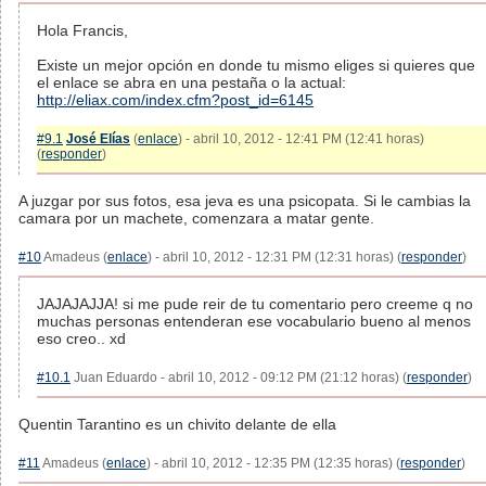
Hola Francis,
Existe un mejor opción en donde tu mismo eliges si quieres que
el enlace se abra en una pestaña o la actual:
http://eliax.com/index.cfm?post_id=6145
#9.1
José Elías
(
enlace
) - abril 10, 2012 - 12:41 PM (12:41 horas)
(
responder
)
A juzgar por sus fotos, esa jeva es una psicopata. Si le cambias la
camara por un machete, comenzara a matar gente.
#10
Amadeus (
enlace
) - abril 10, 2012 - 12:31 PM (12:31 horas) (
responder
)
JAJAJAJJA! si me pude reir de tu comentario pero creeme q no
muchas personas entenderan ese vocabulario bueno al menos
eso creo.. xd
#10.1
Juan Eduardo - abril 10, 2012 - 09:12 PM (21:12 horas) (
responder
)
Quentin Tarantino es un chivito delante de ella
#11
Amadeus (
enlace
) - abril 10, 2012 - 12:35 PM (12:35 horas) (
responder
)