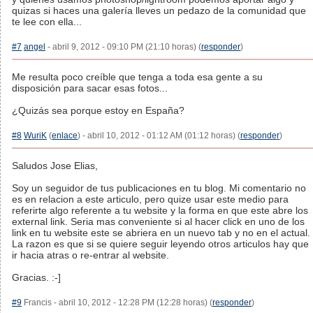
quizas si haces una galería lleves un pedazo de la comunidad que
te lee con ella...
#7
angel
- abril 9, 2012 - 09:10 PM (21:10 horas) (
responder
)
Me resulta poco creíble que tenga a toda esa gente a su
disposición para sacar esas fotos...
¿Quizás sea porque estoy en España?
#8
WuriK
(
enlace
) - abril 10, 2012 - 01:12 AM (01:12 horas) (
responder
)
Saludos Jose Elias,
Soy un seguidor de tus publicaciones en tu blog. Mi comentario no
es en relacion a este articulo, pero quize usar este medio para
referirte algo referente a tu website y la forma en que este abre los
external link. Seria mas conveniente si al hacer click en uno de los
link en tu website este se abriera en un nuevo tab y no en el actual.
La razon es que si se quiere seguir leyendo otros articulos hay que
ir hacia atras o re-entrar al website.
Gracias. :-]
#9
Francis - abril 10, 2012 - 12:28 PM (12:28 horas) (
responder
)