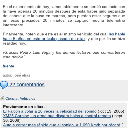
En el experimento de hoy, lamentablemente se perdió contacto con
la nave apenas 20 minutos después de esta haber sido separada
del cohete que la puso en marcha, pero pueden estar seguros que
en esos preciados 20 minutos se capturó mucha telemetría
interesante...
Finalmente, noten que este es el mismo vehículo del cual
les hablé
hace 5 años en este artículo pasado de eliax
, y que por fin se hizo
realidad hoy.
¡Gracias Pedro Luis Vega y los demás lectores que compartieron
esta noticia!
fuente
autor:
josé elías
22 comentarios
Ciencia
,
Vehículos
Previamente en eliax:
El Falcon a volar a 10 veces la velocidad del sonido
( oct 19, 2006)
XM25 Carbine, un arma que dispara balas a control remoto
( sept
30, 2008)
Auto a correr mas rápido que el sonido, a 1,690 Km/h por récord
(