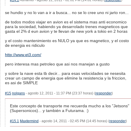
#14.1
Adrianito - agosto 12, 2011 - 02:02 PM (14:02 horas) (
responder
)
se hundio y no lo van a ir a busca... no se lo cree uno ni jarto ron...
de todos modos viajar en avion es el sistema mas anti economico
para la sociedad, habiendo ya desarrolado trenes magneticos que
gasta el 2% d eun avion y te llevan de new york a tokio en 2 horas
y el costo mantenimiento es NULO ya que es magnetico, y el costo
de energia es ridiculo
http://www.et3.com/
pero interesa mas petroleo que asi nos manejan a gusto
y sobre la nave esta tb decir... para esas velocidades se nesesita
crear un campo de energia que elimine la resistencia y la friccion,
es asi de SIMPLE
#15
nolgans
- agosto 12, 2011 - 11:37 PM (23:37 horas) (
responder
)
Este concepto de transporte me recuerda mucho a los "Jetsons"
(Supersonicos)... y también a Futurama. :)
#15.1
Maxtermind
- agosto 14, 2011 - 02:45 PM (14:45 horas) (
responder
)