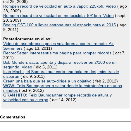
oct 25, 2008)
Rompen récord de velocidad en auto a vapor: 225kph. Video
( ago
28, 2009)
Rompen récord de velocidad en motocicleta: 591kph. Video
( sept
28, 2009)
Boeing CST-100 a llevar astronautas al espacio para el 2015
( ago
9, 2011)
Posteriormente en eliax:
Video de asombrosos peces voladores a control remoto. Air
Swimmers
( ago 13, 2011)
RecordSetter, interesantísima página para romper récords
( oct 7,
2011)
Bob Munden, saca, apunta y dispara revolver en 2/100 de un
segundo. Video
( dic 5, 2011)
Isao Machii, el Samurai que corta una bala en dos, mientras le
disparan
( dic 9, 2011)
Crean una bala que se auto-dirige a un objetivo
( feb 2, 2012)
WOW: Felix Baumgartner a saltar desde la estratosfera en unos
minutos
( oct 9, 2012)
GRAN HITO: Felix Baumgartner rompe récords de altura y
velocidad con su cuerpo
( oct 14, 2012)
Comentarios