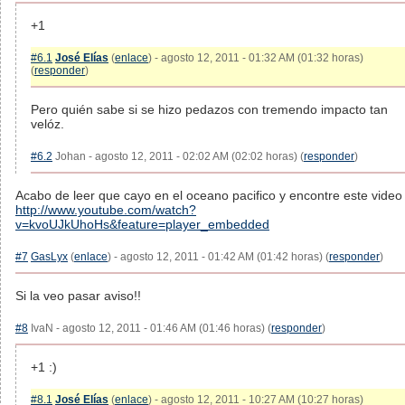
+1
#6.1
José Elías
(
enlace
) - agosto 12, 2011 - 01:32 AM (01:32 horas)
(
responder
)
Pero quién sabe si se hizo pedazos con tremendo impacto tan
velóz.
#6.2
Johan - agosto 12, 2011 - 02:02 AM (02:02 horas) (
responder
)
Acabo de leer que cayo en el oceano pacifico y encontre este video
http://www.youtube.com/watch?
v=kvoUJkUhoHs&feature=player_embedded
#7
GasLyx
(
enlace
) - agosto 12, 2011 - 01:42 AM (01:42 horas) (
responder
)
Si la veo pasar aviso!!
#8
IvaN - agosto 12, 2011 - 01:46 AM (01:46 horas) (
responder
)
+1 :)
#8.1
José Elías
(
enlace
) - agosto 12, 2011 - 10:27 AM (10:27 horas)