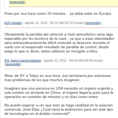
(
responder
)
Paso por aca hace como 10 minutos... ya debe estar en Europa
#10
crisxaor
- agosto 12, 2011 - 02:32 AM (02:32 horas) (
responder
)
Obviamente la perdida del vehiculo a nivel atmosferico seria algo
esperable por los tecnicos de la nave , ya que a esas velocidades
sera extraordinariamente dificil controlar la direccion durante el
vuelo con el essperado resultado de perdida de control, desde
luego lo que tu dices, datos valiosos an recogido a kilos.
#11
marco garcia baturan
- agosto 12, 2011 - 04:50 AM (04:50 horas)
(
responder
)
Wow, de NY a Tokyo en una hora, eso terminaría por solucionar
mas problemas de los que muchos imaginan.
Imaginen que una persona en USA necesita un órgano urgente y
solo existen un donante en China, el órgano llegaría justo para la
operación en cuestión de minutos y no días como antes.
No puedo esperar a ver que esto se haga realidad en la aviación
comercial, Jose Elias ¿Cual seria la estimación para ver este tipo
de tecnologías en el ámbito comercial?