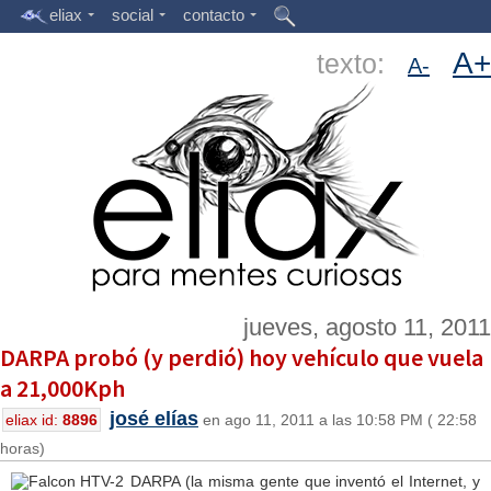
eliax
social
contacto
A+
texto:
A-
jueves, agosto 11, 2011
DARPA probó (y perdió) hoy vehículo que vuela
a 21,000Kph
josé elías
eliax id:
8896
en ago 11, 2011 a las 10:58 PM ( 22:58
horas)
DARPA (la misma gente que inventó el Internet, y