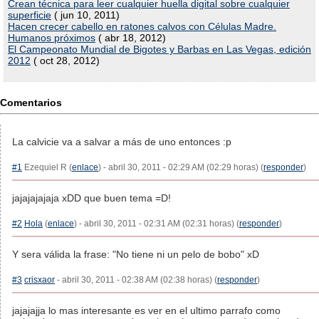
Crean técnica para leer cualquier huella digital sobre cualquier
superficie
( jun 10, 2011)
Hacen crecer cabello en ratones calvos con Células Madre.
Humanos próximos
( abr 18, 2012)
El Campeonato Mundial de Bigotes y Barbas en Las Vegas, edición
2012
( oct 28, 2012)
Comentarios
La calvicie va a salvar a más de uno entonces :p
#1
Ezequiel R (
enlace
) - abril 30, 2011 - 02:29 AM (02:29 horas) (
responder
)
jajajajajaja xDD que buen tema =D!
#2
Hola
(
enlace
) - abril 30, 2011 - 02:31 AM (02:31 horas) (
responder
)
Y sera válida la frase: "No tiene ni un pelo de bobo" xD
#3
crisxaor
- abril 30, 2011 - 02:38 AM (02:38 horas) (
responder
)
jajajajja lo mas interesante es ver en el ultimo parrafo como