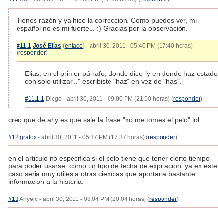
Tienes razón y ya hice la corrección. Como puedes ver, mi
español no es mi fuerte... :) Gracias por la observación.
#11.1
José Elías
(
enlace
) - abril 30, 2011 - 05:40 PM (17:40 horas)
(
responder
)
Elias, en el primer párrafo, donde dice "y en donde haz estado
con solo utilizar..." escribiste "haz" en vez de "has".
#11.1.1
Diego - abril 30, 2011 - 09:00 PM (21:00 horas) (
responder
)
creo que de ahy es que sale la frase "no me tomes el pelo" lol
#12
gratox
- abril 30, 2011 - 05:37 PM (17:37 horas) (
responder
)
en el articulo no especifica si el pelo tiene que tener cierto tiempo
para poder usarse. como un tipo de fecha de expiracion. ya en este
caso seria muy utiles a otras ciencias que aportaria bastante
informacion a la historia.
#13
Anyelo - abril 30, 2011 - 08:04 PM (20:04 horas) (
responder
)