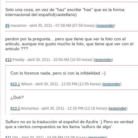
Solo una cosa, en vez de "haz" escribe "has" que es la forma
internacional del español(castellano)
#9
macarron - abril 30, 2011 - 07:58 AM (07:58 horas) (
responder
)
perdon por la pregunta... pero que tiene que ver la foto con el
articulo, aunque me gusto mucho la foto, que tiene que ver con el
articulo ???
#10
Freddy - abril 30, 2011 - 10:50 AM (10:50 horas) (
responder
)
Con lo forence nada, pero sí con la infidelidad :-)
#10.1
Wilson - abril 30, 2011 - 12:05 PM (12:05 horas) (
responder
)
¿Duh?
#10.2
Anonymus - abril 30, 2011 - 12:16 PM (12:16 horas) (
responder
)
Sulfuro no es la traducción al español de Azufre :) Pero es verdad
que a ciertos compuestos se les llama 'sulfuro de algo'.
#11
Ork - abril 30, 2011 - 04:08 PM (16:08 horas) (
responder
)