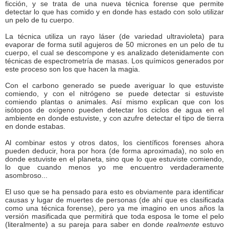
ficción, y se trata de una nueva técnica forense que permite
detectar lo que has comido y en donde has estado con solo utilizar
un pelo de tu cuerpo.
La técnica utiliza un rayo láser (de variedad ultravioleta) para
evaporar de forma sutil agujeros de 50 micrones en un pelo de tu
cuerpo, el cual se descompone y es analizado detenidamente con
técnicas de espectrometría de masas. Los químicos generados por
este proceso son los que hacen la magia.
Con el carbono generado se puede averiguar lo que estuviste
comiendo, y con el nitrógeno se puede detectar si estuviste
comiendo plantas o animales. Así mismo explican que con los
isótopos de oxígeno pueden detectar los ciclos de agua en el
ambiente en donde estuviste, y con azufre detectar el tipo de tierra
en donde estabas.
Al combinar estos y otros datos, los científicos forenses ahora
pueden deducir, hora por hora (de forma aproximada), no solo en
donde estuviste en el planeta, sino que lo que estuviste comiendo,
lo que cuando menos yo me encuentro verdaderamente
asombroso...
El uso que se ha pensado para esto es obviamente para identificar
causas y lugar de muertes de personas (de ahí que es clasificada
como una técnica forense), pero ya me imagino en unos años la
versión masificada que permitirá que toda esposa le tome el pelo
(literalmente) a su pareja para saber en donde
realmente
estuvo