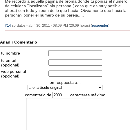
Me recordó a aquella pagina de broma donde tu ponías el número
de celular y "localizaba" ala persona ( cosa que es muy posible
ahora) con todo y zoom de lo que hacía. Obviamente que hacia la
persona? poner el numero de su pareja.....
#14
sordatos - abril 30, 2011 - 08:09 PM (20:09 horas) (
responder
)
Añadir Comentario
tu nombre
tu email
(opcional)
web personal
(opcional)
en respuesta a...
comentario de
caracteres máximo