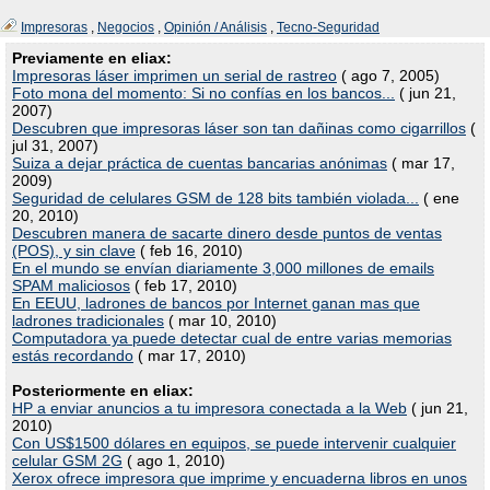
Impresoras
,
Negocios
,
Opinión / Análisis
,
Tecno-Seguridad
Previamente en eliax:
Impresoras láser imprimen un serial de rastreo
( ago 7, 2005)
Foto mona del momento: Si no confías en los bancos...
( jun 21,
2007)
Descubren que impresoras láser son tan dañinas como cigarrillos
(
jul 31, 2007)
Suiza a dejar práctica de cuentas bancarias anónimas
( mar 17,
2009)
Seguridad de celulares GSM de 128 bits también violada...
( ene
20, 2010)
Descubren manera de sacarte dinero desde puntos de ventas
(POS), y sin clave
( feb 16, 2010)
En el mundo se envían diariamente 3,000 millones de emails
SPAM maliciosos
( feb 17, 2010)
En EEUU, ladrones de bancos por Internet ganan mas que
ladrones tradicionales
( mar 10, 2010)
Computadora ya puede detectar cual de entre varias memorias
estás recordando
( mar 17, 2010)
Posteriormente en eliax:
HP a enviar anuncios a tu impresora conectada a la Web
( jun 21,
2010)
Con US$1500 dólares en equipos, se puede intervenir cualquier
celular GSM 2G
( ago 1, 2010)
Xerox ofrece impresora que imprime y encuaderna libros en unos