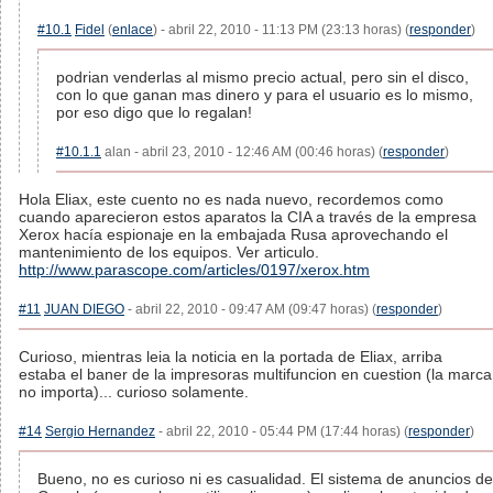
#10.1
Fidel
(
enlace
) - abril 22, 2010 - 11:13 PM (23:13 horas) (
responder
)
podrian venderlas al mismo precio actual, pero sin el disco,
con lo que ganan mas dinero y para el usuario es lo mismo,
por eso digo que lo regalan!
#10.1.1
alan - abril 23, 2010 - 12:46 AM (00:46 horas) (
responder
)
Hola Eliax, este cuento no es nada nuevo, recordemos como
cuando aparecieron estos aparatos la CIA a través de la empresa
Xerox hacía espionaje en la embajada Rusa aprovechando el
mantenimiento de los equipos. Ver articulo.
http://www.parascope.com/articles/0197/xerox.htm
#11
JUAN DIEGO
- abril 22, 2010 - 09:47 AM (09:47 horas) (
responder
)
Curioso, mientras leia la noticia en la portada de Eliax, arriba
estaba el baner de la impresoras multifuncion en cuestion (la marca
no importa)... curioso solamente.
#14
Sergio Hernandez
- abril 22, 2010 - 05:44 PM (17:44 horas) (
responder
)
Bueno, no es curioso ni es casualidad. El sistema de anuncios de