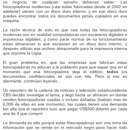
un negocio de cualquier tamaño deberías saber: Las
fotocopiadoras modernas (casi todas fabricadas desde el 2002 en
adelante) vienen con un disco duro interno, y en ese disco duro
puedes encontrar todos los documentos jamás copiados en esa
máquina.
La razón técnica de esto es que casi todas las fotocopiadoras
modernas son en realidad computadoras con escáneres digitales e
impresoras digitales, y como parte normal de su funcionamiento
estas almacenan lo que escanean en un disco duro interno, y
después utilizan ese archivo almacenado para la impresora interna
que imprime la copia.
El gran problema es, que las empresas que fabrican estas
fotocopiadoras no educan a la población para que sepan que en el
momento que esa fotocopiadora deja el edificio,
todos
tus
documentos confidenciales se van con ella. Pero si eso es
alarmante, continúen leyendo...
Un reportero de la cadena de noticias y televisión estadounidense
CBS decidió investigar el tema, y llegó hasta un almacén en donde
venden fotocopiadoras usadas o incluso dañadas (habían mas de
6,000 de ellas en ese momento), las cuales tienen una demanda
tan alta que el reportero tuvo que pagar US$300 dólares por cada
una de 4 que compró.
La demanda es alta porque estas fotocopiadoras son una mina de
información que se vende en el mercado negro para hacer todo