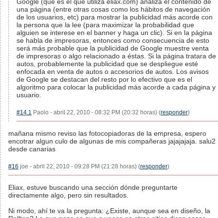
Google (que es el que utiliza eliax.com) analiza el contenido de
una página (entre otras cosas como los hábitos de navegación
de los usuarios, etc) para mostrar la publicidad más acorde con
la persona que la lee (para maximizar la probabilidad que
alguien se interese en el banner y haga un clic). Si en la página
se habla de impresoras, entonces como consecuencia de esto
será más probable que la publicidad de Google muestre venta
de impresoras o algo relacionado a éstas. Si la página tratara de
autos, probablemente la publicidad que se despliegue esté
enfocada en venta de autos o accesorios de autos. Los avisos
de Google se destacan del resto por lo efectivo que es el
algoritmo para colocar la publicidad más acorde a cada página y
usuario.
#14.1
Paolo - abril 22, 2010 - 08:32 PM (20:32 horas) (
responder
)
mañana mismo reviso las fotocopiadoras de la empresa, espero
encotrar algun culo de algunas de mis compañeras jajajajaja. salu2
desde canarias
#16
joe - abril 22, 2010 - 09:28 PM (21:28 horas) (
responder
)
Eliax, estuve buscando una sección dónde preguntarte
directamente algo, pero sin resultados.
Ni modo, ahí te va la pregunta: ¿Existe, aunque sea en diseño, la