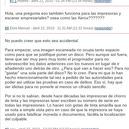
#7.1
Andres - abril 22, 2010 - 01:34 PM (13:34 horas) (
responder
)
Hola, una pregunta eso también funciona para las impresoras y
escaner empresariales? osea como las Xerox???????
#8
Elvis Manuel - abril 22, 2010 - 11:31 AM (11:31 horas) (
responder
)
No puedo creer que esto sea accidental.
Para empezar, una imagen escaneada no ocupa tanto espacio
como para que se justifique poner un disco. Pero aunque así fuera,
tiene que ser muy pero muy tonto el progrmador para no
sobreescribir los datos anteriores con los nuevos en lugar de ir
añadiendo uno detrás de otro. ¿Para qué van a hacer eso? Para no
"gastar" una sola parte del disco? No lo creo. Para mi que lo han
hecho intencionalmente tal vez a pedido de las autoridades para
poder así utilizar las pruebas en caso de delitos. Eso sí, hay que
ser idiotas para no ponerle al menos un cifrado sencillo.
Por si no lo sabían, desde hace décadas las impresoras de chorro
de tinta y las impresoras laser escriben su número de serie en
todas las impresiones. Lo hacen con gotas de tinta amarilla que no
se nota a simple vista pero en caso de que la impresora se haya
usado para falsificar moneda o documentos, facilita la localización
del culpable.