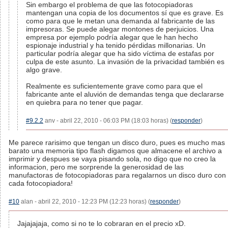
Sin embargo el problema de que las fotocopiadoras
mantengan una copia de los documentos sí que es grave. Es
como para que le metan una demanda al fabricante de las
impresoras. Se puede alegar montones de perjuicios. Una
empresa por ejemplo podría alegar que le han hecho
espionaje industrial y ha tenido pérdidas millonarias. Un
particular podría alegar que ha sido víctima de estafas por
culpa de este asunto. La invasión de la privacidad también es
algo grave.
Realmente es suficientemente grave como para que el
fabricante ante el aluvión de demandas tenga que declararse
en quiebra para no tener que pagar.
#9.2.2
anv - abril 22, 2010 - 06:03 PM (18:03 horas) (
responder
)
Me parece rarisimo que tengan un disco duro, pues es mucho mas
barato una memoria tipo flash digamos que almacene el archivo a
imprimir y despues se vaya pisando sola, no digo que no creo la
informacion, pero me sorprende la generosidad de las
manufactoras de fotocopiadoras para regalarnos un disco duro con
cada fotocopiadora!
#10
alan - abril 22, 2010 - 12:23 PM (12:23 horas) (
responder
)
Jajajajaja, como si no te lo cobraran en el precio xD.