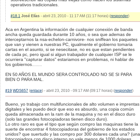
operativos tradicionales.
#18.1
José Elías
- abril 23, 2010 - 11:17 AM (11:17 horas) (
responder
)
Aca en Argentina la información de cualquier conexión de banda
ancha queda guardada durante 10 años, o sea que ademas de
interceptarnos la nsa-echelon-carnivore- nos sniffean los paquetes
que van y vienen a nuestras PC, igualmente el gobierno tomaria
cartas en el asunto, si se nesecitase, no es que estan pendientes
de cada pc, pero igual si algun trabajador de cualquier ISP se le
ocurriera "capturar datos" estariamos en problemas, ni hablar de
los gobiernos........
EN 50 AÑOS EL MUNDO SERA CONTROLADO NO SE SI PARA
BIEN O PARA MAL.
#19
WDS657
(
enlace
) - abril 23, 2010 - 09:17 AM (09:17 horas) (
responder
)
Bueno, yo trabajo con multifuncionales de alto volumen e imprentas
digitales y les puedo decir que eso es absurdo, una copia común
queda almacenada en la ram de la maquina y no en el disco duro
(solo las grandes fotocopiadoras tienen disco duro).
Lo otro raro es que el tipo que según compro las maquinas tiene la
suerte de encontrar 4 fotocopiadoras del gobierno de los estados
unidos? que suertudo y las compro por 300 dolares cada una? (una
fotocopiadora con disco interno no vale menos de 1000 dolares