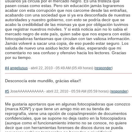
usuarios ya circula por el mercado negro. Es una tristeza que
pasen cosas como estas. Pero sin educación jamás lograremos
acabar con esta corrupción que nos carcome desde las entrañas,
acabando con una sociedad que si ya era desconfiada de nuestras
autoridades y nuestro gobierno, con esto se podría decir que se
acabo la credibilidad de las mismas ya que por obligación tuvimos
que registrar nuestros móviles. Y si está noticia aún no lo sabia el
mercado negro de este país, quien sabe que nos espera con estás
fotocopiadoras fantasmas que circulan con tan valiosa información.
Jamás volveré a sacar una copia, de eso puedo estar seguro. Los
saluda de nuevo una asiduo lector de eliax, esperando que mi
comentario no sea confuso y ofensivo hacia los lectores. Gracias
por su tiempo.
#4
angeliusus
- abril 22, 2010 - 05:49 AM (05:49 horas) (
responder
)
Desconocía este mundillo, grácias eliax!!
#5
JoseAAAAAAAAAAA - abril 22, 2010 - 05:59 AM (05:59 horas) (
responder
)
Me gustaria aportaros que en algunas fotocopiadoras que conozco
(marca KON*) y que tiene un amigo mio en su tienda de
reprografía, viene una opción de copia/impresión de documentos
confidenciales, que se supone no deja rastro en la fotocopiadora
(aunque como el funcionamiento interno no se conoce, no quiere
decir que con herramientas forenses de discos duros se pueda