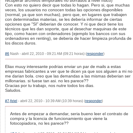
recuperar archivos temporales no borrados a nivel físico)
Con esto no quiero decir que todas lo hagan. Pero si, que muchas
veces, los usuarios no conocen todas las opciones disponibles
(normal, ya que son muchas), pero que, en lugares que trabajen
con determinadas materias, se les debería informar de ciertas
opciones que "SI" deberian de conocer. Y ni que decir tiene los
técnicos que les dan soporte, que al desechar maquinas de este
tipo, como hacen con ordenadores (ejemplo los bancos con sus
ordenadores en renting), se deberia de hacer limpieza profunda de
los discos duros.
#6
Nash - abril 22, 2010 - 09:21 AM (09:21 horas) (
responder
)
Eliax muuy interesante podrias enviar un par de mails a estas
empresas fabricantes a ver que te dicen ya que sos alguien a mi no
me darian bola. creo que las demandas a las mismas deberian ser
millonarias. si fuese tan asi. no les parece??
Gracias por tu trabajo, nos nutre todos los dias.
Saludos.
#7
Ariel
- abril 22, 2010 - 10:39 AM (10:39 horas) (
responder
)
Antes de empezar a demandar, seria bueno leer el contrato de
compra y la licencia de funcionamiento que viene la
fotocopiadora, no les parece??