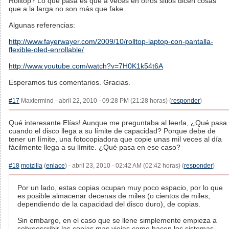
Rolltop? Lo que pasa es que a veces en otros sitios dicen cosas
que a la larga no son más que fake.
Algunas referencias:
http://www.fayerwayer.com/2009/10/rolltop-laptop-con-pantalla-
flexible-oled-enrollable/
http://www.youtube.com/watch?v=7H0K1k54t6A
Esperamos tus comentarios. Gracias.
#17
Maxtermind - abril 22, 2010 - 09:28 PM (21:28 horas) (
responder
)
Qué interesante Elías! Aunque me preguntaba al leerla, ¿Qué pasa
cuando el disco llega a su límite de capacidad? Porque debe de
tener un límite, una fotocopiadora que copie unas mil veces al día
fácilmente llega a su límite. ¿Qué pasa en ese caso?
#18
moizilla
(
enlace
) - abril 23, 2010 - 02:42 AM (02:42 horas) (
responder
)
Por un lado, estas copias ocupan muy poco espacio, por lo que
es posible almacenar decenas de miles (o cientos de miles,
dependiendo de la capacidad del disco duro), de copias.
Sin embargo, en el caso que se llene simplemente empieza a
sobreescribir las copias mas viejas como hacen los sistemas