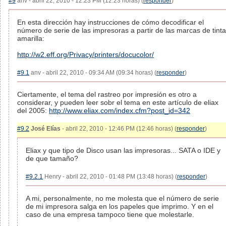
#9
anv - abril 22, 2010 - 12:23 PM (12:23 horas) (
responder
)
En esta dirección hay instrucciones de cómo decodificar el
número de serie de las impresoras a partir de las marcas de tinta
amarilla:
http://w2.eff.org/Privacy/printers/docucolor/
#9.1
anv - abril 22, 2010 - 09:34 AM (09:34 horas) (
responder
)
Ciertamente, el tema del rastreo por impresión es otro a
considerar, y pueden leer sobr el tema en este artículo de eliax
del 2005:
http://www.eliax.com/index.cfm?post_id=342
#9.2
José Elías
- abril 22, 2010 - 12:46 PM (12:46 horas) (
responder
)
Eliax y que tipo de Disco usan las impresoras... SATA o IDE y
de que tamaño?
#9.2.1
Henry - abril 22, 2010 - 01:48 PM (13:48 horas) (
responder
)
A mi, personalmente, no me molesta que el número de serie
de mi impresora salga en los papeles que imprimo. Y en el
caso de una empresa tampoco tiene que molestarle.