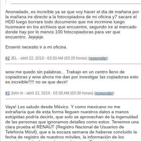
Anonadado, es increíble ya se que voy hacer el dia de mañana por
la mañana ire directo a la fotocopiadora de mi oficina y7 sacare el
HDD luego borrare todo documento que me incrimine luego
husmeare en los archivos que encuentre, segundo ire al mercado
donde hay por lo menos 100 fotocopiadoras para ver que
encuentro. Jejejeje.
Enserió necesito ir a mi oficina.
#2
JEL - abril 22, 2010 - 03:20 AM (03:20 horas) (
responder
)
wow me quedo sin palabras... Trabajo en un centro lleno de
copiadoras y wow ahora me dan por investigar las copiadoras esto
es increible!!!!! no se que decir!
#3
John in - abril 22, 2010 - 03:30 AM (03:30 horas) (
responder
)
Vaya! Les saludo desde México. Y como mexicano no me
extrañaría que de esta forma lleguen nuestros datos a manos
estúpidas podría decirlo, que solo se aprovechan de la ingenuidad
de las personas que ignoramos detalles como estos. Tenemos una
clara prueba el RENAUT (Registro Nacional de Usuarios de
Telefonía Móvil), que a la escaza semana de haberse concluido la
fecha de registro de nuestros móviles, la información de los