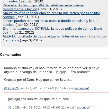
3 minutos
( sept 28, 2010)
Para el 2012 los chips SIM de celulares se activarían
remotamente. Opinión
( nov 19, 2010)
Nuevo troyano roba tarjetas de crédito que dictes por tu celular
Android
( ene 21, 2011)
Lasers pueden detectar en tu cabello donde estuviste y lo que
comiste
( abr 30, 2011)
El primer avance de SKYFALL, la nueva película de James Bond
007
( may 21, 2012)
ALERTA: El cifrado de datos actual en Internet no servirá dentro de
4 a 5 años
( ago 9, 2013)
Comentarios
Mañana mismo voy al basurero de mi ciudad para ver si hayo
alguna que venga de un banco... jejejeje... Era broma!!!
Gracias por el Dato, Hay que correr la voz...
#1
Oziel G.
- abril 22, 2010 - 03:19 AM (03:19 horas) (
responder
)
jajajajaj esa son de las que iré a buscar...
#1.1
JEL - abril 22, 2010 - 03:21 AM (03:21 horas) (
responder
)