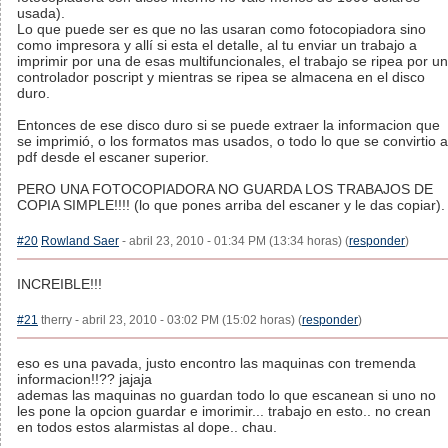
usada).
Lo que puede ser es que no las usaran como fotocopiadora sino
como impresora y allí si esta el detalle, al tu enviar un trabajo a
imprimir por una de esas multifuncionales, el trabajo se ripea por un
controlador poscript y mientras se ripea se almacena en el disco
duro.
Entonces de ese disco duro si se puede extraer la informacion que
se imprimió, o los formatos mas usados, o todo lo que se convirtio a
pdf desde el escaner superior.
PERO UNA FOTOCOPIADORA NO GUARDA LOS TRABAJOS DE
COPIA SIMPLE!!!! (lo que pones arriba del escaner y le das copiar).
#20
Rowland Saer
- abril 23, 2010 - 01:34 PM (13:34 horas) (
responder
)
INCREIBLE!!!
#21
therry - abril 23, 2010 - 03:02 PM (15:02 horas) (
responder
)
eso es una pavada, justo encontro las maquinas con tremenda
informacion!!?? jajaja
ademas las maquinas no guardan todo lo que escanean si uno no
les pone la opcion guardar e imorimir... trabajo en esto.. no crean
en todos estos alarmistas al dope.. chau.