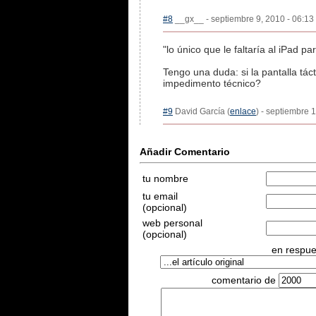
#8
__gx__ - septiembre 9, 2010 - 06:13 
"lo único que le faltaría al iPad p
Tengo una duda: si la pantalla táct
impedimento técnico?
#9
David García (
enlace
) - septiembre 
Añadir Comentario
tu nombre
tu email
(opcional)
web personal
(opcional)
en respues
comentario de