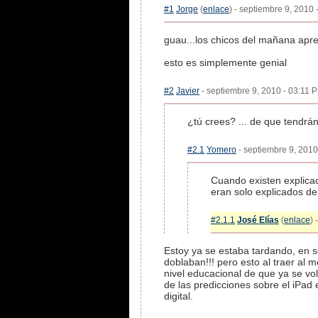
#1
Jorge
(
enlace
) - septiembre 9, 2010 
guau...los chicos del mañana apr
esto es simplemente genial
#2
Javier
- septiembre 9, 2010 - 03:11 P
¿tú crees? ... de que tendrá
#2.1
Yomero
- septiembre 9, 2010
Cuando existen explica
eran solo explicados de
#2.1.1
José Elías
(
enlace
) 
Estoy ya se estaba tardando, en s
doblaban!!! pero esto al traer al 
nivel educacional de que ya se volv
de las predicciones sobre el iPad
digital.