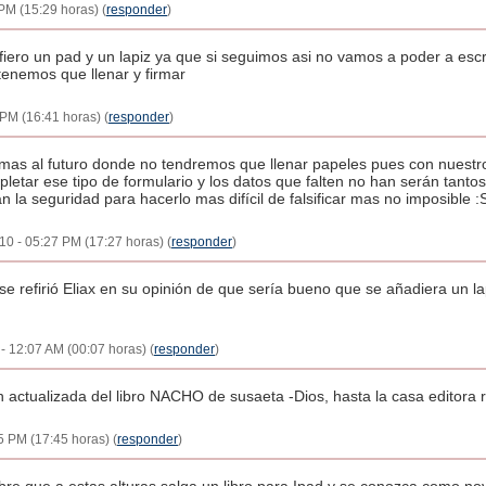
PM (15:29 horas) (
responder
)
iero un pad y un lapiz ya que si seguimos asi no vamos a poder a escri
tenemos que llenar y firmar
 PM (16:41 horas) (
responder
)
s al futuro donde no tendremos que llenar papeles pues con nuestro A
etar ese tipo de formulario y los datos que falten no han serán tantos,
la seguridad para hacerlo mas difícil de falsificar mas no imposible :
0 - 05:27 PM (17:27 horas) (
responder
)
e refirió Eliax en su opinión de que sería bueno que se añadiera un lap
 12:07 AM (00:07 horas) (
responder
)
on actualizada del libro NACHO de susaeta -Dios, hasta la casa editora 
5 PM (17:45 horas) (
responder
)