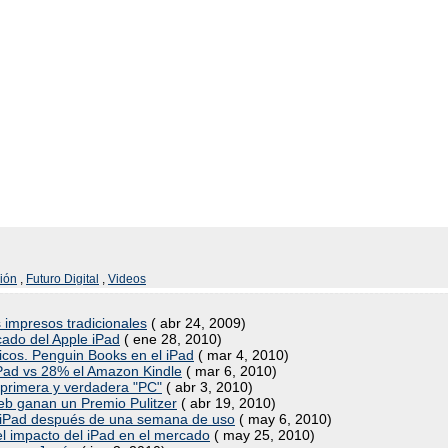
ión
,
Futuro Digital
,
Videos
s impresos tradicionales
( abr 24, 2009)
icado del Apple iPad
( ene 28, 2010)
nicos. Penguin Books en el iPad
( mar 4, 2010)
Pad vs 28% el Amazon Kindle
( mar 6, 2010)
a primera y verdadera "PC"
( abr 3, 2010)
eb ganan un Premio Pulitzer
( abr 19, 2010)
e iPad después de una semana de uso
( may 6, 2010)
el impacto del iPad en el mercado
( may 25, 2010)