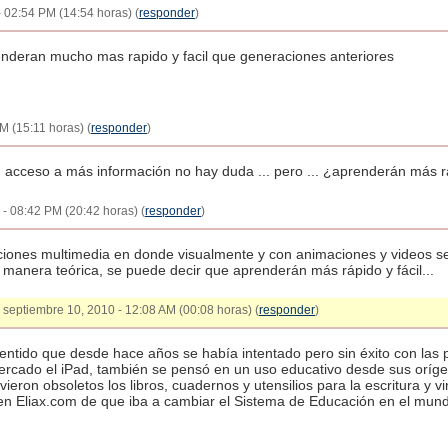
- 02:54 PM (14:54 horas) (
responder
)
enderan mucho mas rapido y facil que generaciones anteriores
M (15:11 horas) (
responder
)
n acceso a más información no hay duda ... pero ... ¿aprenderán más rá
 - 08:42 PM (20:42 horas) (
responder
)
ciones multimedia en donde visualmente y con animaciones y videos s
 manera teórica, se puede decir que aprenderán más rápido y fácil...
- septiembre 10, 2010 - 12:08 AM (00:08 horas) (
responder
)
entido que desde hace años se había intentado pero sin éxito con las p
mercado el iPad, también se pensó en un uso educativo desde sus orígene
ieron obsoletos los libros, cuadernos y utensilios para la escritura y vi
 en Eliax.com de que iba a cambiar el Sistema de Educación en el mundo