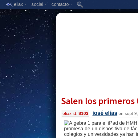
eliax
social
contacto
Salen los primeros 
josé elías
eliax id:
8103
en sept 9,
promesa de un dispositivo de fáci
colegios y universidades ya han 