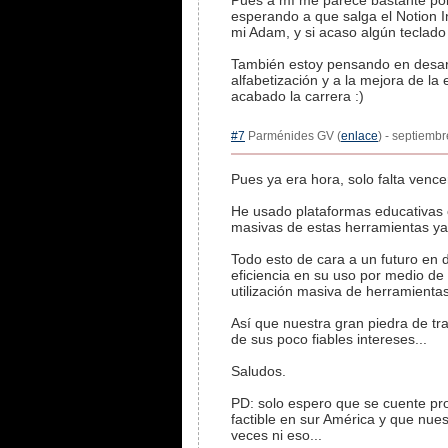
Pues a mí me parece bastante pob
esperando a que salga el Notion I
mi Adam, y si acaso algún teclado
También estoy pensando en desarr
alfabetización y a la mejora de l
acabado la carrera :)
#7
Parménides GV (
enlace
) - septiemb
Pues ya era hora, solo falta vence
He usado plataformas educativas c
masivas de estas herramientas ya 
Todo esto de cara a un futuro en 
eficiencia en su uso por medio de 
utilización masiva de herramientas
Así que nuestra gran piedra de tr
de sus poco fiables intereses...
Saludos.
PD: solo espero que se cuente pro
factible en sur América y que nues
veces ni eso...