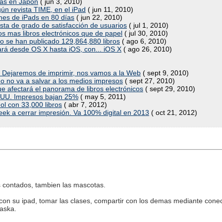
gías en Japón
( jun 3, 2010)
gún revista TIME, en el iPad
( jun 11, 2010)
nes de iPads en 80 días
( jun 22, 2010)
sta de grado de satisfacción de usuarios
( jul 1, 2010)
 mas libros electrónicos que de papel
( jul 30, 2010)
o se han publicado 129,864,880 libros
( ago 6, 2010)
nará desde OS X hasta iOS, con... iOS X
( ago 26, 2010)
: Dejaremos de imprimir, nos vamos a la Web
( sept 9, 2010)
o no va a salvar a los medios impresos
( sept 27, 2010)
ue afectará el panorama de libros electrónicos
( sept 29, 2010)
UU. Impresos bajan 25%
( may 5, 2011)
l con 33,000 libros
( abr 7, 2012)
ek a cerrar impresión. Va 100% digital en 2013
( oct 21, 2012)
as contados, tambien las mascotas.
 con su ipad, tomar las clases, compartir con los demas mediante conec
laska.