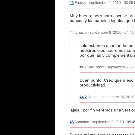
#3
Freddy - septiembre 9, 2010 - 03:29 
Muy bueno, pero para escribir pref
bancos y los papeles legales que 
#4
Ignacio - septiembre 9, 2010 - 04:41
solo estamos acercándonos ma
nuestros ojos podremos compl
por que las 3 complementaran 
#4.1
BadRobot - septiembre 9, 201
Buen punto. Creo que a eso s
productividad.
#4.2
Nomo - septiembre 10, 2010 -
jajajaj, por fin veremos una versi
#5
Anonimo - septiembre 9, 2010 - 05:4