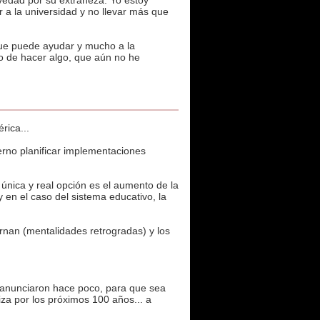
vedad por su extrañeza. Yo estoy
 a la universidad y no llevar más que
que puede ayudar y mucho a la
po de hacer algo, que aún no he
rica...
erno planificar implementaciones
 única y real opción es el aumento de la
y en el caso del sistema educativo, la
rnan (mentalidades retrogradas) y los
e anunciaron hace poco, para que sea
iza por los próximos 100 años... a