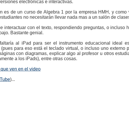
ersiones electrónicas e interactivas.
ón es de un curso de Algebra 1 por la empresa HMH, y como v
estudiantes no necesitarán llevar nada mas a un salón de clases
e interactuar con el texto, respondiendo preguntas, o incluso
bajo. Bastante genial.
faltaría al iPad para ser el instrumento educacional ideal e
r (pues para eso está el teclado virtual, o incluso uno externo
ginas con diagramas, explicar algo al profesor u otros estudi
mente a los iPads), entre otras cosas.
 que ven en el video
uTube
)...