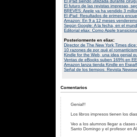
El iPad siendo utilizada durante ciru
El futuro de las revistas impresas, se
BREVES: Apple ya ha vendido 3 millo
El iPad: Resultados de primera encue
Amazon: En 9 a 12 meses venderemos
Según Google: A la fecha, en el mund
Editorial eliax: Como Apple transicio
Posteriormente en eliax:
Director de The New York Times dice
10 razones de por qué el romanticism
Kindle for the Web, una idea genial q
Ventas de eBooks suben 169% en EE
Amazon lanza tienda Kindle en Españo
Señal de los tiempos: Revista Newswe
Comentarios
Genial!!
Los libros impresos tienen los di
Veo a los alumnos llegar a clases
Santo Domingo y el profesor en A