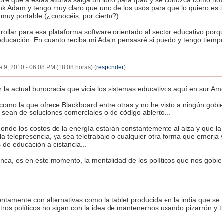
re que a estas alturas salga un libro para Ipad y se conozca como no
nk Adam y tengo muy claro que uno de los usos para que lo quiero es ir
 muy portable (¿conocéis, por cierto?).
ollar para esa plataforma software orientado al sector educativo por
a educación. En cuanto reciba mi Adam pensasré si puedo y tengo tiem
re 9, 2010 - 06:08 PM (18:08 horas) (
responder
)
r la actual burocracia que vicia los sistemas educativos aquí en sur Amé
omo la que ofrece Blackboard entre otras y no he visto a ningún gobi
sean de soluciones comerciales o de código abierto...
donde los costos de la energía estarán constantemente al alza y que la
la telepresencia, ya sea teletrabajo o cualquier otra forma que emerja 
 de educación a distancia...
anca, es en este momento, la mentalidad de los políticos que nos gobie
ntamente con alternativas como la tablet producida en la india que s
tros políticos no sigan con la idea de mantenernos usando pizarrón y t