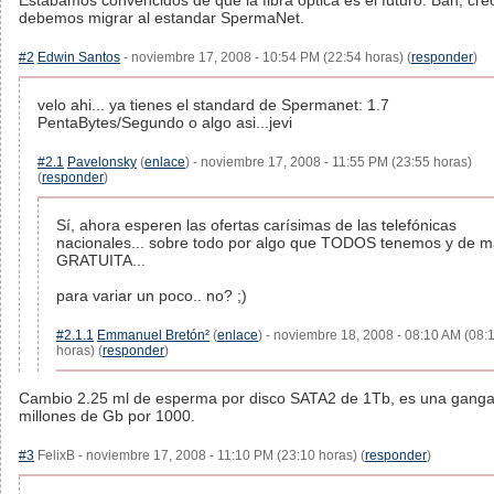
Estabamos convencidos de que la fibra optica es el futuro. Bah, cre
debemos migrar al estandar SpermaNet.
#2
Edwin Santos
- noviembre 17, 2008 - 10:54 PM (22:54 horas) (
responder
)
velo ahi... ya tienes el standard de Spermanet: 1.7
PentaBytes/Segundo o algo asi...jevi
#2.1
Pavelonsky
(
enlace
) - noviembre 17, 2008 - 11:55 PM (23:55 horas)
(
responder
)
Sí, ahora esperen las ofertas carísimas de las telefónicas
nacionales... sobre todo por algo que TODOS tenemos y de 
GRATUITA...
para variar un poco.. no? ;)
#2.1.1
Emmanuel Bretón²
(
enlace
) - noviembre 18, 2008 - 08:10 AM (08:
horas) (
responder
)
Cambio 2.25 ml de esperma por disco SATA2 de 1Tb, es una ganga
millones de Gb por 1000.
#3
FelixB - noviembre 17, 2008 - 11:10 PM (23:10 horas) (
responder
)