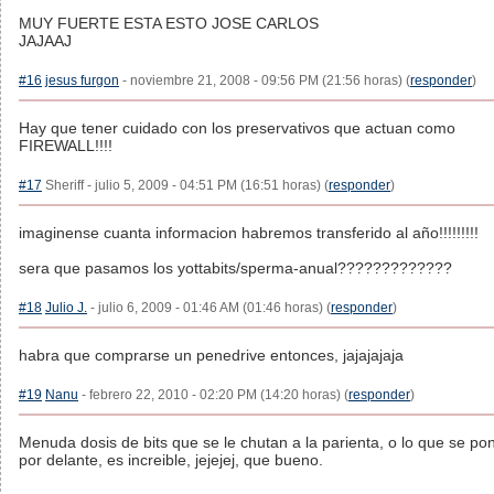
MUY FUERTE ESTA ESTO JOSE CARLOS
JAJAAJ
#16
jesus furgon
- noviembre 21, 2008 - 09:56 PM (21:56 horas) (
responder
)
Hay que tener cuidado con los preservativos que actuan como
FIREWALL!!!!
#17
Sheriff - julio 5, 2009 - 04:51 PM (16:51 horas) (
responder
)
imaginense cuanta informacion habremos transferido al año!!!!!!!!!
sera que pasamos los yottabits/sperma-anual?????????????
#18
Julio J.
- julio 6, 2009 - 01:46 AM (01:46 horas) (
responder
)
habra que comprarse un penedrive entonces, jajajajaja
#19
Nanu
- febrero 22, 2010 - 02:20 PM (14:20 horas) (
responder
)
Menuda dosis de bits que se le chutan a la parienta, o lo que se po
por delante, es increible, jejejej, que bueno.