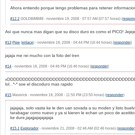
Ahora entiendo porque tengo problemas para retener informacion
#12.2
GOLDBIMBIM - noviembre 19, 2008 - 07:57 AM (07:57 horas) (
respon
Así que nunca mas digan que su disco duro es como el PICO! Jeje
#13
Pipe
(
enlace
) - noviembre 18, 2008 - 04:44 PM (16:44 horas) (
responder
)
jajaja me rei mucho con la foto del tren
#14
- noviembre 18, 2008 - 04:46 PM (16:46 horas) (
responder
)
xDDDDDDDDDDDDDDDDDDDDDDDDDDDDDDDDDDDDDDDDDD
lol...*-* soe el discoduro mas rapido
#15
Maverick - noviembre 18, 2008 - 11:50 PM (23:50 horas) (
responder
)
jajajaja, solo vasta ke le den uan sovada a su moden y listo buel
tarabagar como nuevo y ya si kieren le echan un poco de aceitito
ke dure,jajajjajajajajaja
#15.1
Explorador
- noviembre 21, 2008 - 02:46 AM (02:46 horas) (
responder