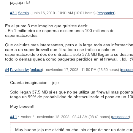
jajajaja rlz!
#3.1
Sergio
- junio 16, 2010 - 10:01 AM (10:01 horas) (
responder
)
En el punto 3 me imagino que quisiste decir:
- En 1 milímetro de esperma existen unos 100 millones de
espermatozoides.
Que calculos mas interesantes, pero a la larga toda esa información
caer a un super firewall que filtra todo ese tráfico a solo un
espermatozoide o dos de entrada... solo 37.5MB llegan a su destino
todo lo demas queda como paquetes perdidos en el firewall... lol..
#4
Pavelonsky
(
enlace
) - noviembre 17, 2008 - 11:50 PM (23:50 horas) (
respon
Cuanta imaginacion... jeje.
Solo llegan 37.5 MB si es que no se utiliza un firewall mas poten
tenga un 99% de probabilidad de obstaculizarle el paso en un 10
Muy bieeen!!!
#4.1
*-Amber-* - noviembre 18, 2008 - 08:41 AM (08:41 horas) (
responder
)
Muy bueno jaja me divirtió mucho, sin dejar de ser un dato cur