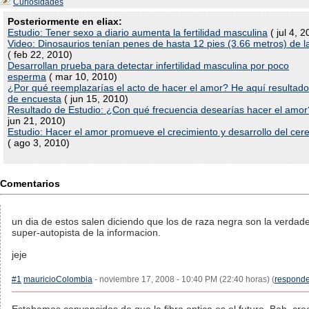
Curiosidades
Posteriormente en eliax:
Estudio: Tener sexo a diario aumenta la fertilidad masculina
( jul 4, 2
Video: Dinosaurios tenían penes de hasta 12 pies (3.66 metros) de l
( feb 22, 2010)
Desarrollan prueba para detectar infertilidad masculina por poco
esperma
( mar 10, 2010)
¿Por qué reemplazarías el acto de hacer el amor? He aquí resultad
de encuesta
( jun 15, 2010)
Resultado de Estudio: ¿Con qué frecuencia desearías hacer el amor
jun 21, 2010)
Estudio: Hacer el amor promueve el crecimiento y desarrollo del cer
( ago 3, 2010)
Comentarios
un dia de estos salen diciendo que los de raza negra son la verdad
super-autopista de la informacion.
jeje
#1
mauricioColombia
- noviembre 17, 2008 - 10:40 PM (22:40 horas) (
responde