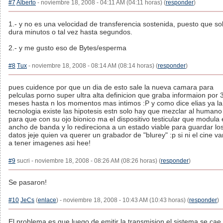
#7
Alberto
- noviembre 18, 2008 - 04:11 AM (04:11 horas) (
responder
)
1.- y no es una velocidad de transferencia sostenida, puesto que so
dura minutos o tal vez hasta segundos.
2.- y me gusto eso de Bytes/esperma
#8
Tux
- noviembre 18, 2008 - 08:14 AM (08:14 horas) (
responder
)
pues cuidence por que un dia de esto sale la nueva camara para
pelculas porno super ultra alta definicion que graba informaion por 
meses hasta n los momentos mas intimos :P y como dice elias ya la
tecnologia existe las hipotesis estn solo hay que mezclar al humano
para que con su ojo bionico ma el dispositivo testicular que modula 
ancho de banda y lo redireciona a un estado viable para guardar lo
datos jeje quien va querer un grabador de "blurey" :p si ni el cine 
a tener imagenes asi hee!
#9
sucri - noviembre 18, 2008 - 08:26 AM (08:26 horas) (
responder
)
Se pasaron!
#10
JeCs
(
enlace
) - noviembre 18, 2008 - 10:43 AM (10:43 horas) (
responder
)
El problema es que luego de emitir la transmision el sistema se cae