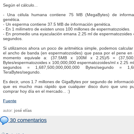
Según el cálculo...
- Una célula humana contiene 75 MB (MegaBytes) de informa
genética.
- Un esperma contiene 37.5 MB de información genética.
- En 1 milímetro de existen unos 100 millones de espermatozoides.
- En promedio una eyaculación emana 2.25 ml de espermatozoides 
segundos.
Si utilizamos ahora un poco de aritmética simple, podemos calcular
el ancho de banda (en espermatozoides) que pasa por el pene en 
momento equivale a: (37.5MB x 100M x 2.25)/5 = (37,500
Bytes/espermatozoides x 100,000,000 espermatozoides/ml x 2.25 ml)
segundos = 1,687,500,000,000,000 Bytes/segundo = 1,6
TeraBytes/segundo.
Es decir, unos 1.7 millones de GigaBytes por segundo de información
que es mucho mas rápido que cualquier disco duro que uno p
comprar hoy día en el mercado... :)
Fuente
autor:
josé elías
30 comentarios