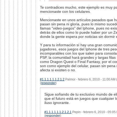
Te contradices mucho, este ejemplo es muy pa
mencionaste con los celulares.
Mencionaste en unos artículos pasados que h
pasan sin pena ni gloria, pues lo mismo suced
llamas "video-juegos" del Iphone, pues no ex
detrás de ellos como lo puede haber por un Ze
donde la gente espera por noticias sin dormir
Y para tu información sí hay una gran comuni
jugadores, esos juegos del Iphone de tres pe
incomparables con los que salen para consola
PSP, la comunidad hará grandes y largas filas
como Dragon Quest o Final Fantasy, por el con
son como ejemplo del celular, pasan sin pena n
afecta si existen o no.
#1.1.1.1.1.1.2.1.2
Palmor - febrero 6, 2010 - 11:00 AM 
(
responder
)
Sigue soñando de tu exclusivo mundo de el
que el futuro está en juegos que cualquier 
iluso ignorante.
#1.1.1.1.1.1.2.1.2.1
Pepin - febrero 6, 2010 - 05:05
(
responder
)