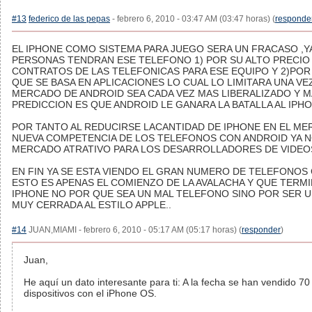
#13
federico de las pepas
- febrero 6, 2010 - 03:47 AM (03:47 horas) (
responde
EL IPHONE COMO SISTEMA PARA JUEGO SERA UN FRACASO ,
PERSONAS TENDRAN ESE TELEFONO 1) POR SU ALTO PRECIO 
CONTRATOS DE LAS TELEFONICAS PARA ESE EQUIPO Y 2)POR
QUE SE BASA EN APLICACIONES LO CUAL LO LIMITARA UNA VE
MERCADO DE ANDROID SEA CADA VEZ MAS LIBERALIZADO Y MA
PREDICCION ES QUE ANDROID LE GANARA LA BATALLA AL IPHO
POR TANTO AL REDUCIRSE LACANTIDAD DE IPHONE EN EL ME
NUEVA COMPETENCIA DE LOS TELEFONOS CON ANDROID YA N
MERCADO ATRATIVO PARA LOS DESARROLLADORES DE VIDEOS
EN FIN YA SE ESTA VIENDO EL GRAN NUMERO DE TELEFONOS
ESTO ES APENAS EL COMIENZO DE LA AVALACHA Y QUE TERM
IPHONE NO POR QUE SEA UN MAL TELEFONO SINO POR SER 
MUY CERRADA AL ESTILO APPLE..
#14
JUAN,MIAMI - febrero 6, 2010 - 05:17 AM (05:17 horas) (
responder
)
Juan,
He aquí un dato interesante para ti: A la fecha se han vendido 70
dispositivos con el iPhone OS.