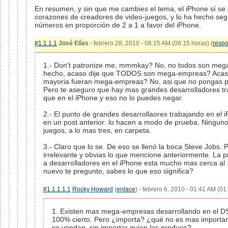
En resumen, y sin que me cambies el tema, el iPhone sí se
corazones de creadores de video-juegos, y lo ha hecho seg
números en proporción de 2 a 1 a favor del iPhone.
#1.1.1.1
José Elías
- febrero 28, 2010 - 08:15 AM (08:15 horas) (
resp
1.- Don't patronize me, mmmkay? No, no todos son me
hecho, acaso dije que TODOS son mega-empreas? Acaso 
mayoria fueran mega-empreas? No, asi que no pongas p
Pero te aseguro que hay mas grandes desarrolladores tr
que en el iPhone y eso no lo puedes negar.
2.- El punto de grandes desarrollaores trabajando en el 
en un post anterior: lo hacen a modo de prueba. Ningun
juegos, a lo mas tres, en carpeta.
3.- Claro que lo se. De eso se llenó la boca Steve Jobs.
irrelevante y obvias lo que mencione anteriormente. La 
a desarrolladores en el iPhone esta mucho mas cerca al 
nuevo te pregunto, sabes lo que eso significa?
#1.1.1.1.1
Rocky Howard
(
enlace
) - febrero 6, 2010 - 01:41 AM (01
1. Existen mas mega-empresas desarrollando en el DS
100% cierto. Pero ¿importa? ¿qué no es mas importa
se vendan, sin importar quien los produce?