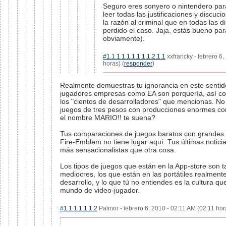
Seguro eres sonyero o nintendero par
leer todas las justificaciones y discuc
la razón al criminal que en todas las 
perdido el caso. Jaja, estás bueno pa
obviamente).
#1.1.1.1.1.1.1.1.1.2.1.1
xxfrancky - febrero 6
horas) (
responder
)
Realmente demuestras tu ignorancia en este sentido
jugadores empresas como EA son porquería, así c
los "cientos de desarrolladores" que mencionas. N
juegos de tres pesos con producciones enormes co
el nombre MARIO!! te suena?
Tus comparaciones de juegos baratos con grande
Fire-Emblem no tiene lugar aquí. Tus últimas notic
más sensacionalistas que otra cosa.
Los tipos de juegos que están en la App-store son t
mediocres, los que están en las portátiles realment
desarrollo, y lo que tú no entiendes es la cultura q
mundo de video-jugador.
#1.1.1.1.1.1.2
Palmor - febrero 6, 2010 - 02:11 AM (02:11 hor