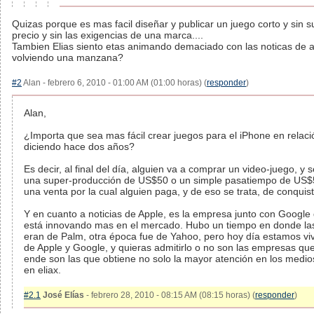
Quizas porque es mas facil diseñar y publicar un juego corto y sin s
precio y sin las exigencias de una marca....
Tambien Elias siento etas animando demaciado con las noticas de a
volviendo una manzana?
#2
Alan - febrero 6, 2010 - 01:00 AM (01:00 horas) (
responder
)
Alan,
¿Importa que sea mas fácil crear juegos para el iPhone en relac
diciendo hace dos años?
Es decir, al final del día, alguien va a comprar un video-juego, y
una super-producción de US$50 o un simple pasatiempo de US$5,
una venta por la cual alguien paga, y de eso se trata, de conqui
Y en cuanto a noticias de Apple, es la empresa junto con Google
está innovando mas en el mercado. Hubo un tiempo en donde las 
eran de Palm, otra época fue de Yahoo, pero hoy día estamos vi
de Apple y Google, y quieras admitirlo o no son las empresas qu
ende son las que obtiene no solo la mayor atención en los medio
en eliax.
#2.1
José Elías
- febrero 28, 2010 - 08:15 AM (08:15 horas) (
responder
)