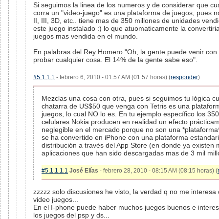
Si seguimos la linea de los numeros y de considerar que cu
corra un "video-juego" es una plataforma de juegos, pues no
II, III, 3D, etc.. tiene mas de 350 millones de unidades ven
este juego instalado :) lo que atuomaticamente la convertiri
juegos mas vendida en el mundo.
En palabras del Rey Homero "Oh, la gente puede venir con 
probar cualquier cosa. El 14% de la gente sabe eso".
#5.1.1.1
- febrero 6, 2010 - 01:57 AM (01:57 horas) (
responder
)
Mezclas una cosa con otra, pues si seguimos tu lógica cu
chatarra de US$50 que venga con Tetris es una platafor
juegos, lo cual NO lo es. En tu ejemplo específico los 35
celulares Nokia producen en realidad un efecto práctica
neglegible en el mercado porque no son una *plataforma*
se ha convertido en iPhone con una plataforma estandar
distribución a través del App Store (en donde ya existen
aplicaciones que han sido descargadas mas de 3 mil mill
#5.1.1.1.1
José Elías
- febrero 28, 2010 - 08:15 AM (08:15 horas) (
zzzzz solo discusiones he visto, la verdad q no me interes
video juegos...
En el I-phone puede haber muchos juegos buenos e interesa
los juegos del psp y ds...