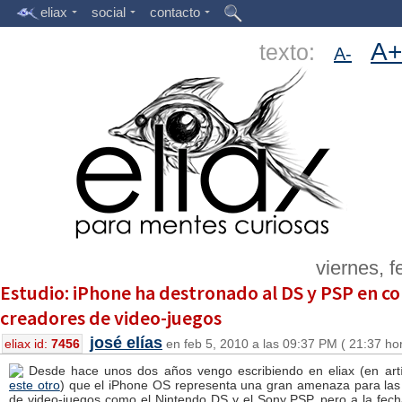
eliax
social
contacto
A+
texto:
A-
viernes, f
Estudio: iPhone ha destronado al DS y PSP en c
creadores de video-juegos
josé elías
eliax id:
7456
en feb 5, 2010 a las 09:37 PM ( 21:37 ho
Desde hace unos dos años vengo escribiendo en eliax (en art
este otro
) que el iPhone OS representa una gran amenaza para las 
de video-juegos como el Nintendo DS y el Sony PSP, pero a la fech