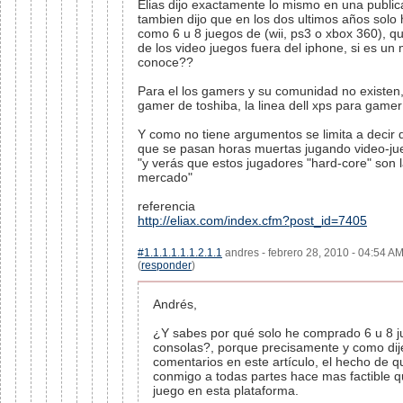
Elias dijo exactamente lo mismo en una publica
tambien dijo que en los dos ultimos años sol
como 6 u 8 juegos de (wii, ps3 o xbox 360), q
de los video juegos fuera del iphone, si es u
conoce??
Para el los gamers y su comunidad no existen, 
gamer de toshiba, la linea dell xps para game
Y como no tiene argumentos se limita a decir 
que se pasan horas muertas jugando video-ju
"y verás que estos jugadores "hard-core" son l
mercado"
referencia
http://eliax.com/index.cfm?post_id=7405
#1.1.1.1.1.1.2.1.1
andres - febrero 28, 2010 - 04:54 AM
(
responder
)
Andrés,
¿Y sabes por qué solo he comprado 6 u 8 j
consolas?, porque precisamente y como dij
comentarios en este artículo, el hecho de q
conmigo a todas partes hace mas factible 
juego en esta plataforma.