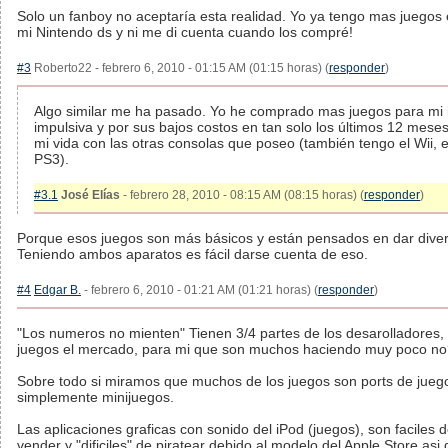
Solo un fanboy no aceptaría esta realidad. Yo ya tengo mas juegos
mi Nintendo ds y ni me di cuenta cuando los compré!
#3
Roberto22 - febrero 6, 2010 - 01:15 AM (01:15 horas) (
responder
)
Algo similar me ha pasado. Yo he comprado mas juegos para mi
impulsiva y por sus bajos costos en tan solo los últimos 12 mese
mi vida con las otras consolas que poseo (también tengo el Wii, e
PS3).
#3.1
José Elías
- febrero 28, 2010 - 08:15 AM (08:15 horas) (
responder
)
Porque esos juegos son más básicos y están pensados en dar diver
Teniendo ambos aparatos es fácil darse cuenta de eso.
#4
Edgar B.
- febrero 6, 2010 - 01:21 AM (01:21 horas) (
responder
)
"Los numeros no mienten" Tienen 3/4 partes de los desarolladores,
juegos el mercado, para mi que son muchos haciendo muy poco n
Sobre todo si miramos que muchos de los juegos son ports de juego
simplemente minijuegos.
Las aplicaciones graficas con sonido del iPod (juegos), son faciles d
vender y "dificiles" de piratear debido al modelo del Apple Store as