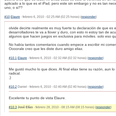
aplicado a lo que es el iPad, pero este sin embargo y no es tan nece
uno, o si??
#10
Elaure
- febrero 6, 2010 - 02:25 AM (02:25 horas) (
responder
)
olvide decirte realmente es muy fuerte tu declaración de que es el
desarrolladores te va a llover y duro, con esto ni estoy tan de a
algunos que hacen juegos en exclusiva para móviles. solo eso qu
No había tantos comentarios cuando empece a escribir mi coment
Oooorale creo que les diste duro amigo eliax.
#10.1
Elaure
- febrero 6, 2010 - 02:32 AM (02:32 horas) (
responder
)
Me gustó mucho lo que dices. Al final eliax tiene su razón, aun lo
radical.
;)
#10.2
Daniel - febrero 6, 2010 - 02:40 AM (02:40 horas) (
responder
)
Excelente tu punto de vista Elaure.
#10.3
José Elías
- febrero 28, 2010 - 08:15 AM (08:15 horas) (
responder
)