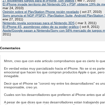
27 excelentes juegos para el iPhone, con videos
( feb 7, 2010)
El iPhone invade territorio del Nintendo DS y PSP, obtiene 19% de
mar 24, 2010)
Opinión sobre el PlayStation Phone recién revelado
( oct 27, 2010)
Sony anuncia el NGP (PSP2), PlayStation Suite, Android PlayStation 
ene 27, 2011)
Nintendo revela sorpresas para el Nintendo 3DS
( mar 3, 2011)
El iPhone 4S, asombroso video de su poder gráfico
( oct 8, 2011)
Apple/Google pasan a Nintendo/Sony con 58% mercado de juegos m
2011)
Comentarios
Mmm, creo que con este articulo comprobamos que es cierto lo que
En verdad estas muy parcializado hacia el iPhone. No se si es parte
emocional que hacen los que compran productos Apple o que, pero
innegable.
Decir que el iPhone se "coronó rey entre los desarrolladores" es un
irresponsable, creo yo.
Cuales son los desarrolladores que prefieren al iPhone antes que a
A pesar de que dices que mas desarrolladores estan trabajando par