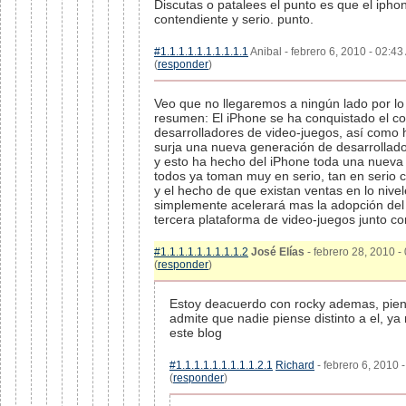
Discutas o patalees el punto es que el ipho
contendiente y serio. punto.
#1.1.1.1.1.1.1.1.1.1
Anibal - febrero 6, 2010 - 02:4
(
responder
)
Veo que no llegaremos a ningún lado por lo
resumen: El iPhone se ha conquistado el co
desarrolladores de video-juegos, así como 
surja una nueva generación de desarrollado
y esto ha hecho del iPhone toda una nueva 
todos ya toman muy en serio, tan en serio 
y el hecho de que existan ventas en lo nive
simplemente acelerará mas la adopción del
tercera plataforma de video-juegos junto c
#1.1.1.1.1.1.1.1.1.2
José Elías
- febrero 28, 2010 -
(
responder
)
Estoy deacuerdo con rocky ademas, pien
admite que nadie piense distinto a el, y
este blog
#1.1.1.1.1.1.1.1.1.2.1
Richard
- febrero 6, 2010 
(
responder
)