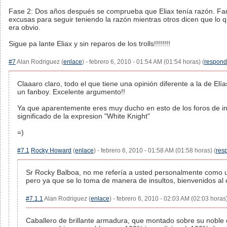
Fase 2: Dos años después se comprueba que Eliax tenía razón. F
excusas para seguir teniendo la razón mientras otros dicen que lo q
era obvio.
Sigue pa lante Eliax y sin reparos de los trolls!!!!!!!!
#7
Alan Rodriguez (
enlace
) - febrero 6, 2010 - 01:54 AM (01:54 horas) (
respond
Claaaro claro, todo el que tiene una opinión diferente a la de Elía
un fanboy. Excelente argumento!!
Ya que aparentemente eres muy ducho en esto de los foros de int
significado de la expresion "White Knight"
=)
#7.1
Rocky Howard
(
enlace
) - febrero 6, 2010 - 01:58 AM (01:58 horas) (
res
Sr Rocky Balboa, no me refería a usted personalmente como un
pero ya que se lo toma de manera de insultos, bienvenidos al 
#7.1.1
Alan Rodriguez (
enlace
) - febrero 6, 2010 - 02:03 AM (02:03 horas)
Caballero de brillante armadura, que montado sobre su noble 