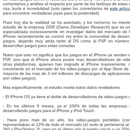
comentarios y análisis al respecto por parte de los fanboys de estas
risa, burla e incredulidad (solo ojeen los comentarios de
este artícu
para encontrar verdaderas joyas para la posteridad).
Pues hoy día la realidad se ha asentado, y los números no miente
estudio de la empresa GDR (
Game Developer Research
) que es u
especializada exclusivamente en investigar datos del mercado de l
iPhone recientemente se coronó rey entre la comunidad de desarro
juegos, dejando muy atrás tanto al DS como al PSP en númer
desarrollan juegos para estas consolas.
Noten que esto no significa que los juegos en el iPhone ya venden
PSP, sino que el iPhone ahora posee mas desarrolladores de vid
otras plataformas, quienes han migrado al iPhone masivamente,
crecimiento en el mercado de los video-juegos por el App Store de
mayoría de las mas de 3 mil millones de descargas de aplicacione
son video-juegos).
Mas específicamente, el estudio revela estos datos reveladores:
- El iPhone OS ya tiene el doble de desarrolladores de video-juegos 
- En los últimos 9 meses, ya el 100% de todas las empresas 
desarrollando juegos para el iPhone y iPod Touch.
- Hace poco mas de un año, los video-juegos portátiles (c
representaban el 12% de todo el mercado (el resto le pertenecía al
360 y PlayStation 3), pero en el último año la tajada creció a un 25%