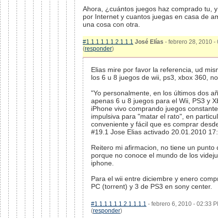
Ahora, ¿cuántos juegos haz comprado tu, y
por Internet y cuantos juegas en casa de 
una cosa con otra.
#1.1.1.1.1.1.2.1.1.1
José Elías
- febrero 28, 2010 -
(
responder
)
Elias mire por favor la referencia, ud mi
los 6 u 8 juegos de wii, ps3, xbox 360, no 
"Yo personalmente, en los últimos dos 
apenas 6 u 8 juegos para el Wii, PS3 y X
iPhone vivo comprando juegos constan
impulsiva para "matar el rato", en particu
conveniente y fácil que es comprar desde
#19.1 Jose Elias activado 20.01.2010 17:
Reitero mi afirmacion, no tiene un punto d
porque no conoce el mundo de los videju
iphone.
Para el wii entre diciembre y enero compr
PC (torrent) y 3 de PS3 en sony center.
#1.1.1.1.1.1.2.1.1.1.1
- febrero 6, 2010 - 02:33 
(
responder
)