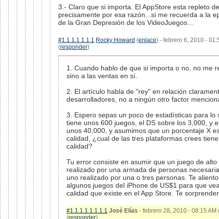
3.- Claro que si importa. El AppStore esta repleto 
precisamente por esa razón...si me recuerda a la e
de la Gran Depresión de los VideoJuegos...
#1.1.1.1.1.1.1
Rocky Howard
(
enlace
) - febrero 6, 2010 - 01
(
responder
)
1. Cuando hablo de que si importa o no, no me ref
sino a las ventas en sí.
2. El artículo habla de "rey" en relación clarame
desarrolladores, no a ningún otro factor menciona
3. Espero sepas un poco de estadísticas para lo s
tiene unos 600 juegos, el DS sobre los 3,000, y e
unos 40,000, y asumimos que un porcentaje X e
calidad, ¿cual de las tres plataformas crees tie
calidad?
Tu error consiste en asumir que un juego de alto
realizado por una armada de personas necesari
uno realizado por una o tres personas. Te alient
algunos juegos del iPhone de US$1 para que ve
calidad que existe en el App Store. Te sorprender
#1.1.1.1.1.1.1.1
José Elías
- febrero 28, 2010 - 08:15 AM 
(
responder
)