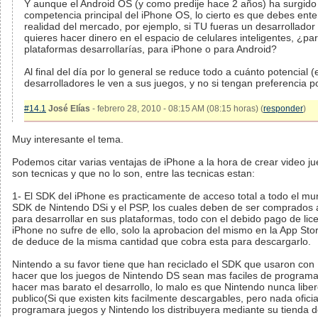
Y aunque el Android OS (y como predije hace 2 años) ha surgido
competencia principal del iPhone OS, lo cierto es que debes ent
realidad del mercado, por ejemplo, si TU fueras un desarrollador
quieres hacer dinero en el espacio de celulares inteligentes, ¿pa
plataformas desarrollarías, para iPhone o para Android?
Al final del día por lo general se reduce todo a cuánto potencial (
desarrolladores le ven a sus juegos, y no si tengan preferencia po
#14.1
José Elías
- febrero 28, 2010 - 08:15 AM (08:15 horas) (
responder
)
Muy interesante el tema.
Podemos citar varias ventajas de iPhone a la hora de crear video j
son tecnicas y que no lo son, entre las tecnicas estan:
1- El SDK del iPhone es practicamente de acceso total a todo el mun
SDK de Nintendo DSi y el PSP, los cuales deben de ser comprados 
para desarrollar en sus plataformas, todo con el debido pago de lic
iPhone no sufre de ello, solo la aprobacion del mismo en la App Sto
de deduce de la misma cantidad que cobra esta para descargarlo.
Nintendo a su favor tiene que han reciclado el SDK que usaron con
hacer que los juegos de Nintendo DS sean mas faciles de programa
hacer mas barato el desarrollo, lo malo es que Nintendo nunca libe
publico(Si que existen kits facilmente descargables, pero nada oficia
programara juegos y Nintendo los distribuyera mediante su tienda d