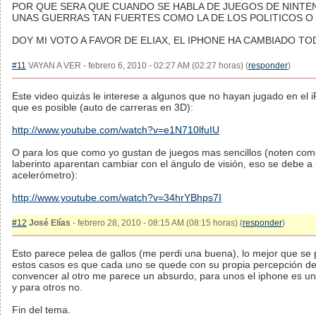
POR QUE SERA QUE CUANDO SE HABLA DE JUEGOS DE NINTE
UNAS GUERRAS TAN FUERTES COMO LA DE LOS POLITICOS O
DOY MI VOTO A FAVOR DE ELIAX, EL IPHONE HA CAMBIADO T
#11
VAYAN A VER - febrero 6, 2010 - 02:27 AM (02:27 horas) (
responder
)
Este video quizás le interese a algunos que no hayan jugado en el 
que es posible (auto de carreras en 3D):
http://www.youtube.com/watch?v=e1N710lfuIU
O para los que como yo gustan de juegos mas sencillos (noten com
laberinto aparentan cambiar con el ángulo de visión, eso se debe a 
acelerómetro):
http://www.youtube.com/watch?v=34hrYBhps7I
#12
José Elías
- febrero 28, 2010 - 08:15 AM (08:15 horas) (
responder
)
Esto parece pelea de gallos (me perdi una buena), lo mejor que se
estos casos es que cada uno se quede con su propia percepción del
convencer al otro me parece un absurdo, para unos el iphone es u
y para otros no.
Fin del tema.