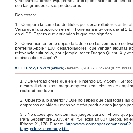
y *desarrolladores*. Equiparas a tres tipos haciendo un shooter 
con las grandes casas productoras.
Dos cosas:
1.- Compara la cantidad de titulos por desarrolladores entre el
Veras que la proporcion en el iPhone esta muy cercana al 1:1
en el DS. Espero que entiendas lo que eso significa.
2.- Convenientemente dejas de lado lo de las ventas de softw
preferiría Apple? 100 "desarrolladores" que vendan algunas a
relevancia cultural o, por ejemplo, tener Dragon Quest IX y ve
copias solo en Japón?
#1.1.1
Rocky Howard
(
enlace
) - febrero 6, 2010 - 01:25 AM (01:25 horas) 
1. ¿De verdad crees que en el Nintendo DS y Sony PSP tod
desarrolladores son mega-empresas con cientos de emplea
realidad por favor.
2. Opuesto a lo anterior ¿Que no sabes que casi todas las
empresas de video-juegos ya están produciendo juegos par
3. ¿No sabes que existen mas juegos para el iPhone que p
Para Septiembre 2009, en el PSP existían 607 juegos, en el
iPhone 21,178. Fuente:
http://www.gamespot.com/news/62
tag=gallery_summary;title