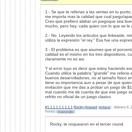
1.- Se que te referias a las ventas en tu punto,
me importa mas la calidad que cual juego/apa
Creo que prefiero alabar un juegoque sea bu
mucho, pero hey, cada quien con lo que se le 
2.- No. Leyendo los articulos que linkeaste, n
utiliza la expresión "el rey." Esa fue una expre
3.- El problema es que asumes que el porcent
calidad es el mismo en los tres dispositivos, 
claramente no es asi.
Y el error tuyo es decir que estoy haciendo es
Cuando utilice la palabra "grande" me referia
buenos desarrolladores, no al tamaño fisico e
tiene su importancia aun a pesar de que quier
invitación que me das a probar un juego de $
mal cuando me de cuenta de que ese juego s
refrito no oficial de un juego clasico.
#1.1.1.1.1.1.1.1.1
Rocky Howard
(
enlace
) - febrero 6
horas) (
responder
)
Rocky, te noquearon en el tercer round.