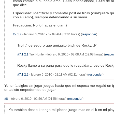
como zombie a su noble amo, 100% incondicional, 100% de ac
que dice.
Especilidad: Identificar y comentar post de trolls (cualquiera 
con su amo), siempre defendiendo a su señor.
Precaución: No lo hagas enojar :)
#7.1.2
- febrero 6, 2010 - 02:04 AM (02:04 horas) (
responder
)
Troll :) de seguro que amiguito bitch de Rocky. :P
#7.1.2.1
TrollHunter - febrero 6, 2010 - 02:08 AM (02:08 horas) (
respo
Rocky llamó a su pana para que lo respaldara, eso es Rocky
#7.1.2.2
- febrero 6, 2010 - 02:11 AM (02:11 horas) (
responder
)
Yo tenía siglos sin jugar juegos hasta que mi esposa me regaló un 
un adicto empedernido de jugar.
#8
- febrero 6, 2010 - 01:56 AM (01:56 horas) (
responder
)
Yo tambien desde k tengo mi iphone juego mas en el k en mi pla