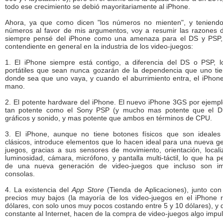
todo ese crecimiento se debió mayoritariamente al iPhone.
Ahora, ya que como dicen "los números no mienten", y teniendo
números al favor de mis argumentos, voy a resumir las razones 
siempre pensé del iPhone como una amenaza para el DS y PSP, 
contendiente en general en la industria de los video-juegos:
1. El iPhone siempre está contigo, a diferencia del DS o PSP, 
portátiles que sean nunca gozarán de la dependencia que uno tie
donde sea que uno vaya, y cuando el aburrimiento entra, el iPhone
mano.
2. El potente hardware del iPhone. El nuevo iPhone 3GS por ejemp
tan potente como el Sony PSP (y mucho mas potente que el D
gráficos y sonido, y mas potente que ambos en términos de CPU.
3. El iPhone, aunque no tiene botones físicos que son ideales
clásicos, introduce elementos que lo hacen ideal para una nueva g
juegos, gracias a sus sensores de movimiento, orientación, locali
luminosidad, cámara, micrófono, y pantalla multi-táctil, lo que ha p
de una nueva generación de video-juegos que incluso son im
consolas.
4. La existencia del
App Store
(Tienda de Aplicaciones), junto con
precios muy bajos (la mayoría de los video-juegos en el iPhone 
dólares, con solo unos muy pocos costando entre 5 y 10 dólares), y 
constante al Internet, hacen de la compra de video-juegos algo impul