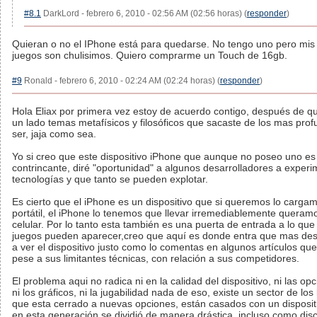
#8.1
DarkLord - febrero 6, 2010 - 02:56 AM (02:56 horas) (
responder
)
Quieran o no el IPhone está para quedarse. No tengo uno pero mis 
juegos son chulisimos. Quiero comprarme un Touch de 16gb.
#9
Ronald - febrero 6, 2010 - 02:24 AM (02:24 horas) (
responder
)
Hola Eliax por primera vez estoy de acuerdo contigo, después de qu
un lado temas metafísicos y filosóficos que sacaste de los mas prof
ser, jaja como sea.
Yo si creo que este dispositivo iPhone que aunque no poseo uno es u
contrincante, diré "oportunidad" a algunos desarrolladores a exper
tecnologías y que tanto se pueden explotar.
Es cierto que el iPhone es un dispositivo que si queremos lo carg
portátil, el iPhone lo tenemos que llevar irremediablemente quera
celular. Por lo tanto esta también es una puerta de entrada a lo qu
juegos pueden aparecer,creo que aquí es donde entra que mas desa
a ver el dispositivo justo como lo comentas en algunos artículos que
pese a sus limitantes técnicas, con relación a sus competidores.
El problema aqui no radica ni en la calidad del dispositivo, ni las opci
ni los gráficos, ni la jugabilidad nada de eso, existe un sector de l
que esta cerrado a nuevas opciones, están casados con un disposit
en esta generación se dividió de manera drástica, incluso como disc