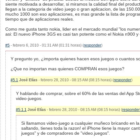
siente motiivada a desarrollar, si miramos la calidad final del produ
llegan a la categoria de video juego o gran aplicacion, de las 150.00
mucho 1000 son eso aplicaciones, es mas grande la lista de progra
tiempo que de aplicaciones reales.
Como me gusta tanto nokia, lider en el mercado mundial "los numer
asi: El nuevo iPhone 3GS es casi tan potente como el Nokia n900 y
#5
- febrero 6, 2010 - 01:31 AM (01:31 horas) (
responder
)
Y pregunto yo, ¿importa quienes hacen esos juegos o cuantos s
¿Que no importan mas quienes COMPRAN esos juegos?
#5.1
José Elías
- febrero 28, 2010 - 08:15 AM (08:15 horas) (
responder
)
Y hablando de comprar, sobre el 60% de las ventas del App St
video-juegos.
#5.1.1
José Elías
- febrero 28, 2010 - 08:15 AM (08:15 horas) (
responder
Si llamamos video-juego a cualquier muñeco bricando en la 
saltando, tienes toda la razon! el iPhone tiene la mayor can
juegos" y de compradores de "video.juegos".