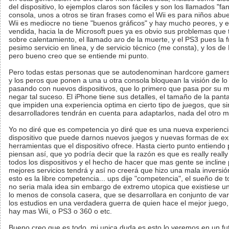
del dispositivo, lo ejemplos claros son fáciles y son los llamados "f
consola, unos a otros se tiran frases como el Wii es para niños abue
Wii es mediocre no tiene "buenos gráficos" y hay mucho peores, y 
vendida, hacia la de Microsoft pues ya es obvio sus problemas que t
sobre calentamiento, el llamado aro de la muerte, y el PS3 pues la f
pesimo servicio en linea, y de servicio técnico (me consta), y los de 
pero bueno creo que se entiende mi punto.
Pero todas estas personas que se autodenominan hardcore gamers
y los peros que ponen a una u otra consola bloquean la visión de l
pasando con nuevos dispositivos, que lo primero que pasa por su m
negar tal suceso. El iPhone tiene sus detalles, el tamaño de la panta
que impiden una experiencia optima en cierto tipo de juegos, que s
desarrolladores tendrán en cuenta para adaptarlos, nada del otro 
Yo no diré que es competencia yo diré que es una nueva experiencia
dispositivo que puede darnos nuevos juegos y nuevas formas de ex
herramientas que el dispositivo ofrece. Hasta cierto punto entiendo
piensan así, que yo podría decir que la razón es que es really reall
todos los dispositivos y el hecho de hacer que mas gente se incline p
mejores servicios tendrá y así no creerá que hizo una mala inversi
esto es la libre competencia... ups dije "competencia", el sueño de
no seria mala idea sin embargo de extremo utopica que existiese un 
lo menos de consola casera, que se desarrollara en conjunto de var
los estudios en una verdadera guerra de quien hace el mejor juego,
hay mas Wii, o PS3 o 360 o etc.
Bueno creo que es todo, mi unica duda es esto lo veremos en un fu