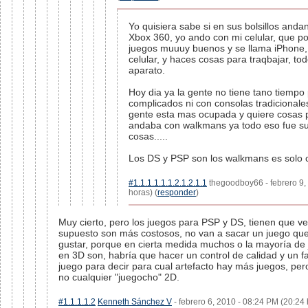
Yo quisiera sabe si en sus bolsillos and
Xbox 360, yo ando con mi celular, que po
juegos muuuy buenos y se llama iPhone
celular, y haces cosas para traqbajar, t
aparato.
Hoy dia ya la gente no tiene tano tiempo
complicados ni con consolas tradicionale
gente esta mas ocupada y quiere cosas p
andaba con walkmans ya todo eso fue su
cosas.....
Los DS y PSP son los walkmans es solo c
#1.1.1.1.1.1.2.1.2.1.1
thegoodboy66 - febrero 9,
horas) (
responder
)
Muy cierto, pero los juegos para PSP y DS, tienen que v
supuesto son más costosos, no van a sacar un juego que 
gustar, porque en cierta medida muchos o la mayoría de 
en 3D son, habría que hacer un control de calidad y un f
juego para decir para cual artefacto hay más juegos, per
no cualquier "juegocho" 2D.
#1.1.1.1.2
Kenneth Sánchez V
- febrero 6, 2010 - 08:24 PM (20:24 