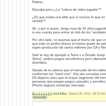
Palmor,
Disculpa pero ¿La "cultura de video-jugador"?
¿Es que existe una élite que sí conoce lo que es
verdad"?
Ah, y por si acaso, tengo mas de 25 años jugand
si eso cuenta para entrar al club de los "verdade
Por otro lado, no asumas que el hecho de que un 
que este no podrá ofrecer el mismo grado de sat
super-producción de varios millones por EA o Ni
Solo te doy de ejemplo a Tetris o a Doodle Jump
Store), ambos juegos sencillísimos pero altament
divertidos.
Sácate de la cabeza que el mercado de los video
conforman los "hard core". Hoy día consolas com
DS dejaron claro que el mayor segmento del me
personas que juegan juegos casuales y sencillos,
iPhone seguirá comiendo mercado.
#1.1.1.1.1.1.2.1
José Elías
- febrero 28, 2010 - 08:15 AM 
(
responder
)