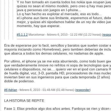
Y no han tomado en cuenta todos los nokia que ocupan juego
quizas no sean el mismo modelo, pero creo q hay mas per
java q personas con juegos en I-phone...
Lo q han hecho es explotar el mercado, eso es todo...
el i-phone aun tiene sus limitante, esperemos el futuro, deb
mejor, y quizas ahi sipodamos hablar de un rey de video jue
momento, hay que esperar.
#5.1.1.2
Marcelomar - febrero 6, 2010 - 11:22 AM (11:22 horas) (
respo
Era de esperarse por lo facil, sencillos y baratos que suelen costar 
mayoria iniciando como Homebrew), pero tambien deberias de inclui
que abarca a todos los demas celulares, no nadamas de apple.
Por ultimo, el iphone ya se me esta aburriendo, como todo buen gee
que verdaderamente innove no refritos ni sopa de tecnologias que y
celulares o dispositivos, no se.... quiero ver en el ipod con camara
de huella digital, voz, 3-D, pantalla HD, procesadores de mas nucl
inviertan bien en sus ingenieros para que cada temporada (2 años) 
doble de poderoso.
#6
Adrian
- febrero 6, 2010 - 01:48 AM (01:48 horas) (
responder
)
LA HISTORIA SE REPITE
Fase 1: Eliax predice algo dos años antes. Fanboys se ríen y dicen