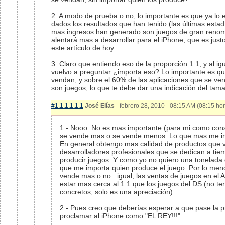
2. A modo de prueba o no, lo importante es que ya lo 
dados los resultados que han tenido (las últimas estad
mas ingresos han generado son juegos de gran renomb
alentará mas a desarrollar para el iPhone, que es justo
este artículo de hoy.
3. Claro que entiendo eso de la proporción 1:1, y al ig
vuelvo a preguntar ¿importa eso? Lo importante es qu
vendan, y sobre el 60% de las aplicaciones que se ve
son juegos, lo que te debe dar una indicación del tam
#1.1.1.1.1.1
José Elías
- febrero 28, 2010 - 08:15 AM (08:15 hor
1.- Nooo. No es mas importante (para mi como con
se vende mas o se vende menos. Lo que mas me imp
En general obtengo mas calidad de productos que 
desarrolladores profesionales que se dedican a ti
producir juegos. Y como yo no quiero una tonelada
que me importa quien produce el juego. Por lo me
vende mas o no...igual, las ventas de juegos en el 
estar mas cerca al 1:1 que los juegos del DS (no te
concretos, solo es una apreciación)
2.- Pues creo que deberías esperar a que pase la 
proclamar al iPhone como "EL REY!!!"