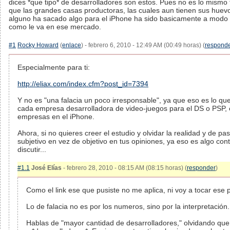
dices *que tipo* de desarrolladores son estos. Pues no es lo mismo t
que las grandes casas productoras, las cuales aun tienen sus huevo
alguno ha sacado algo para el iPhone ha sido basicamente a modo
como le va en ese mercado.
#1
Rocky Howard
(
enlace
) - febrero 6, 2010 - 12:49 AM (00:49 horas) (
respond
Especialmente para ti:
http://eliax.com/index.cfm?post_id=7394
Y no es "una falacia un poco irresponsable", ya que eso es lo que
cada empresa desarrolladora de video-juegos para el DS o PSP, 
empresas en el iPhone.
Ahora, si no quieres creer el estudio y olvidar la realidad y de pa
subjetivo en vez de objetivo en tus opiniones, ya eso es algo con
discutir...
#1.1
José Elías
- febrero 28, 2010 - 08:15 AM (08:15 horas) (
responder
)
Como el link ese que pusiste no me aplica, ni voy a tocar ese 
Lo de falacia no es por los numeros, sino por la interpretación.
Hablas de "mayor cantidad de desarrolladores," olvidando que