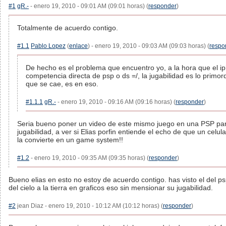
#1
gR.-
- enero 19, 2010 - 09:01 AM (09:01 horas) (
responder
)
Totalmente de acuerdo contigo.
#1.1
Pablo Lopez
(
enlace
) - enero 19, 2010 - 09:03 AM (09:03 horas) (
respo
De hecho es el problema que encuentro yo, a la hora que el i
competencia directa de psp o ds =/, la jugabilidad es lo primord
que se cae, es en eso.
#1.1.1
gR.-
- enero 19, 2010 - 09:16 AM (09:16 horas) (
responder
)
Seria bueno poner un video de este mismo juego en una PSP pa
jugabilidad, a ver si Elias porfin entiende el echo de que un celul
la convierte en un game system!!
#1.2
- enero 19, 2010 - 09:35 AM (09:35 horas) (
responder
)
Bueno elias en esto no estoy de acuerdo contigo. has visto el del ps
del cielo a la tierra en graficos eso sin mensionar su jugabilidad.
#2
jean Diaz - enero 19, 2010 - 10:12 AM (10:12 horas) (
responder
)