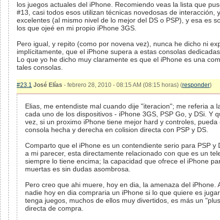
los juegos actuales del iPhone. Recomiendo veas la lista que pu
#13, casi todos esos utilizan técnicas novedosas de interacción, 
excelentes (al mismo nivel de lo mejor del DS o PSP), y esa es so
los que ojeé en mi propio iPhone 3GS.
Pero igual, y repito (como por novena vez), nunca he dicho ni expl
implícitamente, que el iPhone supera a estas consolas dedicadas,
Lo que yo he dicho muy claramente es que el iPhone es una com
tales consolas.
#23.1
José Elías
- febrero 28, 2010 - 08:15 AM (08:15 horas) (
responder
)
Elias, me entendiste mal cuando dije "iteracion"; me referia a l
cada uno de los dispositivos - iPhone 3GS, PSP Go, y DSi. Y qu
vez, si un proximo iPhone tiene mejor hard y controles, pueda
consola hecha y derecha en colision directa con PSP y DS.
Comparto que el iPhone es un contendiente serio para PSP y 
a mi parecer, esta directamente relacionado con que es un tel
siempre lo tiene encima; la capacidad que ofrece el iPhone p
muertas es sin dudas asombrosa.
Pero creo que ahi muere, hoy en dia, la amenaza del iPhone. A 
nadie hoy en dia compraria un iPhone si lo que quiere es juga
tenga juegos, muchos de ellos muy divertidos, es más un "plu
directa de compra.