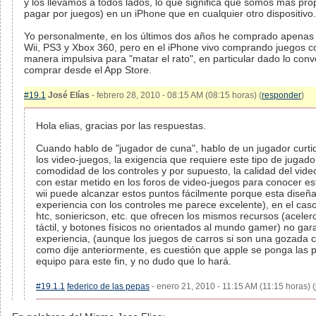
y los llevamos a todos lados, lo que significa que somos mas pro
pagar por juegos) en un iPhone que en cualquier otro dispositivo.
Yo personalmente, en los últimos dos años he comprado apenas 
Wii, PS3 y Xbox 360, pero en el iPhone vivo comprando juegos 
manera impulsiva para "matar el rato", en particular dado lo conv
comprar desde el App Store.
#19.1
José Elías
- febrero 28, 2010 - 08:15 AM (08:15 horas) (
responder
)
Hola elias, gracias por las respuestas.
Cuando hablo de "jugador de cuna", hablo de un jugador curt
los video-juegos, la exigencia que requiere este tipo de jugado
comodidad de los controles y por supuesto, la calidad del vide
con estar metido en los foros de video-juegos para conocer este 
wii puede alcanzar estos puntos fácilmente porque esta diseñada
experiencia con los controles me parece excelente), en el caso
htc, soniericson, etc. que ofrecen los mismos recursos (aceler
táctil, y botones físicos no orientados al mundo gamer) no gar
experiencia, (aunque los juegos de carros si son una gozada 
como dije anteriormente, es cuestión que apple se ponga las pi
equipo para este fin, y no dudo que lo hará.
#19.1.1
federico de las pepas
- enero 21, 2010 - 11:15 AM (11:15 horas) (