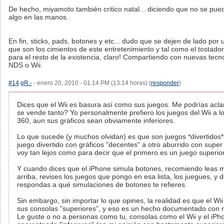
De hecho, miyamoto también critico natal... diciendo que no se pued
algo en las manos.
En fin, sticks, pads, botones y etc... dudo que se dejen de lado por u
que son los cimientos de este entretenimiento y tal como el tostado
para el resto de la existencia, claro! Compartiendo con nuevas tecno
NDS o Wii.
#14
gR.-
- enero 20, 2010 - 01:14 PM (13:14 horas) (
responder
)
Dices que el Wii es basura así como sus juegos. Me podrías acla
se vende tanto? Yo personalmente prefiero los juegos del Wii a 
360, aun sus gráficos sean obviamente inferiores.
Lo que sucede (y muchos olvidan) es que son juegos *divertidos*.
juego divertido con gráficos "decentes" a otro aburrido con super
voy tan lejos como para decir que el primero es un juego superio
Y cuando dices que el iPhone simula botones, recomiendo leas 
arriba, revises los juegos que pongo en esa lista, los juegues, y
respondas a qué simulaciones de botones te refieres.
Sin embargo, sin importar lo que opines, la realidad es que el W
sus consolas "superiores", y eso es un hecho documentado con 
Le guste o no a personas como tu, consolas como el Wii y el iPh