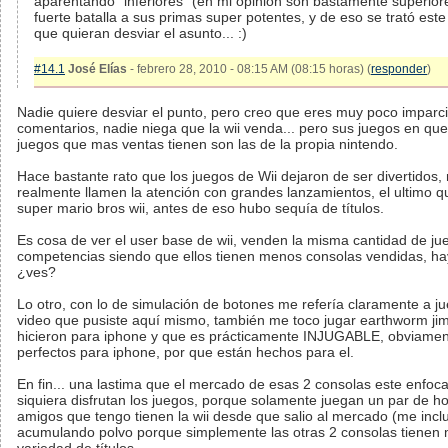
aparentando "inferiores" (en mi opinión son bastamente superior
fuerte batalla a sus primas super potentes, y de eso se trató este
que quieran desviar el asunto... :)
#14.1
José Elías
- febrero 28, 2010 - 08:15 AM (08:15 horas) (
responder
)
Nadie quiere desviar el punto, pero creo que eres muy poco imparci
comentarios, nadie niega que la wii venda... pero sus juegos en q
juegos que mas ventas tienen son las de la propia nintendo.
Hace bastante rato que los juegos de Wii dejaron de ser divertidos,
realmente llamen la atención con grandes lanzamientos, el ultimo qu
super mario bros wii, antes de eso hubo sequía de títulos.
Es cosa de ver el user base de wii, venden la misma cantidad de j
competencias siendo que ellos tienen menos consolas vendidas, ha
¿ves?
Lo otro, con lo de simulación de botones me refería claramente a j
video que pusiste aquí mismo, también me toco jugar earthworm ji
hicieron para iphone y que es prácticamente INJUGABLE, obviamen
perfectos para iphone, por que están hechos para el.
En fin... una lastima que el mercado de esas 2 consolas este enfoc
siquiera disfrutan los juegos, porque solamente juegan un par de h
amigos que tengo tienen la wii desde que salio al mercado (me incl
acumulando polvo porque simplemente las otras 2 consolas tienen