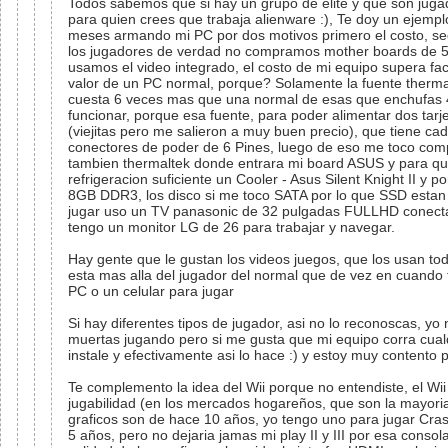
Todos sabemos que si hay un grupo de elite y que son juga
para quien crees que trabaja alienware :), Te doy un ejemp
meses armando mi PC por dos motivos primero el costo, seg
los jugadores de verdad no compramos mother boards de 50
usamos el video integrado, el costo de mi equipo supera fac
valor de un PC normal, porque? Solamente la fuente therm
cuesta 6 veces mas que una normal de esas que enchufas 4
funcionar, porque esa fuente, para poder alimentar dos tar
(viejitas pero me salieron a muy buen precio), que tiene ca
conectores de poder de 6 Pines, luego de eso me toco com
tambien thermaltek donde entrara mi board ASUS y para que
refrigeracion suficiente un Cooler - Asus Silent Knight II y p
8GB DDR3, los disco si me toco SATA por lo que SSD estan
jugar uso un TV panasonic de 32 pulgadas FULLHD conect
tengo un monitor LG de 26 para trabajar y navegar.
Hay gente que le gustan los videos juegos, que los usan tod
esta mas alla del jugador del normal que de vez en cuando 
PC o un celular para jugar
Si hay diferentes tipos de jugador, asi no lo reconoscas, yo
muertas jugando pero si me gusta que mi equipo corra cual
instale y efectivamente asi lo hace :) y estoy muy contento p
Te complemento la idea del Wii porque no entendiste, el Wi
jugabilidad (en los mercados hogareños, que son la mayori
graficos son de hace 10 años, yo tengo uno para jugar Cra
5 años, pero no dejaria jamas mi play II y III por esa consol