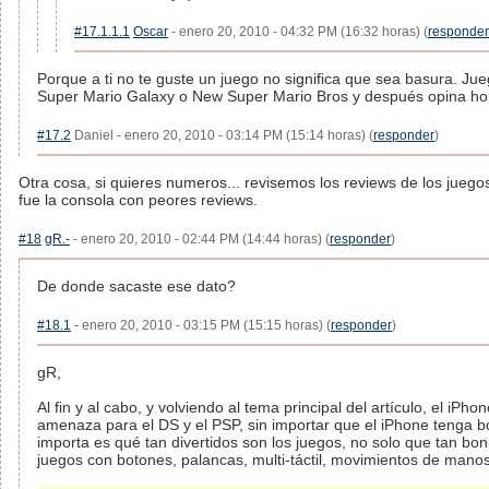
#17.1.1.1
Oscar
- enero 20, 2010 - 04:32 PM (16:32 horas) (
responder
Porque a ti no te guste un juego no significa que sea basura. J
Super Mario Galaxy o New Super Mario Bros y después opina ho
#17.2
Daniel - enero 20, 2010 - 03:14 PM (15:14 horas) (
responder
)
Otra cosa, si quieres numeros... revisemos los reviews de los juegos
fue la consola con peores reviews.
#18
gR.-
- enero 20, 2010 - 02:44 PM (14:44 horas) (
responder
)
De donde sacaste ese dato?
#18.1
- enero 20, 2010 - 03:15 PM (15:15 horas) (
responder
)
gR,
Al fin y al cabo, y volviendo al tema principal del artículo, el iPho
amenaza para el DS y el PSP, sin importar que el iPhone tenga b
importa es qué tan divertidos son los juegos, no solo que tan boni
juegos con botones, palancas, multi-táctil, movimientos de manos