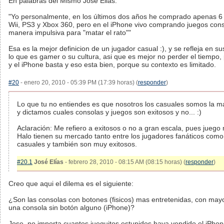
En palabras del Mismo Jose Elias:
"Yo personalmente, en los últimos dos años he comprado apenas 6 
Wii, PS3 y Xbox 360, pero en el iPhone vivo comprando juegos con
manera impulsiva para "matar el rato""
Esa es la mejor definicion de un jugador casual :), y se refleja en s
lo que es gamer o su cultura, asi que es mejor no perder el tiempo, 
y el iPhone basta y eso esta bien, porque su contexto es limitado.
#20
- enero 20, 2010 - 05:39 PM (17:39 horas) (
responder
)
Lo que tu no entiendes es que nosotros los casuales somos la m
y dictamos cuales consolas y juegos son exitosos y no... :)
Aclaración: Me refiero a exitosos o no a gran escala, pues jueg
Halo tienen su mercado tanto entre los jugadores fanáticos com
casuales y también son muy exitosos.
#20.1
José Elías
- febrero 28, 2010 - 08:15 AM (08:15 horas) (
responder
)
Creo que aqui el dilema es el siguiente:
¿Son las consolas con botones (fisicos) mas entretenidas, con mayo
una consola sin botón alguno (iPhone)?
Jose, no importa cuantos jueguitos estupidos haya vendido el iPhon