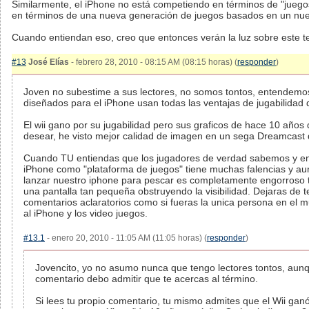
Similarmente, el iPhone no está competiendo en términos de "juego
en términos de una nueva generación de juegos basados en un nuev
Cuando entiendan eso, creo que entonces verán la luz sobre este t
#13
José Elías
- febrero 28, 2010 - 08:15 AM (08:15 horas) (
responder
)
Joven no subestime a sus lectores, no somos tontos, entendemo
diseñados para el iPhone usan todas las ventajas de jugabilidad
El wii gano por su jugabilidad pero sus graficos de hace 10 año
desear, he visto mejor calidad de imagen en un sega Dreamcast q
Cuando TU entiendas que los jugadores de verdad sabemos y e
iPhone como "plataforma de juegos" tiene muchas falencias y au
lanzar nuestro iphone para pescar es completamente engorroso 
una pantalla tan pequeña obstruyendo la visibilidad. Dejaras de 
comentarios aclaratorios como si fueras la unica persona en el 
al iPhone y los video juegos.
#13.1
- enero 20, 2010 - 11:05 AM (11:05 horas) (
responder
)
Jovencito, yo no asumo nunca que tengo lectores tontos, aun
comentario debo admitir que te acercas al término.
Si lees tu propio comentario, tu mismo admites que el Wii ganó