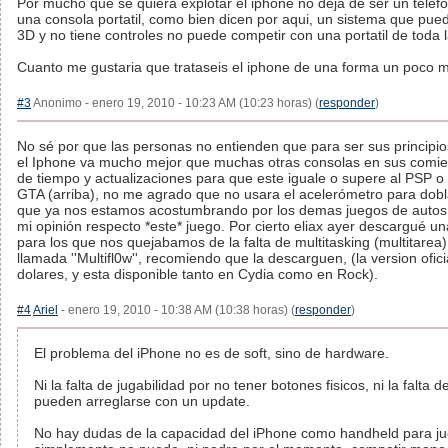
Por mucho que se quiera explotar el iphone no deja de ser un telef
una consola portatil, como bien dicen por aqui, un sistema que pued
3D y no tiene controles no puede competir con una portatil de toda l
Cuanto me gustaria que trataseis el iphone de una forma un poco ma
#3
Anonimo - enero 19, 2010 - 10:23 AM (10:23 horas) (
responder
)
No sé por que las personas no entienden que para ser sus principio
el Iphone va mucho mejor que muchas otras consolas en sus comie
de tiempo y actualizaciones para que este iguale o supere al PSP o
GTA (arriba), no me agrado que no usara el acelerómetro para dobla
que ya nos estamos acostumbrando por los demas juegos de autos 
mi opinión respecto *este* juego. Por cierto eliax ayer descargué un
para los que nos quejabamos de la falta de multitasking (multitarea)
llamada ''Multifl0w'', recomiendo que la descarguen, (la version ofic
dolares, y esta disponible tanto en Cydia como en Rock).
#4
Ariel
- enero 19, 2010 - 10:38 AM (10:38 horas) (
responder
)
El problema del iPhone no es de soft, sino de hardware.
Ni la falta de jugabilidad por no tener botones fisicos, ni la falta
pueden arreglarse con un update.
No hay dudas de la capacidad del iPhone como handheld para ju