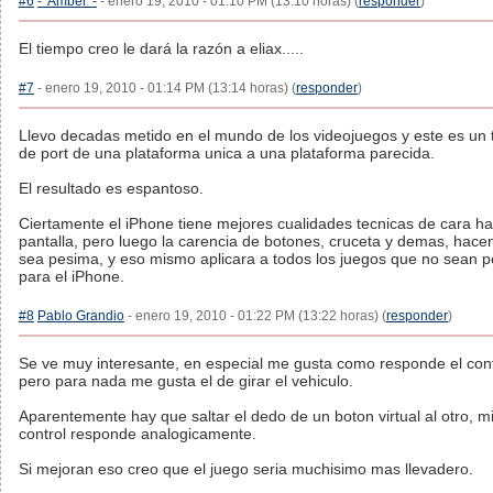
#6
-*Amber*-
- enero 19, 2010 - 01:10 PM (13:10 horas) (
responder
)
El tiempo creo le dará la razón a eliax.....
#7
- enero 19, 2010 - 01:14 PM (13:14 horas) (
responder
)
Llevo decadas metido en el mundo de los videojuegos y este es un t
de port de una plataforma unica a una plataforma parecida.
El resultado es espantoso.
Ciertamente el iPhone tiene mejores cualidades tecnicas de cara ha
pantalla, pero luego la carencia de botones, cruceta y demas, hacen
sea pesima, y eso mismo aplicara a todos los juegos que no sean 
para el iPhone.
#8
Pablo Grandio
- enero 19, 2010 - 01:22 PM (13:22 horas) (
responder
)
Se ve muy interesante, en especial me gusta como responde el cont
pero para nada me gusta el de girar el vehiculo.
Aparentemente hay que saltar el dedo de un boton virtual al otro, mi
control responde analogicamente.
Si mejoran eso creo que el juego seria muchisimo mas llevadero.