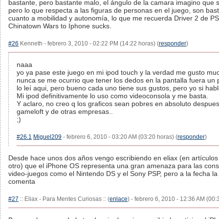
bastante, pero bastante malo, el ángulo de la camara imagino que s
pero lo que respecta a las figuras de personas en el juego, son bas
cuanto a mobilidad y autonomía, lo que me recuerda Driver 2 de P
Chinatown Wars to Iphone sucks.
#26
Kenneth - febrero 3, 2010 - 02:22 PM (14:22 horas) (
responder
)
naaa
yo ya pase este juego en mi ipod touch y la verdad me gusto mu
nunca se me ocurrio que tener los dedos en la pantalla fuera un
lo leí aqui, pero bueno cada uno tiene sus gustos, pero yo si hab
Mi ipod definitivamente lo uso como videoconsola y me basta.
Y aclaro, no creo q los graficos sean pobres en absoluto despues 
gameloft y de otras empresas..
;)
#26.1
Miguel209
- febrero 6, 2010 - 03:20 AM (03:20 horas) (
responder
)
Desde hace unos dos años vengo escribiendo en eliax (en artículos
otro) que el iPhone OS representa una gran amenaza para las conso
video-juegos como el Nintendo DS y el Sony PSP, pero a la fecha la
comenta
#27
:: Eliax - Para Mentes Curiosas :: (
enlace
) - febrero 6, 2010 - 12:36 AM (00: