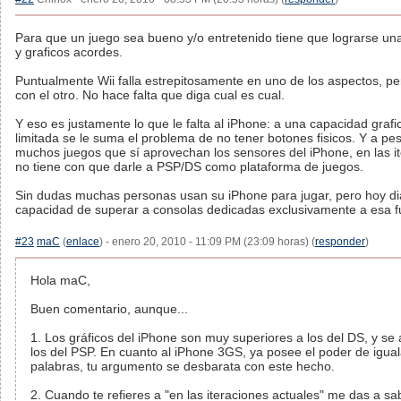
Para que un juego sea bueno y/o entretenido tiene que lograrse un
y graficos acordes.
Puntualmente Wii falla estrepitosamente en uno de los aspectos, pe
con el otro. No hace falta que diga cual es cual.
Y eso es justamente lo que le falta al iPhone: a una capacidad grafi
limitada se le suma el problema de no tener botones fisicos. Y a pe
muchos juegos que sí aprovechan los sensores del iPhone, en las i
no tiene con que darle a PSP/DS como plataforma de juegos.
Sin dudas muchas personas usan su iPhone para jugar, pero hoy dia
capacidad de superar a consolas dedicadas exclusivamente a esa f
#23
maC
(
enlace
) - enero 20, 2010 - 11:09 PM (23:09 horas) (
responder
)
Hola maC,
Buen comentario, aunque...
1. Los gráficos del iPhone son muy superiores a los del DS, y se
los del PSP. En cuanto al iPhone 3GS, ya posee el poder de igual
palabras, tu argumento se desbarata con este hecho.
2. Cuando te refieres a "en las iteraciones actuales" me das a s