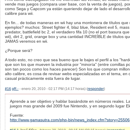
vende mas juegos (compara user base, con la venta de juegos), po
como Sega y Capcom ya están queriendo dejar de lado el desarrollo
calibre para wii.
En fin... de todas maneras en wii hay una montonera de títulos que
ejemplos? muchos: Street fighter 4, blaz blue, Resident evil 5, mass 
predator, battlefield bc 2, el verdadero fifa 10 (no el port basura q
wii), dirt 2, grid, orange box y una cantidad INCREÍBLE de títulos 
JAMAS veremos en wii.
¿Porque será?
A todo esto, no creo que sea bueno que le bajes el perfil a los "har
que son los que mueven la industria por "minoría" (entre comillas p
son tan pocos como los haces parecer) Son los que compran millon
alto calibre, es cosa de revisar webs especializadas en el tema, e
casual prácticamente esta fuera de lugar.
#16
gR.-
- enero 20, 2010 - 02:17 PM (14:17 horas) (
responder
)
Aprende a ser objetivo y hablar basándote en números reales. L
juegos mas grande del 2009 fue Nintendo, y en segundo lugar Ele
Fuente:
http://www.gamasutra.com/php-bin/news_index.cfm?story=25506