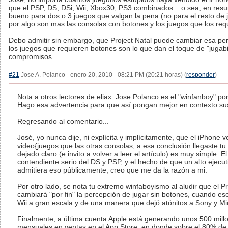
que el PSP, DS, DSi, Wii, Xbox30, PS3 combinados... o sea, en resu
bueno para dos o 3 juegos que valgan la pena (no para el resto de
por algo son mas las consolas con botones y los juegos que los requ
Debo admitir sin embargo, que Project Natal puede cambiar esa per
los juegos que requieren botones son lo que dan el toque de "jugabi
compromisos.
#21
Jose A. Polanco - enero 20, 2010 - 08:21 PM (20:21 horas) (
responder
)
Nota a otros lectores de eliax: Jose Polanco es el "winfanboy" por
Hago esa advertencia para que así pongan mejor en contexto su
Regresando al comentario...
José, yo nunca dije, ni explícita y implícitamente, que el iPhone
video{juegos que las otras consolas, a esa conclusión llegaste tu
dejado claro (e invito a volver a leer el artículo) es muy simple: 
contendiente serio del DS y PSP, y el hecho de que un alto ejecu
admitiera eso públicamente, creo que me da la razón a mi.
Por otro lado, se nota tu extremo winfaboyismo al aludir que el Pr
cambiará "por fin" la percepción de jugar sin botones, cuando eso
Wii a gran escala y de una manera que dejó atónitos a Sony y Mic
Finalmente, a última cuenta Apple está generando unos 500 mill
mensuales en ventas en el App Store, en donde sobre el 80% de