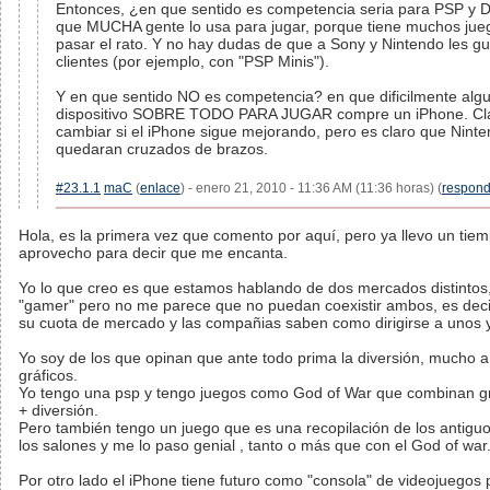
Entonces, ¿en que sentido es competencia seria para PSP y D
que MUCHA gente lo usa para jugar, porque tiene muchos jueg
pasar el rato. Y no hay dudas de que a Sony y Nintendo les gu
clientes (por ejemplo, con "PSP Minis").
Y en que sentido NO es competencia? en que dificilmente algu
dispositivo SOBRE TODO PARA JUGAR compre un iPhone. Cla
cambiar si el iPhone sigue mejorando, pero es claro que Nint
quedaran cruzados de brazos.
#23.1.1
maC
(
enlace
) - enero 21, 2010 - 11:36 AM (11:36 horas) (
respond
Hola, es la primera vez que comento por aquí, pero ya llevo un tie
aprovecho para decir que me encanta.
Yo lo que creo es que estamos hablando de dos mercados distintos, 
"gamer" pero no me parece que no puedan coexistir ambos, es deci
su cuota de mercado y las compañias saben como dirigirse a unos y
Yo soy de los que opinan que ante todo prima la diversión, mucho a
gráficos.
Yo tengo una psp y tengo juegos como God of War que combinan grá
+ diversión.
Pero también tengo un juego que es una recopilación de los antig
los salones y me lo paso genial , tanto o más que con el God of war
Por otro lado el iPhone tiene futuro como "consola" de videojuegos 