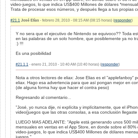
video-juegos, lo que indica US$400 Millones de dólares *mensual
Trata de procesar esos números, y después llega a tus propias co
#21.1
José Elías
- febrero 28, 2010 - 08:15 AM (08:15 horas) (
responder
)
Y no sera que el ejecutivo de Nintendo se equivoco?? Toda es
en las palabras de un solo hombre, que posiblemente ya no tr
:) !!!
Es una posibilidad
#21.1.1
- enero 21, 2010 - 10:40 AM (10:40 horas) (
responder
)
Nota a otros lectores de eliax: Jose Elias es el "applefanboy" 
eliax. Hago esa advertencia para que así pongan mejor en con
(de alguna forma hay que hacer el contra peso)
Regresando al comentario...
"José, yo nunca dije, ni explícita y implícitamente, que el iPh
video{juegos que las otras consolas, a esa conclusión llegaste t
LUEGO MAS ADELANTE: "Apple está generando unos 500 mill
mensuales en ventas en el App Store, en donde sobre el 80% 
video-juegos, lo que indica US$400 Millones de dólares mensu
juegos."