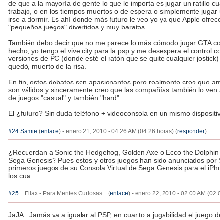
de que a la mayoría de gente lo que le importa es jugar un ratillo cu
trabajo, o en los tiempos muertos o de espera o simplemente jugar
irse a dormir. Es ahí donde más futuro le veo yo ya que Apple ofre
"pequeños juegos" divertidos y muy baratos.
También debo decir que no me parece lo más cómodo jugar GTA co
hecho, yo tengo el vive city para la psp y me desespera el control
versiones de PC (donde esté el ratón que se quite cualquier jostick) 
quedó, muerto de la risa.
En fin, estos debates son apasionantes pero realmente creo que a
son válidos y sinceramente creo que las compañías también lo ven a
de juegos "casual" y también "hard".
El ¿futuro? Sin duda teléfono + videoconsola en un mismo dispositi
#24
Samie
(
enlace
) - enero 21, 2010 - 04:26 AM (04:26 horas) (
responder
)
¿Recuerdan a Sonic the Hedgehog, Golden Axe o Ecco the Dolphin e
Sega Genesis? Pues estos y otros juegos han sido anunciados por
primeros juegos de su Consola Virtual de Sega Genesis para el iPh
los cua
#25
:: Eliax - Para Mentes Curiosas :: (
enlace
) - enero 22, 2010 - 02:00 AM (02:
JaJA...Jamás va a igualar al PSP, en cuanto a jugabilidad el juego 