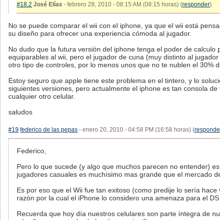
#18.2
José Elías
- febrero 28, 2010 - 08:15 AM (08:15 horas) (
responder
)
No se puede comparar el wii con el iphone, ya que el wii está pens
su diseño para ofrecer una experiencia cómoda al jugador.
No dudo que la futura versión del iphone tenga el poder de calculo 
equiparables al wii, pero el jugador de cuna (muy distinto al jugador
otro tipo de controles, por lo menos unos que no te nublen el 30% de
Estoy seguro que apple tiene este problema en el tintero, y lo soluc
siguientes versiones, pero actualmente el iphone es tan consola d
cualquier otro celular.
saludos
#19
federico de las pepas
- enero 20, 2010 - 04:58 PM (16:58 horas) (
responde
Federico,
Pero lo que sucede (y algo que muchos parecen no entender) es
jugadores casuales es muchísimo mas grande que el mercado de
Es por eso que el Wii fue tan exitoso (como predije lo sería hace 
razón por la cual el iPhone lo considero una amenaza para el DS 
Recuerda que hoy día nuestros celulares son parte íntegra de nu