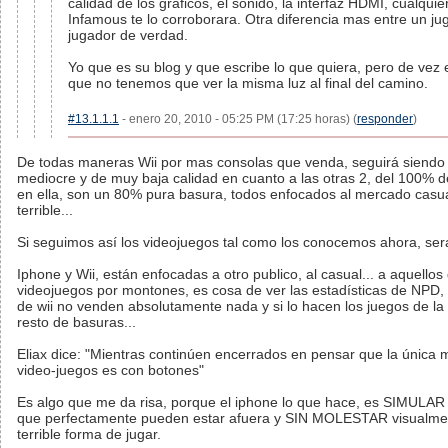
calidad de los graficos, el sonido, la interfaz HDMI, cualqu
Infamous te lo corroborara. Otra diferencia mas entre un ju
jugador de verdad.
Yo que es su blog y que escribe lo que quiera, pero de ve
que no tenemos que ver la misma luz al final del camino.
#13.1.1.1
- enero 20, 2010 - 05:25 PM (17:25 horas) (
responder
)
De todas maneras Wii por mas consolas que venda, seguirá siendo
mediocre y de muy baja calidad en cuanto a las otras 2, del 100% d
en ella, son un 80% pura basura, todos enfocados al mercado casu
terrible...
Si seguimos así los videojuegos tal como los conocemos ahora, será
Iphone y Wii, están enfocadas a otro publico, al casual... a aquell
videojuegos por montones, es cosa de ver las estadísticas de NPD,
de wii no venden absolutamente nada y si lo hacen los juegos de l
resto de basuras...
Eliax dice: "Mientras continúen encerrados en pensar que la única 
video-juegos es con botones"
Es algo que me da risa, porque el iphone lo que hace, es SIMULAR
que perfectamente pueden estar afuera y SIN MOLESTAR visualme
terrible forma de jugar.