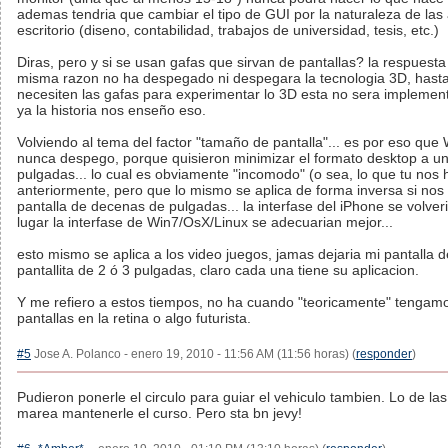
ademas tendria que cambiar el tipo de GUI por la naturaleza de las
escritorio (diseno, contabilidad, trabajos de universidad, tesis, etc.)
Diras, pero y si se usan gafas que sirvan de pantallas? la respuesta 
misma razon no ha despegado ni despegara la tecnologia 3D, hast
necesiten las gafas para experimentar lo 3D esta no sera impleme
ya la historia nos enseño eso.
Volviendo al tema del factor "tamaño de pantalla"... es por eso qu
nunca despego, porque quisieron minimizar el formato desktop a un
pulgadas... lo cual es obviamente "incomodo" (o sea, lo que tu nos 
anteriormente, pero que lo mismo se aplica de forma inversa si n
pantalla de decenas de pulgadas... la interfase del iPhone se volver
lugar la interfase de Win7/OsX/Linux se adecuarian mejor...
esto mismo se aplica a los video juegos, jamas dejaria mi pantalla 
pantallita de 2 ó 3 pulgadas, claro cada una tiene su aplicacion.
Y me refiero a estos tiempos, no ha cuando "teoricamente" tengam
pantallas en la retina o algo futurista.
#5
Jose A. Polanco - enero 19, 2010 - 11:56 AM (11:56 horas) (
responder
)
Pudieron ponerle el circulo para guiar el vehiculo tambien. Lo de las
marea mantenerle el curso. Pero sta bn jevy!