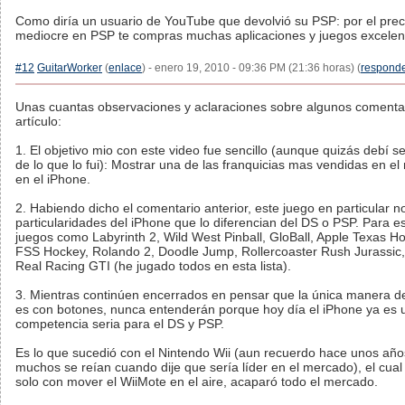
Como diría un usuario de YouTube que devolvió su PSP: por el prec
mediocre en PSP te compras muchas aplicaciones y juegos excelent
#12
GuitarWorker
(
enlace
) - enero 19, 2010 - 09:36 PM (21:36 horas) (
respond
Unas cuantas observaciones y aclaraciones sobre algunos comenta
artículo:
1. El objetivo mio con este video fue sencillo (aunque quizás debí s
de lo que lo fui): Mostrar una de las franquicias mas vendidas en e
en el iPhone.
2. Habiendo dicho el comentario anterior, este juego en particular n
particularidades del iPhone que lo diferencian del DS o PSP. Para e
juegos como Labyrinth 2, Wild West Pinball, GloBall, Apple Texas Hol
FSS Hockey, Rolando 2, Doodle Jump, Rollercoaster Rush Jurassic, 
Real Racing GTI (he jugado todos en esta lista).
3. Mientras continúen encerrados en pensar que la única manera de
es con botones, nunca entenderán porque hoy día el iPhone ya es u
competencia seria para el DS y PSP.
Es lo que sucedió con el Nintendo Wii (aun recuerdo hace unos año
muchos se reían cuando dije que sería líder en el mercado), el cual 
solo con mover el WiiMote en el aire, acaparó todo el mercado.