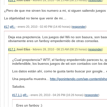
#16.1
José Elías
- febrero 28, 2010 - 08:15 AM (08:15 horas) (
responder
)
¿Pero de que me sirven los numero a mi, si siguen saliendo juegos
La objetividad no tiene que venir de mi....
#17
gR.-
- enero 20, 2010 - 02:40 PM (14:40 horas) (
responder
)
Deja esa prepotencia. Los juegos del Wii no son basura, son basu
obviamente eres un fanboy empedernido de otras consolas.
#17.1
José Elías
- febrero 28, 2010 - 08:15 AM (08:15 horas) (
responder
)
¿Cual prepotencia? WTF, el fanboy enpedernido pareces tu, q
indefendible, los buenos juegos de wii son contados con los d
Los datos están ahí, como te gusta tanto buscar por google... 
Una pequeña muestra...
http://gonintendo.com/wp-content/pho
Saludos.
#17.1.1
gR.-
- enero 20, 2010 - 04:26 PM (16:26 horas) (
responder
)
Eres un fanboy :)