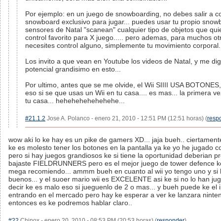
Por ejemplo: en un juego de snowboarding, no debes salir a 
snowboard exclusivo para jugar... puedes usar tu propio snow
sensores de Natal "scanean" cualquier tipo de objetos que quie
control favorito para X juego..... pero ademas, para muchos ot
necesites control alguno, simplemente tu movimiento corporal.
Los invito a que vean en Youtube los videos de Natal, y me di
potencial grandisimo en esto...
Por ultimo, antes que se me olvide, el Wii SIIII USA BOTONES
eso si se que usas un Wii en tu casa.... es mas... la primera v
tu casa... hehehehehehehehe...
#21.1.2
Jose A. Polanco - enero 21, 2010 - 12:51 PM (12:51 horas) (
resp
wow aki lo ke hay es un pike de gamers XD... jaja bueh.. ciertamen
ke es molesto tener los botones en la pantalla ya ke yo he jugado co
pero si hay juegos grandiosos ke si tiene la oportunidad deberian pro
bajaste FIELDRUNNERS pero es el mejor juego de tower defence ke
mega recomiendo... ammm bueh en cuanto al wii yo tengo uno y si
buenos... y el suoer mario wii es EXCELENTE asi ke si no lo han jug
decir ke es malo eso si jueguenlo de 2 o mas... y bueh puede ke el 
entrando en el mercado pero hay ke esperar a ver ke lanzara ninte
entonces es ke podremos hablar claro..
#22
Chinox - enero 20, 2010 - 08:53 PM (20:53 horas) (
responder
)