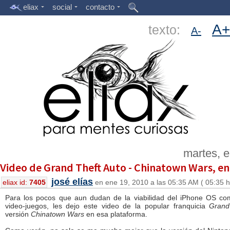
eliax
social
contacto
A+
texto:
A-
martes, 
Video de Grand Theft Auto - Chinatown Wars, en
josé elías
eliax id:
7405
en ene 19, 2010 a las 05:35 AM ( 05:35 h
Para los pocos que aun dudan de la viabilidad del iPhone OS c
video-juegos, les dejo este video de la popular franquicia
Grand
versión
Chinatown Wars
en esa plataforma.