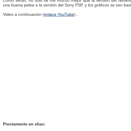
Como verán, no solo se me mucho mejor que la versión del Ninten
una buena pelea a la versión del Sony PSP, y los gráficos se ven bas
Video a continuación (
enlace YouTube
)...
Previamente en eliax: