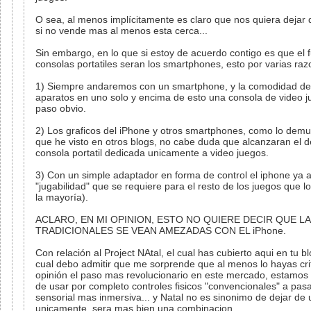
O sea, al menos implícitamente es claro que nos quiera dejar 
si no vende mas al menos esta cerca...
Sin embargo, en lo que si estoy de acuerdo contigo es que el f
consolas portatiles seran los smartphones, esto por varias raz
1) Siempre andaremos con un smartphone, y la comodidad de 
aparatos en uno solo y encima de esto una consola de video ju
paso obvio.
2) Los graficos del iPhone y otros smartphones, como lo demue
que he visto en otros blogs, no cabe duda que alcanzaran el d
consola portatil dedicada unicamente a video juegos.
3) Con un simple adaptador en forma de control el iphone ya a
"jugabilidad" que se requiere para el resto de los juegos que l
la mayoría).
ACLARO, EN MI OPINION, ESTO NO QUIERE DECIR QUE 
TRADICIONALES SE VEAN AMEZADAS CON EL iPhone.
Con relación al Project NAtal, el cual has cubierto aqui en tu 
cual debo admitir que me sorprende que al menos lo hayas crit
opinión el paso mas revolucionario en este mercado, estamos
de usar por completo controles fisicos "convencionales" a pasa
sensorial mas inmersiva... y Natal no es sinonimo de dejar de 
unicamente, sera mas bien una combinacion.