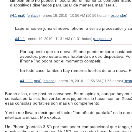
simplemente no puede, ni podra por el momento, competir man
dispositivos diseñados para jugar de manera mas "seria".
#4.1
maC
(
enlace
) - enero 19, 2010 - 10:56 AM (10:56 horas) (
responder
)
Esperemos en junio el nuevo Iphone, a ver su procesador y su 
#4.1.1
- enero 19, 2010 - 11:31 AM (11:31 horas) (
responder
)
Por supuesto que un nuevo iPhone puede mejorar sustanci
aspectos, pero estariamos hablando de otro dispositivo. Por
iPhone "no podra por el momento competir...".
En todo caso, tambien hay rumores fuertes de una nueva P
#4.1.1.1
maC
(
enlace
) - enero 19, 2010 - 11:56 AM (11:56 horas) (
res
Bueno elias, este post no convence. En mi opinion, aunque hay mu
consolas portatiles, los verdaderos jugadores lo hacen con un Xbox3
esas consolas portatiles son mas un complemento.
Y esto me lleva a decir que el factor "tamaño de pantalla" es lo que 
interface a utilizar. Me explico:
Un iPhone (pantalla 3.5") por mas poder computacional que tenga, 
monitor (diria que al menos 15-18") nunca podra hacer lo que hace 