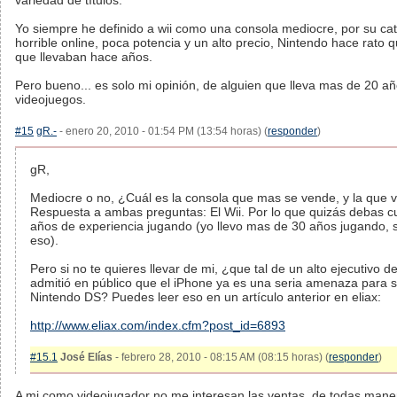
variedad de títulos.
Yo siempre he definido a wii como una consola mediocre, por su ca
horrible online, poca potencia y un alto precio, Nintendo hace rato 
que llevaban hace años.
Pero bueno... es solo mi opinión, de alguien que lleva mas de 20 a
videojuegos.
#15
gR.-
- enero 20, 2010 - 01:54 PM (13:54 horas) (
responder
)
gR,
Mediocre o no, ¿Cuál es la consola que mas se vende, y la que
Respuesta a ambas preguntas: El Wii. Por lo que quizás debas cu
años de experiencia jugando (yo llevo mas de 30 años jugando, 
eso).
Pero si no te quieres llevar de mi, ¿que tal de un alto ejecutivo 
admitió en público que el iPhone ya es una seria amenaza para s
Nintendo DS? Puedes leer eso en un artículo anterior en eliax:
http://www.eliax.com/index.cfm?post_id=6893
#15.1
José Elías
- febrero 28, 2010 - 08:15 AM (08:15 horas) (
responder
)
A mi como videojugador no me interesan las ventas, de todas maner