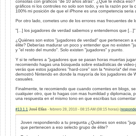
consolas con gráficos "de 10 años atrás". ¿Qué te indica eso?
gráficos ni los controles no solo son todo, y es la razón por la 
100% mi posición de que el iPhone es una competencia seria 
Por otro lado, cometes uno de los errores mas frecuentes de los
"[...] los jugadores de verdad sabemos y entendemos que [...]"
¿Quiénes son estos "jugadores de verdad" que pertenecen a 
élite? Deberías madurar un poco y entender que no existen "
y "el resto del mundo". Solo existen "jugadores" y punto.
Y si te refieres a "jugadores que se pasan horas muertas juga
recomiendo hagas una búsqueda sobre estadísticas de video-
verás que estos jugadores "hard-core" son la *minoría* del me
demostró Nintendo en donde la mayoría de los jugadores de W
casuales.
Finalmente, te recomiendo que cuando comentes en blogs, sea
cualquier otro, que lo hagas con mas humildad y diplomacia, po
una respuesta en el mismo tono en que escribas tus comentari
#13.1.1
José Elías
- febrero 28, 2010 - 08:15 AM (08:15 horas) (
responde
Joven respondiendo a tu pregunta ¿Quiénes son estos "jug
que pertenecen a eso selecto grupo de élite?