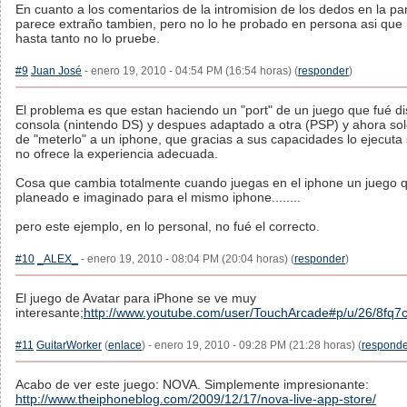
En cuanto a los comentarios de la intromision de los dedos en la p
parece extraño tambien, pero no lo he probado en persona asi que 
hasta tanto no lo pruebe.
#9
Juan José
- enero 19, 2010 - 04:54 PM (16:54 horas) (
responder
)
El problema es que estan haciendo un "port" de un juego que fué d
consola (nintendo DS) y despues adaptado a otra (PSP) y ahora sol
de "meterlo" a un iphone, que gracias a sus capacidades lo ejecuta
no ofrece la experiencia adecuada.
Cosa que cambia totalmente cuando juegas en el iphone un juego q
planeado e imaginado para el mismo iphone........
pero este ejemplo, en lo personal, no fué el correcto.
#10
_ALEX_
- enero 19, 2010 - 08:04 PM (20:04 horas) (
responder
)
El juego de Avatar para iPhone se ve muy
interesante;
http://www.youtube.com/user/TouchArcade#p/u/26/8fq
#11
GuitarWorker
(
enlace
) - enero 19, 2010 - 09:28 PM (21:28 horas) (
responde
Acabo de ver este juego: NOVA. Simplemente impresionante:
http://www.theiphoneblog.com/2009/12/17/nova-live-app-store/