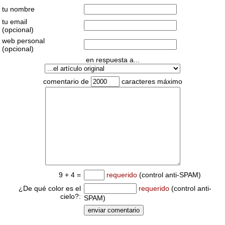
tu nombre
tu email
(opcional)
web personal
(opcional)
en respuesta a...
comentario de
caracteres máximo
9 + 4 =
requerido
(control anti-SPAM)
¿De qué color es el
requerido
(control anti-
cielo?:
SPAM)