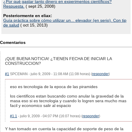
¿Por qué gastar tanto dinero en experimentos científicos?
Respuesta.
( sept 25, 2008)
Posteriormente en eliax:
Guía práctica sobre cómo utilizar un... elevador (en serio). Con tip
de salud
( oct 15, 2013)
Comentarios
¡QUE BUENA NOTICIA! ¿TIENEN FECHA DE INICIAR LA
CONSTRUCCION?
#1
SPCEMAN - julio 9, 2009 - 11:08 AM (11:08 horas) (
responder
)
eso es tecnologia de la epoca de las piramides
los cientificos estan buscando como anular la gravedad de la
masa eso si es tecnologia y cuando lo logren sera mucho mas
facil y economico salir al espacio
#1.1
- julio 9, 2009 - 04:07 PM (16:07 horas) (
responder
)
Y han tomado en cuenta la capacidad de soporte de peso de la