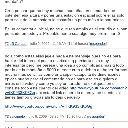
montaña?
Creo pensar que no hay muchas montañas en el mundo que
ostenten esa altura y poner una estación espacial sobre ellas solo
para salir de la atmósfera le costaría un poco más a la naturaleza.
Es un comentario inicial, no se que tan amplio es el estudio o si han
pensado en todo ya. Probablemente sea algo muy preliminar :S.
#2
LS Canaan
- julio 9, 2009 - 11:16 AM (11:16 horas) (
responder
)
hola como estas elias jejeje nada este mensaje pues no es para
hablar del tema del post o el articulo q porsierto esta muy
interesante pero me parese una idea algo complicada mas q todo
por lo de la montaña a 5000 m eeee creo q deben de haber formas
mucho mas sencillas como una super catapulta de dimensiones
epicas bueno pero el comentario no es para eso es q quiero q
mires este video y como yo soy un tarado me expliques en q
consiste todo este cuento del video
http://www.youtube.com/watch?
v=fKK933KK6Gg
ahi esta el link espero lo mires y me cuentes si
tienes tiempo gracias ahi lo dejo denuevo
http://www.youtube.com/watch?v=fKK933KK6Gg
#3
sakamoto
- julio 9, 2009 - 03:30 PM (15:30 horas) (
responder
)