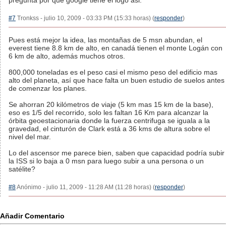
pregunta por que google tiene el logo asi.
#7
Tronkss - julio 10, 2009 - 03:33 PM (15:33 horas) (
responder
)
Pues está mejor la idea, las montañas de 5 msn abundan, el
everest tiene 8.8 km de alto, en canadá tienen el monte Logán con
6 km de alto, además muchos otros.
800,000 toneladas es el peso casi el mismo peso del edificio mas
alto del planeta, así que hace falta un buen estudio de suelos antes
de comenzar los planes.
Se ahorran 20 kilómetros de viaje (5 km mas 15 km de la base),
eso es 1/5 del recorrido, solo les faltan 16 Km para alcanzar la
órbita geoestacionaria donde la fuerza centrifuga se iguala a la
gravedad, el cinturón de Clark está a 36 kms de altura sobre el
nivel del mar.
Lo del ascensor me parece bien, saben que capacidad podría subir
la ISS si lo baja a 0 msn para luego subir a una persona o un
satélite?
#8
Anónimo - julio 11, 2009 - 11:28 AM (11:28 horas) (
responder
)
Añadir Comentario