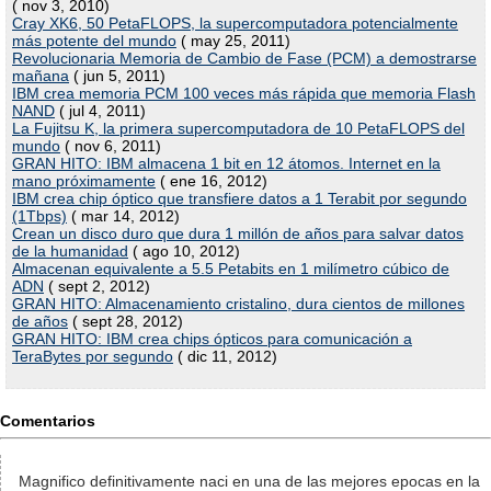
( nov 3, 2010)
Cray XK6, 50 PetaFLOPS, la supercomputadora potencialmente
más potente del mundo
( may 25, 2011)
Revolucionaria Memoria de Cambio de Fase (PCM) a demostrarse
mañana
( jun 5, 2011)
IBM crea memoria PCM 100 veces más rápida que memoria Flash
NAND
( jul 4, 2011)
La Fujitsu K, la primera supercomputadora de 10 PetaFLOPS del
mundo
( nov 6, 2011)
GRAN HITO: IBM almacena 1 bit en 12 átomos. Internet en la
mano próximamente
( ene 16, 2012)
IBM crea chip óptico que transfiere datos a 1 Terabit por segundo
(1Tbps)
( mar 14, 2012)
Crean un disco duro que dura 1 millón de años para salvar datos
de la humanidad
( ago 10, 2012)
Almacenan equivalente a 5.5 Petabits en 1 milímetro cúbico de
ADN
( sept 2, 2012)
GRAN HITO: Almacenamiento cristalino, dura cientos de millones
de años
( sept 28, 2012)
GRAN HITO: IBM crea chips ópticos para comunicación a
TeraBytes por segundo
( dic 11, 2012)
Comentarios
Magnifico definitivamente naci en una de las mejores epocas en la