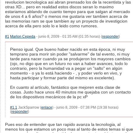
revolucion tecnologica asi abran prensado los de la recentista y las
otras XD... pero en realidad estos discos seran lo maximo
estariamos ablando de cuanto tiempo para que salgan al mercado
de unos 4 a 6 años? o menos me gustaria ver tambien acerca de
las memorias ram se que tambien ay un proyecto de investigcion
acerca de ella pero solo lo e leido como rumores.
#1
Marlon Cepeda
- junio 8, 2009 - 01:35 AM (01:35 horas) (
responder
)
Pienso igual. Que bueno haber nacido en esta época, ni muy
temprano para morir sin poder "salvarme" de tal evento, ni muy
tarde para nacer cuando ya se produjeron los mayores cambios
(ojo, no digo que en un futuro no van a haber avances, todo lo
contrario, pero la humanidad va a pegar un "salto" en algún
momento - o ya lo está haciendo - , y poder verlo en vivo, y
hasta participar y formar parte del mismo es excelente).
En cuanto al artículo, fantástico que mejoren esta clase de
cosas. Justo hace unos 40 minutos me quejaba con un contacto
de los dispositivos mecánicos de la pc xP
#1.1
JackSparrow (
enlace
) - junio 8, 2009 - 07:38 PM (19:38 horas)
(
responder
)
Pues eso de entender que tan rapido avanza la tecnologia, al
menos los que estamos un poco mas al tanto de estos temas si que