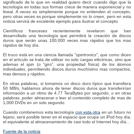
significado de lo que en realidad quiero decir cuando digo que la
tecnología en todas sus formas crece de manera exponencial y no
lineal. A veces es simplemente porque no entienden el concepto,
pero otras veces es porque simplemente no lo creen, pero en esta
noticia servirá de excelente ejemplo para ilustrar el concepto.
Científicos franceses recientemente revelaron que han
desarrollado una tecnología que permitirá la creación de discos
duros que serán unas 100,000 veces mas rápidos que los mas
rápidos de hoy día.
El truco está en una ciencia llamada "
spintronics
", que como dicen
en el artículo se trata de utilizar no solo cargas eléctricas, sino que
ademas el
spin
(o "giro", una propiedad física) de los átomos
individuales, permitiendo discos duros muchísimo mas compactos,
mas densos y rápidos.
En otras palabras, si tomamos un disco duro típico que transfiera
50 MB/s, hablamos ahora de tener discos duros que transferirían
información a un ritmo de 4.77 TeraBytes por segundo, o en otras
palabras, poder almacenar o leer el contenido completo de mas de
1,000 DVDs en un solo segundo.
Cuando combinemos esta tecnología
con esta otra
en un futuro no
lejano, será posible tener en el espacio que ocupa un iPod hoy día,
el equivalente al almacenamiento de casi todo el Internet hoy día...
Fuente de la noticia