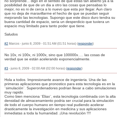
no sorprende... digo en el sentido de que estas tan abierto ya a la
posibilidad de que de un dia a otro las cosas que pensabas lo
mejor, no es ni de cerca a lo nuevo que esta por llegar. Aun claro
que no deja de maravillarme el hecho de que se puedan seguir
mejorando las tecnologias. Supongo que este disco duro tendra su
buena cantidad de espacio, seria un desperdicio que tuviera un
espacio muy limitado para tanto poder que tiene.
Saludos
#2
Marcos - junio 8, 2009 - 01:51 AM (01:51 horas) (
responder
)
No 10x, ni 100x, ni 1000x, sino que 100000x..... las cosas de
verdad que se están acelerando exponencialmente.
#3
- junio 8, 2009 - 02:00 AM (02:00 horas) (
responder
)
Hola a todos. Impresionante avance de ingenieria. Una de las
primeras aplicaciones que pronostico para esta tecnologia es en la
¨simulación¨. Superordenadores podrian llevar a cabo simulaciones
muy rapido.
Como bien menciona ¨Eliax¨, esta tecnologia combinada con la alta
densidad de almacenamiento podria ser crucial para la simulación
de todo el cuerpo humano en tiempo real pudiendo acelerar
drasticamente la investigación en medicina y sus aplicaciones
inmediatas a toda la humanidad. ¡Una revolución !!!!