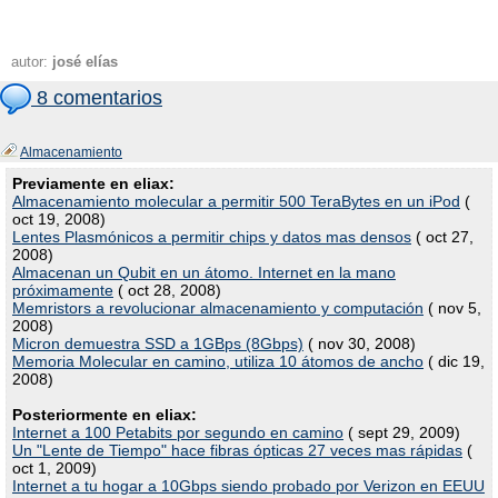
autor:
josé elías
8 comentarios
Almacenamiento
Previamente en eliax:
Almacenamiento molecular a permitir 500 TeraBytes en un iPod
(
oct 19, 2008)
Lentes Plasmónicos a permitir chips y datos mas densos
( oct 27,
2008)
Almacenan un Qubit en un átomo. Internet en la mano
próximamente
( oct 28, 2008)
Memristors a revolucionar almacenamiento y computación
( nov 5,
2008)
Micron demuestra SSD a 1GBps (8Gbps)
( nov 30, 2008)
Memoria Molecular en camino, utiliza 10 átomos de ancho
( dic 19,
2008)
Posteriormente en eliax:
Internet a 100 Petabits por segundo en camino
( sept 29, 2009)
Un "Lente de Tiempo" hace fibras ópticas 27 veces mas rápidas
(
oct 1, 2009)
Internet a tu hogar a 10Gbps siendo probado por Verizon en EEUU