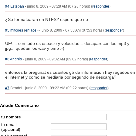
#4
Esteban
- junio 8, 2009 - 07:28 AM (07:28 horas) (
responder
)
¿Se formatearán en NTFS? espero que no.
#5
mitcoes
(
enlace
) - junio 8, 2009 - 07:53 AM (07:53 horas) (
responder
)
UF!.... con todo es espacio y velocidad... desaparecen los mp3 y
jpg... quedan los wav y bmp :-)
#6
Andrés
- junio 8, 2009 - 09:02 AM (09:02 horas) (
responder
)
entonces la pregunat es cuantos gb de informacion hay regados en
el internet y como se mediaria por segundo de descarga?
#7
Bendel - junio 8, 2009 - 09:22 AM (09:22 horas) (
responder
)
Añadir Comentario
tu nombre
tu email
(opcional)