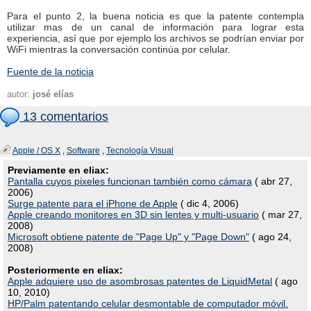
Para el punto 2, la buena noticia es que la patente contempla
utilizar mas de un canal de información para lograr esta
experiencia, así que por ejemplo los archivos se podrían enviar por
WiFi mientras la conversación continúa por celular.
Fuente de la noticia
autor:
josé elías
13 comentarios
Apple / OS X
,
Software
,
Tecnología Visual
Previamente en eliax:
Pantalla cuyos pixeles funcionan también como cámara
( abr 27,
2006)
Surge patente para el iPhone de Apple
( dic 4, 2006)
Apple creando monitores en 3D sin lentes y multi-usuario
( mar 27,
2008)
Microsoft obtiene patente de "Page Up" y "Page Down"
( ago 24,
2008)
Posteriormente en eliax:
Apple adquiere uso de asombrosas patentes de LiquidMetal
( ago
10, 2010)
HP/Palm patentando celular desmontable de computador móvil.