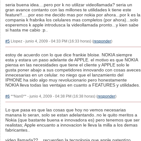
seria buena idea....pero por k no utilizar videollamada? seria un
gran avance contanto con las millones te utilidades k tiene este
feature!!.....por eso me decido mas por nokia por ahora...por k es la
compania k frabrika los celulares mas completos (por ahora)...solo
esperemos k apple introdusca la videollamada pronto...y kien sabe
si hasta me cabio :p..
#5
Llopez - junio 4, 2009 - 04:33 PM (16:33 horas) (
responder
)
estoy de acuerdo con lo que dice frankie bloise. NOKIA siempre
esta y estara un paso adelante de APPLE. el motivo es que NOKIA
piensa en las necesidades que tiene el cliente y APPLE solo le
gusta poner abajo a sus competidores innovando con cosas aveces
innecesarias en un celular. no niego que el lanzamiento del
IPHONE ha sido algo muy revolucionario pero honestamente
NOKIA lleva todas las ventajas en cuanto a FEATURES y utilidades.
#6
**Nan0** - junio 4, 2009 - 04:38 PM (16:38 horas) (
responder
)
Lo que pasa es que las cosas que hoy no vemos necesarias
manana lo seran, solo se estan adelantando..no le quito meritos a
Nokia (que bastante buena e innovadora es) pero tenemos que ser
realistas; Apple encuanto a innovacion le lleva la milla a los demas
fabricantes..
video llamada??....recuerden la tecnologia que apple patentizo