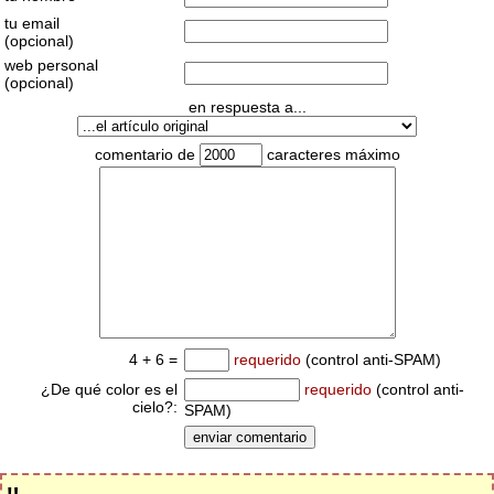
tu email
(opcional)
web personal
(opcional)
en respuesta a...
comentario de
caracteres máximo
4 + 6 =
requerido
(control anti-SPAM)
¿De qué color es el
requerido
(control anti-
cielo?:
SPAM)