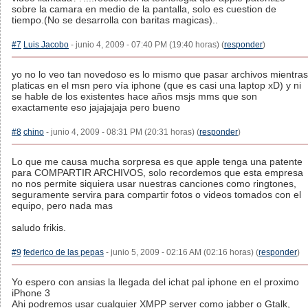
sobre la camara en medio de la pantalla, solo es cuestion de
tiempo.(No se desarrolla con baritas magicas)..
#7
Luis Jacobo
- junio 4, 2009 - 07:40 PM (19:40 horas) (
responder
)
yo no lo veo tan novedoso es lo mismo que pasar archivos mientras
platicas en el msn pero vía iphone (que es casi una laptop xD) y ni
se hable de los existentes hace años msjs mms que son
exactamente eso jajajajaja pero bueno
#8
chino
- junio 4, 2009 - 08:31 PM (20:31 horas) (
responder
)
Lo que me causa mucha sorpresa es que apple tenga una patente
para COMPARTIR ARCHIVOS, solo recordemos que esta empresa
no nos permite siquiera usar nuestras canciones como ringtones,
seguramente servira para compartir fotos o videos tomados con el
equipo, pero nada mas
saludo frikis.
#9
federico de las pepas
- junio 5, 2009 - 02:16 AM (02:16 horas) (
responder
)
Yo espero con ansias la llegada del ichat pal iphone en el proximo
iPhone 3
Ahi podremos usar cualquier XMPP server como jabber o Gtalk,