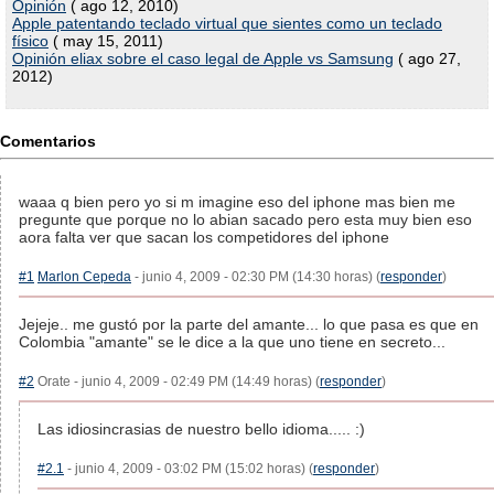
Opinión
( ago 12, 2010)
Apple patentando teclado virtual que sientes como un teclado
físico
( may 15, 2011)
Opinión eliax sobre el caso legal de Apple vs Samsung
( ago 27,
2012)
Comentarios
waaa q bien pero yo si m imagine eso del iphone mas bien me
pregunte que porque no lo abian sacado pero esta muy bien eso
aora falta ver que sacan los competidores del iphone
#1
Marlon Cepeda
- junio 4, 2009 - 02:30 PM (14:30 horas) (
responder
)
Jejeje.. me gustó por la parte del amante... lo que pasa es que en
Colombia "amante" se le dice a la que uno tiene en secreto...
#2
Orate - junio 4, 2009 - 02:49 PM (14:49 horas) (
responder
)
Las idiosincrasias de nuestro bello idioma..... :)
#2.1
- junio 4, 2009 - 03:02 PM (15:02 horas) (
responder
)