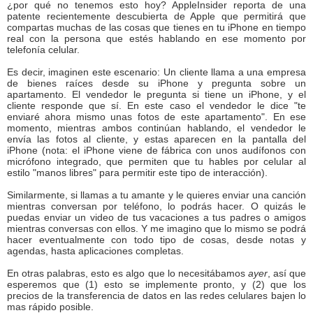
¿por qué no tenemos esto hoy? AppleInsider reporta de una
patente recientemente descubierta de Apple que permitirá que
compartas muchas de las cosas que tienes en tu iPhone en tiempo
real con la persona que estés hablando en ese momento por
telefonía celular.
Es decir, imaginen este escenario: Un cliente llama a una empresa
de bienes raíces desde su iPhone y pregunta sobre un
apartamento. El vendedor le pregunta si tiene un iPhone, y el
cliente responde que sí. En este caso el vendedor le dice "te
enviaré ahora mismo unas fotos de este apartamento". En ese
momento, mientras ambos continúan hablando, el vendedor le
envía las fotos al cliente, y estas aparecen en la pantalla del
iPhone (nota: el iPhone viene de fábrica con unos audífonos con
micrófono integrado, que permiten que tu hables por celular al
estilo "manos libres" para permitir este tipo de interacción).
Similarmente, si llamas a tu amante y le quieres enviar una canción
mientras conversan por teléfono, lo podrás hacer. O quizás le
puedas enviar un video de tus vacaciones a tus padres o amigos
mientras conversas con ellos. Y me imagino que lo mismo se podrá
hacer eventualmente con todo tipo de cosas, desde notas y
agendas, hasta aplicaciones completas.
En otras palabras, esto es algo que lo necesitábamos
ayer
, así que
esperemos que (1) esto se implemente pronto, y (2) que los
precios de la transferencia de datos en las redes celulares bajen lo
mas rápido posible.