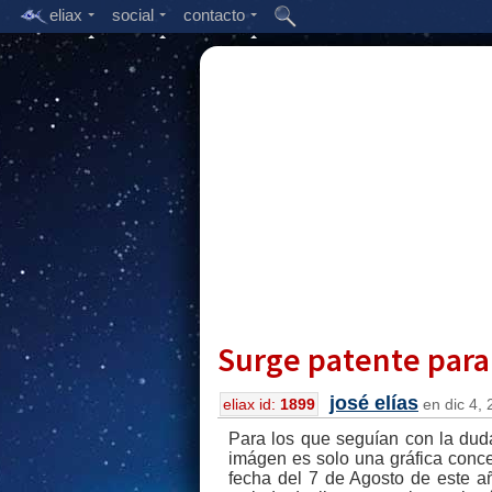
eliax
social
contacto
Surge patente para
josé elías
eliax id:
1899
en dic 4, 
Para los que seguían con la dud
imágen es solo una gráfica concep
fecha del 7 de Agosto de este a