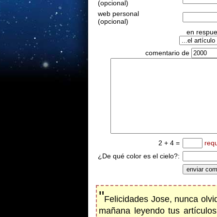
(opcional)
web personal
(opcional)
en respues
comentario de
2 + 4 =
req
¿De qué color es el cielo?:
"
Felicidades Jose, nunca olvi
mañana leyendo tus artículo