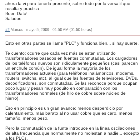
ahora la vi para tenerla presente, sobre todo por lo versatil que
resulta y practica..
Buen Dato!
Saludos
#2
Marcos - mayo 5, 2009 - 01:50 AM (01:50 horas)
Esto en otras partes se llama "PLC" y funciona bien... si hay suerte.
Te cuento: ocurre que cada vez más se estan utilizando
transformadores basados en fuentes conmutadas. Los cargadores
de los teléfonos nuevos son ridículamente pequeños (casi parecen
un enchufe común). De igual forma la mayoría de los
transformadores actuales (para teléfonos inalámbricos, modems,
routers, switchs, etc), al igual que las fuentes de televisores, DVDs,
decodificadores, son conmutadas. Se las reconoce porque ocupan
poco lugar y pesan muy poquito en comparación con los
transformadores normales (de hilo de cobre sobre núcleo de
hierro).
Eso en principio es un gran avance: menos desperdicio por
calentamiento, más barato al no usar cobre que es caro, menos
tamaño, menos peso.
Pero la conmutación de la funte introduce en la línea oscilaciones
de alta frecuencia que normalmente no molestan a nadie... excepto
a los PLCs.