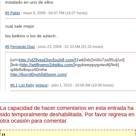
instalado en uno de ellos
#5
Pablo
- mayo 6, 2009 - 04:07 PM (16:07 horas)
cual sale mejor
los belkins o los de aztech..
#6
Fernando Diaz
- junio 23, 2009 - 01:33 AM (01:33 horas)
[url=
http://vl29viqd3gc6xuh8.com/
]1wk0xb2m0o7za95u[/url]
[link=
http://wtiflrwmo2dgjibu.com/
]ngykweppygvtevlt[/link]
qdtb8xlbqoz40mhe
http://6orrd0yoh5it0som.com/
#6.1
Lori Kelly
(
enlace
) - julio 1, 2010 - 10:00 AM (10:00 horas)
La capacidad de hacer comentarios en esta entrada ha
sido temporalmente deshabilitada. Por favor regresa en
otra ocasión para comentar.