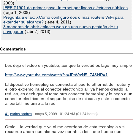
2009)
IEEE P1901 da primer paso: Internet por lineas eléctricas públicas
( ago 1, 2009)
Pregunta a eliax: ¿Cómo configuro dos o más routers WiFi para
extender su alcance?
( ene 4, 2011)
3 maneras de abrir enlaces web en una nueva pestaña de tu
navegador
( abr 7, 2013)
Comentarios
Les dejo el video en youtube, aunque la verdad es lago muy simple
http://www.youtube.com/watch?v=JPtWtzN5_74&NR=1
El diposotivo homeplug se conencta al puerto ethernet del router y
el otro extremo ira al conector electronico alli ya hemos creado la
red lan, es decir que si tomo otro conector homeplug y lo pego a un
conector electrico en el segundo piso de mi casa y este lo conecto
al portatil me unire a la red
#1
carlos andres
- mayo 5, 2009 - 01:24 AM (01:24 horas)
Orale... la verdad que ya ni me acordaba de esta tecnologia y si
recuerdo ahora que alguna vez por ahi la lei... que bueno que