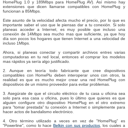
HomePlug 1.0 y 189Mbps para HomePlug AV). Así mismo hay
extensiones que dicen llamarse compatibles con HomePlug y
funcionan a 85Mbps.
Este asunto de la velocidad afecta mucho el precio, por lo que es
importante saber el uso que le piensas dar a tu conexión. Si solo
planeas acceder a Internet, es muy posible que incluso una
conexión de 14Mbps sea mucho mas que suficiente, ya que hoy
día son pocos los hogares que tienen Internet a una velocidad de
incluso 1Mbps.
Ahora, si planeas conectar y compartir archivos entres varias
computadoras en tu red local, entonces el comprar los modelos
mas rápidos ya sería algo justificado.
2. Aunque en teoría todo fabricante que cree dispositivos
compatibles con HomePlu deben interoperar unos con otros, la
realidad es que es mucho mejor crear una red HomePlug con
dispositivos de un mismo proveedor para evitar problemas.
3. Asegúrate de que el circuito eléctrico de tu casa u oficina sea
solo para esa casa u oficina, pues lo último que quieres es que
alguien configure otro dispositivo HomePlug en el otro extremo
para "tomar prestada" tu conexión a Internet o simplemente para
hacer actos de bandalismo electrónico.
4. Otro término utilizado a veces en vez de "HomePlug" es
"Powerline", como lo hace
Belkin con sus productos
, los cuales a