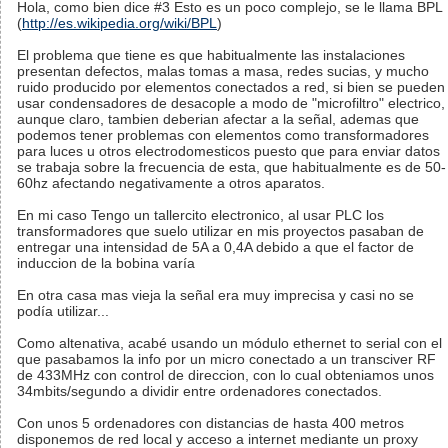
Hola, como bien dice #3 Esto es un poco complejo, se le llama BPL
(
http://es.wikipedia.org/wiki/BPL
)
El problema que tiene es que habitualmente las instalaciones
presentan defectos, malas tomas a masa, redes sucias, y mucho
ruido producido por elementos conectados a red, si bien se pueden
usar condensadores de desacople a modo de "microfiltro" electrico,
aunque claro, tambien deberian afectar a la señal, ademas que
podemos tener problemas con elementos como transformadores
para luces u otros electrodomesticos puesto que para enviar datos
se trabaja sobre la frecuencia de esta, que habitualmente es de 50-
60hz afectando negativamente a otros aparatos.
En mi caso Tengo un tallercito electronico, al usar PLC los
transformadores que suelo utilizar en mis proyectos pasaban de
entregar una intensidad de 5A a 0,4A debido a que el factor de
induccion de la bobina varía
En otra casa mas vieja la señal era muy imprecisa y casi no se
podía utilizar...
Como altenativa, acabé usando un módulo ethernet to serial con el
que pasabamos la info por un micro conectado a un transciver RF
de 433MHz con control de direccion, con lo cual obteniamos unos
34mbits/segundo a dividir entre ordenadores conectados.
Con unos 5 ordenadores con distancias de hasta 400 metros
disponemos de red local y acceso a internet mediante un proxy