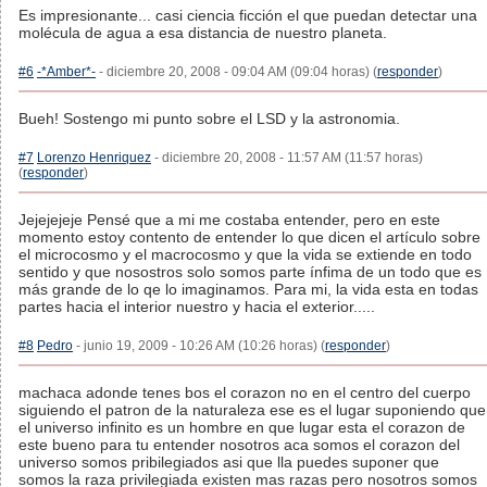
Es impresionante... casi ciencia ficción el que puedan detectar una
molécula de agua a esa distancia de nuestro planeta.
#6
-*Amber*-
- diciembre 20, 2008 - 09:04 AM (09:04 horas) (
responder
)
Bueh! Sostengo mi punto sobre el LSD y la astronomia.
#7
Lorenzo Henriquez
- diciembre 20, 2008 - 11:57 AM (11:57 horas)
(
responder
)
Jejejejeje Pensé que a mi me costaba entender, pero en este
momento estoy contento de entender lo que dicen el artículo sobre
el microcosmo y el macrocosmo y que la vida se extiende en todo
sentido y que nosostros solo somos parte ínfima de un todo que es
más grande de lo qe lo imaginamos. Para mi, la vida esta en todas
partes hacia el interior nuestro y hacia el exterior.....
#8
Pedro
- junio 19, 2009 - 10:26 AM (10:26 horas) (
responder
)
machaca adonde tenes bos el corazon no en el centro del cuerpo
siguiendo el patron de la naturaleza ese es el lugar suponiendo que
el universo infinito es un hombre en que lugar esta el corazon de
este bueno para tu entender nosotros aca somos el corazon del
universo somos pribilegiados asi que lla puedes suponer que
somos la raza privilegiada existen mas razas pero nosotros somos