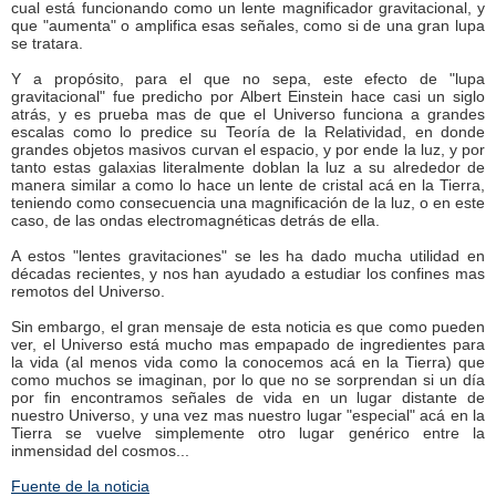
cual está funcionando como un lente magnificador gravitacional, y
que "aumenta" o amplifica esas señales, como si de una gran lupa
se tratara.
Y a propósito, para el que no sepa, este efecto de "lupa
gravitacional" fue predicho por Albert Einstein hace casi un siglo
atrás, y es prueba mas de que el Universo funciona a grandes
escalas como lo predice su Teoría de la Relatividad, en donde
grandes objetos masivos curvan el espacio, y por ende la luz, y por
tanto estas galaxias literalmente doblan la luz a su alrededor de
manera similar a como lo hace un lente de cristal acá en la Tierra,
teniendo como consecuencia una magnificación de la luz, o en este
caso, de las ondas electromagnéticas detrás de ella.
A estos "lentes gravitaciones" se les ha dado mucha utilidad en
décadas recientes, y nos han ayudado a estudiar los confines mas
remotos del Universo.
Sin embargo, el gran mensaje de esta noticia es que como pueden
ver, el Universo está mucho mas empapado de ingredientes para
la vida (al menos vida como la conocemos acá en la Tierra) que
como muchos se imaginan, por lo que no se sorprendan si un día
por fin encontramos señales de vida en un lugar distante de
nuestro Universo, y una vez mas nuestro lugar "especial" acá en la
Tierra se vuelve simplemente otro lugar genérico entre la
inmensidad del cosmos...
Fuente de la noticia