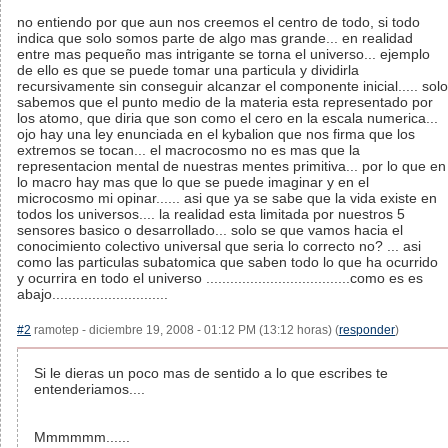
no entiendo por que aun nos creemos el centro de todo, si todo
indica que solo somos parte de algo mas grande... en realidad
entre mas pequeño mas intrigante se torna el universo... ejemplo
de ello es que se puede tomar una particula y dividirla
recursivamente sin conseguir alcanzar el componente inicial..... solo
sabemos que el punto medio de la materia esta representado por
los atomo, que diria que son como el cero en la escala numerica...
ojo hay una ley enunciada en el kybalion que nos firma que los
extremos se tocan... el macrocosmo no es mas que la
representacion mental de nuestras mentes primitiva... por lo que en
lo macro hay mas que lo que se puede imaginar y en el
microcosmo mi opinar...... asi que ya se sabe que la vida existe en
todos los universos.... la realidad esta limitada por nuestros 5
sensores basico o desarrollado... solo se que vamos hacia el
conocimiento colectivo universal que seria lo correcto no? ... asi
como las particulas subatomica que saben todo lo que ha ocurrido
y ocurrira en todo el universo ....................................como es es
abajo.............................
#2
ramotep - diciembre 19, 2008 - 01:12 PM (13:12 horas) (
responder
)
Si le dieras un poco mas de sentido a lo que escribes te
entenderiamos....
Mmmmmm......