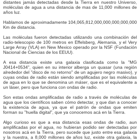
distantes jamás detectadas desde la Tierra en nuestro Universo,
moléculas de agua a una distancia de mas de 11,000 millones de
años luz.
Hablamos de aproximadamente 104,065,812,000,000,000,000,000
Km de distancia.
Las moléculas fueron detectadas utilizando una combinación del
radio-telescopio de 100 metros en Effelsberg, Alemania, y el Very
Large Array (VLA) en New Mexico operado por la NSF (Fundación
Nacional de Ciencias de los EEUU).
A esa distancia existe una galaxia clasificada como la "MG
J0414+0534", quien en su interior alberga un quasar (una región
alrededor del "disco de no retorno" de un agujero negro masivo), y
cuyas ondas de radio están siendo amplificadas por las moléculas
de agua en lo que se denomina un
máser
, que es el equivalente a
un láser, pero que funciona con ondas de radio.
Son estas ondas amplificadas de radio a través de moléculas de
agua que los científicos saben cómo detectar, y que dan a conocer
la existencia de agua, ya que el patrón de ondas que emiten
forman su "huella digital", que ya conocemos acá en la Tierra.
Algo curioso es que a esa distancia esas ondas de radio, aun
amplificadas por el agua, no hubieran podido ser detectadas por
nosotros acá en la Tierra, pero sucede que justo entre esa galaxia
y la nuestra, a 8,000 millones de años luz, existe otra galaxia, la