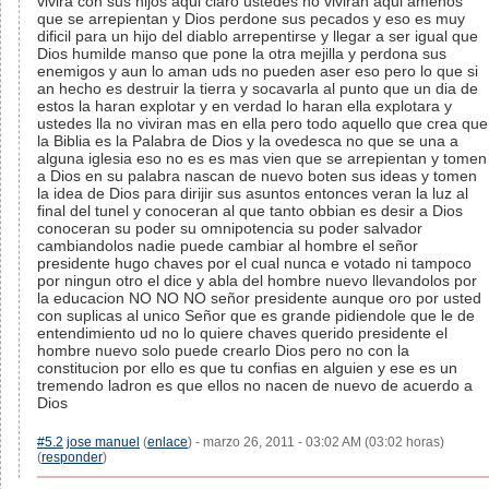
vivira con sus hijos aqui claro ustedes no viviran aqui amenos
que se arrepientan y Dios perdone sus pecados y eso es muy
dificil para un hijo del diablo arrepentirse y llegar a ser igual que
Dios humilde manso que pone la otra mejilla y perdona sus
enemigos y aun lo aman uds no pueden aser eso pero lo que si
an hecho es destruir la tierra y socavarla al punto que un dia de
estos la haran explotar y en verdad lo haran ella explotara y
ustedes lla no viviran mas en ella pero todo aquello que crea que
la Biblia es la Palabra de Dios y la ovedesca no que se una a
alguna iglesia eso no es es mas vien que se arrepientan y tomen
a Dios en su palabra nascan de nuevo boten sus ideas y tomen
la idea de Dios para dirijir sus asuntos entonces veran la luz al
final del tunel y conoceran al que tanto obbian es desir a Dios
conoceran su poder su omnipotencia su poder salvador
cambiandolos nadie puede cambiar al hombre el señor
presidente hugo chaves por el cual nunca e votado ni tampoco
por ningun otro el dice y abla del hombre nuevo llevandolos por
la educacion NO NO NO señor presidente aunque oro por usted
con suplicas al unico Señor que es grande pidiendole que le de
entendimiento ud no lo quiere chaves querido presidente el
hombre nuevo solo puede crearlo Dios pero no con la
constitucion por ello es que tu confias en alguien y ese es un
tremendo ladron es que ellos no nacen de nuevo de acuerdo a
Dios
#5.2
jose manuel
(
enlace
) - marzo 26, 2011 - 03:02 AM (03:02 horas)
(
responder
)