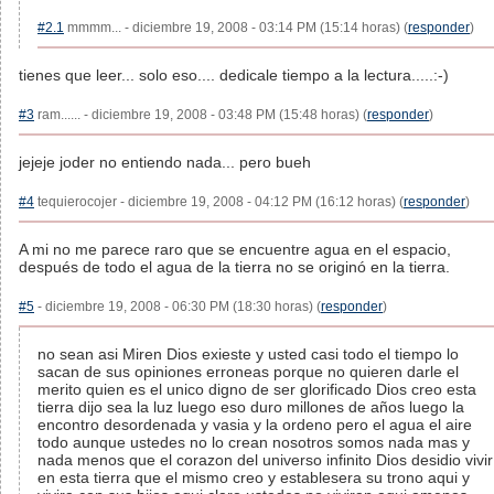
#2.1
mmmm... - diciembre 19, 2008 - 03:14 PM (15:14 horas) (
responder
)
tienes que leer... solo eso.... dedicale tiempo a la lectura.....:-)
#3
ram...... - diciembre 19, 2008 - 03:48 PM (15:48 horas) (
responder
)
jejeje joder no entiendo nada... pero bueh
#4
tequierocojer - diciembre 19, 2008 - 04:12 PM (16:12 horas) (
responder
)
A mi no me parece raro que se encuentre agua en el espacio,
después de todo el agua de la tierra no se originó en la tierra.
#5
- diciembre 19, 2008 - 06:30 PM (18:30 horas) (
responder
)
no sean asi Miren Dios exieste y usted casi todo el tiempo lo
sacan de sus opiniones erroneas porque no quieren darle el
merito quien es el unico digno de ser glorificado Dios creo esta
tierra dijo sea la luz luego eso duro millones de años luego la
encontro desordenada y vasia y la ordeno pero el agua el aire
todo aunque ustedes no lo crean nosotros somos nada mas y
nada menos que el corazon del universo infinito Dios desidio vivir
en esta tierra que el mismo creo y establesera su trono aqui y