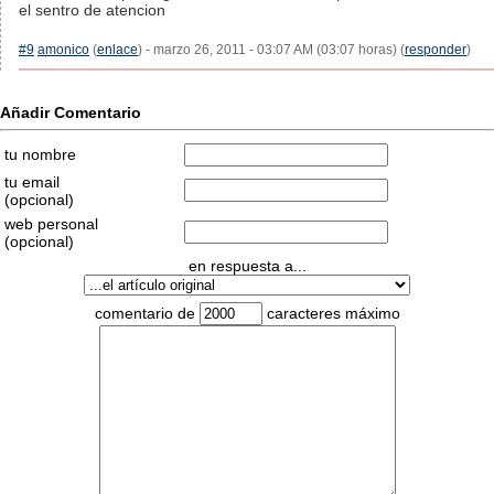
el sentro de atencion
#9
amonico
(
enlace
) - marzo 26, 2011 - 03:07 AM (03:07 horas) (
responder
)
Añadir Comentario
tu nombre
tu email
(opcional)
web personal
(opcional)
en respuesta a...
comentario de
caracteres máximo