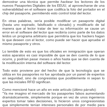
demostrar una técnica que permite
hackear
los lectores de los
nuevos Pasaportes Digitales de los EEUU, al aprovecharse de una
vulnerabilidad en el software que codifica la foto del portador en el
chip del pasaporte, permitiendo esto control total del lector.
En otras palabras, sería posible modificar un pasaporte digital
(hasta uno expirado, falsificado o clonado) y modificarlo de tal
manera que al lector tratar de leer su información se cause un
error en el software del lector que recibiría como parte de los datos
leídos un programa arbitrario que permitiría que los hackers hagan
lo que deseen con el lector, como puede ser hacer que apruebe el
mismo pasaporte y otros.
Lo temible de esto es que los oficiales en inmigración que operan
estos aparatos es casi imposible de que se den cuenta de lo que
ocurre, y podrían pasar meses o años hasta que se den cuenta de
la modificación interna del software del lector.
Todo esto proviene por del hecho de que la tecnología que se
utiliza en los pasaportes no fue aprobada por un panel de expertos
en seguridad, sino de congresistas que posiblemente ni sepan lo
que las iniciales RFID significan.
Como mencioné hace un año en este artículo (último párrafo):
"Ya me imagino el mercado de los pasaportes falsos aumentando
dramásticamente, simplemente porque en vez de unos ingenieros
expertos tomar tales decisiones, lo hicieron unos congresionistas
que simplemente tenían intereses personales de por medio para