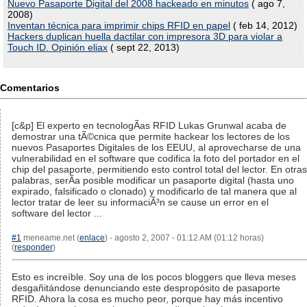
Nuevo Pasaporte Digital del 2008 hackeado en minutos
( ago 7,
2008)
Inventan técnica para imprimir chips RFID en papel
( feb 14, 2012)
Hackers duplican huella dactilar con impresora 3D para violar a
Touch ID. Opinión eliax
( sept 22, 2013)
Comentarios
[c&p] El experto en tecnologÃ­as RFID Lukas Grunwal acaba de
demostrar una tÃ©cnica que permite hackear los lectores de los
nuevos Pasaportes Digitales de los EEUU, al aprovecharse de una
vulnerabilidad en el software que codifica la foto del portador en el
chip del pasaporte, permitiendo esto control total del lector. En otras
palabras, serÃ­a posible modificar un pasaporte digital (hasta uno
expirado, falsificado o clonado) y modificarlo de tal manera que al
lector tratar de leer su informaciÃ³n se cause un error en el
software del lector ...
#1
meneame.net (
enlace
) - agosto 2, 2007 - 01:12 AM (01:12 horas)
(
responder
)
Esto es increíble. Soy una de los pocos bloggers que lleva meses
desgañitándose denunciando este despropósito de pasaporte
RFID. Ahora la cosa es mucho peor, porque hay más incentivo