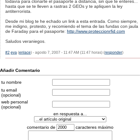
todavía para clonarte el pasaporte a distancia, sin que te enteres...
hasta que se te lleven a rastras 2 GEOs y te apliquen la ley
antiterrorista.
Desde mi blog te he echado un link a esta entrada. Como siempre,
me indigno, protesto, y recomiendo el tema de las fundas con jaula
de Faraday para el pasaporte:
http://www.proteccionrfid.com
Saludos veraniegos.
#2
eva
(
enlace
) - agosto 7, 2007 - 11:47 AM (11:47 horas) (
responder
)
Añadir Comentario
tu nombre
tu email
(opcional)
web personal
(opcional)
en respuesta a...
comentario de
caracteres máximo