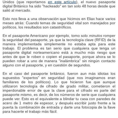
Unidos (que reportamos
en este artículo
), el nuevo pasaporte
digital Británico ha sido "hackeado" en tan solo 48 horas desde que
salió al mercado.
Esto nos lleva a una observación que hicimos en Eliax hace varios
meses atrás: Cuando temas de seguridad vital son manejados por
políticos, los resultados son catastróficos.
En el pasaporte Americano por ejemplo, tomo solo
minutos
romper
la seguridad del pasaporte, ya que la tecnología clave (RFID) de la
manera implementada simplemente no estaba apta para este
trabajo. El problema es tan serio que cualquiera que tenga un
pasaporte digital norteamericano está a mucho más riesgo que
antes de que le roben o copien el pasaporte, porque ahora se lo
pueden robar a uno de manera "inalámbrica" sin ningún contacto
alguno con el pasaporte, y en cuestión de segundos.
En el caso del pasaporte británico, fueron aun más idiotas los
supuestos "expertos" en seguridad (que nos imaginamos eran
familiares de los políticos). Lo que hicieron fue que aunque
utilizaron tecnología de cifrado de grado militar, cometieron el
imperdonable error de que la clave para el cifrado es parte del
pasaporte mismo, es decir, de los números de serie que cualquiera
puede ver. Esto es el equivalente a blindar tu casa con paredes de
acero de 1 metro de espesor, y después escribir justo frente a la
puerta la combinación de entrada y darte una fotocopia de la llave
para hacerte el trabajo más fácil.