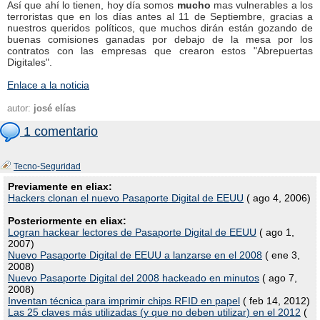
Así que ahí lo tienen, hoy día somos
mucho
mas vulnerables a los
terroristas que en los días antes al 11 de Septiembre, gracias a
nuestros queridos políticos, que muchos dirán están gozando de
buenas comisiones ganadas por debajo de la mesa por los
contratos con las empresas que crearon estos "Abrepuertas
Digitales".
Enlace a la noticia
autor:
josé elías
1 comentario
Tecno-Seguridad
Previamente en eliax:
Hackers clonan el nuevo Pasaporte Digital de EEUU
( ago 4, 2006)
Posteriormente en eliax:
Logran hackear lectores de Pasaporte Digital de EEUU
( ago 1,
2007)
Nuevo Pasaporte Digital de EEUU a lanzarse en el 2008
( ene 3,
2008)
Nuevo Pasaporte Digital del 2008 hackeado en minutos
( ago 7,
2008)
Inventan técnica para imprimir chips RFID en papel
( feb 14, 2012)
Las 25 claves más utilizadas (y que no deben utilizar) en el 2012
(