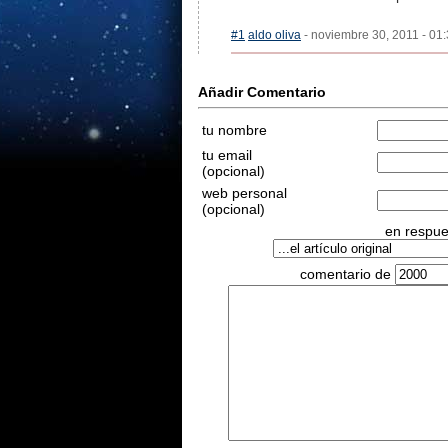
#1
aldo oliva
- noviembre 30, 2011 - 01:
Añadir Comentario
tu nombre
tu email
(opcional)
web personal
(opcional)
en respues
comentario de