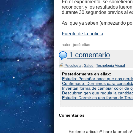
En el experimento, se sometieron
reconocer, y los resultados fuero
durante 30 segundos previos al e
Así que ya saben (empezando por 
Fuente de la noticia
autor:
josé elías
1 comentario
Psicología
,
Salud
,
Tecnología Visual
Posteriormente en eliax:
Estudio: Pestañar hace que nos perd
Confirmado: Dormimos para consolid
Inventan forma de cambiar color de o
Descubren gen que regula la cantid
Estudio: Dormir es una forma de Ter
Comentarios
Exelente articulo!! hare la prueba!