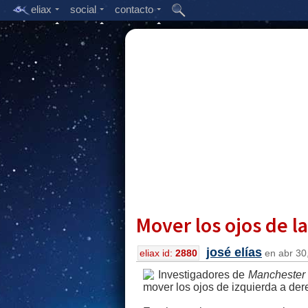
eliax
social
contacto
Mover los ojos de l
josé elías
eliax id:
2880
en abr 30,
Investigadores de
Manchester 
mover los ojos de izquierda a de