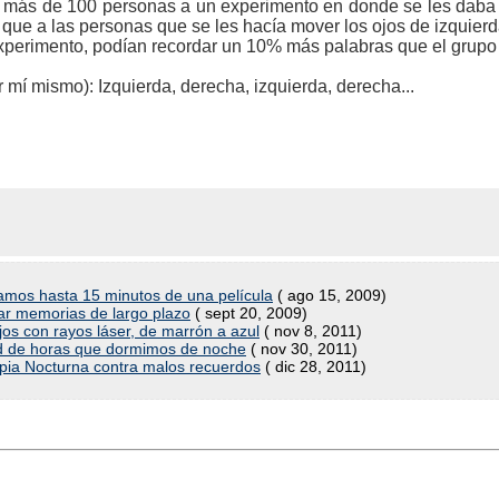
 más de 100 personas a un experimento en donde se les daba l
n que a las personas que se les hacía mover los ojos de izquier
xperimento, podían recordar un 10% más palabras que el grupo
mí mismo): Izquierda, derecha, izquierda, derecha...
amos hasta 15 minutos de una película
( ago 15, 2009)
ar memorias de largo plazo
( sept 20, 2009)
jos con rayos láser, de marrón a azul
( nov 8, 2011)
ad de horas que dormimos de noche
( nov 30, 2011)
apia Nocturna contra malos recuerdos
( dic 28, 2011)