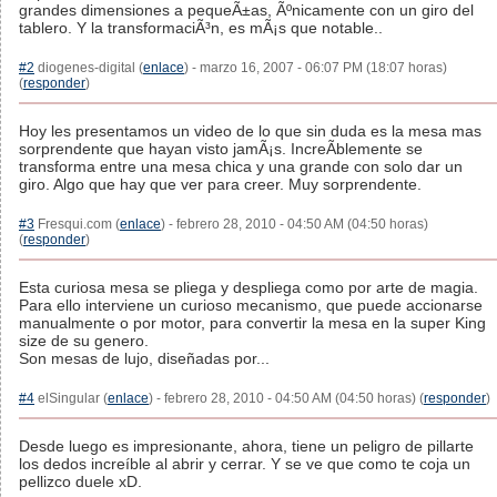
grandes dimensiones a pequeÃ±as, Ãºnicamente con un giro del
tablero. Y la transformaciÃ³n, es mÃ¡s que notable..
#2
diogenes-digital (
enlace
) - marzo 16, 2007 - 06:07 PM (18:07 horas)
(
responder
)
Hoy les presentamos un video de lo que sin duda es la mesa mas
sorprendente que hayan visto jamÃ¡s. IncreÃ­blemente se
transforma entre una mesa chica y una grande con solo dar un
giro. Algo que hay que ver para creer. Muy sorprendente.
#3
Fresqui.com (
enlace
) - febrero 28, 2010 - 04:50 AM (04:50 horas)
(
responder
)
Esta curiosa mesa se pliega y despliega como por arte de magia.
Para ello interviene un curioso mecanismo, que puede accionarse
manualmente o por motor, para convertir la mesa en la super King
size de su genero.
Son mesas de lujo, diseñadas por...
#4
elSingular (
enlace
) - febrero 28, 2010 - 04:50 AM (04:50 horas) (
responder
)
Desde luego es impresionante, ahora, tiene un peligro de pillarte
los dedos increíble al abrir y cerrar. Y se ve que como te coja un
pellizco duele xD.