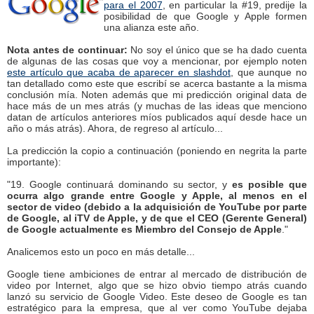
para el 2007
, en particular la #19, predije la
posibilidad de que Google y Apple formen
una alianza este año.
Nota antes de continuar:
No soy el único que se ha dado cuenta
de algunas de las cosas que voy a mencionar, por ejemplo noten
este artículo que acaba de aparecer en slashdot
, que aunque no
tan detallado como este que escribí se acerca bastante a la misma
conclusión mía. Noten además que mi predicción original data de
hace más de un mes atrás (y muchas de las ideas que menciono
datan de artículos anteriores míos publicados aquí desde hace un
año o más atrás). Ahora, de regreso al artículo...
La predicción la copio a continuación (poniendo en negrita la parte
importante):
"19. Google continuará dominando su sector, y
es posible que
ocurra algo grande entre Google y Apple, al menos en el
sector de video (debido a la adquisición de YouTube por parte
de Google, al iTV de Apple, y de que el CEO (Gerente General)
de Google actualmente es Miembro del Consejo de Apple
."
Analicemos esto un poco en más detalle...
Google tiene ambiciones de entrar al mercado de distribución de
video por Internet, algo que se hizo obvio tiempo atrás cuando
lanzó su servicio de Google Video. Este deseo de Google es tan
estratégico para la empresa, que al ver como YouTube dejaba