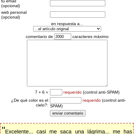
tu email
(opcional)
web personal
(opcional)
en respuesta a...
comentario de
caracteres máximo
7 + 6 =
requerido
(control anti-SPAM)
¿De qué color es el
requerido
(control anti-
cielo?:
SPAM)
"
Excelente... casi me saca una lágrima... me has