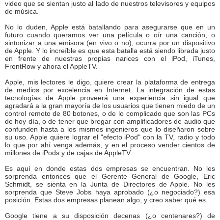
video que se sientan justo al lado de nuestros televisores y equipos
de música.
No lo duden, Apple está batallando para asegurarse que en un
futuro cuando queramos ver una película o oír una canción, o
sintonizar a una emisora (en vivo o no), ocurra por un dispositivo
de Apple. Y lo increíble es que esta batalla está siendo librada justo
en frente de nuestras propias narices con el iPod, iTunes,
FrontRow y ahora el AppleTV.
Apple, mis lectores le digo, quiere crear la plataforma de entrega
de medios por excelencia en Internet. La integración de estas
tecnologías de Apple proveerá una experiencia sin igual que
agradará a la gran mayoría de los usuarios que tienen miedo de un
control remoto de 80 botones, o de lo complicado que son las PCs
de hoy día, o de tener que bregar con amplificadores de audio que
confunden hasta a los mismos ingenieros que lo diseñaron sobre
su uso. Apple quiere lograr el "efecto iPod" con la TV, radio y todo
lo que por ahí venga además, y en el proceso vender cientos de
millones de iPods y de cajas de AppleTV.
Es aquí en donde estas dos empresas se encuentran. No les
sorprenda entonces que el Gerente General de Google, Eric
Schmidt, se sienta en la Junta de Directores de Apple. No les
sorprenda que Steve Jobs haya aprobado (¿o negociado?) esa
posición. Estas dos empresas planean algo, y creo saber qué es.
Google tiene a su disposición decenas (¿o centenares?) de