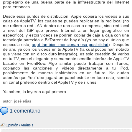
propietario de una buena parte de la infraestructura del Internet
para entonces.
Desde esos puntos de distribución, Apple copiará los videos a sus
cajas de AppleTV, los cuales se pueden replicar en la red local (no
me refiero a red LAN dentro de una casa o empresa, sino red local
a nivel del ISP que provee Internet a un lugar geográfico en
específico), y estos videos se podrán copiar de caja a caja con una
tecnología parecida a BitTorrent de hoy día (yo no soy el único que
especula esto,
aquí también mencionan esa posibilidad
). Después
de ahí, ya con los videos en tu AppleTV (la cual pocos han notado
que viene con un disco duro integrado), es solo cuestión de verlos
en tu TV, con el elegante y sumamente sencillo interfaz de AppleTV
basado en FrontRow. Algo similar puede trabajar con iTunes,
copiando las canciones y videos directamente a tu iPod,
posiblemente de manera inalámbrica en un futuro. No duden
además que YouTube jugará un papel estelar en todo esto, siendo
un canal preferido dentro del AppleTV y de iTunes.
Ya saben, lo leyeron aquí primero...
autor:
josé elías
1 comentario
Opinión / Análisis