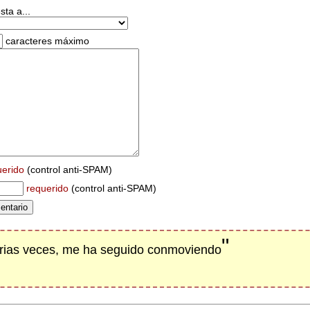
ta a...
caracteres máximo
uerido
(control anti-SPAM)
requerido
(control anti-SPAM)
"
varias veces, me ha seguido conmoviendo