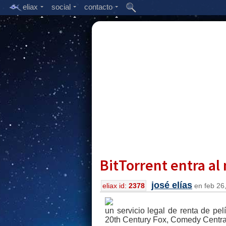
eliax
social
contacto
BitTorrent entra al
josé elías
eliax id:
2378
en feb 26,
un servicio legal de renta de pel
20th Century Fox, Comedy Central