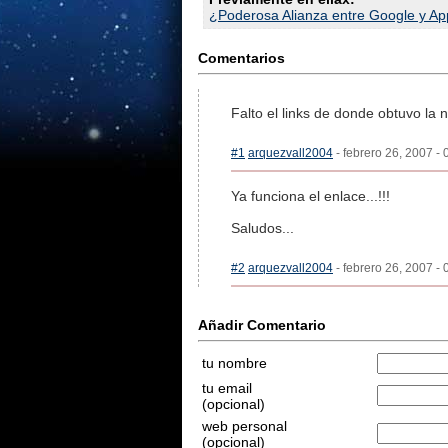
¿Poderosa Alianza entre Google y App
Comentarios
Falto el links de donde obtuvo la n
#1
arquezvall2004
- febrero 26, 2007 - 
Ya funciona el enlace...!!!
Saludos...
#2
arquezvall2004
- febrero 26, 2007 - 
Añadir Comentario
tu nombre
tu email
(opcional)
web personal
(opcional)