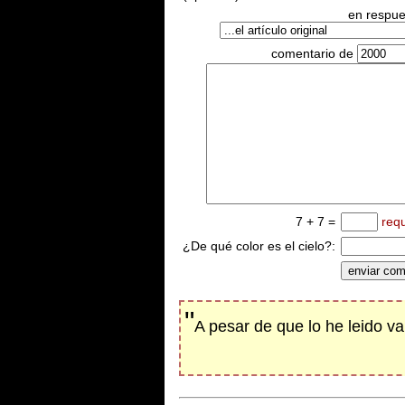
en respues
comentario de
7 + 7 =
req
¿De qué color es el cielo?:
"
A pesar de que lo he leido 