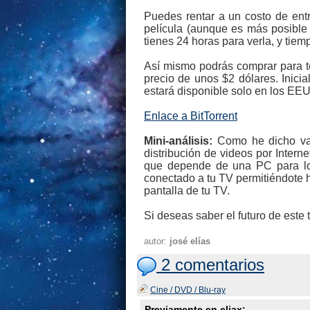
Puedes rentar a un costo de entr
película (aunque es más posible
tienes 24 horas para verla, y tiem
Así mismo podrás comprar para te
precio de unos $2 dólares. Inicia
estará disponible solo en los EE
Enlace a BitTorrent
Mini-análisis:
Como he dicho vari
distribución de videos por Intern
que depende de una PC para los
conectado a tu TV permitiéndote 
pantalla de tu TV.
Si deseas saber el futuro de este 
autor:
josé elías
2 comentarios
Cine / DVD / Blu-ray
Previamente en eliax: