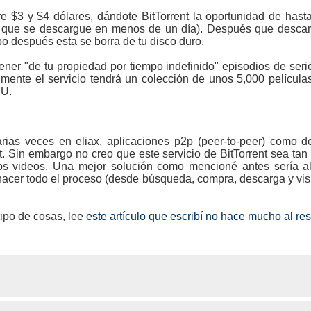
e $3 y $4 dólares, dándote BitTorrent la oportunidad de has
 que se descargue en menos de un día). Después que descargue
po después esta se borra de tu disco duro.
ner "de tu propiedad por tiempo indefinido" episodios de ser
lmente el servicio tendrá un colección de unos 5,000 películas
UU.
as veces en eliax, aplicaciones p2p (peer-to-peer) como del 
et. Sin embargo no creo que este servicio de BitTorrent sea ta
 videos. Una mejor solución como mencioné antes sería al
hacer todo el proceso (desde búsqueda, compra, descarga y visu
tipo de cosas, lee
este artículo que escribí no hace mucho al re