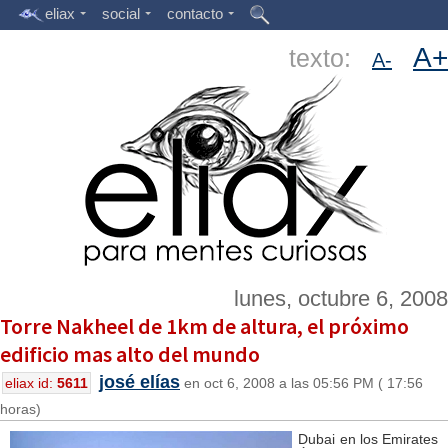
eliax
social
contacto
A+
texto:
A-
lunes, octubre 6, 2008
Torre Nakheel de 1km de altura, el próximo
edificio mas alto del mundo
josé elías
eliax id:
5611
en oct 6, 2008 a las 05:56 PM ( 17:56
horas)
Dubai en los Emirates