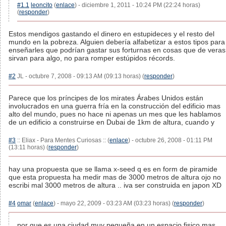
#1.1
leoncito
(
enlace
) - diciembre 1, 2011 - 10:24 PM (22:24 horas)
(
responder
)
Estos mendigos gastando el dinero en estupideces y el resto del
mundo en la pobreza. Alguien debería alfabetizar a estos tipos para
enseñarles que podrían gastar sus forturnas en cosas que de veras
sirvan para algo, no para romper estúpidos récords.
#2
JL - octubre 7, 2008 - 09:13 AM (09:13 horas) (
responder
)
Parece que los príncipes de los mirates Árabes Unidos están
involucrados en una guerra fría en la construcción del edificio mas
alto del mundo, pues no hace ni apenas un mes que les hablamos
de un edificio a construirse en Dubai de 1km de altura, cuando y
#3
:: Eliax - Para Mentes Curiosas :: (
enlace
) - octubre 26, 2008 - 01:11 PM
(13:11 horas) (
responder
)
hay una propuesta que se llama x-seed q es en form de piramide
que esta propuesta ha medir mas de 3000 metros de altura ojo no
escribi mal 3000 metros de altura .. iva ser construida en japon XD
#4
omar
(
enlace
) - mayo 22, 2009 - 03:23 AM (03:23 horas) (
responder
)
por que es una ciudad muy pequeña en un espacio fisico mas