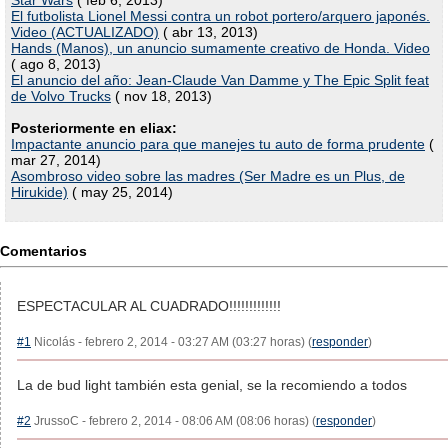
Star Wars
( feb 6, 2013)
El futbolista Lionel Messi contra un robot portero/arquero japonés.
Video (ACTUALIZADO)
( abr 13, 2013)
Hands (Manos), un anuncio sumamente creativo de Honda. Video
( ago 8, 2013)
El anuncio del año: Jean-Claude Van Damme y The Epic Split feat
de Volvo Trucks
( nov 18, 2013)
Posteriormente en eliax:
Impactante anuncio para que manejes tu auto de forma prudente
(
mar 27, 2014)
Asombroso video sobre las madres (Ser Madre es un Plus, de
Hirukide)
( may 25, 2014)
Comentarios
ESPECTACULAR AL CUADRADO!!!!!!!!!!!!!
#1
Nicolás - febrero 2, 2014 - 03:27 AM (03:27 horas) (
responder
)
La de bud light también esta genial, se la recomiendo a todos
#2
JrussoC - febrero 2, 2014 - 08:06 AM (08:06 horas) (
responder
)