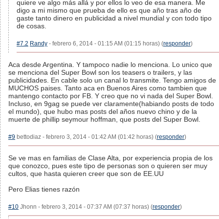
quiere ve algo más allá y por ellos lo veo de esa manera. Me
digo a mi mismo que prueba de ello es que año tras año de
gaste tanto dinero en publicidad a nivel mundial y con todo tipo
de cosas.
#7.2
Randy
- febrero 6, 2014 - 01:15 AM (01:15 horas) (
responder
)
Aca desde Argentina. Y tampoco nadie lo menciona. Lo unico que
se menciona del Super Bowl son los teasers o trailers, y las
publicidades. En cable solo un canal lo transmite. Tengo amigos de
MUCHOS paises. Tanto aca en Buenos Aires como tambien que
mantengo contacto por FB. Y creo que no vi nada del Super Bowl.
Incluso, en 9gag se puede ver claramente(habiando posts de todo
el mundo), que hubo mas posts del años nuevo chino y de la
muerte de phillip seymour hoffman, que posts del Super Bowl.
#9
bettodiaz - febrero 3, 2014 - 01:42 AM (01:42 horas) (
responder
)
Se ve mas en familias de Clase Alta, por experiencia propia de los
que conozco, pues este tipo de personas son o quieren ser muy
cultos, que hasta quieren creer que son de EE.UU
Pero Elias tienes razón
#10
Jhonn - febrero 3, 2014 - 07:37 AM (07:37 horas) (
responder
)