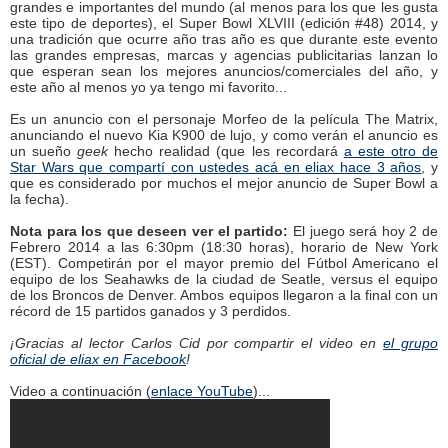
grandes e importantes del mundo (al menos para los que les gusta
este tipo de deportes), el Super Bowl XLVIII (edición #48) 2014, y
una tradición que ocurre año tras año es que durante este evento
las grandes empresas, marcas y agencias publicitarias lanzan lo
que esperan sean los mejores anuncios/comerciales del año, y
este año al menos yo ya tengo mi favorito...
Es un anuncio con el personaje Morfeo de la película The Matrix,
anunciando el nuevo Kia K900 de lujo, y como verán el anuncio es
un sueño
geek
hecho realidad (que les recordará
a este otro de
Star Wars que compartí con ustedes acá en eliax hace 3 años
, y
que es considerado por muchos el mejor anuncio de Super Bowl a
la fecha).
Nota para los que deseen ver el partido:
El juego será hoy 2 de
Febrero 2014 a las 6:30pm (18:30 horas), horario de New York
(EST). Competirán por el mayor premio del Fútbol Americano el
equipo de los Seahawks de la ciudad de Seatle, versus el equipo
de los Broncos de Denver. Ambos equipos llegaron a la final con un
récord de 15 partidos ganados y 3 perdidos.
¡Gracias al lector Carlos Cid por compartir el video en
el grupo
oficial de eliax en Facebook
!
Video a continuación (
enlace YouTube
)...