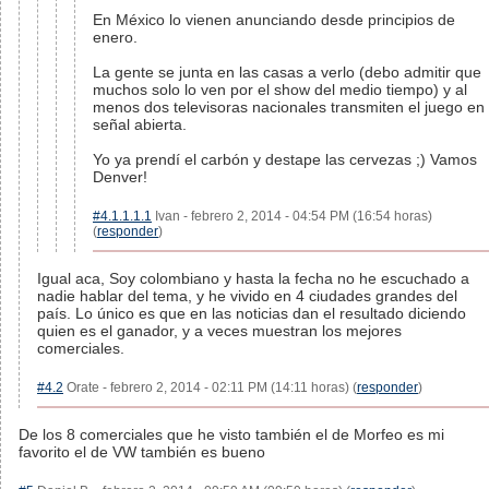
En México lo vienen anunciando desde principios de
enero.
La gente se junta en las casas a verlo (debo admitir que
muchos solo lo ven por el show del medio tiempo) y al
menos dos televisoras nacionales transmiten el juego en
señal abierta.
Yo ya prendí el carbón y destape las cervezas ;) Vamos
Denver!
#4.1.1.1.1
Ivan - febrero 2, 2014 - 04:54 PM (16:54 horas)
(
responder
)
Igual aca, Soy colombiano y hasta la fecha no he escuchado a
nadie hablar del tema, y he vivido en 4 ciudades grandes del
país. Lo único es que en las noticias dan el resultado diciendo
quien es el ganador, y a veces muestran los mejores
comerciales.
#4.2
Orate - febrero 2, 2014 - 02:11 PM (14:11 horas) (
responder
)
De los 8 comerciales que he visto también el de Morfeo es mi
favorito el de VW también es bueno