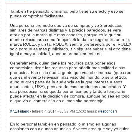
Tambien he pensado lo mismo, pero tiene su efecto y eso se
puede comprobar facilmente.
Una persona promedio que va de compras y ve 2 productos
similares de marcas distintas y a precios parecidos, se vera
atraida por la marca que mas conozca, porque es la que su
mente relacionara como "mejor". Si le dan a elegir entre un reloj
marca ROLEX y un tal ROLOX, sentira preferencia por el ROLEX
solo porque es mas publicitado, sin siquiera saber si el otro tiene
igual o mayor calidad, aunque probablemente no.
Generalmente, quien tiene los recursos para poner esos
comerciales, tiene los recursos para añadir mas calidad a sus
productos. Eso es lo que la gente que vea el comercial (que creo
que es el evento television mas visto del mundo, o sera el 2do,
aunque gran parte de la audiencia es la que interesa a esos
anunciantes, USA), pensara de esos productos anunciados. Y
esa percepcion si se queda por un tiempo y tarde o temprano
puede afectar en la decision de compra, aunque no sea en todo
el que vio el comercial o en el mas alto porcentaje.
#7.1
Fulano
- febrero 4, 2014 - 03:32 PM (15:32 horas) (
responder
)
En lo personal también eh pensado lo mismo en algunas
ocasiones con algunos anuncios. A veces creo que soy yo quien