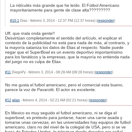
La ridículés más grande que he leído. El Fútbol Americano
mayoritariamente para gente de clase alta?????????
#10.1
Diaz - febrero 3, 2014 - 12:37 PM (12:37 horas) (
responder
)
Uff, que mala onda gente!!
Desvirtúan completamente el sentido del artículo, el explicar el
contexto de la publicidad no está para nada de más, al contrario, y
la mayoría sataniza los datos de Elias al respecto. Nadie puede
negar que el SuperBowl es un evento deportivo importantísimo
para los fanáticos y la empresas, que la mayoría no entienda nada
del juego no es culpa de Eliax.
#11
DiegoPy - febrero 3, 2014 - 08:28 AM (08:28 horas) (
responder
)
No me gusta el futbol americano, pero el comercial esta bueno,
parece la voz de Pavarotti. El actor es excelente.
#12
alias
- febrero 4, 2014 - 02:21 AM (02:21 horas) (
responder
)
En Mexico es muy seguido el futbol americano, ni se diga el
superbowl, es pretexto para juntarse, hacer una carne asada y
tomarse unas cervezas, en las universidades hay equipos de futbol
americano, claro no del nivel de la colegial de USA, pero si se ve
fuera de Estados Unidos, lo televisan desde decadas por señal