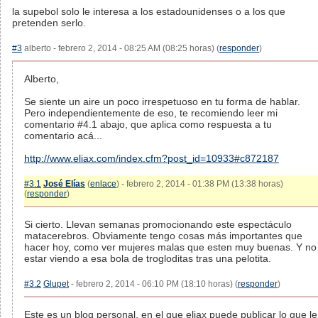
la supebol solo le interesa a los estadounidenses o a los que
pretenden serlo.
#3
alberto - febrero 2, 2014 - 08:25 AM (08:25 horas) (
responder
)
Alberto,
Se siente un aire un poco irrespetuoso en tu forma de hablar.
Pero independientemente de eso, te recomiendo leer mi
comentario #4.1 abajo, que aplica como respuesta a tu
comentario acá...
http://www.eliax.com/index.cfm?post_id=10933#c872187
#3.1
José Elías
(
enlace
) - febrero 2, 2014 - 01:38 PM (13:38 horas)
(
responder
)
Si cierto. Llevan semanas promocionando este espectáculo
matacerebros. Obviamente tengo cosas más importantes que
hacer hoy, como ver mujeres malas que esten muy buenas. Y no
estar viendo a esa bola de trogloditas tras una pelotita.
#3.2
Glupet
- febrero 2, 2014 - 06:10 PM (18:10 horas) (
responder
)
Este es un blog personal, en el que eliax puede publicar lo que le