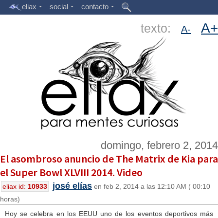
eliax
social
contacto
A+
texto:
A-
domingo, febrero 2, 2014
El asombroso anuncio de The Matrix de Kia para
el Super Bowl XLVIII 2014. Video
josé elías
eliax id:
10933
en feb 2, 2014 a las 12:10 AM ( 00:10
horas)
Hoy se celebra en los EEUU uno de los eventos deportivos más