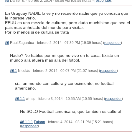
#5
Daniel B. - febrero 2, 2014 - 09:59 AM (09:59 horas) (
responder
)
En Uruguay NADIE lo ve y no recuerdo nadie que yo conozca que
le interese verlo.
EEUU es una mezcla de culturas, pero dudo muchísimo que sea el
pais mas anhelado del mundo para visitar.
Por lo menos si de cultura se trata
#6
Raul Zagardua - febrero 2, 2014 - 07:39 PM (19:39 horas) (
responder
)
Nadie? No hables por mi que no vivo en tu casa. Existe un
mundo allá afuera más allá del fútbol.
#6.1
Nicolás - febrero 2, 2014 - 09:07 PM (21:07 horas) (
responder
)
si... un mundo con cultura y conocimiento, no football
americano.
#6.1.1
whisp - febrero 3, 2014 - 10:55 AM (10:55 horas) (
responder
)
No SOLO Football americano, que tambien es cultural
#6.1.1.1
Fulano
- febrero 4, 2014 - 03:21 PM (15:21 horas)
(
responder
)