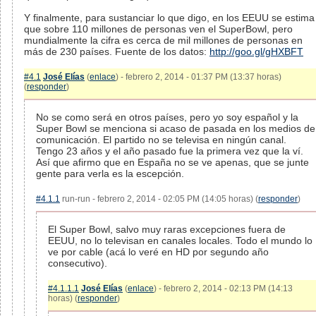
Y finalmente, para sustanciar lo que digo, en los EEUU se estima
que sobre 110 millones de personas ven el SuperBowl, pero
mundialmente la cifra es cerca de mil millones de personas en
más de 230 países. Fuente de los datos:
http://goo.gl/gHXBFT
#4.1
José Elías
(
enlace
) - febrero 2, 2014 - 01:37 PM (13:37 horas)
(
responder
)
No se como será en otros países, pero yo soy español y la
Super Bowl se menciona si acaso de pasada en los medios de
comunicación. El partido no se televisa en ningún canal.
Tengo 23 años y el año pasado fue la primera vez que la ví.
Así que afirmo que en España no se ve apenas, que se junte
gente para verla es la escepción.
#4.1.1
run-run - febrero 2, 2014 - 02:05 PM (14:05 horas) (
responder
)
El Super Bowl, salvo muy raras excepciones fuera de
EEUU, no lo televisan en canales locales. Todo el mundo lo
ve por cable (acá lo veré en HD por segundo año
consecutivo).
#4.1.1.1
José Elías
(
enlace
) - febrero 2, 2014 - 02:13 PM (14:13
horas) (
responder
)