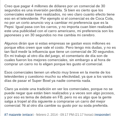
Creo que pagar 4 millones de dólares por un comercial de 30
segundos es una inversión perdida. Si bien es cierto que los
comerciales están bien realizados, no veo claro cuanto efecto tiene
eso en el televidente. Por ejemplo si el comercial es de Coca Cola,
no por un corto anuncio voy a cambiar mi preferencia que es la
Pepsi. Igual pasa con los carros, y no importa cuan bien realizado
este una publicidad con el carro americano, mi preferencia son los
japoneses y en 30 segundos no me cambia mi cerebro.
Algunos dirán que si estas empresas se gastan esos millones es
porque ellos creen que vale el costo. Pero tengo mis dudas, y no es
tan fácil medir la influencia que tiene un comercial de 30 segundos.
En mi trabajo al otro día del juego, el comentario de día son de
cuales fueron los mejores comerciales, sin embargo a al hora de
comprar un carro no lo eligen porque les gusto el comercial.
Esos comerciales tienen un efecto muy breve en la mente de los
televidentes y cuestiono mucho su efectividad, ya que a los varios
días de pasar el Super Bowl ya nadie comenta nada.
Claro ya existe una tradición en ver los comerciales, porque no se
puede negar que están bien realizados y a veces son algo jocosos,
y por eso es tema de debate en FB, pero no es algo que la gente
salga a tropel al día siguiente a comprarse un carro del mejor
comercial. Ni al otro día cambie su gusto por su soda preferida.
#7
majarete
(
enlace
) - febrero 2, 2014 - 09:17 PM (21:17 horas) (
responder
)