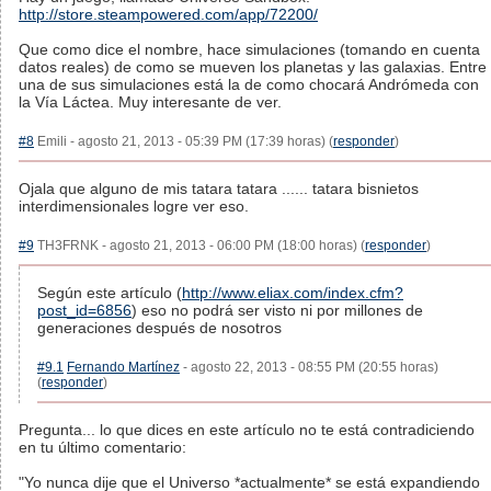
http://store.steampowered.com/app/72200/
Que como dice el nombre, hace simulaciones (tomando en cuenta
datos reales) de como se mueven los planetas y las galaxias. Entre
una de sus simulaciones está la de como chocará Andrómeda con
la Vía Láctea. Muy interesante de ver.
#8
Emili - agosto 21, 2013 - 05:39 PM (17:39 horas) (
responder
)
Ojala que alguno de mis tatara tatara ...... tatara bisnietos
interdimensionales logre ver eso.
#9
TH3FRNK - agosto 21, 2013 - 06:00 PM (18:00 horas) (
responder
)
Según este artículo (
http://www.eliax.com/index.cfm?
post_id=6856
) eso no podrá ser visto ni por millones de
generaciones después de nosotros
#9.1
Fernando Martínez
- agosto 22, 2013 - 08:55 PM (20:55 horas)
(
responder
)
Pregunta... lo que dices en este artículo no te está contradiciendo
en tu último comentario:
"Yo nunca dije que el Universo *actualmente* se está expandiendo