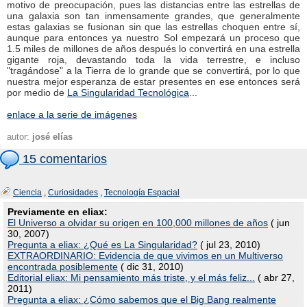
motivo de preocupación, pues las distancias entre las estrellas de
una galaxia son tan inmensamente grandes, que generalmente
estas galaxias se fusionan sin que las estrellas choquen entre sí,
aunque para entonces ya nuestro Sol empezará un proceso que
1.5 miles de millones de años después lo convertirá en una estrella
gigante roja, devastando toda la vida terrestre, e incluso
"tragándose" a la Tierra de lo grande que se convertirá, por lo que
nuestra mejor esperanza de estar presentes en ese entonces será
por medio de
La Singularidad Tecnológica
...
enlace a la serie de imágenes
autor:
josé elías
15 comentarios
Ciencia
,
Curiosidades
,
Tecnología Espacial
Previamente en eliax:
El Universo a olvidar su origen en 100,000 millones de años
( jun
30, 2007)
Pregunta a eliax: ¿Qué es La Singularidad?
( jul 23, 2010)
EXTRAORDINARIO: Evidencia de que vivimos en un Multiverso
encontrada posiblemente
( dic 31, 2010)
Editorial eliax: Mi pensamiento más triste, y el más feliz...
( abr 27,
2011)
Pregunta a eliax: ¿Cómo sabemos que el Big Bang realmente