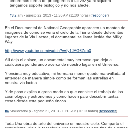
tendremos forma de protegernos o tal vez ya ni siquiera
tengamos soporte biológico y no nos afecte.
#3.2
anv - agosto 22, 2013 - 11:30 AM (11:30 horas) (
responder
)
En el Documental de National Geographic aparecen un monton de
imagenes de como se veria el cielo de la Tierra desde doferentes
lugares de la Via Lactea, el documental se llama Inside the Milky
Way
http://www.youtube.com/watch?v=fy1JAG6Zdb0
Alli dejo el enlace, un documental muy hermoso que deja a
cualquiera ponderando acerca de nuestro lugar en el Universo.
Y encima muy educativo, mi hermana menor quedo maravillada al
entender de manera simple como se forman las estrellas en
neustra via lactea.
Y de paso explica a groso modo en que consiste el trabajo de los
cosmologos y astronomos y como hacen para descubrir tantas
cosas desde este pequeño rincon.
#4
SinPecadoLp - agosto 21, 2013 - 10:13 AM (10:13 horas) (
responder
)
Toda Una obra de arte del universo en nuestro cielo. Comparto el