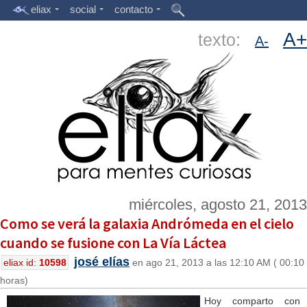
eliax
social
contacto
A+
texto:
A-
miércoles, agosto 21, 2013
Como se verá la galaxia Andrómeda en el cielo
cuando se fusione con La Vía Láctea
josé elías
eliax id:
10598
en ago 21, 2013 a las 12:10 AM ( 00:10
horas)
Hoy comparto con