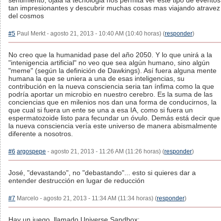
sentimiento, ojala la tecnologia nos permita ver este tipo de eventos
tan impresionantes y descubrir muchas cosas mas viajando atravez
del cosmos
#5
Paul Merkt - agosto 21, 2013 - 10:40 AM (10:40 horas) (
responder
)
No creo que la humanidad pase del año 2050. Y lo que unirá a la
"intenigencia artificial" no veo que sea algún humano, sino algún
"meme" (según la definición de Dawkings). Así fuera alguna mente
humana la que se uniera a una de esas inteligencias, su
contribución en la nueva consciencia seria tan ínfima como la que
podría aportar un microbio en nuestro cerebro. Es la suma de las
conciencias que en milenios nos dan una forma de conducirnos, la
que cual si fuera un ente se una a esa IA, como si fuera un
espermatozoide listo para fecundar un óvulo. Demás está decir que
la nueva consciencia vería este universo de manera abismalmente
diferente a nosotros.
#6
argospepe
- agosto 21, 2013 - 11:26 AM (11:26 horas) (
responder
)
José, "devastando", no "debastando"... esto si quieres dar a
entender destrucción en lugar de reducción
#7
Marcelo - agosto 21, 2013 - 11:34 AM (11:34 horas) (
responder
)
Hay un juego, llamado Universe Sandbox: