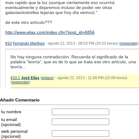
mas rapido que la luz (aunque ciertamente eso ocurrirá
eventualmente y dejaremos incluso de poder ver otras
galaxias/estrellas lejanas que hoy día vemos)."
de este otro artículo???
http://www.eliax.com/index.cfm?post_id=6856
#10
Fernando Martínez
- agosto 22, 2013 - 08:53 PM (20:53 horas) (
responder
)
No hay ninguna contradicción. Recuerda el significado de la
palabra "teoría", que es de lo que se trata ese otro artículo, una
teoría...
#10.1
José Elías
(
enlace
) - agosto 22, 2013 - 11:09 PM (23:09 horas)
(
responder
)
Añadir Comentario
tu nombre
tu email
(opcional)
web personal
(opcional)