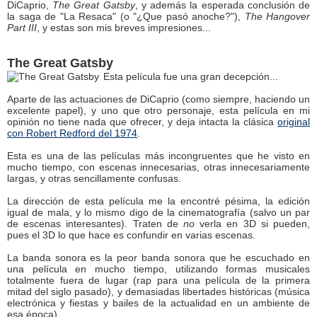
DiCaprio,
The Great Gatsby
, y además la esperada conclusión de
la saga de "La Resaca" (o "¿Que pasó anoche?"),
The Hangover
Part III
, y estas son mis breves impresiones...
The Great Gatsby
Esta película fue una gran decepción...
Aparte de las actuaciones de DiCaprio (como siempre, haciendo un
excelente papel), y uno que otro personaje, esta película en mi
opinión no tiene nada que ofrecer, y deja intacta la clásica
original
con Robert Redford del 1974
.
Esta es una de las películas más incongruentes que he visto en
mucho tiempo, con escenas innecesarias, otras innecesariamente
largas, y otras sencillamente confusas.
La dirección de esta película me la encontré pésima, la edición
igual de mala, y lo mismo digo de la cinematografía (salvo un par
de escenas interesantes). Traten de
no
verla en 3D si pueden,
pues el 3D lo que hace es confundir en varias escenas.
La banda sonora es la peor banda sonora que he escuchado en
una película en mucho tiempo, utilizando formas musicales
totalmente fuera de lugar (rap para una película de la primera
mitad del siglo pasado), y demasiadas libertades históricas (música
electrónica y fiestas y bailes de la actualidad en un ambiente de
esa época).