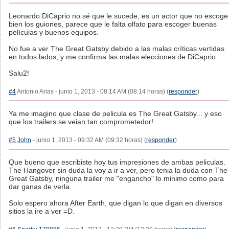
Leonardo DiCaprio no sé que le sucede, es un actor que no escoge
bien los guiones, parece que le falta olfato para escoger buenas
películas y buenos equipos.
No fue a ver The Great Gatsby debido a las malas críticas vertidas
en todos lados, y me confirma las malas elecciones de DiCaprio.
Salu2!
#4
Antonio Arias - junio 1, 2013 - 08:14 AM (08:14 horas) (
responder
)
Ya me imagino que clase de pelicula es The Great Gatsby... y eso
que los trailers se veian tan comprometedor!
#5
John
- junio 1, 2013 - 09:32 AM (09:32 horas) (
responder
)
Que bueno que escribiste hoy tus impresiones de ambas peliculas.
The Hangover sin duda la voy a ir a ver, pero tenia la duda con The
Great Gatsby, ninguna trailer me "engancho" lo minimo como para
dar ganas de verla.
Solo espero ahora After Earth, que digan lo que digan en diversos
sitios la ire a ver =D.