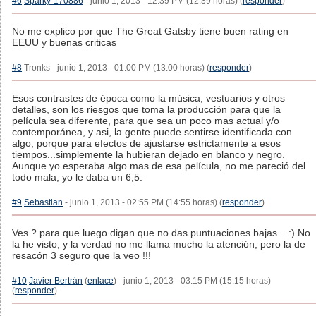
#6
Sparky-170886
- junio 1, 2013 - 12:39 PM (12:39 horas) (
responder
)
No me explico por que The Great Gatsby tiene buen rating en
EEUU y buenas criticas
#8
Tronks - junio 1, 2013 - 01:00 PM (13:00 horas) (
responder
)
Esos contrastes de época como la música, vestuarios y otros
detalles, son los riesgos que toma la producción para que la
película sea diferente, para que sea un poco mas actual y/o
contemporánea, y asi, la gente puede sentirse identificada con
algo, porque para efectos de ajustarse estrictamente a esos
tiempos...simplemente la hubieran dejado en blanco y negro.
Aunque yo esperaba algo mas de esa película, no me pareció del
todo mala, yo le daba un 6,5.
#9
Sebastian
- junio 1, 2013 - 02:55 PM (14:55 horas) (
responder
)
Ves ? para que luego digan que no das puntuaciones bajas....:) No
la he visto, y la verdad no me llama mucho la atención, pero la de
resacón 3 seguro que la veo !!!
#10
Javier Bertrán
(
enlace
) - junio 1, 2013 - 03:15 PM (15:15 horas)
(
responder
)