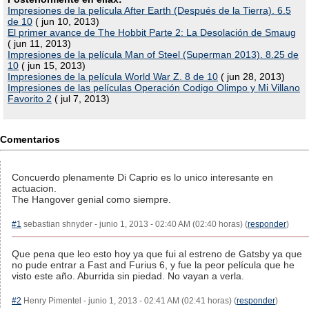
Impresiones de la película After Earth (Después de la Tierra). 6.5
de 10
( jun 10, 2013)
El primer avance de The Hobbit Parte 2: La Desolación de Smaug
( jun 11, 2013)
Impresiones de la película Man of Steel (Superman 2013). 8.25 de
10
( jun 15, 2013)
Impresiones de la película World War Z. 8 de 10
( jun 28, 2013)
Impresiones de las películas Operación Codigo Olimpo y Mi Villano
Favorito 2
( jul 7, 2013)
Comentarios
Concuerdo plenamente Di Caprio es lo unico interesante en
actuacion.
The Hangover genial como siempre.
#1
sebastian shnyder - junio 1, 2013 - 02:40 AM (02:40 horas) (
responder
)
Que pena que leo esto hoy ya que fui al estreno de Gatsby ya que
no pude entrar a Fast and Furius 6, y fue la peor película que he
visto este año. Aburrida sin piedad. No vayan a verla.
#2
Henry Pimentel - junio 1, 2013 - 02:41 AM (02:41 horas) (
responder
)