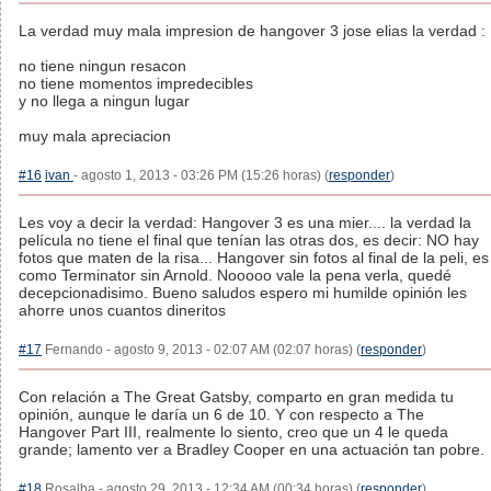
La verdad muy mala impresion de hangover 3 jose elias la verdad :
no tiene ningun resacon
no tiene momentos impredecibles
y no llega a ningun lugar
muy mala apreciacion
#16
ivan
- agosto 1, 2013 - 03:26 PM (15:26 horas) (
responder
)
Les voy a decir la verdad: Hangover 3 es una mier.... la verdad la
película no tiene el final que tenían las otras dos, es decir: NO hay
fotos que maten de la risa... Hangover sin fotos al final de la peli, es
como Terminator sin Arnold. Nooooo vale la pena verla, quedé
decepcionadisimo. Bueno saludos espero mi humilde opinión les
ahorre unos cuantos dineritos
#17
Fernando - agosto 9, 2013 - 02:07 AM (02:07 horas) (
responder
)
Con relación a The Great Gatsby, comparto en gran medida tu
opinión, aunque le daría un 6 de 10. Y con respecto a The
Hangover Part III, realmente lo siento, creo que un 4 le queda
grande; lamento ver a Bradley Cooper en una actuación tan pobre.
#18
Rosalba - agosto 29, 2013 - 12:34 AM (00:34 horas) (
responder
)