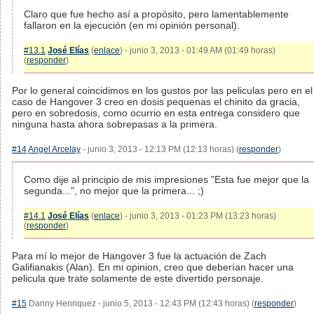
Claro que fue hecho así a propósito, pero lamentablemente
fallaron en la ejecución (en mi opinión personal).
#13.1
José Elías
(
enlace
) - junio 3, 2013 - 01:49 AM (01:49 horas)
(
responder
)
Por lo general coincidimos en los gustos por las peliculas pero en el
caso de Hangover 3 creo en dosis pequenas el chinito da gracia,
pero en sobredosis, como ocurrio en esta entrega considero que
ninguna hasta ahora sobrepasas a la primera.
#14
Angel Arcelay
- junio 3, 2013 - 12:13 PM (12:13 horas) (
responder
)
Como dije al principio de mis impresiones "Esta fue mejor que la
segunda...", no mejor que la primera... ;)
#14.1
José Elías
(
enlace
) - junio 3, 2013 - 01:23 PM (13:23 horas)
(
responder
)
Para mí lo mejor de Hangover 3 fue la actuación de Zach
Galifianakis (Alan). En mi opinion, creo que deberían hacer una
pelicula que trate solamente de este divertido personaje.
#15
Danny Henriquez - junio 5, 2013 - 12:43 PM (12:43 horas) (
responder
)