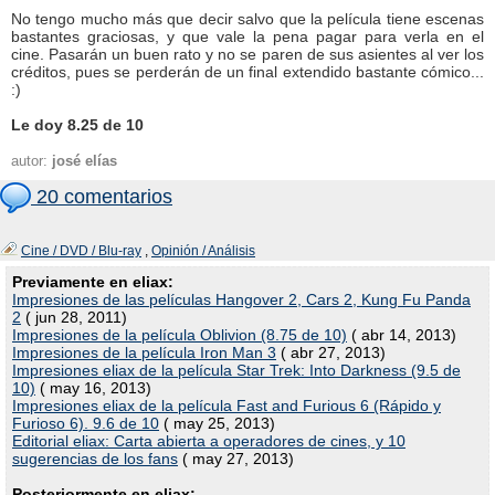
No tengo mucho más que decir salvo que la película tiene escenas
bastantes graciosas, y que vale la pena pagar para verla en el
cine. Pasarán un buen rato y no se paren de sus asientes al ver los
créditos, pues se perderán de un final extendido bastante cómico...
:)
Le doy 8.25 de 10
autor:
josé elías
20 comentarios
Cine / DVD / Blu-ray
,
Opinión / Análisis
Previamente en eliax:
Impresiones de las películas Hangover 2, Cars 2, Kung Fu Panda
2
( jun 28, 2011)
Impresiones de la película Oblivion (8.75 de 10)
( abr 14, 2013)
Impresiones de la película Iron Man 3
( abr 27, 2013)
Impresiones eliax de la película Star Trek: Into Darkness (9.5 de
10)
( may 16, 2013)
Impresiones eliax de la película Fast and Furious 6 (Rápido y
Furioso 6). 9.6 de 10
( may 25, 2013)
Editorial eliax: Carta abierta a operadores de cines, y 10
sugerencias de los fans
( may 27, 2013)
Posteriormente en eliax: