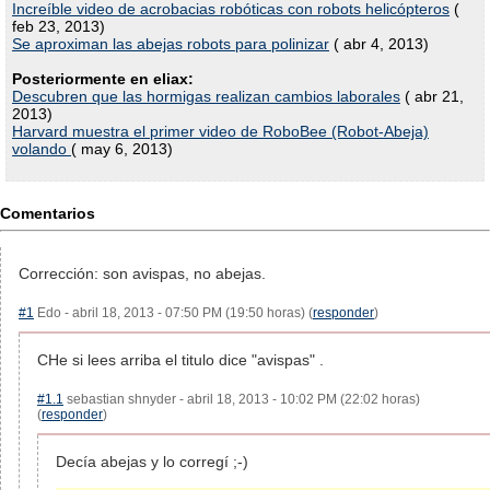
Increíble video de acrobacias robóticas con robots helicópteros
(
feb 23, 2013)
Se aproximan las abejas robots para polinizar
( abr 4, 2013)
Posteriormente en eliax:
Descubren que las hormigas realizan cambios laborales
( abr 21,
2013)
Harvard muestra el primer video de RoboBee (Robot-Abeja)
volando
( may 6, 2013)
Comentarios
Corrección: son avispas, no abejas.
#1
Edo - abril 18, 2013 - 07:50 PM (19:50 horas) (
responder
)
CHe si lees arriba el titulo dice "avispas" .
#1.1
sebastian shnyder - abril 18, 2013 - 10:02 PM (22:02 horas)
(
responder
)
Decía abejas y lo corregí ;-)