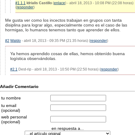
#1.1.1
Idrialis Castillo
(
enlace
) - abril 18, 2013 - 10:08 PM (22:08 horas)
(
responder
)
Me gusta ver como los incectos trabajan en grupos con tanta
disiplina para lograr algo, especialmente como es el caso de las
hormigas, lo humanos tenemos tanto que aprender de ellos.
#2
Waldo
- abril 18, 2013 - 09:35 PM (21:35 horas) (
responder
)
Ya hemos aprendido cosas de ellas, hemos obtenído buena
logística observándolas.
#2.1
Dest-rip - abril 18, 2013 - 10:50 PM (22:50 horas) (
responder
)
Añadir Comentario
tu nombre
tu email
(opcional)
web personal
(opcional)
en respuesta a...