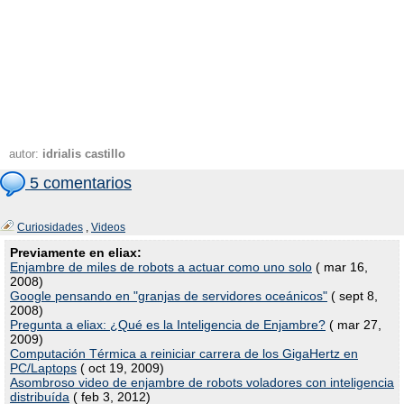
autor:
idrialis castillo
5 comentarios
Curiosidades
,
Videos
Previamente en eliax:
Enjambre de miles de robots a actuar como uno solo
( mar 16,
2008)
Google pensando en "granjas de servidores oceánicos"
( sept 8,
2008)
Pregunta a eliax: ¿Qué es la Inteligencia de Enjambre?
( mar 27,
2009)
Computación Térmica a reiniciar carrera de los GigaHertz en
PC/Laptops
( oct 19, 2009)
Asombroso video de enjambre de robots voladores con inteligencia
distribuída
( feb 3, 2012)