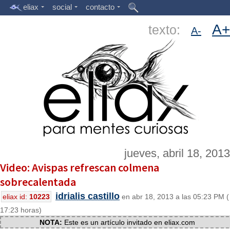
eliax
social
contacto
A+
texto:
A-
jueves, abril 18, 2013
Video: Avispas refrescan colmena
sobrecalentada
idrialis castillo
eliax id:
10223
en abr 18, 2013 a las 05:23 PM (
17:23 horas)
NOTA:
Este es un artículo invitado en eliax.com