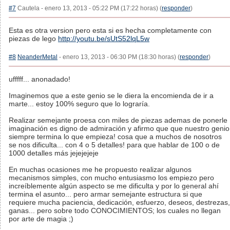
#7
Cautela - enero 13, 2013 - 05:22 PM (17:22 horas) (
responder
)
Esta es otra version pero esta si es hecha completamente con
piezas de lego
http://youtu.be/sUtS52lqL5w
#8
NeanderMetal
- enero 13, 2013 - 06:30 PM (18:30 horas) (
responder
)
ufffff... anonadado!
Imaginemos que a este genio se le diera la encomienda de ir a
marte... estoy 100% seguro que lo lograría.
Realizar semejante proesa con miles de piezas ademas de ponerle
imaginación es digno de admiración y afirmo que que nuestro genio
siempre termina lo que empieza! cosa que a muchos de nosotros
se nos dificulta... con 4 o 5 detalles! para que hablar de 100 o de
1000 detalles más jejejejeje
En muchas ocasiones me he propuesto realizar algunos
mecanismos simples, con mucho entusiasmo los empiezo pero
increíblemente algún aspecto se me dificulta y por lo general ahí
termina el asunto... pero armar semejante estructura si que
requiere mucha paciencia, dedicación, esfuerzo, deseos, destrezas,
ganas... pero sobre todo CONOCIMIENTOS; los cuales no llegan
por arte de magia ;)