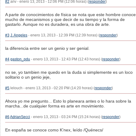
#2
anv - enero 13, 2013 - 12:06 PM (12:06 horas) (
responder
)
A parte de conocimientos de física se nota que este hombre conoce
mucho de mecanismos y que decir de su tiempo y la forma de
gastarlo. Aunque no es duradera, es una obra de arte.
#3
J. Angeles
- enero 13, 2013 - 12:39 PM (12:39 horas) (
responder
)
la diferencia entre ser un genio y ser genial.
#4
gaston_pdu
- enero 13, 2013 - 12:43 PM (12:43 horas) (
responder
)
no se, yo tambien me quedo en la duda si simplemente es un loco
solitario o un genio jeje,
#5
lelouch - enero 13, 2013 - 02:20 PM (14:20 horas) (
responder
)
Ahora yo me pregunto... Esto lo planeara antes o lo hara sobre la
marcha...de cualquier forma es arte en movimiento.
#6
AdrianSecci
- enero 13, 2013 - 03:24 PM (15:24 horas) (
responder
)
En españa se conoce como K'nex, leído /Quénecs/