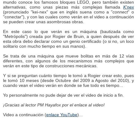
mundo conoce los famosos bloques LEGO, pero también existen
alternativas, como unas piezas más complejas llamada
K'nex
(pronunciado "kei-nex" que en inglés suena como a "
connect
" o
"conectar"), y con las cuales como verán en el video a continuación
se pueden crear unas asombrosas obras.
En este caso lo que verán es un máquina (bautizada como
"Metrópolis") creada por Rogier de Bruin, a quien después de ver
esta obra debo declarar como un genio certificado (o si no, un loco
solitario con mucho tiempo en sus manos).
Se trata de una máquina que mueve bolitas en más de 12 vías
diferentes, con algunos de los mecanismos más complejos que
verán en este tipo de construcciones mecánicas.
Y si se preguntan cuánto tiempo le tomó a Rogier crear esto, pues
le tomó 10 meses (desde Octubre del 2009 a Agosto del 2010), y
cuando vean el video verán en donde se fue todo es tiempo...
Yo personalmente no pude dejar de ver el video de inicio a fin.
¡Gracias al lector PM Hayafox por el enlace al video!
Video a continuación (
enlace YouTube
)...