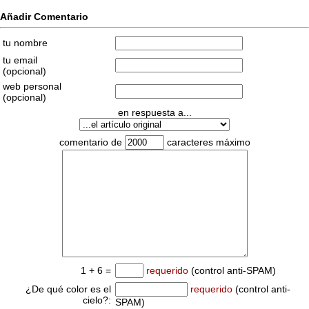
Añadir Comentario
tu nombre
tu email
(opcional)
web personal
(opcional)
en respuesta a...
comentario de
caracteres máximo
1 + 6 =
requerido
(control anti-SPAM)
¿De qué color es el
requerido
(control anti-
cielo?:
SPAM)