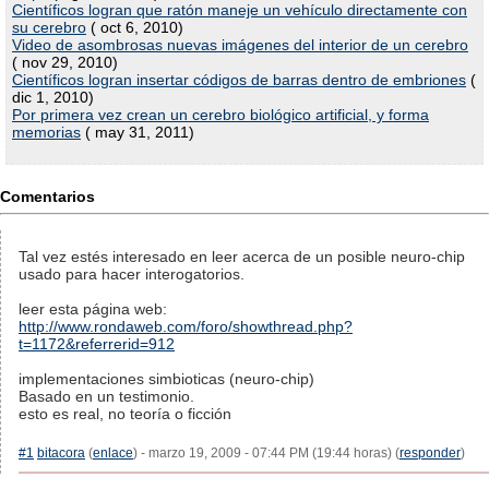
Científicos logran que ratón maneje un vehículo directamente con
su cerebro
( oct 6, 2010)
Video de asombrosas nuevas imágenes del interior de un cerebro
( nov 29, 2010)
Científicos logran insertar códigos de barras dentro de embriones
(
dic 1, 2010)
Por primera vez crean un cerebro biológico artificial, y forma
memorias
( may 31, 2011)
Comentarios
Tal vez estés interesado en leer acerca de un posible neuro-chip
usado para hacer interogatorios.
leer esta página web:
http://www.rondaweb.com/foro/showthread.php?
t=1172&referrerid=912
implementaciones simbioticas (neuro-chip)
Basado en un testimonio.
esto es real, no teoría o ficción
#1
bitacora
(
enlace
) - marzo 19, 2009 - 07:44 PM (19:44 horas) (
responder
)