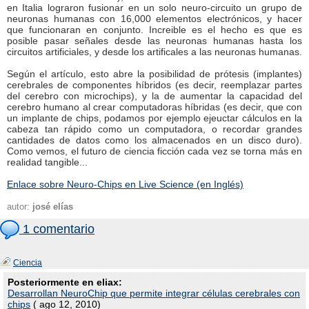
en Italia lograron fusionar en un solo neuro-circuito un grupo de
neuronas humanas con 16,000 elementos electrónicos, y hacer
que funcionaran en conjunto. Increible es el hecho es que es
posible pasar señales desde las neuronas humanas hasta los
circuitos artificiales, y desde los artificales a las neuronas humanas.
Según el artículo, esto abre la posibilidad de prótesis (implantes)
cerebrales de componentes híbridos (es decir, reemplazar partes
del cerebro con microchips), y la de aumentar la capacidad del
cerebro humano al crear computadoras híbridas (es decir, que con
un implante de chips, podamos por ejemplo ejeuctar cálculos en la
cabeza tan rápido como un computadora, o recordar grandes
cantidades de datos como los almacenados en un disco duro).
Como vemos, el futuro de ciencia ficción cada vez se torna más en
realidad tangible...
Enlace sobre Neuro-Chips en Live Science (en Inglés)
autor:
josé elías
1 comentario
Ciencia
Posteriormente en eliax:
Desarrollan NeuroChip que permite integrar células cerebrales con
chips
( ago 12, 2010)