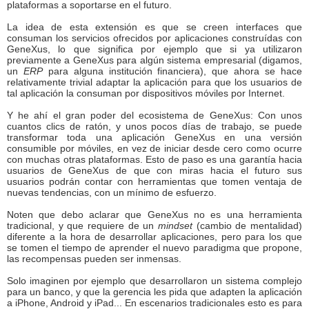
plataformas a soportarse en el futuro.
La idea de esta extensión es que se creen interfaces que
consuman los servicios ofrecidos por aplicaciones construídas con
GeneXus, lo que significa por ejemplo que si ya utilizaron
previamente a GeneXus para algún sistema empresarial (digamos,
un
ERP
para alguna institución financiera), que ahora se hace
relativamente trivial adaptar la aplicación para que los usuarios de
tal aplicación la consuman por dispositivos móviles por Internet.
Y he ahí el gran poder del ecosistema de GeneXus: Con unos
cuantos clics de ratón, y unos pocos días de trabajo, se puede
transformar toda una aplicación GeneXus en una versión
consumible por móviles, en vez de iniciar desde cero como ocurre
con muchas otras plataformas. Esto de paso es una garantía hacia
usuarios de GeneXus de que con miras hacia el futuro sus
usuarios podrán contar con herramientas que tomen ventaja de
nuevas tendencias, con un mínimo de esfuerzo.
Noten que debo aclarar que GeneXus no es una herramienta
tradicional, y que requiere de un
mindset
(cambio de mentalidad)
diferente a la hora de desarrollar aplicaciones, pero para los que
se tomen el tiempo de aprender el nuevo paradigma que propone,
las recompensas pueden ser inmensas.
Solo imaginen por ejemplo que desarrollaron un sistema complejo
para un banco, y que la gerencia les pida que adapten la aplicación
a iPhone, Android y iPad... En escenarios tradicionales esto es para