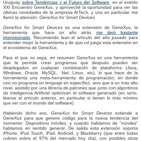
Uruguay
sobre Tendencias y el Futuro del Software
, en el evento
XXI Encuentro GeneXus, y aproveché la oportunidad para ver las
últimas novedades de la empresa ArTech, y una en particular me
llamó la atención:
GeneXus for Smart Devices
.
GeneXus for Smart Devices
es una extensión de GeneXus, la
herramienta que hace un año atrás
me dejó bastante
impresionado
. Recomiendo lean el artículo del año pasado para
entender mejor la herramienta y de que rol juega esta extensión en
el ecosistema de GeneXus.
Para el que no sepa, en resumen GeneXus es una herramienta
que te permite crear programas que después pueden ser
desplegados en cualquier combinación de plataforma (Java,
Windows, Oracle, MySQL, .Net, Linux, etc), lo que hace de la
herramienta una meta-herramienta de programación, en donde
uno no programa un lenguaje en específico, sino que a un más alto
nivel, asistido por una librería de patrones que junto con algoritmos
de Inteligencia Artificial optimizan el software generado (en serio,
léanse el artículo anterior, en particular si tienen lo más mínimo
que ver con el mundo del software).
Habiendo dicho eso,
GeneXus for Smart Devices
extiende a
GeneXus para que genere código para la nueva tendencia del
momento: Dispositivos móviles, y cuando hablamos de "móviles"
hablamos en sentido general. De salida esta extensión soporta
iPhone, iPod Touch, iPad, Android, y Blackberry (que entre todas
cubren sobre el 97% del mercado hoy día), con posibles otras