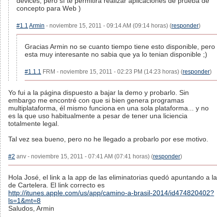
devices, pero sí te permitirá realizar aplicaciones de prueba de
concepto para Web )
#1.1
Armin
- noviembre 15, 2011 - 09:14 AM (09:14 horas) (
responder
)
Gracias Armin no se cuanto tiempo tiene esto disponible, pero
esta muy interesante no sabia que ya lo tenian disponible ;)
#1.1.1
FRM - noviembre 15, 2011 - 02:23 PM (14:23 horas) (
responder
)
Yo fui a la página dispuesto a bajar la demo y probarlo. Sin
embargo me encontré con que si bien genera programas
multiplataforma, él mismo funciona en una sola plataforma... y no
es la que uso habitualmente a pesar de tener una liciencia
totalmente legal.
Tal vez sea bueno, pero no he llegado a probarlo por ese motivo.
#2
anv - noviembre 15, 2011 - 07:41 AM (07:41 horas) (
responder
)
Hola José, el link a la app de las eliminatorias quedó apuntando a la
de Cartelera. El link correcto es
http://itunes.apple.com/us/app/camino-a-brasil-2014/id474820402?
ls=1&mt=8
Saludos, Armin