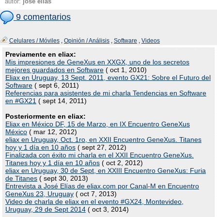
autor:
josé elías
9 comentarios
Celulares / Móviles
,
Opinión / Análisis
,
Software
,
Videos
Previamente en eliax:
Mis impresiones de GeneXus en XXGX, uno de los secretos
mejores guardados en Software
( oct 1, 2010)
Eliax en Uruguay, 13 Sept. 2011, evento GX21: Sobre el Futuro del
Software
( sept 6, 2011)
Referencias para asistentes de mi charla Tendencias en Software
en #GX21
( sept 14, 2011)
Posteriormente en eliax:
Eliax en México DF, 15 de Marzo, en IX Encuentro GeneXus
México
( mar 12, 2012)
eliax en Uruguay, Oct. 1ro, en XXII Encuentro GeneXus. Titanes
hoy y 1 día en 10 años
( sept 27, 2012)
Finalizada con éxito mi charla en el XXII Encuentro GeneXus.
Titanes hoy y 1 día en 10 años
( oct 2, 2012)
eliax en Uruguay, 30 de Sept, en XXIII Encuentro GeneXus: Furia
de Titanes
( sept 30, 2013)
Entrevista a José Elías de eliax.com por Canal-M en Encuentro
GeneXus 23, Uruguay
( oct 7, 2013)
Video de charla de eliax en el evento #GX24, Montevideo,
Uruguay, 29 de Sept 2014
( oct 3, 2014)