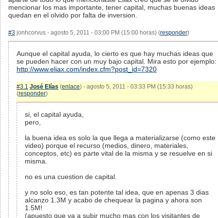
mencionar los mas importante, tener capital, muchas buenas ideas
quedan en el olvido por falta de inversion.
#3
jonhcorvus - agosto 5, 2011 - 03:00 PM (15:00 horas) (
responder
)
Aunque el capital ayuda, lo cierto es que hay muchas ideas que
se pueden hacer con un muy bajo capital. Mira esto por ejemplo:
http://www.eliax.com/index.cfm?post_id=7320
#3.1
José Elías
(
enlace
) - agosto 5, 2011 - 03:33 PM (15:33 horas)
(
responder
)
si, el capital ayuda,
pero,
la buena idea es solo la que llega a materializarse (como este
video) porque el recurso (medios, dinero, materiales,
conceptos, etc) es parte vital de la misma y se resuelve en si
misma.
no es una cuestion de capital.
y no solo eso, es tan potente tal idea, que en apenas 3 dias
alcanzo 1.3M y acabo de chequear la pagina y ahora son
1.5M!
(apuesto que va a subir mucho mas con los visitantes de