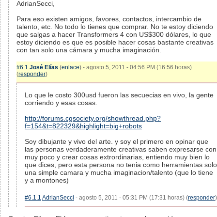
AdrianSecci,
Para eso existen amigos, favores, contactos, intercambio de
talento, etc. No todo lo tienes que comprar. No te estoy diciendo
que salgas a hacer Transformers 4 con US$300 dólares, lo que
estoy diciendo es que es posible hacer cosas bastante creativas
con tan solo una cámara y mucha imaginación.
#6.1
José Elías
(
enlace
) - agosto 5, 2011 - 04:56 PM (16:56 horas)
(
responder
)
Lo que le costo 300usd fueron las secuecias en vivo, la gente
corriendo y esas cosas.
http://forums.cgsociety.org/showthread.php?
f=154&t=822329&highlight=big+robots
Soy dibujante y vivo del arte. y soy el primero en opinar que
las personas verdaderamente creativas saben expresarse con
muy poco y crear cosas extrordinarias, entiendo muy bien lo
que dices, pero esta persona no tenia como herramientas solo
una simple camara y mucha imaginacion/talento (que lo tiene
y a montones)
#6.1.1
AdrianSecci
- agosto 5, 2011 - 05:31 PM (17:31 horas) (
responder
)