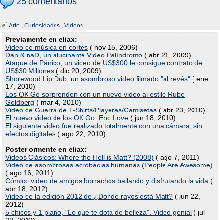
25 comentarios
Arte
,
Curiosidades
,
Videos
Previamente en eliax:
Video de música en cortes
( nov 15, 2006)
Dan & naD, un alucinante Video Palíndromo
( abr 21, 2009)
Ataque de Pánico, un video de US$300 le consigue contrato de
US$30 Millones
( dic 20, 2009)
Shorewood Lip Dub, un asombroso video filmado "al revés"
( ene
17, 2010)
Los OK Go sorprenden con un nuevo video al estilo Rube
Goldberg
( mar 4, 2010)
Video de Guerra de T-Shirts/Playeras/Camisetas
( abr 23, 2010)
El nuevo video de los OK Go: End Love
( jun 18, 2010)
El siguiente video fue realizado totalmente con una cámara, sin
efectos digitales
( ago 22, 2010)
Posteriormente en eliax:
Videos Clásicos: Where the Hell is Matt? (2008)
( ago 7, 2011)
Video de asombrosas acrobacias humanas (People Are Awesome)
( ago 16, 2011)
Cómico video de amigos borrachos bailando y disfrutando la vida
(
abr 18, 2012)
Video de la edición 2012 de ¿Dónde rayos está Matt?
( jun 22,
2012)
5 chicos y 1 piano, "Lo que te dota de belleza". Video genial
( jul