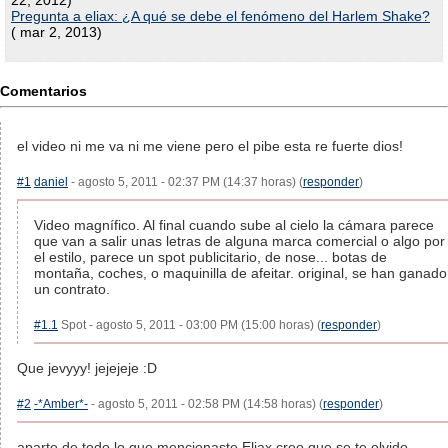
22, 2012)
Pregunta a eliax: ¿A qué se debe el fenómeno del Harlem Shake?
( mar 2, 2013)
Comentarios
el video ni me va ni me viene pero el pibe esta re fuerte dios!
#1
daniel
- agosto 5, 2011 - 02:37 PM (14:37 horas) (
responder
)
Video magnífico. Al final cuando sube al cielo la cámara parece
que van a salir unas letras de alguna marca comercial o algo por
el estilo, parece un spot publicitario, de nose... botas de
montaña, coches, o maquinilla de afeitar. original, se han ganado
un contrato.
#1.1
Spot - agosto 5, 2011 - 03:00 PM (15:00 horas) (
responder
)
Que jevyyy! jejejeje :D
#2
-*Amber*-
- agosto 5, 2011 - 02:58 PM (14:58 horas) (
responder
)
aparte de todo lo que mencionaste Eliax creo que se te olvido