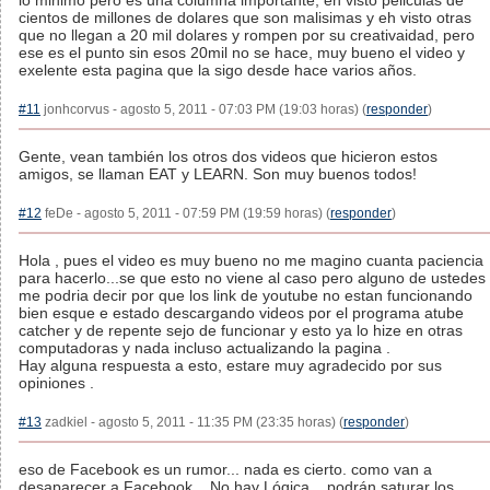
lo minimo pero es una columna importante, eh visto peliculas de
cientos de millones de dolares que son malisimas y eh visto otras
que no llegan a 20 mil dolares y rompen por su creativaidad, pero
ese es el punto sin esos 20mil no se hace, muy bueno el video y
exelente esta pagina que la sigo desde hace varios años.
#11
jonhcorvus - agosto 5, 2011 - 07:03 PM (19:03 horas) (
responder
)
Gente, vean también los otros dos videos que hicieron estos
amigos, se llaman EAT y LEARN. Son muy buenos todos!
#12
feDe - agosto 5, 2011 - 07:59 PM (19:59 horas) (
responder
)
Hola , pues el video es muy bueno no me magino cuanta paciencia
para hacerlo...se que esto no viene al caso pero alguno de ustedes
me podria decir por que los link de youtube no estan funcionando
bien esque e estado descargando videos por el programa atube
catcher y de repente sejo de funcionar y esto ya lo hize en otras
computadoras y nada incluso actualizando la pagina .
Hay alguna respuesta a esto, estare muy agradecido por sus
opiniones .
#13
zadkiel - agosto 5, 2011 - 11:35 PM (23:35 horas) (
responder
)
eso de Facebook es un rumor... nada es cierto. como van a
desaparecer a Facebook... No hay Lógica... podrán saturar los