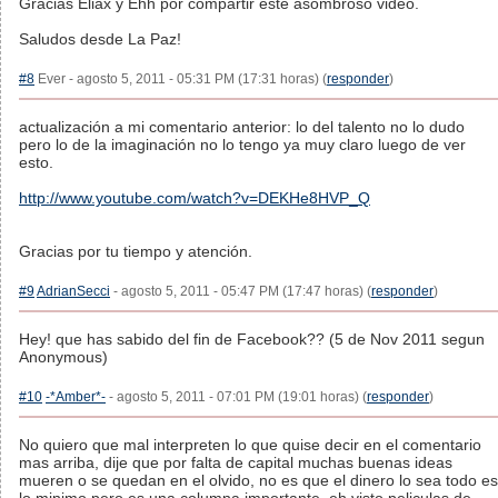
Gracias Eliax y Ehh por compartir este asombroso video.
Saludos desde La Paz!
#8
Ever - agosto 5, 2011 - 05:31 PM (17:31 horas) (
responder
)
actualización a mi comentario anterior: lo del talento no lo dudo
pero lo de la imaginación no lo tengo ya muy claro luego de ver
esto.
http://www.youtube.com/watch?v=DEKHe8HVP_Q
Gracias por tu tiempo y atención.
#9
AdrianSecci
- agosto 5, 2011 - 05:47 PM (17:47 horas) (
responder
)
Hey! que has sabido del fin de Facebook?? (5 de Nov 2011 segun
Anonymous)
#10
-*Amber*-
- agosto 5, 2011 - 07:01 PM (19:01 horas) (
responder
)
No quiero que mal interpreten lo que quise decir en el comentario
mas arriba, dije que por falta de capital muchas buenas ideas
mueren o se quedan en el olvido, no es que el dinero lo sea todo es