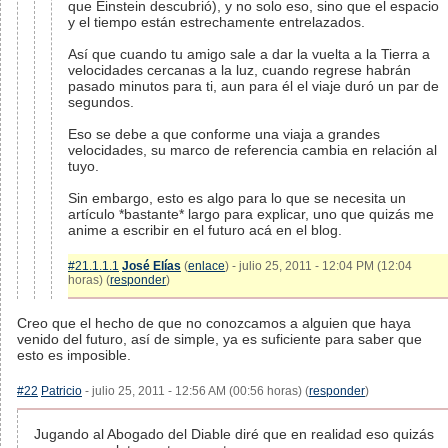
que Einstein descubrió), y no solo eso, sino que el espacio
y el tiempo están estrechamente entrelazados.
Así que cuando tu amigo sale a dar la vuelta a la Tierra a
velocidades cercanas a la luz, cuando regrese habrán
pasado minutos para ti, aun para él el viaje duró un par de
segundos.
Eso se debe a que conforme una viaja a grandes
velocidades, su marco de referencia cambia en relación al
tuyo.
Sin embargo, esto es algo para lo que se necesita un
artículo *bastante* largo para explicar, uno que quizás me
anime a escribir en el futuro acá en el blog.
#21.1.1.1
José Elías
(
enlace
) - julio 25, 2011 - 12:04 PM (12:04
horas) (
responder
)
Creo que el hecho de que no conozcamos a alguien que haya
venido del futuro, así de simple, ya es suficiente para saber que
esto es imposible.
#22
Patricio
- julio 25, 2011 - 12:56 AM (00:56 horas) (
responder
)
Jugando al Abogado del Diable diré que en realidad eso quizás