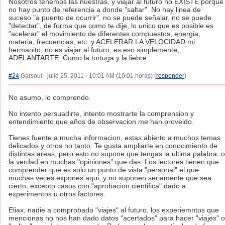
Nosotros tenemos las nuestras, y viajar al futuro no EXISTE porque
no hay punto de referencia a donde "saltar". No hay linea de
suceso "a puento de ocurrir", no se puede señalar, no se puede
"detectar", de forma que como te dije, lo unico que es posible es
"acelerar" el movimiento de diferentes compuestos, energia,
materia, frecuencias, etc. y ACELERAR LA VELOCIDAD mi
hermanito, no es viajar al futuro, es eso simplemente,
ADELANTARTE. Como la tortuga y la liebre.
#24
Garsoul - julio 25, 2011 - 10:01 AM (10:01 horas) (
responder
)
No asumo, lo comprendo.
No intento persuadirte, intento mostrarte la comprension y
entendimiento que años de observacion me han proveido.
Tienes fuente a mucha informacion, estas abierto a muchos temas
delicados y otros no tanto. Te gusta ampliarte en conocimiento de
distintas areas, pero esto no supone que tengas la ultima palabra, o
la verdad en muchas "opiniones" que das. Los lectores tienen que
comprender que es solo un punto de vista "personal" el que
muchas veces expones aqui, y no suponen seriamente que sea
cierto, excepto casos con "aprobacion cientifica" dado a
experimentos u otros factores.
Eliax, nadie a comprobado "viajes" al futuro, los experiemntos que
mencionas no nos han dado datos "acertados" para hacer "viajes" o