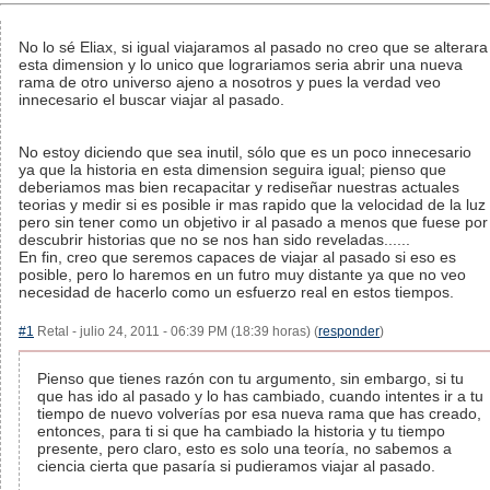
No lo sé Eliax, si igual viajaramos al pasado no creo que se alterara
esta dimension y lo unico que lograriamos seria abrir una nueva
rama de otro universo ajeno a nosotros y pues la verdad veo
innecesario el buscar viajar al pasado.
No estoy diciendo que sea inutil, sólo que es un poco innecesario
ya que la historia en esta dimension seguira igual; pienso que
deberiamos mas bien recapacitar y rediseñar nuestras actuales
teorias y medir si es posible ir mas rapido que la velocidad de la luz
pero sin tener como un objetivo ir al pasado a menos que fuese por
descubrir historias que no se nos han sido reveladas......
En fin, creo que seremos capaces de viajar al pasado si eso es
posible, pero lo haremos en un futro muy distante ya que no veo
necesidad de hacerlo como un esfuerzo real en estos tiempos.
#1
Retal - julio 24, 2011 - 06:39 PM (18:39 horas) (
responder
)
Pienso que tienes razón con tu argumento, sin embargo, si tu
que has ido al pasado y lo has cambiado, cuando intentes ir a tu
tiempo de nuevo volverías por esa nueva rama que has creado,
entonces, para ti si que ha cambiado la historia y tu tiempo
presente, pero claro, esto es solo una teoría, no sabemos a
ciencia cierta que pasaría si pudieramos viajar al pasado.