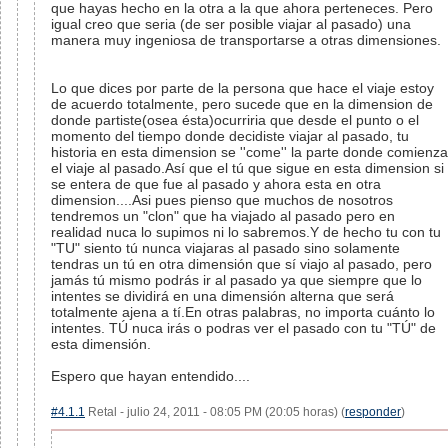
que hayas hecho en la otra a la que ahora perteneces. Pero
igual creo que seria (de ser posible viajar al pasado) una
manera muy ingeniosa de transportarse a otras dimensiones.
Lo que dices por parte de la persona que hace el viaje estoy
de acuerdo totalmente, pero sucede que en la dimension de
donde partiste(osea ésta)ocurriria que desde el punto o el
momento del tiempo donde decidiste viajar al pasado, tu
historia en esta dimension se ''come'' la parte donde comienza
el viaje al pasado.Así que el tú que sigue en esta dimension si
se entera de que fue al pasado y ahora esta en otra
dimension....Asi pues pienso que muchos de nosotros
tendremos un "clon" que ha viajado al pasado pero en
realidad nuca lo supimos ni lo sabremos.Y de hecho tu con tu
"TU" siento tú nunca viajaras al pasado sino solamente
tendras un tú en otra dimensión que sí viajo al pasado, pero
jamás tú mismo podrás ir al pasado ya que siempre que lo
intentes se dividirá en una dimensión alterna que será
totalmente ajena a tí.En otras palabras, no importa cuánto lo
intentes. TÚ nuca irás o podras ver el pasado con tu "TÚ" de
esta dimensión.
Espero que hayan entendido....
#4.1.1
Retal - julio 24, 2011 - 08:05 PM (20:05 horas) (
responder
)