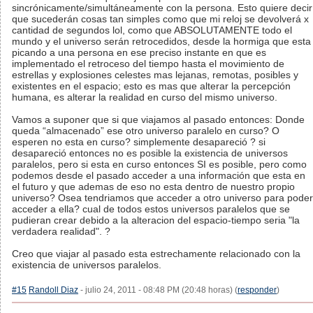
sincrónicamente/simultánea​mente con la persona. Esto quiere decir
que sucederán cosas tan simples como que mi reloj se devolverá x
cantidad de segundos lol, como que ABSOLUTAMENTE todo el
mundo y el universo serán retrocedidos, desde la hormiga que esta
picando a una persona en ese preciso instante en que es
implementado el retroceso del tiempo hasta el movimiento de
estrellas y explosiones celestes mas lejanas, remotas, posibles y
existentes en el espacio; esto es mas que alterar la percepción
humana, es alterar la realidad en curso del mismo universo.
Vamos a suponer que si que viajamos al pasado entonces: Donde
queda “almacenado” ese otro universo paralelo en curso? O
esperen no esta en curso? simplemente desapareció ? si
desapareció entonces no es posible la existencia de universos
paralelos, pero si esta en curso entonces SI es posible, pero como
podemos desde el pasado acceder a una información que esta en
el futuro y que ademas de eso no esta dentro de nuestro propio
universo? Osea tendriamos que acceder a otro universo para poder
acceder a ella? cual de todos estos universos paralelos que se
pudieran crear debido a la alteracion del espacio-tiempo seria "la
verdadera realidad". ?
Creo que viajar al pasado esta estrechamente relacionado con la
existencia de universos paralelos.
#15
Randoll Diaz
- julio 24, 2011 - 08:48 PM (20:48 horas) (
responder
)