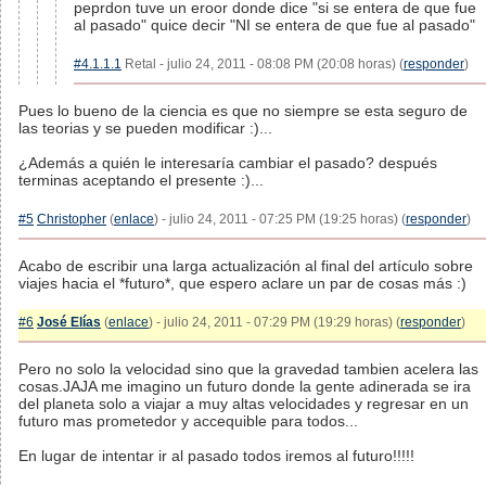
peprdon tuve un eroor donde dice "si se entera de que fue
al pasado" quice decir "NI se entera de que fue al pasado"
#4.1.1.1
Retal - julio 24, 2011 - 08:08 PM (20:08 horas) (
responder
)
Pues lo bueno de la ciencia es que no siempre se esta seguro de
las teorias y se pueden modificar :)...
¿Además a quién le interesaría cambiar el pasado? después
terminas aceptando el presente :)...
#5
Christopher
(
enlace
) - julio 24, 2011 - 07:25 PM (19:25 horas) (
responder
)
Acabo de escribir una larga actualización al final del artículo sobre
viajes hacia el *futuro*, que espero aclare un par de cosas más :)
#6
José Elías
(
enlace
) - julio 24, 2011 - 07:29 PM (19:29 horas) (
responder
)
Pero no solo la velocidad sino que la gravedad tambien acelera las
cosas.JAJA me imagino un futuro donde la gente adinerada se ira
del planeta solo a viajar a muy altas velocidades y regresar en un
futuro mas prometedor y accequible para todos...
En lugar de intentar ir al pasado todos iremos al futuro!!!!!