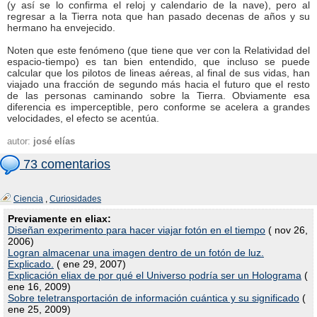
(y así se lo confirma el reloj y calendario de la nave), pero al
regresar a la Tierra nota que han pasado decenas de años y su
hermano ha envejecido.
Noten que este fenómeno (que tiene que ver con la Relatividad del
espacio-tiempo) es tan bien entendido, que incluso se puede
calcular que los pilotos de lineas aéreas, al final de sus vidas, han
viajado una fracción de segundo más hacia el futuro que el resto
de las personas caminando sobre la Tierra. Obviamente esa
diferencia es imperceptible, pero conforme se acelera a grandes
velocidades, el efecto se acentúa.
autor:
josé elías
73 comentarios
Ciencia
,
Curiosidades
Previamente en eliax:
Diseñan experimento para hacer viajar fotón en el tiempo
( nov 26,
2006)
Logran almacenar una imagen dentro de un fotón de luz.
Explicado.
( ene 29, 2007)
Explicación eliax de por qué el Universo podría ser un Holograma
(
ene 16, 2009)
Sobre teletransportación de información cuántica y su significado
(
ene 25, 2009)