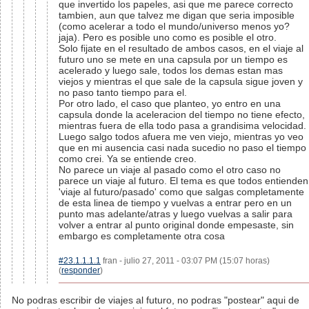
que invertido los papeles, asi que me parece correcto
tambien, aun que talvez me digan que seria imposible
(como acelerar a todo el mundo/universo menos yo?
jaja). Pero es posible uno como es posible el otro.
Solo fijate en el resultado de ambos casos, en el viaje al
futuro uno se mete en una capsula por un tiempo es
acelerado y luego sale, todos los demas estan mas
viejos y mientras el que sale de la capsula sigue joven y
no paso tanto tiempo para el.
Por otro lado, el caso que planteo, yo entro en una
capsula donde la aceleracion del tiempo no tiene efecto,
mientras fuera de ella todo pasa a grandisima velocidad.
Luego salgo todos afuera me ven viejo, mientras yo veo
que en mi ausencia casi nada sucedio no paso el tiempo
como crei. Ya se entiende creo.
No parece un viaje al pasado como el otro caso no
parece un viaje al futuro. El tema es que todos entienden
'viaje al futuro/pasado' como que salgas completamente
de esta linea de tiempo y vuelvas a entrar pero en un
punto mas adelante/atras y luego vuelvas a salir para
volver a entrar al punto original donde empesaste, sin
embargo es completamente otra cosa
#23.1.1.1.1
fran - julio 27, 2011 - 03:07 PM (15:07 horas)
(
responder
)
No podras escribir de viajes al futuro, no podras "postear" aqui de