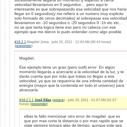
sucedivamente llegaria un momento q viajando a cierta
velocidad llevariamos en 0 segundos.... pero aqui lo
interesante es que sobrepasando esa velocidad que nos haria
llegar en 0 segundos(y me refiero a un numero muy explicito
solo formado de ceros decimales) al sobrepasar esa velocidad
llevariamos en -10 segundos o -20 segundos 0 -1h etc etc....
no se que tanta logica tiene eso pero mi cabeza con ese
ejemplo que me dieron lo pudo entender como algo posible.
#18.2.1
Magdiel Juma - julio 25, 2011 - 12:43 AM (00:43 horas)
(
responder
)
Magdiel,
Ese ejemplo tiene un gran (pero sutil) error: En algún
momento llegarás a acercarte a la velocidad de la luz, y te
darás cuenta que por más que tratas no llegas a esa
velocidad, ya que se requeriría de una infinita cantidad de
energía (mayor que la contenida en todo el universo) para
alcanzarla.
#18.2.1.1
José Elías
(
enlace
) - julio 25, 2011 - 01:07 AM (01:07
horas) (
responder
)
ellias te falto mencionar otro error de magdiel. que es
que por mas corta la distancia o por mas rapido que se
viaje siempre tomara algo de tiempo, aunque este sea