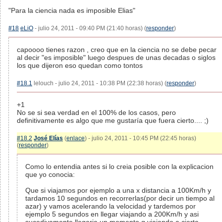
"Para la ciencia nada es imposible Elias"
#18
eLiO
- julio 24, 2011 - 09:40 PM (21:40 horas) (
responder
)
capoooo tienes razon , creo que en la ciencia no se debe pecar
al decir "es imposible" luego despues de unas decadas o siglos
los que dijeron eso quedan como tontos
#18.1
lelouch - julio 24, 2011 - 10:38 PM (22:38 horas) (
responder
)
+1
No se si sea verdad en el 100% de los casos, pero
definitivamente es algo que me gustaría que fuera cierto.... ;)
#18.2
José Elías
(
enlace
) - julio 24, 2011 - 10:45 PM (22:45 horas)
(
responder
)
Como lo entendia antes si lo creia posible con la explicacion
que yo conocia:
Que si viajamos por ejemplo a una x distancia a 100Km/h y
tardamos 10 segundos en recorrerlas(por decir un tiempo al
azar) y vamos acelerando la velocidad y tardemos por
ejemplo 5 segundos en llegar viajando a 200Km/h y asi