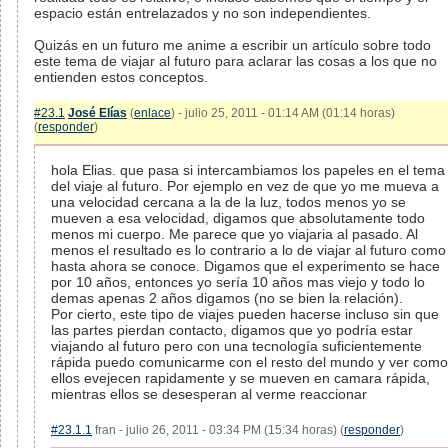
espacio están entrelazados y no son independientes.
Quizás en un futuro me anime a escribir un artículo sobre todo
este tema de viajar al futuro para aclarar las cosas a los que no
entienden estos conceptos.
#23.1
José Elías
(
enlace
) - julio 25, 2011 - 01:14 AM (01:14 horas)
(
responder
)
hola Elias. que pasa si intercambiamos los papeles en el tema
del viaje al futuro. Por ejemplo en vez de que yo me mueva a
una velocidad cercana a la de la luz, todos menos yo se
mueven a esa velocidad, digamos que absolutamente todo
menos mi cuerpo. Me parece que yo viajaria al pasado. Al
menos el resultado es lo contrario a lo de viajar al futuro como
hasta ahora se conoce. Digamos que el experimento se hace
por 10 años, entonces yo sería 10 años mas viejo y todo lo
demas apenas 2 años digamos (no se bien la relación).
Por cierto, este tipo de viajes pueden hacerse incluso sin que
las partes pierdan contacto, digamos que yo podría estar
viajando al futuro pero con una tecnología suficientemente
rápida puedo comunicarme con el resto del mundo y ver como
ellos evejecen rapidamente y se mueven en camara rápida,
mientras ellos se desesperan al verme reaccionar
#23.1.1
fran - julio 26, 2011 - 03:34 PM (15:34 horas) (
responder
)