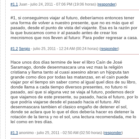
#1.1
Juan - julio 24, 2011 - 07:06 PM (19:06 horas) (
responder
)
#1, si conseguimos viajar al futuro, deberíamos entonces tener
una forma de volver a nuestro presente, que no es más que el
pasado, desde el punto de vista del viajante. Esa es la razón por
la que buscamos como ir al pasado antes de crear los
mecnismos que nos lleven al futuro: Para poder regresar a casa.
#1.2
Sergio
- julio 25, 2011 - 12:24 AM (00:24 horas) (
responder
)
Hace unos dos días termine de leer el libro Caín de José
Saramago, donde desenmascara una vez mas la religión
cristiana y llama tanto al cuasi asesino abran un hijoputa tan
grande como dios por todas las matanzas, en el caín puede
viajar por el tiempo sin saber como al igual quel dios de su libro,
donde llama a cada tiempo diversos presentes, no futuro ni
pasado, así que si alguna vez se viaja al futuro, podemos decir
que viajamos de este presente, su pasado, hacia el futuro, por lo
que podría viajarse desde el pasado hacia el futuro. Ahí
desenmascara tambien el clasico engaño de detener el sol,
donde se aclara que lo que el dios debería hacer es detener la
rotación de la tierra y no el sol, una lectura recomendada, me lo
leí como en tres días.
#1.3
anonimo - julio 25, 2011 - 02:50 AM (02:50 horas) (
responder
)