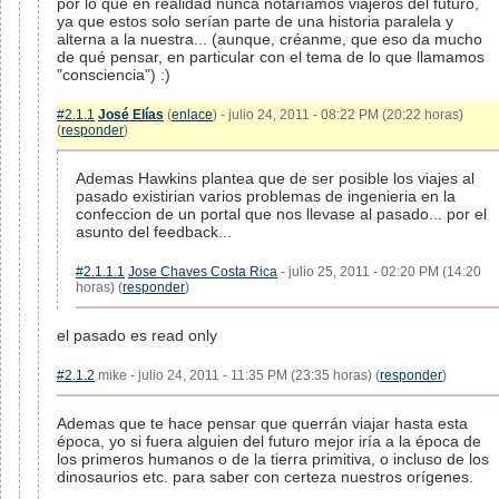
por lo que en realidad nunca notaríamos viajeros del futuro,
ya que estos solo serían parte de una historia paralela y
alterna a la nuestra... (aunque, créanme, que eso da mucho
de qué pensar, en particular con el tema de lo que llamamos
"consciencia") :)
#2.1.1
José Elías
(
enlace
) - julio 24, 2011 - 08:22 PM (20:22 horas)
(
responder
)
Ademas Hawkins plantea que de ser posible los viajes al
pasado existirian varios problemas de ingenieria en la
confeccion de un portal que nos llevase al pasado... por el
asunto del feedback...
#2.1.1.1
Jose Chaves Costa Rica
- julio 25, 2011 - 02:20 PM (14:20
horas) (
responder
)
el pasado es read only
#2.1.2
mike - julio 24, 2011 - 11:35 PM (23:35 horas) (
responder
)
Ademas que te hace pensar que querrán viajar hasta esta
época, yo si fuera alguien del futuro mejor iría a la época de
los primeros humanos o de la tierra primitiva, o incluso de los
dinosaurios etc. para saber con certeza nuestros orígenes.