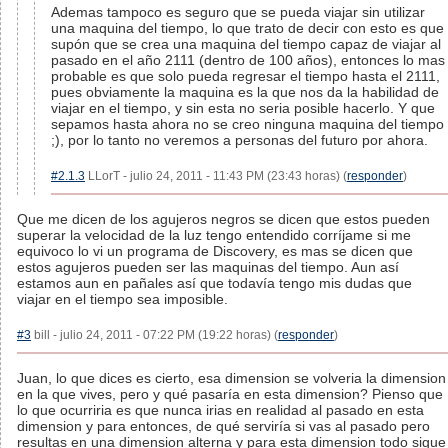
Ademas tampoco es seguro que se pueda viajar sin utilizar
una maquina del tiempo, lo que trato de decir con esto es que
supón que se crea una maquina del tiempo capaz de viajar al
pasado en el año 2111 (dentro de 100 años), entonces lo mas
probable es que solo pueda regresar el tiempo hasta el 2111,
pues obviamente la maquina es la que nos da la habilidad de
viajar en el tiempo, y sin esta no seria posible hacerlo. Y que
sepamos hasta ahora no se creo ninguna maquina del tiempo
;), por lo tanto no veremos a personas del futuro por ahora.
#2.1.3
LLorT - julio 24, 2011 - 11:43 PM (23:43 horas) (
responder
)
Que me dicen de los agujeros negros se dicen que estos pueden
superar la velocidad de la luz tengo entendido corríjame si me
equivoco lo vi un programa de Discovery, es mas se dicen que
estos agujeros pueden ser las maquinas del tiempo. Aun así
estamos aun en pañales así que todavía tengo mis dudas que
viajar en el tiempo sea imposible.
#3
bill - julio 24, 2011 - 07:22 PM (19:22 horas) (
responder
)
Juan, lo que dices es cierto, esa dimension se volveria la dimension
en la que vives, pero y qué pasaría en esta dimension? Pienso que
lo que ocurriria es que nunca irias en realidad al pasado en esta
dimension y para entonces, de qué serviría si vas al pasado pero
resultas en una dimension alterna y para esta dimension todo sigue