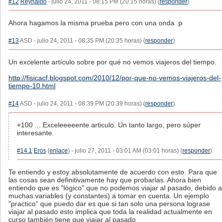
#12
Reynaldo
- julio 24, 2011 - 08:15 PM (20:15 horas) (
responder
)
Ahora hagamos la misma prueba pero con una onda :p
#13
ASD - julio 24, 2011 - 08:35 PM (20:35 horas) (
responder
)
Un excelente artículo sobre por qué no vemos viajeros del tiempo.
http://fisicacf.blogspot.com/2010/12/por-que-no-vemos-viajeros-del-
tiempo-10.html
#14
ASD - julio 24, 2011 - 08:39 PM (20:39 horas) (
responder
)
+100 ... Exceleeeeente articulo. Un tanto largo, pero súper
interesante.
#14.1
Eros
(
enlace
) - julio 27, 2011 - 03:01 AM (03:01 horas) (
responder
)
Te entiendo y estoy absolutamente de acuerdo con esto. Para que
las cosas sean definitivamente hay que probarlas. Ahora bien
entiendo que es "lógico" que no podemos viajar al pasado, debido a
muchas variables (y constantes) a tomar en cuenta. Un ejemplo
"practico" que puedo dar es que si tan solo una persona lograse
viajar al pasado esto implica que toda la realidad actualmente en
curso también tiene que viajar al pasado