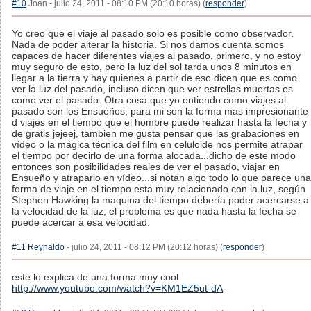
#10
Joan - julio 24, 2011 - 08:10 PM (20:10 horas) (
responder
)
Yo creo que el viaje al pasado solo es posible como observador.
Nada de poder alterar la historia. Si nos damos cuenta somos
capaces de hacer diferentes viajes al pasado, primero, y no estoy
muy seguro de esto, pero la luz del sol tarda unos 8 minutos en
llegar a la tierra y hay quienes a partir de eso dicen que es como
ver la luz del pasado, incluso dicen que ver estrellas muertas es
como ver el pasado. Otra cosa que yo entiendo como viajes al
pasado son los Ensueños, para mi son la forma mas impresionante
d viajes en el tiempo que el hombre puede realizar hasta la fecha y
de gratis jejeej, tambien me gusta pensar que las grabaciones en
vídeo o la mágica técnica del film en celuloide nos permite atrapar
el tiempo por decirlo de una forma alocada...dicho de este modo
entonces son posibilidades reales de ver el pasado, viajar en
Ensueño y atraparlo en vídeo...si notan algo todo lo que parece una
forma de viaje en el tiempo esta muy relacionado con la luz, según
Stephen Hawking la maquina del tiempo debería poder acercarse a
la velocidad de la luz, el problema es que nada hasta la fecha se
puede acercar a esa velocidad.
#11
Reynaldo
- julio 24, 2011 - 08:12 PM (20:12 horas) (
responder
)
este lo explica de una forma muy cool
http://www.youtube.com/watch?v=KM1EZ5ut-dA