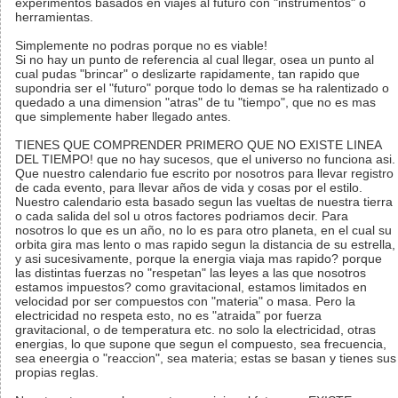
experimentos basados en viajes al futuro con "instrumentos" o
herramientas.
Simplemente no podras porque no es viable!
Si no hay un punto de referencia al cual llegar, osea un punto al
cual pudas "brincar" o deslizarte rapidamente, tan rapido que
supondria ser el "futuro" porque todo lo demas se ha ralentizado o
quedado a una dimension "atras" de tu "tiempo", que no es mas
que simplemente haber llegado antes.
TIENES QUE COMPRENDER PRIMERO QUE NO EXISTE LINEA
DEL TIEMPO! que no hay sucesos, que el universo no funciona asi.
Que nuestro calendario fue escrito por nosotros para llevar registro
de cada evento, para llevar años de vida y cosas por el estilo.
Nuestro calendario esta basado segun las vueltas de nuestra tierra
o cada salida del sol u otros factores podriamos decir. Para
nosotros lo que es un año, no lo es para otro planeta, en el cual su
orbita gira mas lento o mas rapido segun la distancia de su estrella,
y asi sucesivamente, porque la energia viaja mas rapido? porque
las distintas fuerzas no "respetan" las leyes a las que nosotros
estamos impuestos? como gravitacional, estamos limitados en
velocidad por ser compuestos con "materia" o masa. Pero la
electricidad no respeta esto, no es "atraida" por fuerza
gravitacional, o de temperatura etc. no solo la electricidad, otras
energias, lo que supone que segun el compuesto, sea frecuencia,
sea eneergia o "reaccion", sea materia; estas se basan y tienes sus
propias reglas.