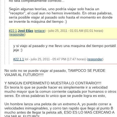
no sea completamente correcto...
Según algunas teorías, uno podría viajar solo hacia un
"receptor", el cual aun no hemos inventado. En otras palabras,
sería posible viajar al pasado solo hasta el momento en donde
se invente la máquina del tiempo :)
#22.1
José Elías
(
enlace
) - julio 25, 2011 - 01:01 AM (01:01 horas)
(
responder
)
y si viajo al pasado y me llevo una maquina del tiempo portátil
jeje :)
#22.1.1
lol - julio 25, 2011 - 05:47 PM (17:47 horas) (
responder
)
No solo no se puede viajar al pasado, TAMPOCO SE PUEDE
VIAJAR AL FUTURO!!!!!
Y NINGUN EXPERIMENTO MUESTRA LO CONTRARIO!!!!
En teoria lo que se puede hacer es simplemente ir a velocidad
mucho mayor que la comun corriente captada por humanos o otros
seres. En otras palabras lo unico que se puede logra es esto,
Un hombre lanza una pelota de un extremo A, yo puedo correr a
velocidades inimaginables, y corro tan rapido que llego al punto B
mucho antes de llegar la pelota alli, ESO ES LO MAS CERCANO A
VIAJAR AL FUTURO!