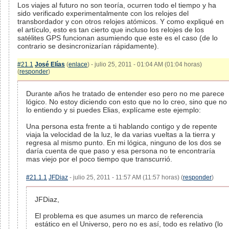
Los viajes al futuro no son teoría, ocurren todo el tiempo y ha
sido verificado experimentalmente con los relojes del
transbordador y con otros relojes atómicos. Y como expliqué en
el artículo, esto es tan cierto que incluso los relojes de los
satélites GPS funcionan asumiendo que este es el caso (de lo
contrario se desincronizarían rápidamente).
#21.1
José Elías
(
enlace
) - julio 25, 2011 - 01:04 AM (01:04 horas)
(
responder
)
Durante años he tratado de entender eso pero no me parece
lógico. No estoy diciendo con esto que no lo creo, sino que no
lo entiendo y si puedes Elias, explícame este ejemplo:
Una persona esta frente a ti hablando contigo y de repente
viaja la velocidad de la luz, le da varias vueltas a la tierra y
regresa al mismo punto. En mi lógica, ninguno de los dos se
daría cuenta de que paso y esa persona no te encontraría
mas viejo por el poco tiempo que transcurrió.
#21.1.1
JFDiaz
- julio 25, 2011 - 11:57 AM (11:57 horas) (
responder
)
JFDiaz,
El problema es que asumes un marco de referencia
estático en el Universo, pero no es así, todo es relativo (lo