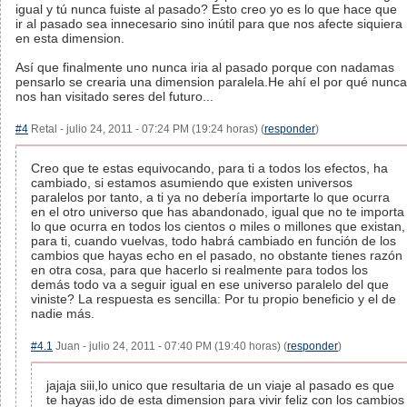
igual y tú nunca fuiste al pasado? Esto creo yo es lo que hace que
ir al pasado sea innecesario sino inútil para que nos afecte siquiera
en esta dimension.
Así que finalmente uno nunca iria al pasado porque con nadamas
pensarlo se crearia una dimension paralela.He ahí el por qué nunca
nos han visitado seres del futuro...
#4
Retal - julio 24, 2011 - 07:24 PM (19:24 horas) (
responder
)
Creo que te estas equivocando, para ti a todos los efectos, ha
cambiado, si estamos asumiendo que existen universos
paralelos por tanto, a ti ya no debería importarte lo que ocurra
en el otro universo que has abandonado, igual que no te importa
lo que ocurra en todos los cientos o miles o millones que existan,
para ti, cuando vuelvas, todo habrá cambiado en función de los
cambios que hayas echo en el pasado, no obstante tienes razón
en otra cosa, para que hacerlo si realmente para todos los
demás todo va a seguir igual en ese universo paralelo del que
viniste? La respuesta es sencilla: Por tu propio beneficio y el de
nadie más.
#4.1
Juan - julio 24, 2011 - 07:40 PM (19:40 horas) (
responder
)
jajaja siii,lo unico que resultaria de un viaje al pasado es que
te hayas ido de esta dimension para vivir feliz con los cambios