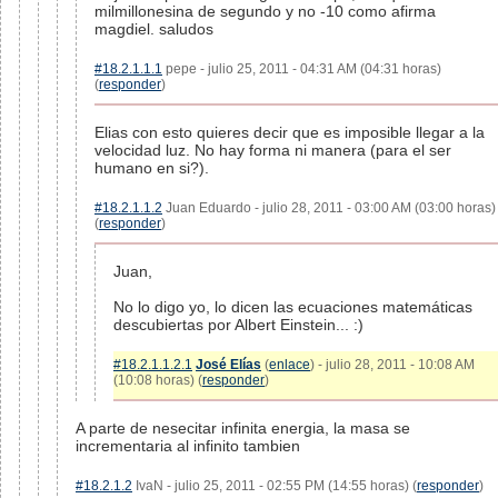
milmillonesina de segundo y no -10 como afirma
magdiel. saludos
#18.2.1.1.1
pepe - julio 25, 2011 - 04:31 AM (04:31 horas)
(
responder
)
Elias con esto quieres decir que es imposible llegar a la
velocidad luz. No hay forma ni manera (para el ser
humano en si?).
#18.2.1.1.2
Juan Eduardo - julio 28, 2011 - 03:00 AM (03:00 horas)
(
responder
)
Juan,
No lo digo yo, lo dicen las ecuaciones matemáticas
descubiertas por Albert Einstein... :)
#18.2.1.1.2.1
José Elías
(
enlace
) - julio 28, 2011 - 10:08 AM
(10:08 horas) (
responder
)
A parte de nesecitar infinita energia, la masa se
incrementaria al infinito tambien
#18.2.1.2
IvaN - julio 25, 2011 - 02:55 PM (14:55 horas) (
responder
)