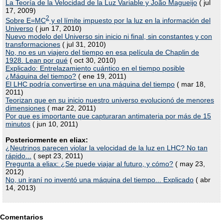
La Teoría de la Velocidad de la Luz Variable y João Magueijo
( jul
17, 2009)
2
Sobre E=MC
y el límite impuesto por la luz en la información del
Universo
( jun 17, 2010)
Nuevo modelo del Universo sin inicio ni final, sin constantes y con
transformaciones
( jul 31, 2010)
No, no es un viajero del tiempo en esa película de Chaplin de
1928. Lean por qué
( oct 30, 2010)
Explicado: Entrelazamiento cuántico en el tiempo posible
¿Máquina del tiempo?
( ene 19, 2011)
El LHC podría convertirse en una máquina del tiempo
( mar 18,
2011)
Teorizan que en su inicio nuestro universo evolucionó de menores
dimensiones
( mar 22, 2011)
Por que es importante que capturaran antimateria por más de 15
minutos
( jun 10, 2011)
Posteriormente en eliax:
¿Neutrinos parecen violar la velocidad de la luz en LHC? No tan
rápido...
( sept 23, 2011)
Pregunta a eliax: ¿Se puede viajar al futuro, y cómo?
( may 23,
2012)
No, un iraní no inventó una máquina del tiempo... Explicado
( abr
14, 2013)
Comentarios