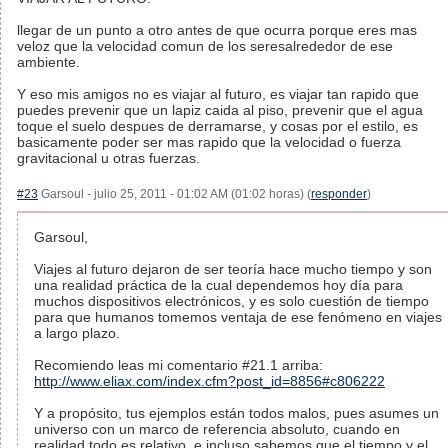
llegar de un punto a otro antes de que ocurra porque eres mas
veloz que la velocidad comun de los seresalrededor de ese
ambiente.
Y eso mis amigos no es viajar al futuro, es viajar tan rapido que
puedes prevenir que un lapiz caida al piso, prevenir que el agua
toque el suelo despues de derramarse, y cosas por el estilo, es
basicamente poder ser mas rapido que la velocidad o fuerza
gravitacional u otras fuerzas.
#23
Garsoul - julio 25, 2011 - 01:02 AM (01:02 horas) (
responder
)
Garsoul,
Viajes al futuro dejaron de ser teoría hace mucho tiempo y son
una realidad práctica de la cual dependemos hoy día para
muchos dispositivos electrónicos, y es solo cuestión de tiempo
para que humanos tomemos ventaja de ese fenómeno en viajes
a largo plazo.
Recomiendo leas mi comentario #21.1 arriba:
http://www.eliax.com/index.cfm?post_id=8856#c806222
Y a propósito, tus ejemplos están todos malos, pues asumes un
universo con un marco de referencia absoluto, cuando en
realidad todo es relativo, e incluso sabemos que el tiempo y el