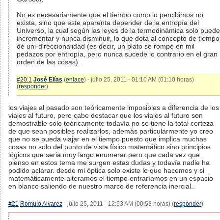
No es necesariamente que el tiempo como lo percibimos no
exista, sino que este aparenta depender de la entropía del
Universo, la cual según las leyes de la termodinámica solo puede
incrementar y nunca disminuir, lo que dota al concepto de tiempo
de uni-direccionalidad (es decir, un plato se rompe en mil
pedazos por entropía, pero nunca sucede lo contrario en el gran
orden de las cosas).
#20.1
José Elías
(
enlace
) - julio 25, 2011 - 01:10 AM (01:10 horas)
(
responder
)
los viajes al pasado son teóricamente imposibles a diferencia de los
viajes al futuro, pero cabe destacar que los viajes al futuro son
demostrable solo teóricamente todavía no se tiene la total certeza
de que sean posibles realizarlos, además particularmente yo creo
que no se pueda viajar en el tiempo puesto que implica muchas
cosas no solo del punto de vista físico matemático sino principios
lógicos que seria muy largo enumerar pero que cada vez que
pienso en estos tema me surgen estas dudas y todavía nadie ha
podido aclarar. desde mi óptica solo existe lo que hacemos y si
matemáticamente alteramos el tiempo entraríamos en un espacio
en blanco saliendo de nuestro marco de referencia inercial..
#21
Romulo Alvarez
- julio 25, 2011 - 12:53 AM (00:53 horas) (
responder
)