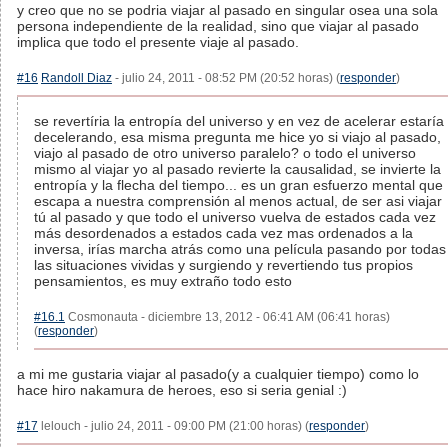
y creo que no se podria viajar al pasado en singular osea una sola
persona independiente de la realidad, sino que viajar al pasado
implica que todo el presente viaje al pasado.
#16
Randoll Diaz
- julio 24, 2011 - 08:52 PM (20:52 horas) (
responder
)
se revertíria la entropía del universo y en vez de acelerar estaría
decelerando, esa misma pregunta me hice yo si viajo al pasado,
viajo al pasado de otro universo paralelo? o todo el universo
mismo al viajar yo al pasado revierte la causalidad, se invierte la
entropía y la flecha del tiempo... es un gran esfuerzo mental que
escapa a nuestra comprensión al menos actual, de ser asi viajar
tú al pasado y que todo el universo vuelva de estados cada vez
más desordenados a estados cada vez mas ordenados a la
inversa, irías marcha atrás como una película pasando por todas
las situaciones vividas y surgiendo y revertiendo tus propios
pensamientos, es muy extraño todo esto
#16.1
Cosmonauta - diciembre 13, 2012 - 06:41 AM (06:41 horas)
(
responder
)
a mi me gustaria viajar al pasado(y a cualquier tiempo) como lo
hace hiro nakamura de heroes, eso si seria genial :)
#17
lelouch - julio 24, 2011 - 09:00 PM (21:00 horas) (
responder
)