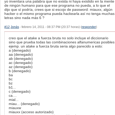
yo inventara una palabra que no exista ni haya existido en la mente
de ningún humano para que ese programa no pueda, a lo que el
dijo que sí podría, crees que si escojo de password: miauxx, algún
hacker o el mismo programa pueda hackearla así no tenga muchas
letras sino nada más 6 ?
#12
Jonás
- febrero 14, 2011 - 08:37 PM (20:37 horas) (
responder
)
creo que el atake a fuerza bruta no solo incluye el diccionario
sino que prueba todas las combinaciones alfanumericas posibles
ejemp. un atake a fuerza bruta seria algo parecido a esto:
a (denegado)
aa (denegado)
ab (denegado)
ac (denegado)
az (denegado)
b (denegado)
ba
bc
bz
b1...
c (denegado)
ca....
mial...
miau... (denegado)
miauxw
miauxx (acceso autorizado)