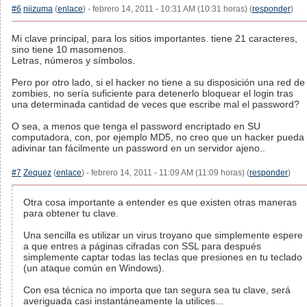
#6
niizuma
(
enlace
) - febrero 14, 2011 - 10:31 AM (10:31 horas) (
responder
)
Mi clave principal, para los sitios importantes. tiene 21 caracteres,
sino tiene 10 masomenos.
Letras, números y símbolos.
Pero por otro lado, si el hacker no tiene a su disposición una red de
zombies, no sería suficiente para detenerlo bloquear el login tras
una determinada cantidad de veces que escribe mal el password?
O sea, a menos que tenga el password encriptado en SU
computadora, con, por ejemplo MD5, no creo que un hacker pueda
adivinar tan fácilmente un password en un servidor ajeno..
#7
Zequez
(
enlace
) - febrero 14, 2011 - 11:09 AM (11:09 horas) (
responder
)
Otra cosa importante a entender es que existen otras maneras
para obtener tu clave.
Una sencilla es utilizar un virus troyano que simplemente espere
a que entres a páginas cifradas con SSL para después
simplemente captar todas las teclas que presiones en tu teclado
(un ataque común en Windows).
Con esa técnica no importa que tan segura sea tu clave, será
averiguada casi instantáneamente la utilices...