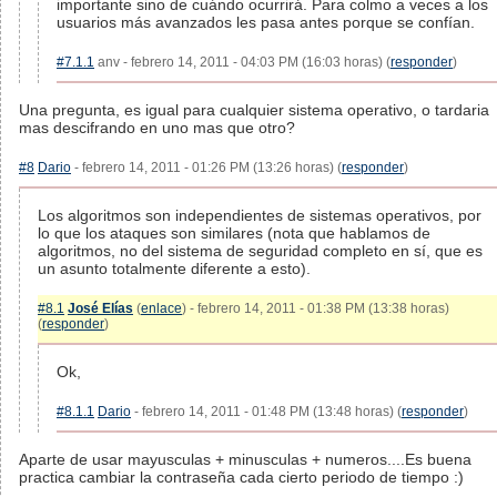
importante sino de cuándo ocurrirá. Para colmo a veces a los
usuarios más avanzados les pasa antes porque se confían.
#7.1.1
anv - febrero 14, 2011 - 04:03 PM (16:03 horas) (
responder
)
Una pregunta, es igual para cualquier sistema operativo, o tardaria
mas descifrando en uno mas que otro?
#8
Dario
- febrero 14, 2011 - 01:26 PM (13:26 horas) (
responder
)
Los algoritmos son independientes de sistemas operativos, por
lo que los ataques son similares (nota que hablamos de
algoritmos, no del sistema de seguridad completo en sí, que es
un asunto totalmente diferente a esto).
#8.1
José Elías
(
enlace
) - febrero 14, 2011 - 01:38 PM (13:38 horas)
(
responder
)
Ok,
#8.1.1
Dario
- febrero 14, 2011 - 01:48 PM (13:48 horas) (
responder
)
Aparte de usar mayusculas + minusculas + numeros....Es buena
practica cambiar la contraseña cada cierto periodo de tiempo :)