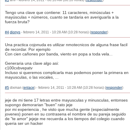
#3
anv - febrero 14, 2011 - 08:10 AM (08:10 horas) (
responder
)
Tengo una clave que contiene: 11 caracteres, minúsculas +
mayúsculas + números, cuanto se tardaria en averiguarla a la
fuerza bruta?
#4
dionys
- febrero 14, 2011 - 10:28 AM (10:28 horas) (
responder
)
Una practica cojonuda es utilizar nmotecnicos de alguna frase facil
de recordar. Por ejemplo
Con cien cañones por banda, viento en popa a toda vela...
Generaria una clave algo asi:
c100cxbvepatv
Incluso si queremos complicarla mas podemos poner la primera en
mayusculas, o las vocales, ...
#5
dixman (
enlace
) - febrero 14, 2011 - 10:28 AM (10:28 horas) (
responder
)
jeje de mi tiene 17 letras entre mayusculas y minusculas, entonses
supongo demorarian "buen" rato jeje
por mi experiencia , he visto que mucha gente (especialmente
jovenes) ponen en su contrasena el nombre de su pareja seguido
de "te amor" jejeje me recuerda a los tiempos del colegio cuando
queria ser un hacker