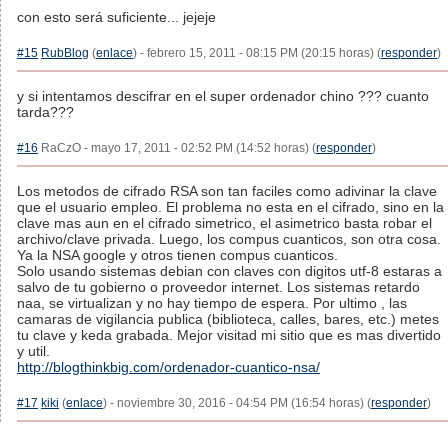
con esto será suficiente... jejeje
#15
RubBlog
(
enlace
) - febrero 15, 2011 - 08:15 PM (20:15 horas) (
responder
)
y si intentamos descifrar en el super ordenador chino ??? cuanto
tarda???
#16
RaCzO - mayo 17, 2011 - 02:52 PM (14:52 horas) (
responder
)
Los metodos de cifrado RSA son tan faciles como adivinar la clave
que el usuario empleo. El problema no esta en el cifrado, sino en la
clave mas aun en el cifrado simetrico, el asimetrico basta robar el
archivo/clave privada. Luego, los compus cuanticos, son otra cosa.
Ya la NSA google y otros tienen compus cuanticos.
Solo usando sistemas debian con claves con digitos utf-8 estaras a
salvo de tu gobierno o proveedor internet. Los sistemas retardo
naa, se virtualizan y no hay tiempo de espera. Por ultimo , las
camaras de vigilancia publica (biblioteca, calles, bares, etc.) metes
tu clave y keda grabada. Mejor visitad mi sitio que es mas divertido
y util.
http://blogthinkbig.com/ordenador-cuantico-nsa/
#17
kiki
(
enlace
) - noviembre 30, 2016 - 04:54 PM (16:54 horas) (
responder
)