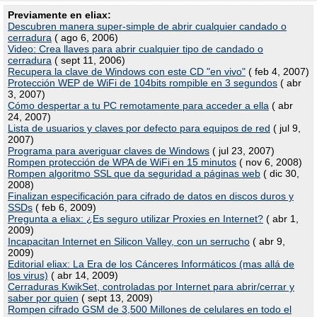
Previamente en eliax:
Descubren manera super-simple de abrir cualquier candado o
cerradura
( ago 6, 2006)
Video: Crea llaves para abrir cualquier tipo de candado o
cerradura
( sept 11, 2006)
Recupera la clave de Windows con este CD "en vivo"
( feb 4, 2007)
Protección WEP de WiFi de 104bits rompible en 3 segundos
( abr
3, 2007)
Cómo despertar a tu PC remotamente para acceder a ella
( abr
24, 2007)
Lista de usuarios y claves por defecto para equipos de red
( jul 9,
2007)
Programa para averiguar claves de Windows
( jul 23, 2007)
Rompen protección de WPA de WiFi en 15 minutos
( nov 6, 2008)
Rompen algoritmo SSL que da seguridad a páginas web
( dic 30,
2008)
Finalizan especificación para cifrado de datos en discos duros y
SSDs
( feb 6, 2009)
Pregunta a eliax: ¿Es seguro utilizar Proxies en Internet?
( abr 1,
2009)
Incapacitan Internet en Silicon Valley, con un serrucho
( abr 9,
2009)
Editorial eliax: La Era de los Cánceres Informáticos (mas allá de
los virus)
( abr 14, 2009)
Cerraduras KwikSet, controladas por Internet para abrir/cerrar y
saber por quien
( sept 13, 2009)
Rompen cifrado GSM de 3,500 Millones de celulares en todo el