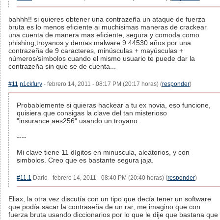
bahhh!! si quieres obtener una contrazeña un ataque de fuerza
bruta es lo menos eficiente ai muchisimas maneras de crackear
una cuenta de manera mas eficiente, segura y comoda como
phishing,troyanos y demas malware 9 44530 años por una
contrazeña de 9 caracteres, minúsculas + mayúsculas +
números/símbolos cuando el mismo usuario te puede dar la
contrazeña sin que se de cuenta...
#11
n1ckfury
- febrero 14, 2011 - 08:17 PM (20:17 horas) (
responder
)
Probablemente si quieras hackear a tu ex novia, eso funcione,
quisiera que consigas la clave del tan misterioso
"insurance.aes256" usando un troyano.
----
Mi clave tiene 11 dígitos en minuscula, aleatorios, y con
simbolos. Creo que es bastante segura jaja.
#11.1
Dario - febrero 14, 2011 - 08:40 PM (20:40 horas) (
responder
)
Eliax, la otra vez discutía con un tipo que decía tener un software
que podía sacar la contraseña de un rar, me imagino que con
fuerza bruta usando diccionarios por lo que le dije que bastana que