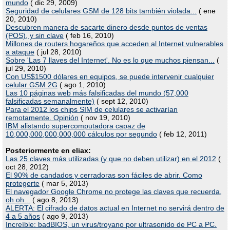
mundo
( dic 29, 2009)
Seguridad de celulares GSM de 128 bits también violada...
( ene
20, 2010)
Descubren manera de sacarte dinero desde puntos de ventas
(POS), y sin clave
( feb 16, 2010)
Millones de routers hogareños que acceden al Internet vulnerables
a ataque
( jul 28, 2010)
Sobre 'Las 7 llaves del Internet'. No es lo que muchos piensan...
(
jul 29, 2010)
Con US$1500 dólares en equipos, se puede intervenir cualquier
celular GSM 2G
( ago 1, 2010)
Las 10 páginas web más falsificadas del mundo (57,000
falsificadas semanalmente)
( sept 12, 2010)
Para el 2012 los chips SIM de celulares se activarían
remotamente. Opinión
( nov 19, 2010)
IBM alistando supercomputadora capaz de
10,000,000,000,000,000 cálculos por segundo
( feb 12, 2011)
Posteriormente en eliax:
Las 25 claves más utilizadas (y que no deben utilizar) en el 2012
(
oct 28, 2012)
El 90% de candados y cerradoras son fáciles de abrir. Como
protegerte
( mar 5, 2013)
El navegador Google Chrome no protege las claves que recuerda,
oh oh...
( ago 8, 2013)
ALERTA: El cifrado de datos actual en Internet no servirá dentro de
4 a 5 años
( ago 9, 2013)
Increíble: badBIOS, un virus/troyano por ultrasonido de PC a PC.