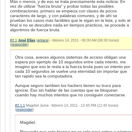
Más o menos, y de eso se trata precisamente esta noticia: En
vez de utilizar "fuerza bruta" y probar todas las posibles
combinaciones, primero se empieza con claves de pocos
caracteres de largo, y con palabras comunes, y de ahí se
prueban los casos más factibles que le sigan en la lista, y solo al
final si no se descubre nada en tiempos prácticos, se procede a
algoritmos de fuerza bruta.
#2.1
José Elías
(
enlace
) - febrero 14, 2011 - 06:30 AM (06:30 horas)
(
responder
)
Otra cosa, aveces algunos sistemas de acceso obligan una
espera por ejemplo de 10 segundos entre cada intento, me
imagino que eso le resta a la fuerza bruta pues un intento por
cada 10 segundos se vuelve una eternidad sin importar que
tan rapido sea la computadora.
Aunque seguro tambien los hackers tienen su truco para
ignorar. Eso sin hablar de las cuentas que se bloquean
cuando hay muchos intentos que no consiguen conectarse.
#2.1.1
Magdiel Juma - febrero 14, 2011 - 12:45 PM (12:45 horas)
(
responder
)
Magdiel,
Recuerda que esta técnica no es solo para entrar a páginas