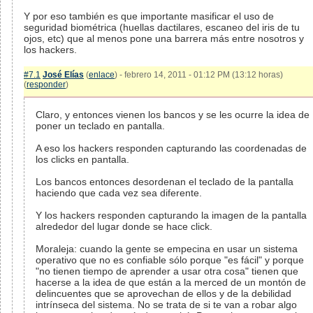
Y por eso también es que importante masificar el uso de
seguridad biométrica (huellas dactilares, escaneo del iris de tu
ojos, etc) que al menos pone una barrera más entre nosotros y
los hackers.
#7.1
José Elías
(
enlace
) - febrero 14, 2011 - 01:12 PM (13:12 horas)
(
responder
)
Claro, y entonces vienen los bancos y se les ocurre la idea de
poner un teclado en pantalla.
A eso los hackers responden capturando las coordenadas de
los clicks en pantalla.
Los bancos entonces desordenan el teclado de la pantalla
haciendo que cada vez sea diferente.
Y los hackers responden capturando la imagen de la pantalla
alrededor del lugar donde se hace click.
Moraleja: cuando la gente se empecina en usar un sistema
operativo que no es confiable sólo porque "es fácil" y porque
"no tienen tiempo de aprender a usar otra cosa" tienen que
hacerse a la idea de que están a la merced de un montón de
delincuentes que se aprovechan de ellos y de la debilidad
intrínseca del sistema. No se trata de si te van a robar algo