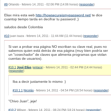
#9
Orlando - febrero 14, 2011 - 02:06 PM (14:06 horas) (
responder
)
Eliax mira esta web
http://howsecureismypassword.net/
te dice
cuantop tiempo tarda en decifrar tu password ;)
saludos desde Colombia
#10
juan isaza - febrero 14, 2011 - 11:44 AM (11:44 horas) (
responder
)
Si van a probar esa página NO escriban su clave real, pues no
sabemos quien está detrás de esa página (muy bien podría ser
un "cosechador" de claves que alimenta programas que violan
cuentas de usuarios).
#10.1
José Elías
(
enlace
) - febrero 14, 2011 - 02:44 PM (14:44 horas)
(
responder
)
Iba a decir justamente lo mismo :)
#10.1.1
Nicolás
- febrero 14, 2011 - 04:54 PM (16:54 horas) (
responder
)
"Chivo Juan", jeje!
#10.2
Wilson - febrero 14, 2011 - 06:24 PM (18:24 horas) (
responder
)