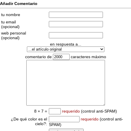
Añadir Comentario
tu nombre
tu email
(opcional)
web personal
(opcional)
en respuesta a...
comentario de
caracteres máximo
8 + 7 =
requerido
(control anti-SPAM)
¿De qué color es el
requerido
(control anti-
cielo?:
SPAM)