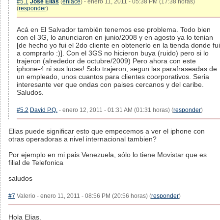
#5.1
José Elías
(
enlace
) - enero 11, 2011 - 05:38 PM (17:38 horas)
(
responder
)
Acá en El Salvador también tenemos ese problema. Todo bien
con el 3G, lo anunciaron en junio/2008 y en agosto ya lo tenian
[de hecho yo fui el 2do cliente en obtenerlo en la tienda donde fui
a comprarlo :)]. Con el 3GS no hicieron buya (ruido) pero si lo
trajeron (alrededor de octubre/2009) Pero ahora con este
iphone-4 ni sus luces! Solo trajeron, segun las parafraseadas de
un empleado, unos cuantos para clientes coorporativos. Seria
interesante ver que ondas con paises cercanos y del caribe.
Saludos.
#5.2
David P.Q.
- enero 12, 2011 - 01:31 AM (01:31 horas) (
responder
)
Elias puede significar esto que empecemos a ver el iphone con
otras operadoras a nivel internacional tambien?
Por ejemplo en mi pais Venezuela, sólo lo tiene Movistar que es
filial de Telefonica
saludos
#7
Valerio - enero 11, 2011 - 08:56 PM (20:56 horas) (
responder
)
Hola Elias.