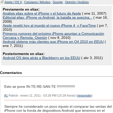
Apple / OS X
,
Celulares / Móviles
,
Google
,
Opinión / Análisis
Previamente en eliax:
Análisis eliax sobre el iPhone y el futuro de Apple
( ene 11, 2007)
Editorial eliax: iPhone vs Android, la batalla se avecina...
( mar 16,
2008)
Apple reveló hoy al mundo el nuevo iPhone 4, y FaceTime
( jun 7,
2010)
Primeros rumores del próximo iPhone apuntan a Comunicación
Cercana y Remota. Opinión
( nov 8, 2010)
Android obtiene más clientes que iPhone en Q4 2010 en EEUU
(
ene 7, 2011)
Posteriormente en eliax:
Android OS deja atrás a Blackberry en los EEUU
( abr 3, 2011)
Comentarios
Esto se pone IN-TE-RE-SAN-TE !!!!!!!!!!!!!!!!!!
#1
Patrick - enero 11, 2011 - 03:28 PM (15:28 horas) (
responder
)
Siempre he considerado un poco injusto el comparar las ventas del
iPhone con la horda de dispositivos Android que tenemos en el