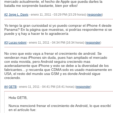
mercado actualmente, el hecho de Apple que pueda darles la
batalla me sorprende bastante, bien por ellos!
#2
Jorge L. Davis
- enero 11, 2011 - 03:29 PM (15:29 horas) (
responder
)
Yo tengo la gran curiosidad si yo puedo comprar el iPhone 4 desde
Panama? En la página que muestras, si podrías responderme si se
puede y q hay a hacer te lo agradecería
#3
Lucas rodoni
- enero 11, 2011 - 04:34 PM (16:34 horas) (
responder
)
No creo que esto vaya a frenar el crecimiento de android. Se
venderan mas iPhones sin duda, pues han ampliado el mercado
con esta movida, pero Android seguira creciendo mas
aceleradamente que iPhone y esto se debe a la diversidad de los
fabricantes....y recuerda que CDMA solo es usado masivamente en
USA, el resto del mundo usa GSM y es donde Android sigue
creciendo.
#4
GETB
- enero 11, 2011 - 04:41 PM (16:41 horas) (
responder
)
Hola GETB,
Nunca mencioné frenar el crecimiento de Android, lo que escribí
en el artículo fue: