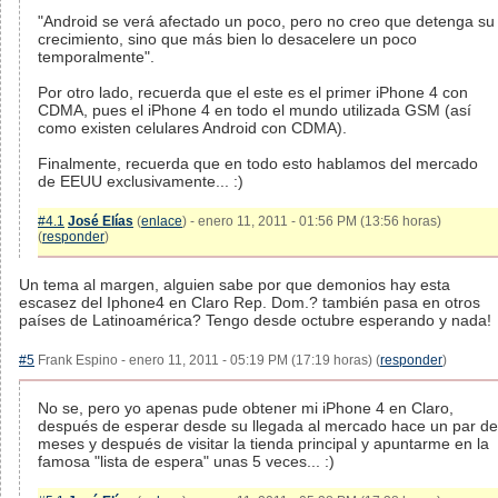
"Android se verá afectado un poco, pero no creo que detenga su
crecimiento, sino que más bien lo desacelere un poco
temporalmente".
Por otro lado, recuerda que el este es el primer iPhone 4 con
CDMA, pues el iPhone 4 en todo el mundo utilizada GSM (así
como existen celulares Android con CDMA).
Finalmente, recuerda que en todo esto hablamos del mercado
de EEUU exclusivamente... :)
#4.1
José Elías
(
enlace
) - enero 11, 2011 - 01:56 PM (13:56 horas)
(
responder
)
Un tema al margen, alguien sabe por que demonios hay esta
escasez del Iphone4 en Claro Rep. Dom.? también pasa en otros
países de Latinoamérica? Tengo desde octubre esperando y nada!
#5
Frank Espino - enero 11, 2011 - 05:19 PM (17:19 horas) (
responder
)
No se, pero yo apenas pude obtener mi iPhone 4 en Claro,
después de esperar desde su llegada al mercado hace un par de
meses y después de visitar la tienda principal y apuntarme en la
famosa "lista de espera" unas 5 veces... :)