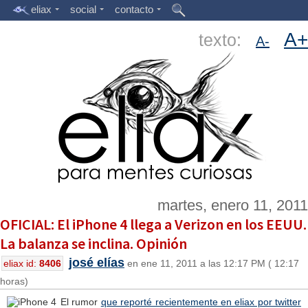
eliax
social
contacto
A+
texto:
A-
martes, enero 11, 2011
OFICIAL: El iPhone 4 llega a Verizon en los EEUU.
La balanza se inclina. Opinión
josé elías
eliax id:
8406
en ene 11, 2011 a las 12:17 PM ( 12:17
horas)
El rumor
que reporté recientemente en eliax por twitter