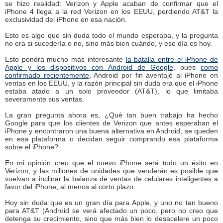
se hizo realidad: Verizon y Apple acaban de confirmar que el
iPhone 4 llega a la red Verizon en los EEUU, perdiendo AT&T la
exclusividad del iPhone en esa nación.
Esto es algo que sin duda todo el mundo esperaba, y la pregunta
no era si sucedería o no, sino más bien cuándo, y ese día es hoy.
Esto pondrá mucho más interesante
la batalla entre el iPhone de
Apple y los dispositivos con Android de Google
, pues
como
confirmado recientemente
, Android por fin aventajó al iPhone en
ventas en los EEUU, y la razón principal sin duda era que el iPhone
estaba atado a un solo proveedor (AT&T), lo que limitaba
severamente sus ventas.
La gran pregunta ahora es, ¿Qué tan buen trabajo ha hecho
Google para que los clientes de Verizon que antes esperaban el
iPhone y encontraron una buena alternativa en Android, se queden
en esa plataforma o decidan seguir comprando esa plataforma
sobre el iPhone?
En mi opinión creo que el nuevo iPhone será todo un éxito en
Verizon, y las millones de unidades que venderán es posible que
vuelvan a inclinar la balanza de ventas de celulares inteligentes a
favor del iPhone, al menos al corto plazo.
Hoy sin duda que es un gran día para Apple, y uno no tan bueno
para AT&T (Android se verá afectado un poco, pero no creo que
detenga su crecimiento, sino que más bien lo desacelere un poco