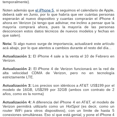
temporalmente).
Noten además que
el iPhone 5
, si seguimos el calendario de Apple,
deberá salir en Junio, por lo que habría que ver cuántas personas
esperarán al nuevo dispositivo y cuantas comprarán el iPhone 4
ahora en Verizon (si tengo que adivinar, me inclino a pensar que la
mayoría comprará ahora, pues la mayoría de las personas
desconocen estos datos técnicos de nuevos modelos y fechas en
que salen).
Nota:
Si algo nuevo surge de importancia, actualizaré este artículo
acá abajo, por lo que atentos a cambios durante el resto del día...
Actualización 1:
El iPhone 4 sale a la venta el 10 de Febrero en
Verizon.
Actualización 2:
El iPhone 4 de Verizon funcionará en la red de
alta velocidad CDMA de Verizon, pero no en tecnología
estrictamente LTE.
Actualización 3:
Los precios son idénticos a AT&T: US$199 por el
modelo de 16GB, US$299 por 32GB (ambos con contrato de 2
años, como es la norma)
Actualización 4:
A diferencia del iPhone 4 en AT&T, el modelo de
Verizon permitirá utilizarlo como un
HotSpot
(es decir, como un
router WiFi para otros dispositivos), con un límite de hasta 5
conexiones simultáneas. Eso sí que está genial, y pone el iPhone 4