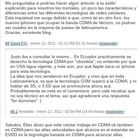
Me preguntaba si podrías hacer algún articulo 'a tu estilo'
explicando para nosotros los mortales, un poco las características y
diferencias entre las diferentes tecnologías de redes celulares.
Esta inquietud me surge debido a que, como lei en otro foro, los
nuevos iphones que ocupan la banda CDMA de Verizon, no podran
ser usados en la mayoria de paises de latinoamerica.
Gracias, excelente blog.
#8
David P.Q.
- enero 12, 2011 - 01:31 AM (01:31 horas) (
responder
)
Justo iba a consultar lo mismo... En Ecuador practicamente se
desecho la tecnologia CDMA por "obsoleta"; no entiendo por qué
en USA sigue vigente, y más aún, por qué Apple saca un Iphone
para esta tecnología.
La idea que nos vendieron en Ecuador, y creo que en toda
Latinoamérica, es que la tecnología GSM superó a la CDMA, y ni
hablar de 3G, o 3.5G que se promociona ahora acá.
Probablemente se note en el comentario, pero vale recalcar que
no soy técnico en el tema, así que agradeceré una respuesta
"for dummies" :)
#8.1
Reinaldo - enero 12, 2011 - 02:04 PM (14:04 horas) (
responder
)
Saludos, Eliax dices que este celular trabaja en CDMA ok tambien
es CDMA pero las altas velocidades que alcanza es el estandar es
EVDO es la tegnologia basada en CDMA para alcanzar altas