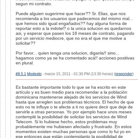
segun mi contrato.
Puede alguien sugerirme que hacer?? Sr. Elias, que nos
recomienda a los usuarios que padecemos del mismo mal...
que hemos sido igual engañados?? hay alguna forma de
reportar esto a la indotel? o la unica solucion es quedarnos
asi, y esperar que pasen los 18 meses de contrato, pagando
por un servicio mediocre, que no era el que me motive a
solicitar??
Por favor... quien tenga una solucion, diganla!! sino...
hagamos como ya se ha comentado acá!! acciones positivas
en plural.
#8.5.1
Modesto
- marzo 15, 2011 - 01:30 PM (13:30 horas) (
responder
)
Es bastante importante todo lo que se ha escrito en este
artículo y es buen medio para recomendar a la población
dominicana mantenerse alejado de los servicios de Wind
hasta que arreglen sus problemas técnicos. El hecho de que
esto no te influye o te afecte a ti no quiere decir que deje de
servirle a otras personas. Yo por ejemplo hace unos meses
contemplé la posibilidad de solicitar los servicios de Wind
Telecom. Si lo hubiese hecho, estos problemas muy
probablemente me hubiesen afectado y frustrado. En estos
momentos existen muchas personas que como lo fui yo en
ese entonces que están contemplanto la posibilidad de