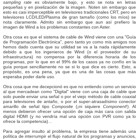
sampling rate
es obviamente bajo, y esto se nota en letras
pequeñas y en pixelización de la imagen. Noten sin embargo que
esto es casi imperceptible en televisores tradicionales CRT, pero en
televisores LCD/LED/Plasma de gran tamaño (como los míos) se
nota claramente. Admito sin embargo que aun así prefiero la
imagen de Wind a los problemas constantes con Aster.
Otra cosa es que el sistema de cable de Wind viene con una "Guía
de Programación Electrónica", pero tanto yo como mis amigos nos
hemos dado cuenta que su utilidad se va a la nada rápidamente
debido a que los ingenieros de Wind (o el proveedor de su
infraestructura) no compensa por la diferencia horaria de los
programas, por lo que en el 99% de los casos ya no confío en la
guía porque sencillamente no se si lo que dice es cierto. Esto, a
propósito, es una pena, ya que es una de las cosas que más
esperaba poder darle uso.
Otra cosa que me decepcionó es que no entiendo como un servicio
al que mercadean como "Digital" viene con una caja de cable que
solo puede enviar una señal o por el viejo método de cable coaxial
para televisores de antaño, o por el super-atrasadísimo conector
amarillo de señal tipo
Composite
(¡ni siquiere
Component
!). Al
menos debieron ofrecer una opción de caja más cara con salida
digital HDMI (y no vendría mal una opción con PVR como ya lo
ofrece la competencia)...
Para agregar insulto al problema, la empresa tiene además una
política de interrumpir el flujo natural de los programas y anuncios,