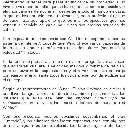
interfiriendo la señal para pasar anuncios de su propiedad a un
nivel de volumen tan alto, que se hace prácticamente imposible ver
algunos canales de noche sin despertar a todo el mundo en casa,
lo que es insoportablemente molestoso y nada profesional (y que
de paso hace que aparente que los mismos ejecutivos que nos
venden el servicio de cable no utilizan sus propios servicios de
cable).
Pero la joya de mi experiencia con Wind fue mi experiencia con su
sistema de Internet". Sucede que Wind ofrece varios paquetes de
Internet, en donde el más caro de todos ofrece (según ellos)
velocidad "Ilimitada".
En la rueda de prensa a la que me invitaron pregunté varias veces
que aclararan cuál era la velocidad máxima y mínima de tal plan,
pero esquivaron la respuesta una y otra vez, pero sin embargo
cometieron el error (ante todos los otros presentes) de explicarnos
el concepto.
Según los representantes de Wind: "El plan ilimitado es similar a
una llave de agua abierta, en donde la abrimos por completo a los
usuarios que elijan ese plan
sin imponer ningún tipo de
restricciones
en la velocidad máxima teórica de nuestra red
WiMax".
Con ese discurso, muchos decidimos subscribirnos al plan
"Ilimitado", y los primeros días fueron espectaculares, con algunos
de mis amigos reportando velocidades de descarga de alrededor