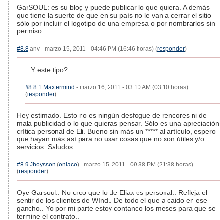
GarSOUL: es su blog y puede publicar lo que quiera. A demás
que tiene la suerte de que en su país no le van a cerrar el sitio
sólo por incluir el logotipo de una empresa o por nombrarlos sin
permiso.
#8.8
anv - marzo 15, 2011 - 04:46 PM (16:46 horas) (
responder
)
...Y este tipo?
#8.8.1
Maxtermind
- marzo 16, 2011 - 03:10 AM (03:10 horas)
(
responder
)
Hey estimado. Esto no es ningún desfogue de rencores ni de
mala publicidad o lo que quieras pensar. Sólo es una apreciación
crítica personal de Eli. Bueno sin más un ***** al artículo, espero
que hayan más así para no usar cosas que no son útiles y/o
servicios. Saludos...
#8.9
Jheysson
(
enlace
) - marzo 15, 2011 - 09:38 PM (21:38 horas)
(
responder
)
Oye Garsoul.. No creo que lo de Eliax es personal.. Refleja el
sentir de los clientes de WInd.. De todo el que a caido en ese
gancho.. Yo por mi parte estoy contando los meses para que se
termine el contrato..