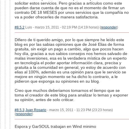
solicitar estos servicios. Pero gracias a artículos como este
pueden darse cuenta de que no es el momento de firmar un
contrato DE 18 MESES por unos servicios que la compañía no
va a poder ofrecerles de manera satisfactoria.
#8.5.2
Luis - marzo 15, 2011 - 02:19 PM (14:19 horas) (
responder
)
Difiero de ti querido amigo, por lo que siempre he leído este
blog es por las sabias opiniones que de José Elias de forma
gratuita, sin exigir un pago a cambio, algo que pocos hacen
hoy día, gracias a sus sabios consejos nos hemos salvado de
malas inversiones, esa es la verdadera mística de un experto
en tecnología el poder aportar información clara, precisa y
gratuita a la comunidad en general, yo estoy de acuerdo con
elias al 100%, además es una opinión para que le servicio se
mejore en ningún momento se ha dicho lo contrario, a le
pidieron que exponga su opiniones en su blog.
Creo que muchos deberiamos tomarnos el tiempo que se
toma el creador de este blog para analizar lo temas y exponer
su opinión, antes de solo criticar.
#8.5.3
Juan Rosario
- marzo 15, 2011 - 11:23 PM (23:23 horas)
(
responder
)
Espora y GarSOUL trabajan en Wind minimo