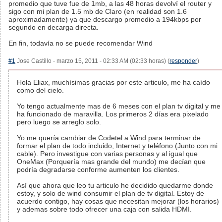
promedio que tuve fue de 1mb, a las 48 horas devolví el router y
sigo con mi plan de 1.5 mb de Claro (en realidad son 1.6
aproximadamente) ya que descargo promedio a 194kbps por
segundo en decarga directa.
En fin, todavía no se puede recomendar Wind
#1
Jose Castillo - marzo 15, 2011 - 02:33 AM (02:33 horas) (
responder
)
Hola Eliax, muchísimas gracias por este articulo, me ha caído
como del cielo.
Yo tengo actualmente mas de 6 meses con el plan tv digital y me
ha funcionado de maravilla. Los primeros 2 días era pixelado
pero luego se arreglo solo.
Yo me quería cambiar de Codetel a Wind para terminar de
formar el plan de todo incluido, Internet y teléfono (Junto con mi
cable). Pero investigue con varias personas y al igual que
OneMax (Porquería mas grande del mundo) me decían que
podría degradarse conforme aumenten los clientes.
Así que ahora que leo tu articulo he decidido quedarme donde
estoy, y solo de wind consumir el plan de tv digital. Estoy de
acuerdo contigo, hay cosas que necesitan mejorar (los horarios)
y ademas sobre todo ofrecer una caja con salida HDMI.