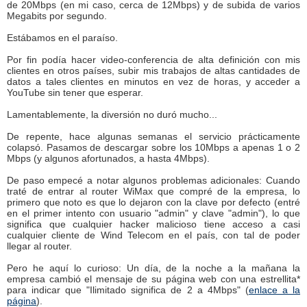
de 20Mbps (en mi caso, cerca de 12Mbps) y de subida de varios
Megabits por segundo.
Estábamos en el paraíso.
Por fin podía hacer video-conferencia de alta definición con mis
clientes en otros países, subir mis trabajos de altas cantidades de
datos a tales clientes en minutos en vez de horas, y acceder a
YouTube sin tener que esperar.
Lamentablemente, la diversión no duró mucho...
De repente, hace algunas semanas el servicio prácticamente
colapsó. Pasamos de descargar sobre los 10Mbps a apenas 1 o 2
Mbps (y algunos afortunados, a hasta 4Mbps).
De paso empecé a notar algunos problemas adicionales: Cuando
traté de entrar al router WiMax que compré de la empresa, lo
primero que noto es que lo dejaron con la clave por defecto (entré
en el primer intento con usuario "admin" y clave "admin"), lo que
significa que cualquier hacker malicioso tiene acceso a casi
cualquier cliente de Wind Telecom en el país, con tal de poder
llegar al router.
Pero he aquí lo curioso: Un día, de la noche a la mañana la
empresa cambió el mensaje de su página web con una estrellita*
para indicar que "Ilimitado significa de 2 a 4Mbps" (
enlace a la
página
).