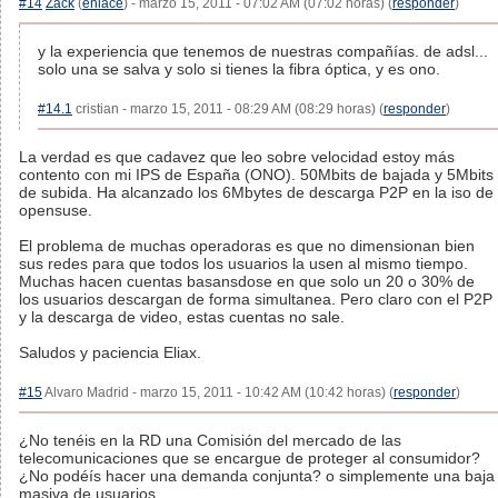
#14
Zack
(
enlace
) - marzo 15, 2011 - 07:02 AM (07:02 horas) (
responder
)
y la experiencia que tenemos de nuestras compañías. de adsl...
solo una se salva y solo si tienes la fibra óptica, y es ono.
#14.1
cristian - marzo 15, 2011 - 08:29 AM (08:29 horas) (
responder
)
La verdad es que cadavez que leo sobre velocidad estoy más
contento con mi IPS de España (ONO). 50Mbits de bajada y 5Mbits
de subida. Ha alcanzado los 6Mbytes de descarga P2P en la iso de
opensuse.
El problema de muchas operadoras es que no dimensionan bien
sus redes para que todos los usuarios la usen al mismo tiempo.
Muchas hacen cuentas basansdose en que solo un 20 o 30% de
los usuarios descargan de forma simultanea. Pero claro con el P2P
y la descarga de video, estas cuentas no sale.
Saludos y paciencia Eliax.
#15
Alvaro Madrid - marzo 15, 2011 - 10:42 AM (10:42 horas) (
responder
)
¿No tenéis en la RD una Comisión del mercado de las
telecomunicaciones que se encargue de proteger al consumidor?
¿No podéís hacer una demanda conjunta? o simplemente una baja
masiva de usuarios.