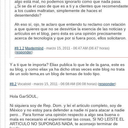
algo está mal, no podemos ignorarlo como que nada pasa.
¿Si se da el caso de que es a ti y a clientes que recomendaste
a los cuales maltratan, simplemente de haces el
desentendido?
Ah eso sí, ojo, te aclaro que entiendo tu reclamo con relación
a que quieres que no se desvirtúe la esencia de las noticias y
artículos en el blog, pero ésta es una opinión precisamente
acerca de tecnología y que por si fuera poco, ellos solicitaron.
#8.1.2
Maxtermind
- marzo 15, 2011 - 06:47 AM (06:47 horas)
(
responder
)
Y a ti que te importa? Eliax publica lo que le de la gana, este es
su blog, y como eliax ya ha dicho otras veces este blog no trata
de un solo tema,es un blog de temas de todo tipo.
#8.2
Vocaloid - marzo 15, 2011 - 06:08 AM (06:08 horas) (
responder
)
Hola GarSOUL,
Ni siquiera soy de Rep. Dom. y leí el articulo completo, soy de
México y no estoy para defender a nadie ni para atacar a nadie
pero... Para formar una opinión respecto a algo sea buena o
mala es necesario el experimentar las cosas, SI NO LEÍSTE EL
ARTICULO NO SUPONGAS NADA, te aconsejo terminar de