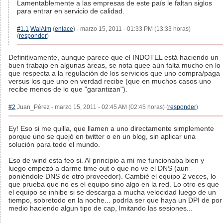
Lamentablemente a las empresas de este país le faltan siglos
para entrar en servicio de calidad.
#1.1
WalAlm
(
enlace
) - marzo 15, 2011 - 01:33 PM (13:33 horas)
(
responder
)
Definitivamente, aunque parece que el INDOTEL está haciendo un
buen trabajo en algunas áreas, se nota quee aún falta mucho en lo
que respecta a la regulación de los servicios que uno compra/paga
versus los que uno en verdad recibe (que en muchos casos uno
recibe menos de lo que "garantizan").
#2
Juan_Pérez - marzo 15, 2011 - 02:45 AM (02:45 horas) (
responder
)
Ey! Eso si me quilla, que llamen a uno directamente simplemente
porque uno se quejó en twitter o en un blog, sin aplicar una
solución para todo el mundo.
Eso de wind esta feo si. Al principio a mi me funcionaba bien y
luego empezó a darme time out o que no ve el DNS (aun
poniéndole DNS de otro proveedor). Cambié el equipo 2 veces, lo
que prueba que no es el equipo sino algo en la red. Lo otro es que
el equipo se inhibe si se descarga a mucha velocidad luego de un
tiempo, sobretodo en la noche... podría ser que haya un DPI de por
medio haciendo algun tipo de cap, lmitando las sesiones...