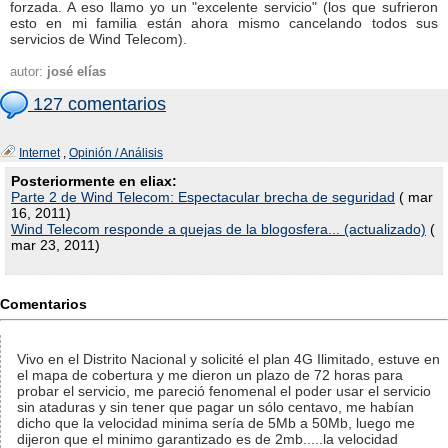
forzada. A eso llamo yo un "excelente servicio" (los que sufrieron
esto en mi familia están ahora mismo cancelando todos sus
servicios de Wind Telecom).
autor:
josé elías
127 comentarios
Internet
,
Opinión / Análisis
Posteriormente en eliax:
Parte 2 de Wind Telecom: Espectacular brecha de seguridad
( mar
16, 2011)
Wind Telecom responde a quejas de la blogosfera... (actualizado)
(
mar 23, 2011)
Comentarios
Vivo en el Distrito Nacional y solicité el plan 4G Ilimitado, estuve en
el mapa de cobertura y me dieron un plazo de 72 horas para
probar el servicio, me pareció fenomenal el poder usar el servicio
sin ataduras y sin tener que pagar un sólo centavo, me habían
dicho que la velocidad minima sería de 5Mb a 50Mb, luego me
dijeron que el minimo garantizado es de 2mb.....la velocidad