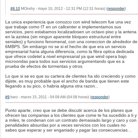
#8.10
MOnxhy - mayo 10, 2012 - 12:31 PM (12:31 horas) (
responder
)
La unica experiencia que conozco con wind telecom fue una vez
que trabaje como IT en un callcenter e implementamos sus
servicios, pero estabamos localizadosen un octavo piso y la antena
en la azotea (sin ningun aparente bloqueo estructural entre
seniales) y funciono fenomenal, con una coneccion de alrededor de
6MBPS. Sin embargo no se si el hecho de que era un servicio
empresarial haria alguna diferencia, como la fibra optica dedicada
que ofrece codetel a nivel empresarial ya que wind opera bajo
microondas para todos sus servicios argumentando que es a
prueba de efectos de tormentas y otros.
Lo que si se es que su cartera de clientes ha ido creciendo y como
dijiste, es muy probable que el ancho de banda que tienen este
llegando a su pico, o habria alguna otra razon...
#9
barz - marzo 15, 2011 - 04:08 AM (04:08 horas) (
responder
)
Punto aparte, creo que se debe discutir acerca de los planes que
ofrecen las companias a los clientes que come te ha sucedido a ti y
a miles, te condenan con un contrato demasiado largo y caro y con
penalidades absurdas por a veces servicios con los cuales no
sabes que esperar y ser enganiado y pagar las consecuencias...