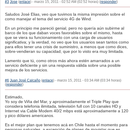
#3
Jose
(
enlace
) - marzo 15, 2011 - 02:52 AM (02:52 horas) (
responder
)
Saludos José Elias, veo que tuvimos la misma impresión sobre el
como manejar el tema del servicio 4G de Wind.
En un principio me pareció genial, pero no quería aún subirme al
barco de los que daban voces favorables sobre el mismo, hasta
que se viera su funcionamiento con una carga de usuarios
significativa; y la verdad, no veo que los usuarios sean tantos como
para ellos tener una crisis de suministro, a menos que como dices,
sobre-vendieran su capacidad, que por lo visto era muy limitada.
Lamento que tú, como otros más ahora estén amarrados a un
servicio deficiente y sin una respuesta válida sobre una posible
mejora de los servicios.
#6
Juan José Calcaño
(
enlace
) - marzo 15, 2011 - 03:34 AM (03:34 horas)
(
responder
)
Estimado,
Yo soy de Viña del Mar, y aproximadamente el Triple Play que
considera telefonia ilimitada, televisión full con 10 canales HD y
Internet via Cable Modem 40/2 mbps está aproximadamente a 120
y pico dólares americanos.
Es el mejor plan que tenemos acá en Chile hasta el momento para
personas naturales, a excepción de planes de movistar que es