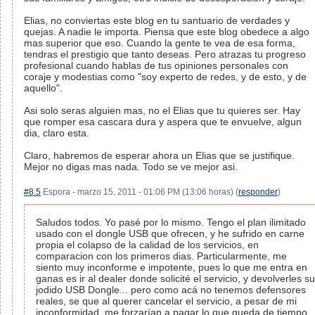
Elias, no conviertas este blog en tu santuario de verdades y
quejas. A nadie le importa. Piensa que este blog obedece a algo
mas superior que eso. Cuando la gente te vea de esa forma,
tendras el prestigio que tanto deseas. Pero atrazas tu progreso
profesional cuando hablas de tus opiniones personales con
coraje y modestias como "soy experto de redes, y de esto, y de
aquello".
Asi solo seras alguien mas, no el Elias que tu quieres ser. Hay
que romper esa cascara dura y aspera que te envuelve, algun
dia, claro esta.
Claro, habremos de esperar ahora un Elias que se justifique.
Mejor no digas mas nada. Todo se ve mejor asi.
#8.5
Espora - marzo 15, 2011 - 01:06 PM (13:06 horas) (
responder
)
Saludos todos. Yo pasé por lo mismo. Tengo el plan ilimitado
usado con el dongle USB que ofrecen, y he sufrido en carne
propia el colapso de la calidad de los servicios, en
comparacion con los primeros dias. Particularmente, me
siento muy inconforme e impotente, pues lo que me entra en
ganas es ir al dealer donde solicité el servicio, y devolverles su
jodido USB Dongle... pero como acá no tenemos defensores
reales, se que al querer cancelar el servicio, a pesar de mi
inconformidad, me forzarían a pagar lo que queda de tiempo