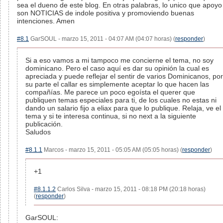
sea el dueno de este blog. En otras palabras, lo unico que apoyo
son NOTICIAS de indole positiva y promoviendo buenas
intenciones. Amen
#8.1
GarSOUL - marzo 15, 2011 - 04:07 AM (04:07 horas) (
responder
)
Si a eso vamos a mi tampoco me concierne el tema, no soy
dominicano. Pero el caso aquí es dar su opinión la cual es
apreciada y puede reflejar el sentir de varios Dominicanos, por
su parte el callar es simplemente aceptar lo que hacen las
compañías. Me parece un poco egoísta el querer que
publiquen temas especiales para ti, de los cuales no estas ni
dando un salario fijo a eliax para que lo publique. Relaja, ve el
tema y si te interesa continua, si no next a la siguiente
publicación.
Saludos
#8.1.1
Marcos - marzo 15, 2011 - 05:05 AM (05:05 horas) (
responder
)
+1
#8.1.1.2
Carlos Silva - marzo 15, 2011 - 08:18 PM (20:18 horas)
(
responder
)
GarSOUL: