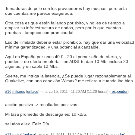
Tomaduras de pelo con los proveedores hay muchas, pero esta
que cuentas me parece exagerada.
Otra cosa es que estén fallando por éxito, y no les de tiempo a
ampliar su infraestructura de nodos, pero por lo que cuentas -
pruebas - tampoco compran caudal.
Eso de ilimitada debería estar prohibido, hay que dar una velocidad
mínima garantizadad, y una potencial alcanzable.
Aquí en España por unos 40 € - 20 el primer año de oferta, y
puedes ir de oferta en oferta - en ADSL te dan 10 Mb, incluso 20
algunas, y en cable 12 Mbs.
Suerte, me intriga la latencia, ¿Se puede jugar razonablemente al
Quakelive, con una conexión Wimax? me refiero a cuando iba bien.
#16
mitcoes
(
enlace
) - marzo 15, 2011 - 11:20 AM (11:20 horas) (
responder
)
acción positiva -> resultados positivos.
Mi tasa promedio de descarga es: 10 kB/S.
saludos eliax. Feliz Día
#17
romel
(
enlace
) - marzo 15, 2011 - 11:24 AM (11:24 horas) (
responder
)