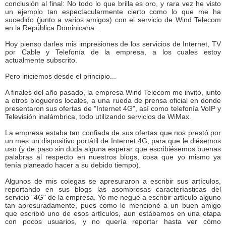
conclusión al final: No todo lo que brilla es oro, y rara vez he visto
un ejemplo tan espectacularmente cierto como lo que me ha
sucedido (junto a varios amigos) con el servicio de Wind Telecom
en la República Dominicana...
Hoy pienso darles mis impresiones de los servicios de Internet, TV
por Cable y Telefonía de la empresa, a los cuales estoy
actualmente subscrito.
Pero iniciemos desde el principio...
A finales del año pasado, la empresa Wind Telecom me invitó, junto
a otros blogueros locales, a una rueda de prensa oficial en donde
presentaron sus ofertas de "Internet 4G", así como telefonía VoIP y
Televisión inalámbrica, todo utilizando servicios de WiMax.
La empresa estaba tan confiada de sus ofertas que nos prestó por
un mes un dispositivo portátil de Internet 4G, para que le diésemos
uso (y de paso sin duda alguna esperar que escribiésemos buenas
palabras al respecto en nuestros blogs, cosa que yo mismo ya
tenía planeado hacer a su debido tiempo).
Algunos de mis colegas se apresuraron a escribir sus artículos,
reportando en sus blogs las asombrosas caracteríasticas del
servicio "4G" de la empresa. Yo me negué a escribir artículo alguno
tan apresuradamente, pues como le mencioné a un buen amigo
que escribió uno de esos artículos, aun estábamos en una etapa
con pocos usuarios, y no quería reportar hasta ver cómo