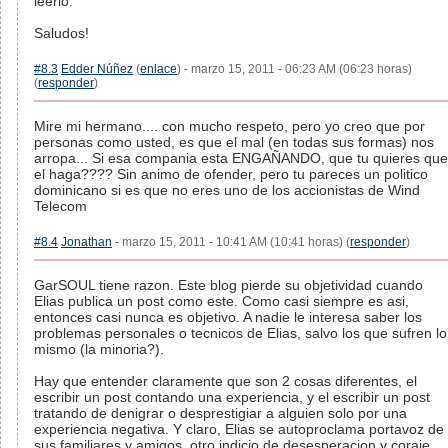
leerlo.
Saludos!
#8.3
Edder Núñez
(
enlace
) - marzo 15, 2011 - 06:23 AM (06:23 horas)
(
responder
)
Mire mi hermano.... con mucho respeto, pero yo creo que por
personas como usted, es que el mal (en todas sus formas) nos
arropa... Si esa compania esta ENGAÑANDO, que tu quieres que
el haga???? Sin animo de ofender, pero tu pareces un politico
dominicano si es que no eres uno de los accionistas de Wind
Telecom
#8.4
Jonathan
- marzo 15, 2011 - 10:41 AM (10:41 horas) (
responder
)
GarSOUL tiene razon. Este blog pierde su objetividad cuando
Elias publica un post como este. Como casi siempre es asi,
entonces casi nunca es objetivo. A nadie le interesa saber los
problemas personales o tecnicos de Elias, salvo los que sufren lo
mismo (la minoria?).
Hay que entender claramente que son 2 cosas diferentes, el
escribir un post contando una experiencia, y el escribir un post
tratando de denigrar o desprestigiar a alguien solo por una
experiencia negativa. Y claro, Elias se autoproclama portavoz de
sus familiares y amigos, otro indicio de desesperacion y coraje.