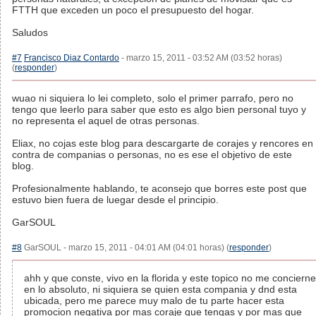
FTTH que exceden un poco el presupuesto del hogar.
Saludos
#7
Francisco Diaz Contardo
- marzo 15, 2011 - 03:52 AM (03:52 horas)
(
responder
)
wuao ni siquiera lo lei completo, solo el primer parrafo, pero no
tengo que leerlo para saber que esto es algo bien personal tuyo y
no representa el aquel de otras personas.
Eliax, no cojas este blog para descargarte de corajes y rencores en
contra de companias o personas, no es ese el objetivo de este
blog.
Profesionalmente hablando, te aconsejo que borres este post que
estuvo bien fuera de luegar desde el principio.
GarSOUL
#8
GarSOUL - marzo 15, 2011 - 04:01 AM (04:01 horas) (
responder
)
ahh y que conste, vivo en la florida y este topico no me concierne
en lo absoluto, ni siquiera se quien esta compania y dnd esta
ubicada, pero me parece muy malo de tu parte hacer esta
promocion negativa por mas coraje que tengas y por mas que