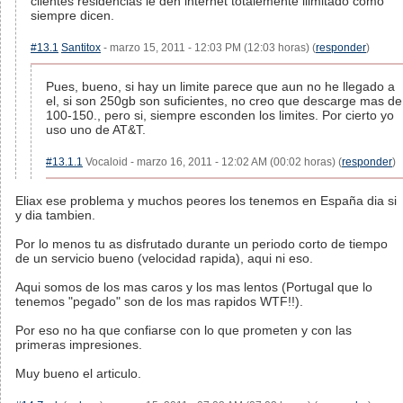
clientes residencias le den internet totalemente ilimitado como
siempre dicen.
#13.1
Santitox
- marzo 15, 2011 - 12:03 PM (12:03 horas) (
responder
)
Pues, bueno, si hay un limite parece que aun no he llegado a
el, si son 250gb son suficientes, no creo que descarge mas de
100-150., pero si, siempre esconden los limites. Por cierto yo
uso uno de AT&T.
#13.1.1
Vocaloid - marzo 16, 2011 - 12:02 AM (00:02 horas) (
responder
)
Eliax ese problema y muchos peores los tenemos en España dia si
y dia tambien.
Por lo menos tu as disfrutado durante un periodo corto de tiempo
de un servicio bueno (velocidad rapida), aqui ni eso.
Aqui somos de los mas caros y los mas lentos (Portugal que lo
tenemos "pegado" son de los mas rapidos WTF!!).
Por eso no ha que confiarse con lo que prometen y con las
primeras impresiones.
Muy bueno el articulo.