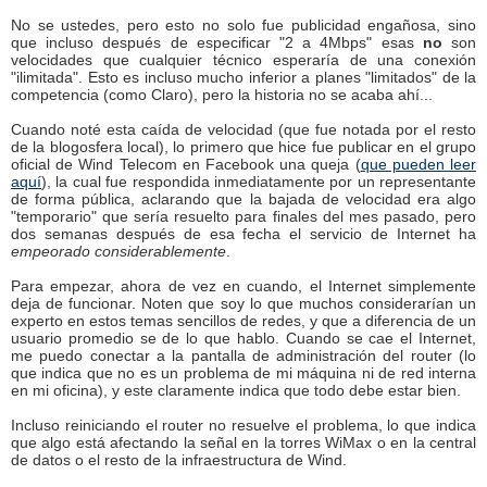
No se ustedes, pero esto no solo fue publicidad engañosa, sino
que incluso después de especificar "2 a 4Mbps" esas
no
son
velocidades que cualquier técnico esperaría de una conexión
"ilimitada". Esto es incluso mucho inferior a planes "limitados" de la
competencia (como Claro), pero la historia no se acaba ahí...
Cuando noté esta caída de velocidad (que fue notada por el resto
de la blogosfera local), lo primero que hice fue publicar en el grupo
oficial de Wind Telecom en Facebook una queja (
que pueden leer
aquí
), la cual fue respondida inmediatamente por un representante
de forma pública, aclarando que la bajada de velocidad era algo
"temporario" que sería resuelto para finales del mes pasado, pero
dos semanas después de esa fecha el servicio de Internet ha
empeorado considerablemente
.
Para empezar, ahora de vez en cuando, el Internet simplemente
deja de funcionar. Noten que soy lo que muchos considerarían un
experto en estos temas sencillos de redes, y que a diferencia de un
usuario promedio se de lo que hablo. Cuando se cae el Internet,
me puedo conectar a la pantalla de administración del router (lo
que indica que no es un problema de mi máquina ni de red interna
en mi oficina), y este claramente indica que todo debe estar bien.
Incluso reiniciando el router no resuelve el problema, lo que indica
que algo está afectando la señal en la torres WiMax o en la central
de datos o el resto de la infraestructura de Wind.