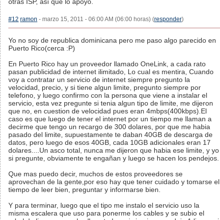
otras ISP, así que lo apoyo.
#12
ramon
- marzo 15, 2011 - 06:00 AM (06:00 horas) (
responder
)
Yo no soy de republica dominicana pero me paso algo parecido en
Puerto Rico(cerca :P)
En Puerto Rico hay un proveedor llamado OneLink, a cada rato
pasan publicidad de internet ilimitado, Lo cual es mentira, Cuando
voy a contratar un servicio de internet siempre pregunto la
velocidad, precio, y si tiene algun limite, pregunto siempre por
telefono, y luego confirmo con la persona que viene a instalar el
servicio, esta vez pregunte si tenia algun tipo de limite, me dijeron
que no, en cuestion de velocidad pues eran 4mbps(400kbps).El
caso es que luego de tener el internet por un tiempo me llaman a
decirme que tengo un recargo de 300 dolares, por que me habia
pasado del limite, supuestamente te daban 40GB de descarga de
datos, pero luego de esos 40GB, cada 10GB adicionales eran 17
dolares....Un asco total, nunca me dijeron que habia ese limite, y yo
si pregunte, obviamente te engañan y luego se hacen los pendejos.
Que mas puedo decir, muchos de estos proveedores se
aprovechan de la gente,por eso hay que tener cuidado y tomarse el
tiempo de leer bien, preguntar y informarse bien.
Y para terminar, luego que el tipo me instalo el servicio uso la
misma escalera que uso para ponerme los cables y se subio el