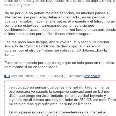
arbol de limones y se los llevo todos, ni si quiera me dejo 1 limon, si
es que la gente...
No se por que no ponen mejores servicios, en muchos paises el
internet es una porqueria, deberian mejorarlo , es un negocio
bueno si lo saben hacer, el internet es el presente y el futuro, no es
como si se estuviesen arriesgando con un servicio que
posiblemente fracase...si pones un internet bueno en un pais donde
el internet sea una porqueria...tienes clientes seguro.
Eso me paso hace tiempo, ahora vivo en US y tengo un internet
ilimitado de 12mbps(1200kbps de descarga), al mes son 45
dolares, por el otro de 4mbps me cobraban 60 dolares...hay la
ironia.
Puse mi comentario por que es algo que no solo pasa en republica
dominicana si no en todos lados.
#13
Vocaloid - marzo 15, 2011 - 06:32 AM (06:32 horas) (
responder
)
Ten cuidado en pensar que tienes internet ilimitado; al menos
eso pensaba yo cuando la compa~ia comcast aqui en EU me
dicen que tengo servicio ilimitado, pero la verdad leyendo y
leyendo me di cuenta que hay un limite de 250 GB por mes. Para
mi es algo mas que suficiente, pero no es ilimitado.
En mi opinion no creo que los proveededores de internet a