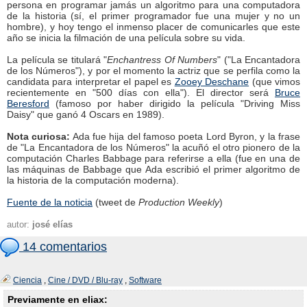
persona en programar jamás un algoritmo para una computadora
de la historia (sí, el primer programador fue una mujer y no un
hombre), y hoy tengo el inmenso placer de comunicarles que este
año se inicia la filmación de una película sobre su vida.
La película se titulará "
Enchantress Of Numbers
" ("La Encantadora
de los Números"), y por el momento la actriz que se perfila como la
candidata para interpretar el papel es
Zooey Deschane
(que vimos
recientemente en "500 días con ella"). El director será
Bruce
Beresford
(famoso por haber dirigido la película "Driving Miss
Daisy" que ganó 4 Oscars en 1989).
Nota curiosa:
Ada fue hija del famoso poeta Lord Byron, y la frase
de "La Encantadora de los Números" la acuñó el otro pionero de la
computación Charles Babbage para referirse a ella (fue en una de
las máquinas de Babbage que Ada escribió el primer algoritmo de
la historia de la computación moderna).
Fuente de la noticia
(tweet de
Production Weekly
)
autor:
josé elías
14 comentarios
Ciencia
,
Cine / DVD / Blu-ray
,
Software
Previamente en eliax: