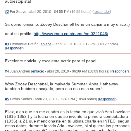
autoestopista!
#2
Fer Soave - abril 20, 2010 - 04:55 PM (16:55 horas) (
responder
)
Sí, opino lomismo. Zooey Deschanel! tiene un carisma muy único :)
aquí su profile:
http://www.imdb.com/name/nm0221046/
#3
Emmanuel Bretón (
enlace
) - abril 20, 2010 - 02:12 PM (14:12 horas)
(
responder
)
Excelente noticia, y excelente actriz para el papel.
#4
Juan Andreu (
enlace
) - abril 20, 2010 - 06:09 PM (18:09 horas) (
responder
)
Wow Zooey Deschanel, la malvada Summer. Anna Hathaway
tambien hubiera encajado, pero eso eso esta super!
#5
Edwin Santos - abril 20, 2010 - 06:40 PM (18:40 horas) (
responder
)
Eliax, algo que no me cuadra es la fecha en que vivió Ada Lovelace
(1815-1852 ) y la fecha en que se invento la primera computadora
(1936) la Z1 que mencionaste en tu ultima charla en INTEC, según
estos datos, durante la vida Ada Lovelace, ni si quiera las personas
se imaginaban una PC. cuando puedas aclarame esta duda.