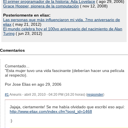
El primer programador de la historia: Ada Lovelace
( ago 29, 2006)
Grace Hopper, pionera de la computación
( nov 12, 2008)
Posteriormente en eliax:
Las personas que más influenciaron mi vida. 7mo aniversario de
eliax
( may 21, 2012)
El mundo celebra hoy el 100vo aniversario del nacimiento de Alan
Turing
( jun 23, 2012)
Comentarios
Comentado...
"Esta mujer tuvo una vida fascinante (deberían hacer una película
al respecto).
Por Jose Elias en ago 29, 2006
#1
Aneuris - abril 20, 2010 - 04:20 PM (16:20 horas) (
responder
)
Jajaja, ciertamente! Se me había olvidado que escribí eso aquí:
http://www.eliax.com/index.cfm?post_id=1468
:)