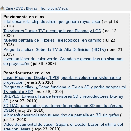
Cine / DVD / Blu-ray
,
Tecnología Visual
Previamente en eliax:
Intel desarrolla chip de silicio que genera rayos láser
( sept 19,
2006)
Televisores "Laser TV" a competir con Plasma y LCD
( oct 12,
2006)
Nuevas pantalla de "Pixeles Telescópicos" en camino
( jul 23,
2008)
Pregunta a eliax: Sobre la TV de Alta Definición (HDTV)
( ene 21,
2009)
Inventan láser de color verde. Grandes expectativas en sistemas
de proyección
( jul 28, 2009)
Posteriormente en eliax:
Laser Phosphor Display (LPD), podría revolucionar sistemas de
proyección
( ene 20, 2010)
Pregunta a eliax: ¿Como funciona la TV en 3D y podré adaptar mi
TV actual a 3D?
( mar 29, 2010)
BREVES: Extensa lista de televisores 3D y reproductores Blu-ray
3D
( abr 27, 2010)
3D LIAC, adaptador para tomar fotografias en 3D con tu cámara
DSLR
( may 29, 2010)
Microsoft desarrollando nuevo tipo de pantalla en 3D sin gafas
(
jun 13, 2010)
Video documental de Jason Sapan, el Doctor Láser, el último del
arte con lásers
( ago 23, 2010)