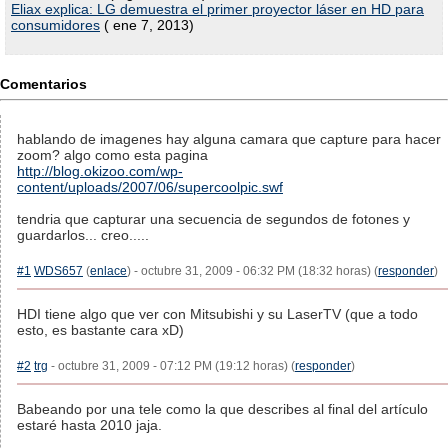
Eliax explica: LG demuestra el primer proyector láser en HD para
consumidores
( ene 7, 2013)
Comentarios
hablando de imagenes hay alguna camara que capture para hacer
zoom? algo como esta pagina
http://blog.okizoo.com/wp-
content/uploads/2007/06/supercoolpic.swf
tendria que capturar una secuencia de segundos de fotones y
guardarlos... creo.....
#1
WDS657
(
enlace
) - octubre 31, 2009 - 06:32 PM (18:32 horas) (
responder
)
HDI tiene algo que ver con Mitsubishi y su LaserTV (que a todo
esto, es bastante cara xD)
#2
trg
- octubre 31, 2009 - 07:12 PM (19:12 horas) (
responder
)
Babeando por una tele como la que describes al final del artículo
estaré hasta 2010 jaja.