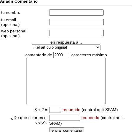
Añadir Comentario
tu nombre
tu email
(opcional)
web personal
(opcional)
en respuesta a...
comentario de
caracteres máximo
8 + 2 =
requerido
(control anti-SPAM)
¿De qué color es el
requerido
(control anti-
cielo?:
SPAM)