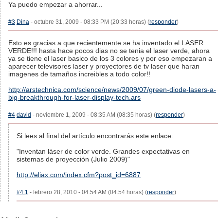
Ya puedo empezar a ahorrar...
#3
Dina
- octubre 31, 2009 - 08:33 PM (20:33 horas) (
responder
)
Esto es gracias a que recientemente se ha inventado el LASER
VERDE!!! hasta hace pocos dias no se tenia el laser verde, ahora
ya se tiene el laser basico de los 3 colores y por eso empezaran a
aparecer televisores laser y proyectores de tv laser que haran
imagenes de tamaños increibles a todo color!!
http://arstechnica.com/science/news/2009/07/green-diode-lasers-a-
big-breakthrough-for-laser-display-tech.ars
#4
david
- noviembre 1, 2009 - 08:35 AM (08:35 horas) (
responder
)
Si lees al final del artículo encontrarás este enlace:
"Inventan láser de color verde. Grandes expectativas en
sistemas de proyección (Julio 2009)"
http://eliax.com/index.cfm?post_id=6887
#4.1
- febrero 28, 2010 - 04:54 AM (04:54 horas) (
responder
)