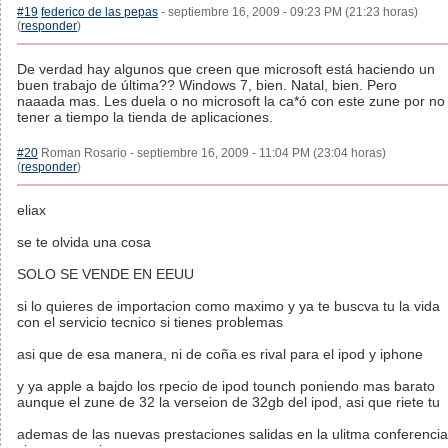
#19
federico de las pepas
- septiembre 16, 2009 - 09:23 PM (21:23 horas)
(
responder
)
De verdad hay algunos que creen que microsoft está haciendo un
buen trabajo de última?? Windows 7, bien. Natal, bien. Pero
naaada mas. Les duela o no microsoft la ca*ó con este zune por no
tener a tiempo la tienda de aplicaciones.
#20
Roman Rosario - septiembre 16, 2009 - 11:04 PM (23:04 horas)
(
responder
)
eliax
se te olvida una cosa
SOLO SE VENDE EN EEUU
si lo quieres de importacion como maximo y ya te buscva tu la vida
con el servicio tecnico si tienes problemas
asi que de esa manera, ni de coña es rival para el ipod y iphone
y ya apple a bajdo los rpecio de ipod tounch poniendo mas barato
aunque el zune de 32 la verseion de 32gb del ipod, asi que riete tu
ademas de las nuevas prestaciones salidas en la ulitma conferencia