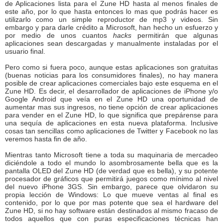
de Aplicaciones lista para el Zune HD hasta al menos finales de
este año, por lo que hasta entonces lo mas que podrás hacer es
utilizarlo como un simple reproductor de mp3 y videos. Sin
embargo y para darle crédito a Microsoft, han hecho un esfuerzo y
por medio de unos cuantos
hacks
permitirán que algunas
aplicaciones sean descargadas y manualmente instaladas por el
usuario final.
Pero como si fuera poco, aunque estas aplicaciones son gratuitas
(buenas noticias para los consumidores finales), no hay manera
posible de crear aplicaciones comerciales bajo este esquema en el
Zune HD. Es decir, el desarrollador de aplicaciones de iPhone y/o
Google Android que veía en el Zune HD una oportunidad de
aumentar mas sus ingresos, no tiene opción de crear aplicaciones
para vender en el Zune HD, lo que significa que prepárense para
una sequía de aplicaciones en esta nueva plataforma. Inclusive
cosas tan sencillas como aplicaciones de Twitter y Facebook no las
veremos hasta fin de año.
Mientras tanto Microsoft tiene a toda su maquinaria de mercadeo
diciéndole a todo el mundo lo asombrosamente bella que es la
pantalla OLED del Zune HD (de verdad que es bella), y su potente
procesador de gráficos que permitirá juegos como mínimo al nivel
del nuevo iPhone 3GS. Sin embargo, parece que olvidaron su
propia lección de Windows: Lo que mueve ventas al final es
contenido, por lo que por mas potente que sea el hardware del
Zune HD, si no hay software están destinados al mismo fracaso de
todos aquellos que con puras especificaciones técnicas han