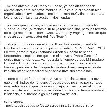
...mucho antes que el iPod y el iPhone, ya habían tiendas de
aplicaciones para windows mobiles, lo unico que ni estaban bien
organizadas ni avanzadas como la de Installer/Cydia. Incluso para
telefonos con Java, ya existian tales tiendas.
...por mas que intentes, no puedes negar que es un dispositivo
superior al iPod (al menos ni tu ni yo tenemos uno, pero los reviews
de blogs reconocidos como Cnet, Gizmodo y Engadget indican que
si es un buen competidor del iPod Touch)
...otro punto tuyo es que el ZuneHD no funcionaba cuando te
llegaba a la casa, habiendolo pre-ordenado.... MENTIRAAA... YOU
LIE!!!!!! (como le dijo el senador Wilson a Obama heheheh)
funcionaba, simplemente que con el nuevo software Zune 4.0
tenias mas funciones.... Vamos a darle tiempo de que MS madure
la tienda de aplicaciones y ver que pasa, si no mejora sera un
fracaso, pero recordemos que Apple duro buen tiempo antes de
implementar el AppStore y al principio tuvo sus problemas.
..."pero como si fuera poco"... ya yo se, gracias a este post tuyo,
que el tal "Indice de Tendencia" es algo que no sirve por ser algo
muy subjetivo a lo que crees es lo mejor, en vez de ser algo que
nos permitiera a nosotros votar sobre lo que consideramos esta en
tendencia, o al menos algo mas objetivo de leer.
some specs:
- multi-touch capacitive OLED screen in a 16:9 aspect ratio