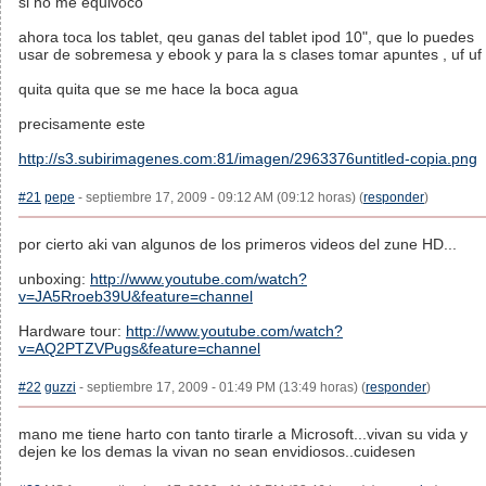
si no me equivoco
ahora toca los tablet, qeu ganas del tablet ipod 10", que lo puedes
usar de sobremesa y ebook y para la s clases tomar apuntes , uf uf
quita quita que se me hace la boca agua
precisamente este
http://s3.subirimagenes.com:81/imagen/2963376untitled-copia.png
#21
pepe
- septiembre 17, 2009 - 09:12 AM (09:12 horas) (
responder
)
por cierto aki van algunos de los primeros videos del zune HD...
unboxing:
http://www.youtube.com/watch?
v=JA5Rroeb39U&feature=channel
Hardware tour:
http://www.youtube.com/watch?
v=AQ2PTZVPugs&feature=channel
#22
guzzi
- septiembre 17, 2009 - 01:49 PM (13:49 horas) (
responder
)
mano me tiene harto con tanto tirarle a Microsoft...vivan su vida y
dejen ke los demas la vivan no sean envidiosos..cuidesen