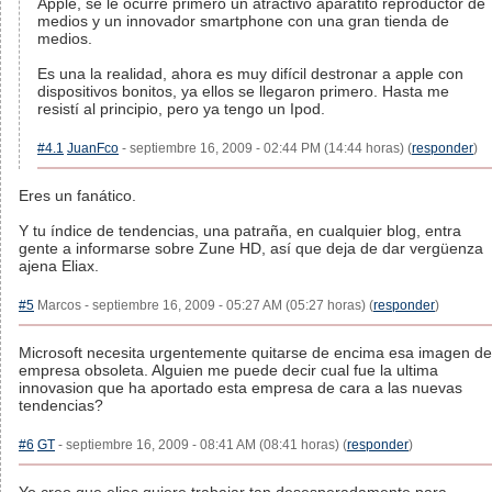
Apple, se le ocurre primero un atractivo aparatito reproductor de
medios y un innovador smartphone con una gran tienda de
medios.
Es una la realidad, ahora es muy difícil destronar a apple con
dispositivos bonitos, ya ellos se llegaron primero. Hasta me
resistí al principio, pero ya tengo un Ipod.
#4.1
JuanFco
- septiembre 16, 2009 - 02:44 PM (14:44 horas) (
responder
)
Eres un fanático.
Y tu índice de tendencias, una patraña, en cualquier blog, entra
gente a informarse sobre Zune HD, así que deja de dar vergüenza
ajena Eliax.
#5
Marcos - septiembre 16, 2009 - 05:27 AM (05:27 horas) (
responder
)
Microsoft necesita urgentemente quitarse de encima esa imagen de
empresa obsoleta. Alguien me puede decir cual fue la ultima
innovasion que ha aportado esta empresa de cara a las nuevas
tendencias?
#6
GT
- septiembre 16, 2009 - 08:41 AM (08:41 horas) (
responder
)