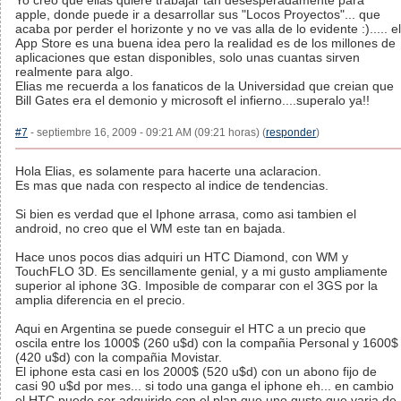
Yo creo que elias quiere trabajar tan desesperadamente para
apple, donde puede ir a desarrollar sus "Locos Proyectos"... que
acaba por perder el horizonte y no ve vas alla de lo evidente :)..... el
App Store es una buena idea pero la realidad es de los millones de
aplicaciones que estan disponibles, solo unas cuantas sirven
realmente para algo.
Elias me recuerda a los fanaticos de la Universidad que creian que
Bill Gates era el demonio y microsoft el infierno....superalo ya!!
#7
- septiembre 16, 2009 - 09:21 AM (09:21 horas) (
responder
)
Hola Elias, es solamente para hacerte una aclaracion.
Es mas que nada con respecto al indice de tendencias.
Si bien es verdad que el Iphone arrasa, como asi tambien el
android, no creo que el WM este tan en bajada.
Hace unos pocos dias adquiri un HTC Diamond, con WM y
TouchFLO 3D. Es sencillamente genial, y a mi gusto ampliamente
superior al iphone 3G. Imposible de comparar con el 3GS por la
amplia diferencia en el precio.
Aqui en Argentina se puede conseguir el HTC a un precio que
oscila entre los 1000$ (260 u$d) con la compañia Personal y 1600$
(420 u$d) con la compañia Movistar.
El iphone esta casi en los 2000$ (520 u$d) con un abono fijo de
casi 90 u$d por mes... si todo una ganga el iphone eh... en cambio
el HTC puede ser adquirido con el plan que uno guste que varia de