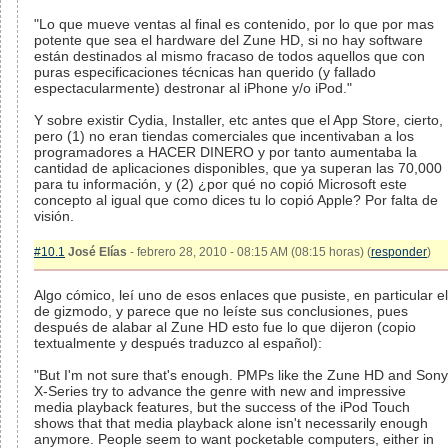
"Lo que mueve ventas al final es contenido, por lo que por mas
potente que sea el hardware del Zune HD, si no hay software
están destinados al mismo fracaso de todos aquellos que con
puras especificaciones técnicas han querido (y fallado
espectacularmente) destronar al iPhone y/o iPod."
Y sobre existir Cydia, Installer, etc antes que el App Store, cierto,
pero (1) no eran tiendas comerciales que incentivaban a los
programadores a HACER DINERO y por tanto aumentaba la
cantidad de aplicaciones disponibles, que ya superan las 70,000
para tu información, y (2) ¿por qué no copió Microsoft este
concepto al igual que como dices tu lo copió Apple? Por falta de
visión.
#10.1
José Elías
- febrero 28, 2010 - 08:15 AM (08:15 horas) (
responder
)
Algo cómico, leí uno de esos enlaces que pusiste, en particular el
de gizmodo, y parece que no leíste sus conclusiones, pues
después de alabar al Zune HD esto fue lo que dijeron (copio
textualmente y después traduzco al español):
"But I'm not sure that's enough. PMPs like the Zune HD and Sony
X-Series try to advance the genre with new and impressive
media playback features, but the success of the iPod Touch
shows that that media playback alone isn't necessarily enough
anymore. People seem to want pocketable computers, either in