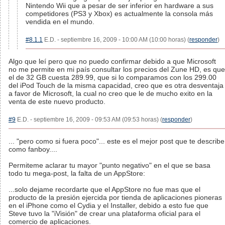
Nintendo Wii que a pesar de ser inferior en hardware a sus
competidores (PS3 y Xbox) es actualmente la consola más
vendida en el mundo.
#8.1.1
E.D. - septiembre 16, 2009 - 10:00 AM (10:00 horas) (
responder
)
Algo que leí pero que no puedo confirmar debido a que Microsoft
no me permite en mi país consultar los precios del Zune HD, es que
el de 32 GB cuesta 289.99, que si lo comparamos con los 299.00
del iPod Touch de la misma capacidad, creo que es otra desventaja
a favor de Microsoft, la cual no creo que le de mucho exito en la
venta de este nuevo producto.
#9
E.D. - septiembre 16, 2009 - 09:53 AM (09:53 horas) (
responder
)
... "pero como si fuera poco"... este es el mejor post que te describe
como fanboy....
Permiteme aclarar tu mayor "punto negativo" en el que se basa
todo tu mega-post, la falta de un AppStore:
...solo dejame recordarte que el AppStore no fue mas que el
producto de la presión ejercida por tienda de aplicaciones pioneras
en el iPhone como el Cydia y el Installer, debido a esto fue que
Steve tuvo la "iVisión" de crear una plataforma oficial para el
comercio de aplicaciones.