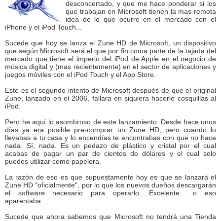
desconcertado, y que me hace ponderar si los
que trabajan en Microsoft tienen la mas remota
idea de lo que ocurre en el mercado con el
iPhone y el iPod Touch...
Sucede que hoy se lanza el Zune HD de Microsoft, un dispositivo
que según Microsoft será el que por fin coma parte de la tajada del
mercado que tiene el imperio del iPod de Apple en el negocio de
música digital y (mas recientemente) en el sector de aplicaciones y
juegos móviles con el iPod Touch y el App Store.
Este es el segundo intento de Microsoft después de que el original
Zune, lanzado en el 2006, fallara en siquiera hacerle cosquillas al
iPod.
Pero he aquí lo asombroso de este lanzamiento: Desde hace unos
días ya era posible pre-comprar un Zune HD, pero cuando lo
llevabas a tu casa y lo encendías te encontrabas con que no hace
nada. Sí, nada. Es un pedazo de plástico y cristal por el cual
acabas de pagar un par de cientos de dólares y el cual solo
puedes utilizar como papelera.
La razón de eso es que supuestamente hoy es que se lanzará el
Zune HD "oficialmente", por lo que los nuevos dueños descargarán
el software necesario para operarlo. Excelente... o eso
aparentaba...
Sucede que ahora sabemos que Microsoft no tendrá una Tienda