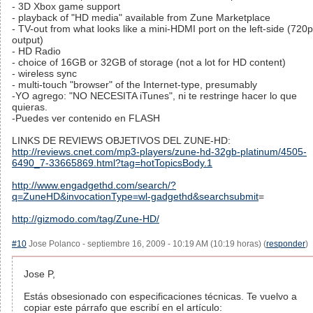
- 3D Xbox game support
- playback of "HD media" available from Zune Marketplace
- TV-out from what looks like a mini-HDMI port on the left-side (720p
output)
- HD Radio
- choice of 16GB or 32GB of storage (not a lot for HD content)
- wireless sync
- multi-touch "browser" of the Internet-type, presumably
-YO agrego: "NO NECESITA iTunes", ni te restringe hacer lo que
quieras.
-Puedes ver contenido en FLASH
LINKS DE REVIEWS OBJETIVOS DEL ZUNE-HD:
http://reviews.cnet.com/mp3-players/zune-hd-32gb-platinum/4505-
6490_7-33665869.html?tag=hotTopicsBody.1
http://www.engadgethd.com/search/?
q=ZuneHD&invocationType=wl-gadgethd&searchsubmit
=
http://gizmodo.com/tag/Zune-HD/
#10
Jose Polanco - septiembre 16, 2009 - 10:19 AM (10:19 horas) (
responder
)
Jose P,
Estás obsesionado con especificaciones técnicas. Te vuelvo a
copiar este párrafo que escribí en el artículo: