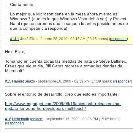
Ciertamente,
Lo mejor que Microsoft tiene en la mesa ahora mismo es
Windows 7 (que es lo que Windows Vista debió ser), y Project
Natal (que esperemos que lo saquen lo antes posible antes de
que la competencia responda).
#14.1
José Elías
- febrero 28, 2010 - 08:15 AM (08:15 horas) (
responder
)
Hola Eliax,
Tomando en cuenta todas las metidas de pata de Steve Ballmer...
Crees que algun dia, Bill Gates regrese a tomar las riendas de
Microsoft?
#15
Hamlet Suazo
- septiembre 16, 2009 - 02:39 PM (14:39 horas) (
responder
)
Sobre el entorno de desarrollo, creo que esto es importante.
http://www.engadget.com/2009/09/16/microsoft-releases-xna-
update-for-zune-hd-developers-multitouch/
#16
Nehemoth
(
enlace
) - septiembre 16, 2009 - 03:05 PM (15:05 horas)
(
responder
)