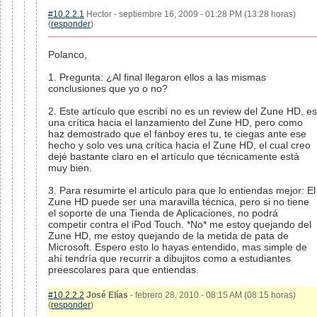
#10.2.2.1
Hector - septiembre 16, 2009 - 01:28 PM (13:28 horas)
(
responder
)
Polanco,
1. Pregunta: ¿Al final llegaron ellos a las mismas
conclusiones que yo o no?
2. Este artículo que escribí no es un review del Zune HD, es
una crítica hacia el lanzamiento del Zune HD, pero como
haz demostrado que el fanboy eres tu, te ciegas ante ese
hecho y solo ves una crítica hacia el Zune HD, el cual creo
dejé bastante claro en el artículo que técnicamente está
muy bien.
3. Para resumirte el artículo para que lo entiendas mejor: El
Zune HD puede ser una maravilla técnica, pero si no tiene
el soporte de una Tienda de Aplicaciones, no podrá
competir contra el iPod Touch. *No* me estoy quejando del
Zune HD, me estoy quejando de la metida de pata de
Microsoft. Espero esto lo hayas entendido, mas simple de
ahí tendría que recurrir a dibujitos como a estudiantes
preescolares para que entiendas.
#10.2.2.2
José Elías
- febrero 28, 2010 - 08:15 AM (08:15 horas)
(
responder
)