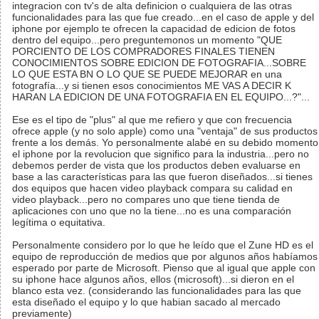
integracion con tv's de alta definicion o cualquiera de las otras
funcionalidades para las que fue creado...en el caso de apple y del
iphone por ejemplo te ofrecen la capacidad de edicion de fotos
dentro del equipo...pero preguntemonos un momento "QUE
PORCIENTO DE LOS COMPRADORES FINALES TIENEN
CONOCIMIENTOS SOBRE EDICION DE FOTOGRAFIA...SOBRE
LO QUE ESTA BN O LO QUE SE PUEDE MEJORAR en una
fotografía...y si tienen esos conocimientos ME VAS A DECIR K
HARAN LA EDICION DE UNA FOTOGRAFIA EN EL EQUIPO...?"...
Ese es el tipo de "plus" al que me refiero y que con frecuencia
ofrece apple (y no solo apple) como una "ventaja" de sus productos
frente a los demás. Yo personalmente alabé en su debido momento
el iphone por la revolucion que significo para la industria...pero no
debemos perder de vista que los productos deben evaluarse en
base a las características para las que fueron diseñados...si tienes
dos equipos que hacen video playback compara su calidad en
video playback...pero no compares uno que tiene tienda de
aplicaciones con uno que no la tiene...no es una comparación
legítima o equitativa.
Personalmente considero por lo que he leído que el Zune HD es el
equipo de reproducción de medios que por algunos años habíamos
esperado por parte de Microsoft. Pienso que al igual que apple con
su iphone hace algunos años, ellos (microsoft)...si dieron en el
blanco esta vez. (considerando las funcionalidades para las que
esta diseñado el equipo y lo que habian sacado al mercado
previamente)