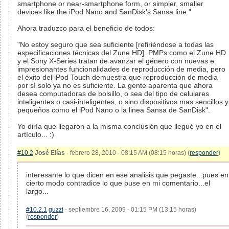
smartphone or near-smartphone form, or simpler, smaller
devices like the iPod Nano and SanDisk's Sansa line."
Ahora traduzco para el beneficio de todos:
"No estoy seguro que sea suficiente [refiriéndose a todas las
especificaciones técnicas del Zune HD]. PMPs como el Zune HD
y el Sony X-Series tratan de avanzar el género con nuevas e
impresionantes funcionalidades de reproducción de media, pero
el éxito del iPod Touch demuestra que reproducción de media
por sí solo ya no es suficiente. La gente aparenta que ahora
desea computadoras de bolsillo, o sea del tipo de celulares
inteligentes o casi-inteligentes, o sino dispositivos mas sencillos y
pequeños como el iPod Nano o la linea Sansa de SanDisk".
Yo diría que llegaron a la misma conclusión que llegué yo en el
artículo... :)
#10.2
José Elías
- febrero 28, 2010 - 08:15 AM (08:15 horas) (
responder
)
interesante lo que dicen en ese analisis que pegaste...pues en
cierto modo contradice lo que puse en mi comentario...el
largo...
#10.2.1
guzzi
- septiembre 16, 2009 - 01:15 PM (13:15 horas)
(
responder
)