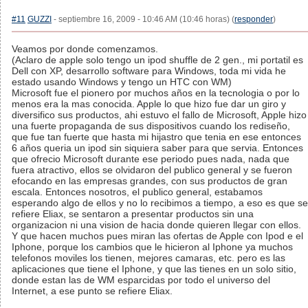
#11
GUZZI
- septiembre 16, 2009 - 10:46 AM (10:46 horas) (
responder
)
Veamos por donde comenzamos.
(Aclaro de apple solo tengo un ipod shuffle de 2 gen., mi portatil es
Dell con XP, desarrollo software para Windows, toda mi vida he
estado usando Windows y tengo un HTC con WM)
Microsoft fue el pionero por muchos años en la tecnologia o por lo
menos era la mas conocida. Apple lo que hizo fue dar un giro y
diversifico sus productos, ahi estuvo el fallo de Microsoft, Apple hizo
una fuerte propaganda de sus dispositivos cuando los rediseño,
que fue tan fuerte que hasta mi hijastro que tenia en ese entonces
6 años queria un ipod sin siquiera saber para que servia. Entonces
que ofrecio Microsoft durante ese periodo pues nada, nada que
fuera atractivo, ellos se olvidaron del publico general y se fueron
efocando en las empresas grandes, con sus productos de gran
escala. Entonces nosotros, el publico general, estabamos
esperando algo de ellos y no lo recibimos a tiempo, a eso es que se
refiere Eliax, se sentaron a presentar productos sin una
organizacion ni una vision de hacia donde quieren llegar con ellos.
Y que hacen muchos pues miran las ofertas de Apple con Ipod e el
Iphone, porque los cambios que le hicieron al Iphone ya muchos
telefonos moviles los tienen, mejores camaras, etc. pero es las
aplicaciones que tiene el Iphone, y que las tienes en un solo sitio,
donde estan las de WM esparcidas por todo el universo del
Internet, a ese punto se refiere Eliax.