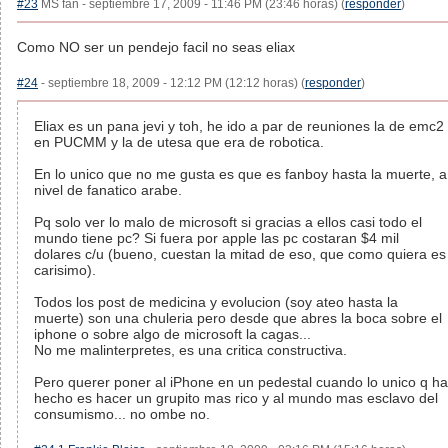
#23
MS fan - septiembre 17, 2009 - 11:46 PM (23:46 horas) (
responder
)
Como NO ser un pendejo facil no seas eliax
#24
- septiembre 18, 2009 - 12:12 PM (12:12 horas) (
responder
)
Eliax es un pana jevi y toh, he ido a par de reuniones la de emc2
en PUCMM y la de utesa que era de robotica.
En lo unico que no me gusta es que es fanboy hasta la muerte, a
nivel de fanatico arabe.
Pq solo ver lo malo de microsoft si gracias a ellos casi todo el
mundo tiene pc? Si fuera por apple las pc costaran $4 mil
dolares c/u (bueno, cuestan la mitad de eso, que como quiera es
carisimo).
Todos los post de medicina y evolucion (soy ateo hasta la
muerte) son una chuleria pero desde que abres la boca sobre el
iphone o sobre algo de microsoft la cagas...
No me malinterpretes, es una critica constructiva.
Pero querer poner al iPhone en un pedestal cuando lo unico q ha
hecho es hacer un grupito mas rico y al mundo mas esclavo del
consumismo... no ombe no.