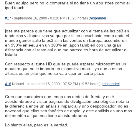
Buen equipo pero no lo compraria si no tiene un app store como el
ipod touch.
#17
- septiembre 16, 2009 - 03:20 PM (15:20 horas) (
responder
)
jose me parece que tiene que actualizar con el tema de las ps3 en
tendecias y dispositivos ya que por si no escuchaste como anda el
mundo gamer salio la ps3 slim las ventas en Europa ascendieron
en 999% en eeuu en un 300% en japón también con una gran
diferencia con el resto así que me parece es hora de actualizar el
listado.
Con respecto al zune HD que se puede esperar micrososft es un
moustro que no le importa un dispositivo mas... ya que a estas
alturas es un pilar que no se va a caer en corto plazo
#18
Nahuel - septiembre 16, 2009 - 07:52 PM (19:52 horas) (
responder
)
Creo que cualquiera que tenga dos dedos de frente y esté
acostumbrado a visitar paginas de divulgación tecnológica, notaria
la diferencia entre un análisis imparcial y uno despotricador, no es
novedad que elias sea fanático de apple, y este análisis es uno mas
del montón al que nos tiene acostumbrados.
Lo siento elias, pero es la verdad.