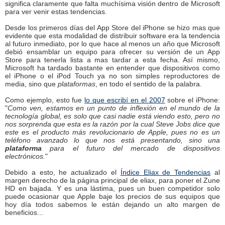
significa claramente que falta muchísima visión dentro de Microsoft
para ver venir estas tendencias.
Desde los primeros días del App Store del iPhone se hizo mas que
evidente que esta modalidad de distribuir software era la tendencia
al futuro inmediato, por lo que hace al menos un año que Microsoft
debió ensamblar un equipo para ofrecer su versión de un App
Store para tenerla lista a mas tardar a esta fecha. Así mismo,
Microsoft ha tardado bastante en entender que dispositivos como
el iPhone o el iPod Touch ya no son simples reproductores de
media, sino que
plataformas
, en todo el sentido de la palabra.
Como ejemplo, esto fue
lo que escribí en el 2007
sobre el iPhone:
"
Como ven, estamos en un punto de inflexión en el mundo de la
tecnología global, es solo que casi nadie está viendo esto, pero no
nos sorprenda que esta es la razón por la cual Steve Jobs dice que
este es el producto más revolucionario de Apple, pues no es un
teléfono avanzado lo que nos está presentando, sino una
plataforma
para el futuro del mercado de dispositivos
electrónicos.
"
Debido a esto, he actualizado el
Índice Eliax de Tendencias
al
margen derecho de la página principal de eliax, para poner el Zune
HD en bajada. Y es una lástima, pues un buen competidor solo
puede ocasionar que Apple baje los precios de sus equipos que
hoy día todos sabemos le están dejando un alto margen de
beneficios...