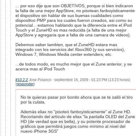
... por eso dije que son OBJETIVOS, porque si bien indicaron
la falta de una mejor AppStore, no pisotean fanboyisticamente
el dispositivo sin hablar de sus buenas cualidades como
dispositivo PMP para los cuales fueron creados, asi como su
potencial... estamos hablando que la diferencia entre el iPod
Touch y el ZuneHD es mas reducida (a falta de una mejor
AppStore y agregaria que a falta de una camara de videos).
Debemos saber tambien, que el ZuneHD estara mas
integrado con los servicios del Xbox360 (y sus servicios),
Windows 7, Windows Media center extenders, etc.
...de todos modo, es mucho mejor que el Zune anterior, y se
acerca mas al iPod Touch
#10.2.2
Jose Polanco - septiembre 16, 2009 - 01:23 PM (13:23 horas)
(
responder
)
No te quieras pasar por bonito ahora que se te salió el tiro
por la culata.
Además eliax no "pisoteó fanboyisticamente" al Zune HD.
Recortando del artículo de eliax "la pantalla OLED del Zune
HD (de verdad que es bella), y su potente procesador de
gráficos que permitirá juegos como mínimo al nivel del
nuevo iPhone 3GS"