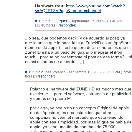
Hardware tour:
http://www.youtube.com/watch?
v=AQ2PTZVPugs&feature=channel
#10.2.2.2.1.1.1
guzzi
- septiembre 17, 2009 - 01:48 PM
(13:48 horas) (
responder
)
...o sea, que podemos decir (y de acuerdo al post) ya
que lo unico que le hace falta al ZuneHD es un AppStore
(como el de apple)... esto quiere decir señores es que el
ZuneHD esta a un paso de igualar o mejorar el iPod
touch... porque no presentaste el post de esa forma?... si
es asi estamos de acuerdo... ;-)
#10.2.2.2.2
Jose Polanco - septiembre 16, 2009 - 03:58 PM (15:58
horas) (
responder
)
Polanco el hardware del ZUNE HD es mucho mas que
excelente.... pero el software, estrategia de publicidad
y demas son puera M.
por cierto, ya sea o no un concepto Original de apple
en del Appstore, es una estupides que otras
companias no vean el mercado que esta teniendo
apple con esa simplicidad. por mas M que se habla de
apple, ya tiene una tienda con mas de 75,000
aplicaciones, algo que ninguna otras tiendas por mas