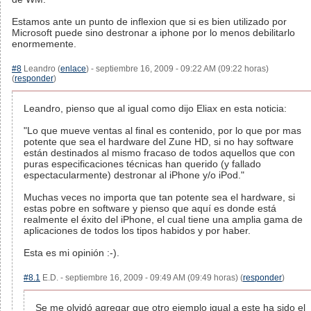
Estamos ante un punto de inflexion que si es bien utilizado por
Microsoft puede sino destronar a iphone por lo menos debilitarlo
enormemente.
#8
Leandro (
enlace
) - septiembre 16, 2009 - 09:22 AM (09:22 horas)
(
responder
)
Leandro, pienso que al igual como dijo Eliax en esta noticia:
"Lo que mueve ventas al final es contenido, por lo que por mas
potente que sea el hardware del Zune HD, si no hay software
están destinados al mismo fracaso de todos aquellos que con
puras especificaciones técnicas han querido (y fallado
espectacularmente) destronar al iPhone y/o iPod."
Muchas veces no importa que tan potente sea el hardware, si
estas pobre en software y pienso que aquí es donde está
realmente el éxito del iPhone, el cual tiene una amplia gama de
aplicaciones de todos los tipos habidos y por haber.
Esta es mi opinión :-).
#8.1
E.D. - septiembre 16, 2009 - 09:49 AM (09:49 horas) (
responder
)
Se me olvidó agregar que otro ejemplo igual a este ha sido el