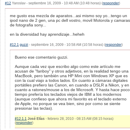
#12
Yaroslav - septiembre 16, 2009 - 10:48 AM (10:48 horas) (
responder
)
me gusto esa mezcla de aparatos...asi mismo soy yo...tengo un
ipod nano de 2 gen, una pc dell vostro, movil Motorola y camaras
de fotografia sony...
en la diversidad hay aprendizaje...heheh
#12.1
guzzi
- septiembre 16, 2009 - 10:58 AM (10:58 horas) (
responder
)
Bueno ese comentario guzzi.
Aunque cada vez que escribo algo como este artículo me
acusan de "fanboy" y otros adjetivos, en la realidad tengo una
MacBook, pero también una HP Mini con Windows XP que es
con la cual viajo a todos lados. En cuanto a cámaras digitales
portátiles prefiero las Canon, en cuando a DSLR a Nikon, y en
cuanto a ratones/mouse a los de Microsoft. Y hasta hace poco
tiempo prefería los teclados viejos de IBM a los modernos
(aunque confieso que ahora mi favorito es el teclado externo
de Apple, no porque se vea bien, sino por como se siente
presionar las teclas).
#12.1.1
José Elías
- febrero 28, 2010 - 08:15 AM (08:15 horas)
(
responder
)