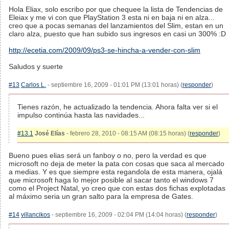
Hola Eliax, solo escribo por que chequee la lista de Tendencias de
Eleiax y me vi con que PlayStation 3 esta ni en baja ni en alza...
creo que a pocas semanas del lanzamientos del Slim, estan en un
claro alza, puesto que han subido sus ingresos en casi un 300% :D
http://ecetia.com/2009/09/ps3-se-hincha-a-vender-con-slim
Saludos y suerte
#13
Carlos L.
- septiembre 16, 2009 - 01:01 PM (13:01 horas) (
responder
)
Tienes razón, he actualizado la tendencia. Ahora falta ver si el
impulso continúa hasta las navidades...
#13.1
José Elías
- febrero 28, 2010 - 08:15 AM (08:15 horas) (
responder
)
Bueno pues elias será un fanboy o no, pero la verdad es que
microsoft no deja de meter la pata con cosas que saca al mercado
a medias. Y es que siempre esta regandola de esta manera, ojalá
que microsoft haga lo mejor posible al sacar tanto el windows 7
como el Project Natal, yo creo que con estas dos fichas explotadas
al máximo seria un gran salto para la empresa de Gates.
#14
villancikos
- septiembre 16, 2009 - 02:04 PM (14:04 horas) (
responder
)