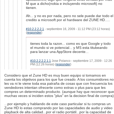
M que a dicho(nokia e incluyendo microsoft) no
tienen.
Ah... y no es por nada, pero no sele puede dar todo el
credito a microsoft por el hardware del ZUNE HD.....
#10.2.2.2.2.1
- septiembre 16, 2009 - 11:12 PM (23:12 horas)
(
responder
)
tienes toda la razon... como es que Google y todo
el mundo si ve potencial... y MS esta titubeando
para lanzar una AppStore decente...
#10.2.2.2.2.1.1
Jose Polanco - septiembre 17, 2009 - 12:26
PM (12:26 horas) (
responder
)
Considero que el Zune HD es muy buen equipo si tomamos en
cuenta los objetivos para los que fue creado. A los consumidores no
les va ni le viene toda esa patraña de cosas que con frecuencia los
vendedores intentan ofrecerte como extras o plus para que les
compres un determinado producto. (aunque hay que reconocer que
muchas veces si inciden estos "plus" en la decision final de compra)
...por ejemplo y hablando de este caso particular si tu compras un
Zune HD lo estas comprando por las capacidades de audio y video
playback de alta calidad...por el radio portátil...por la capacidad de