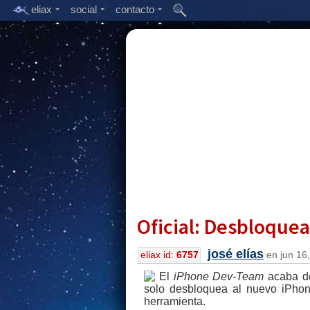
eliax
social
contacto
Oficial: Desbloque
josé elías
eliax id:
6757
en jun 16,
El
iPhone Dev-Team
acaba de
solo desbloquea al nuevo iPhon
herramienta.