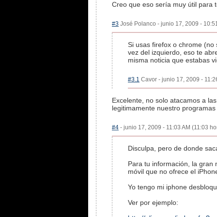
Creo que eso sería muy útil para 
#3
José Polanco - junio 17, 2009 - 10:5
Si usas firefox o chrome (no
vez del izquierdo, eso te abr
misma noticia que estabas v
#3.1
Cavor - junio 17, 2009 - 11:2
Excelente, no solo atacamos a la
legitimamente nuestro programas e
#4
- junio 17, 2009 - 11:03 AM (11:03 ho
Disculpa, pero de donde saca
Para tu información, la gran
móvil que no ofrece el iPhone
Yo tengo mi iphone desbloque
Ver por ejemplo: