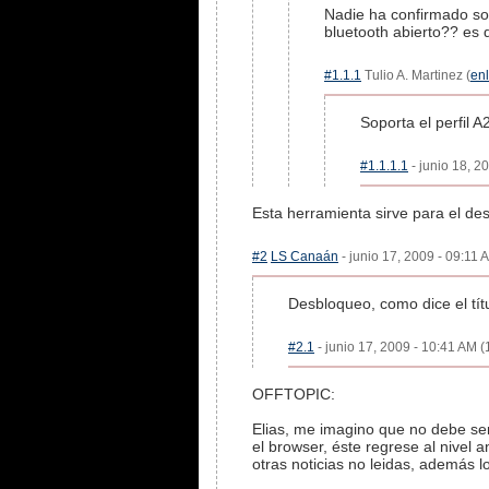
Nadie ha confirmado so
bluetooth abierto?? es
#1.1.1
Tulio A. Martinez (
en
Soporta el perfil 
#1.1.1.1
- junio 18, 2
Esta herramienta sirve para el des
#2
LS Canaán
- junio 17, 2009 - 09:11 
Desbloqueo, como dice el títu
#2.1
- junio 17, 2009 - 10:41 AM (
OFFTOPIC:
Elias, me imagino que no debe se
el browser, éste regrese al nivel a
otras noticias no leidas, además lo