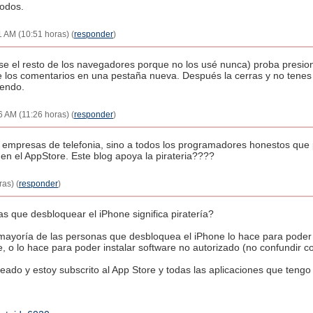
todos.
1 AM (10:51 horas) (
responder
)
 se el resto de los navegadores porque no los usé nunca) proba presio
e los comentarios en una pestaña nueva. Después la cerras y no tenes qu
iendo.
6 AM (11:26 horas) (
responder
)
s empresas de telefonia, sino a todos los programadores honestos qu
n el AppStore. Este blog apoya la pirateria????
ras) (
responder
)
s que desbloquear el iPhone significa piratería?
 mayoría de las personas que desbloquea el iPhone lo hace para poder 
, o lo hace para poder instalar software no autorizado (no confundir co
ado y estoy subscrito al App Store y todas las aplicaciones que teng