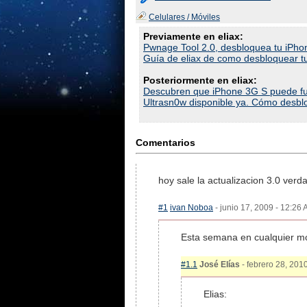
Celulares / Móviles
Previamente en eliax:
Pwnage Tool 2.0, desbloquea tu iPho
Guía de eliax de como desbloquear t
Posteriormente en eliax:
Descubren que iPhone 3G S puede fu
Ultrasn0w disponible ya. Cómo desbl
Comentarios
hoy sale la actualizacion 3.0 ver
#1
ivan Noboa
- junio 17, 2009 - 12:26 
Esta semana en cualquier m
#1.1
José Elías
- febrero 28, 2010
Elias: