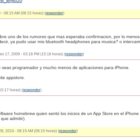
ost_id=6020
 - 08:15 AM (08:15 horas) (
responder
)
bre uno de los rumores que mas esperaba confirmacion, por lo menos p
 decir, ya pudo usar mis bluetooth headphones para musica? o intercam
unio 17, 2009 - 03:18 PM (15:18 horas) (
responder
)
que seas programador y mucho menos de aplicaciones para iPhone.
ite appstore.
15:17 horas) (
responder
)
ftware homebrew quien sentó los inicios de un App Store en el iPhone
que admitir).
28, 2010 - 08:15 AM (08:15 horas) (
responder
)