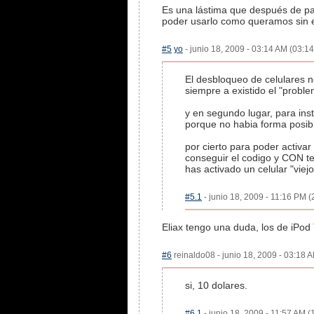
Es una lástima que después de pa
poder usarlo como queramos sin es
#5
yo
- junio 18, 2009 - 03:14 AM (03:14
El desbloqueo de celulares n
siempre a existido el "proble
y en segundo lugar, para ins
porque no habia forma posib
por cierto para poder activ
conseguir el codigo y CON ten
has activado un celular "vie
#5.1
- junio 18, 2009 - 11:16 PM (
Eliax tengo una duda, los de iPod
#6
reinaldo08 - junio 18, 2009 - 03:18 A
si, 10 dolares.
#6.1
- junio 18, 2009 - 11:57 AM (