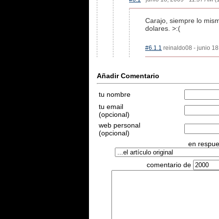
Carajo, siempre lo mism
dolares. >:(
#6.1.1
reinaldo08 - junio 18
Añadir Comentario
tu nombre
tu email
(opcional)
web personal
(opcional)
en respues
comentario de