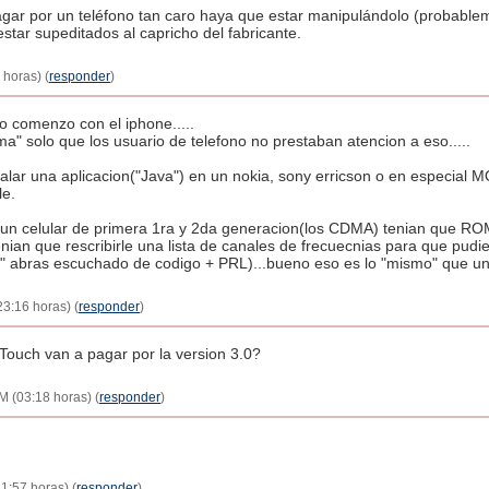
gar por un teléfono tan caro haya que estar manipulándolo (probablem
tar supeditados al capricho del fabricante.
 horas) (
responder
)
o comenzo con el iphone.....
ma" solo que los usuario de telefono no prestaban atencion a eso.....
talar una aplicacion("Java") en un nokia, sony erricson o en especia
le.
ar un celular de primera 1ra y 2da generacion(los CDMA) tenian que R
ian que rescribirle una lista de canales de frecuecnias para que pudier
jo" abras escuchado de codigo + PRL)...bueno eso es lo "mismo" que unl
23:16 horas) (
responder
)
 Touch van a pagar por la version 3.0?
M (03:18 horas) (
responder
)
11:57 horas) (
responder
)