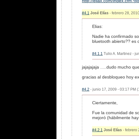
http://eliax.com/index.cfm?p
#4.1
José Elías
- febrero 28, 2010
Elias:
Nadie ha confirmado so
bluetooth abierto?? es
#4.1.1
Tulio A. Martinez - j
jajajajaja .....dudo mucho 
gracias al desbloqueo hoy ex
#4.2
- junio 17, 2009 - 03:17 PM (
Ciertamente,
Fue la comunidad de so
mejoró (hábilmente hay 
#4.2.1
José Elías
- febrero 