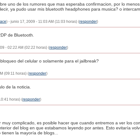
bre uno de los rumores que mas esperaba confirmacion, por lo menos p
 decir, ya pudo usar mis bluetooth headphones para musica? o intercam
lace
) - junio 17, 2009 - 11:03 AM (11:03 horas) (
responder
)
A2DP de Bluetooth.
009 - 02:22 AM (02:22 horas) (
responder
)
bloqueo del celular o solamente para el jailbreak?
AM (09:11 horas) (
responder
)
lo de la noticia.
10:41 horas) (
responder
)
r muy complicado, es posible hacer que cuando entremos a ver los com
nterior del blog en que estabamos leyendo por antes. Esto evitaría volver
 tienen la mayoría de blogs...