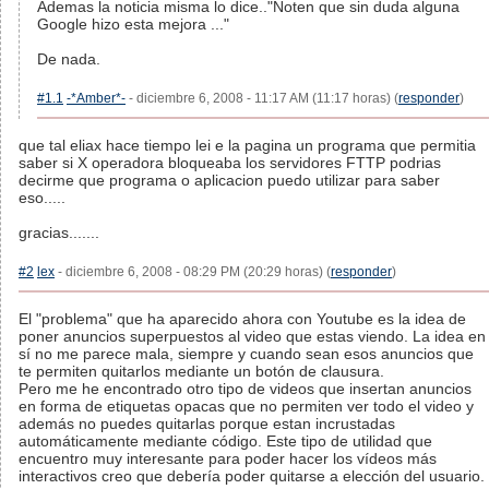
Ademas la noticia misma lo dice.."Noten que sin duda alguna
Google hizo esta mejora ..."
De nada.
#1.1
-*Amber*-
- diciembre 6, 2008 - 11:17 AM (11:17 horas) (
responder
)
que tal eliax hace tiempo lei e la pagina un programa que permitia
saber si X operadora bloqueaba los servidores FTTP podrias
decirme que programa o aplicacion puedo utilizar para saber
eso.....
gracias.......
#2
lex
- diciembre 6, 2008 - 08:29 PM (20:29 horas) (
responder
)
El "problema" que ha aparecido ahora con Youtube es la idea de
poner anuncios superpuestos al video que estas viendo. La idea en
sí no me parece mala, siempre y cuando sean esos anuncios que
te permiten quitarlos mediante un botón de clausura.
Pero me he encontrado otro tipo de videos que insertan anuncios
en forma de etiquetas opacas que no permiten ver todo el video y
además no puedes quitarlas porque estan incrustadas
automáticamente mediante código. Este tipo de utilidad que
encuentro muy interesante para poder hacer los vídeos más
interactivos creo que debería poder quitarse a elección del usuario.