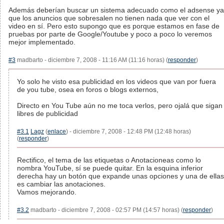
Además deberían buscar un sistema adecuado como el adsense ya
que los anuncios que sobresalen no tienen nada que ver con el
video en sí. Pero esto supongo que es porque estamos en fase de
pruebas por parte de Google/Youtube y poco a poco lo veremos
mejor implementado.
#3
madbarto - diciembre 7, 2008 - 11:16 AM (11:16 horas) (
responder
)
Yo solo he visto esa publicidad en los videos que van por fuera
de you tube, osea en foros o blogs externos,
Directo en You Tube aún no me toca verlos, pero ojalá que sigan
libres de publicidad
#3.1
Lagz
(
enlace
) - diciembre 7, 2008 - 12:48 PM (12:48 horas)
(
responder
)
Rectifico, el tema de las etiquetas o Anotacioneas como lo
nombra YouTube, sí se puede quitar. En la esquina inferior
derecha hay un botón que expande unas opciones y una de ellas
es cambiar las anotaciones.
Vamos mejorando.
#3.2
madbarto - diciembre 7, 2008 - 02:57 PM (14:57 horas) (
responder
)