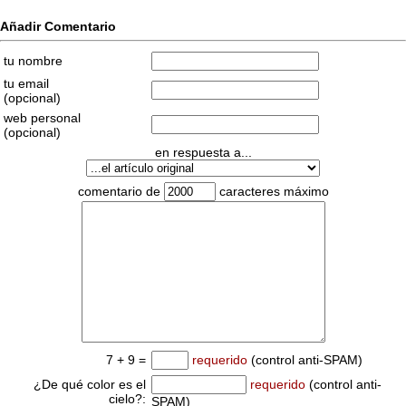
Añadir Comentario
tu nombre
tu email
(opcional)
web personal
(opcional)
en respuesta a...
comentario de
caracteres máximo
7 + 9 =
requerido
(control anti-SPAM)
¿De qué color es el
requerido
(control anti-
cielo?:
SPAM)