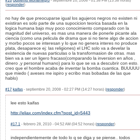
#16
Guillemo Montenegro
- septiembre 20, 2008 - 01:38 PM (13:38 horas)
(
responder
)
no hay de que preocuparse igual los agujeros negros no existen ni
existiran es solo parte de una supocicion teorica basada en la
logica humana bajo muy poco conocimiento comparado con la
magnitud del universo, es mas una manera de ponerle picante ala
ciencia (como una pelicula de drama que si no tiene algo de accion
y morbo pocos se interesan y lo que no genera interes no produce
plata, desaparece ej: las religiones) el LHC solo va a develar la
existencia de nuevas particulas o la transformasion de otras. mas
bien va a ser un ligero fracaso(comparando la inversion en años ,
dinero ,y personal humano) para lo que se va a descubrir con esto.
creo que el hombre acaba de inventar la bomba cuantica. BUUUUU
que miedo ( aveses me ispiro y ecribo mas bobadas de las que
hablo)
#17
kaifas
- septiembre 20, 2008 - 02:27 PM (14:27 horas) (
responder
)
lee esto kaifas
http://eliax.com/index.cfm?post_id=5443
#17.1
- febrero 28, 2010 - 04:52 AM (04:52 horas) (
responder
)
independientemente de todo lo q se diga y se piense.. todos