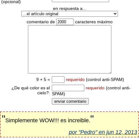
(opcional)
en respuesta a...
comentario de
caracteres máximo
9 + 5 =
requerido
(control anti-SPAM)
¿De qué color es el
requerido
(control anti-
cielo?:
SPAM)
"
"
Simplemente WOW!!! es increible.
por "Pedro" en jun 12, 2013