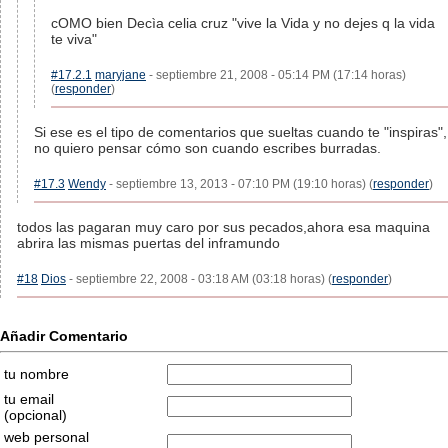
cOMO bien Decìa celia cruz "vive la Vida y no dejes q la vida
te viva"
#17.2.1
maryjane
- septiembre 21, 2008 - 05:14 PM (17:14 horas)
(
responder
)
Si ese es el tipo de comentarios que sueltas cuando te "inspiras",
no quiero pensar cómo son cuando escribes burradas.
#17.3
Wendy
- septiembre 13, 2013 - 07:10 PM (19:10 horas) (
responder
)
todos las pagaran muy caro por sus pecados,ahora esa maquina
abrira las mismas puertas del inframundo
#18
Dios
- septiembre 22, 2008 - 03:18 AM (03:18 horas) (
responder
)
Añadir Comentario
tu nombre
tu email
(opcional)
web personal