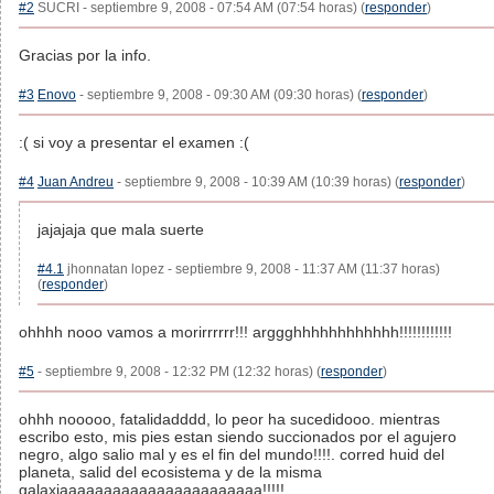
#2
SUCRI - septiembre 9, 2008 - 07:54 AM (07:54 horas) (
responder
)
Gracias por la info.
#3
Enovo
- septiembre 9, 2008 - 09:30 AM (09:30 horas) (
responder
)
:( si voy a presentar el examen :(
#4
Juan Andreu
- septiembre 9, 2008 - 10:39 AM (10:39 horas) (
responder
)
jajajaja que mala suerte
#4.1
jhonnatan lopez - septiembre 9, 2008 - 11:37 AM (11:37 horas)
(
responder
)
ohhhh nooo vamos a morirrrrrr!!! arggghhhhhhhhhhhh!!!!!!!!!!!!
#5
- septiembre 9, 2008 - 12:32 PM (12:32 horas) (
responder
)
ohhh nooooo, fatalidadddd, lo peor ha sucedidooo. mientras
escribo esto, mis pies estan siendo succionados por el agujero
negro, algo salio mal y es el fin del mundo!!!!. corred huid del
planeta, salid del ecosistema y de la misma
galaxiaaaaaaaaaaaaaaaaaaaaaaa!!!!!