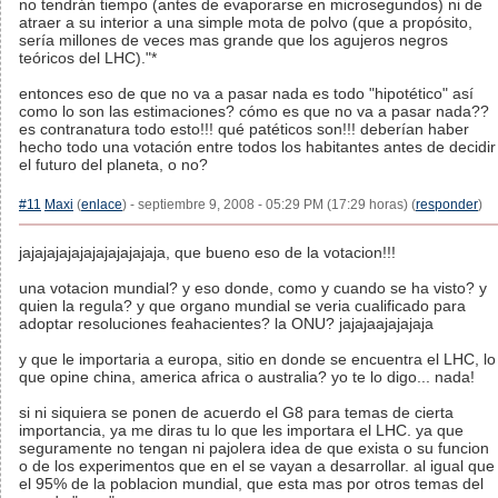
no tendrán tiempo (antes de evaporarse en microsegundos) ni de
atraer a su interior a una simple mota de polvo (que a propósito,
sería millones de veces mas grande que los agujeros negros
teóricos del LHC)."*
entonces eso de que no va a pasar nada es todo "hipotético" así
como lo son las estimaciones? cómo es que no va a pasar nada??
es contranatura todo esto!!! qué patéticos son!!! deberían haber
hecho todo una votación entre todos los habitantes antes de decidir
el futuro del planeta, o no?
#11
Maxi
(
enlace
) - septiembre 9, 2008 - 05:29 PM (17:29 horas) (
responder
)
jajajajajajajajajajajaja, que bueno eso de la votacion!!!
una votacion mundial? y eso donde, como y cuando se ha visto? y
quien la regula? y que organo mundial se veria cualificado para
adoptar resoluciones feahacientes? la ONU? jajajaajajajaja
y que le importaria a europa, sitio en donde se encuentra el LHC, lo
que opine china, america africa o australia? yo te lo digo... nada!
si ni siquiera se ponen de acuerdo el G8 para temas de cierta
importancia, ya me diras tu lo que les importara el LHC. ya que
seguramente no tengan ni pajolera idea de que exista o su funcion
o de los experimentos que en el se vayan a desarrollar. al igual que
el 95% de la poblacion mundial, que esta mas por otros temas del