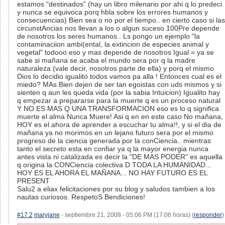
estamos "destinados" (hay un libro milenario por ahi q lo predeci
y nunca se equivoca porq hbla sobre los errores humanos y
consecuencias) Bien sea o no por el tiempo.. en cierto caso si las
circunstAncias nos llevan a los o algun suceso 100Pre depende
de nosotros los seres humanos.. Ls pongo un ejemplo "la
contaminaciion ambi(ental, la extincion de especies animal y
vegetal" todooo eso y mas depende de nosotros Igual = ya se
sabe si mañana se acaba el mundo sera por q la madre
naturaleza (vale decir, nosotros parte de ella) y porq el mismo
Dios lo decidio igualito todos vamos pa alla ! Entonces cual es el
miedo? MAs Bien dejen de ser tan egoistas con uds mismos y si
sienten q aun les queda vida (por la sabia Intuicion) Igualito hay
q empezar a prepararse para la muerte q es un proceso natural
Y NO ES MAS Q UNA TRANSFORMACION eso es lo q significa
muerte el alma Nunca Muere! Asi q en en este caso No mañana,
HOY es el ahora de aprender a escuchar tu alma!!, y si el dia de
mañana ya no morimos en un lejano futuro sera por el mismo
progreso de la ciencia generada por la conCiencia.. mientras
tanto el secreto esta en confiar ya q la mayor energia nunca
antes vista ni catalizada es decir la "DE MAS PODER" es aquella
q origina la CONCiencia colectiva D TODA LA HUMANIDAD...
HOY ES EL AHORA EL MAÑANA... NO HAY FUTURO ES EL
PRESENT
Salu2 a eliax felicitaciones por su blog y saludos tambien a los
nautas curiosos. RespetoS Bendiciones!
#17.2
maryjane
- septiembre 21, 2008 - 05:06 PM (17:06 horas) (
responder
)