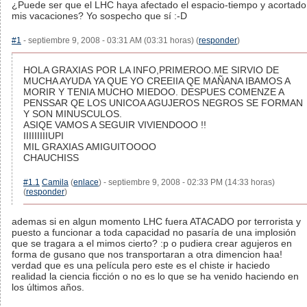
¿Puede ser que el LHC haya afectado el espacio-tiempo y acortado
mis vacaciones? Yo sospecho que sí :-D
#1
- septiembre 9, 2008 - 03:31 AM (03:31 horas) (
responder
)
HOLA GRAXIAS POR LA INFO,PRIMEROO.ME SIRVIO DE
MUCHA AYUDA YA QUE YO CREEIIA QE MAÑANA IBAMOS A
MORIR Y TENIA MUCHO MIEDOO. DESPUES COMENZE A
PENSSAR QE LOS UNICOA AGUJEROS NEGROS SE FORMAN
Y SON MINUSCULOS.
ASIQE VAMOS A SEGUIR VIVIENDOOO !!
IIIIIIIIIUPI
MIL GRAXIAS AMIGUITOOOO
CHAUCHISS
#1.1
Camila
(
enlace
) - septiembre 9, 2008 - 02:33 PM (14:33 horas)
(
responder
)
ademas si en algun momento LHC fuera ATACADO por terrorista y
puesto a funcionar a toda capacidad no pasaría de una implosión
que se tragara a el mimos cierto? :p o pudiera crear agujeros en
forma de gusano que nos transportaran a otra dimencion haa!
verdad que es una película pero este es el chiste ir haciedo
realidad la ciencia ficción o no es lo que se ha venido haciendo en
los últimos años.