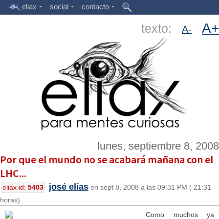
eliax
social
contacto
A+
texto:
A-
lunes, septiembre 8, 2008
Por que el mundo no se acabará mañana con el
LHC...
josé elías
eliax id:
5403
en sept 8, 2008 a las 09:31 PM ( 21:31
horas)
Como muchos ya