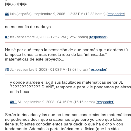
jajajajajajaja
#6
luis ( españa) - septiembre 9, 2008 - 12:33 PM (12:33 horas) (
responder
)
no me confio de nada ya
#7
fer - septiembre 9, 2008 - 12:57 PM (12:57 horas) (
responder
)
No sé por qué tengo la sensación de que por más que alardeas tú
tampoco tienes la mas remota idea de las "intrincadas"
matemáticas de este proyecto...
#8
JL - septiembre 9, 2008 - 01:08 PM (13:08 horas) (
responder
)
y donde alardea eliax d sus facultades matematicas señor JL
????????????? DIAÑE, tampoco e para k le pongamos palabras
en la boca.
#8.1
Al - septiembre 9, 2008 - 04:16 PM (16:16 horas) (
responder
)
Serán intrincadas y los que no tenemos conocimientos matemáticos
no podremos decir que si sabemos algo pero yo creo que Elías
tiene suficientes conocimientos para decir lo que ha dicho y con
fundamento. Además la parte teórica en la física (que ha sido