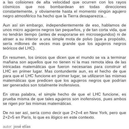
a las colisiones de alta velocidad que ocurren con los rayos
cósmicos que nos bombardean en todas direcciones
constantemente, y obviamente hasta el momento ningún agujero
negro atmosférico ha hecho que la Tierra desaparezca...
Aun así sin embargo, independientemente de eso, hablamos de
unos micro agujeros negros tan pequeños, y de tan corta vida, que
no tendrán tiempo (antes de evaporarse en microsegundos) ni de
atraer a su interior a una simple mota de polvo (que a propósito,
sería millones de veces mas grande que los agujeros negros
teóricos del LHC).
En resumen, los únicos que dicen que el mundo se va a terminar
mañana son aquellos que no tienen ni la mas remota idea de las
intricadas matemáticas que fueron necesarias para construir el
LHC en primer lugar. Mas contundente aun, es el hecho de que
para que el LHC funcione en primer lugar, se utilizaron las mismas
matemáticas que predicen que los agujeros negros que podrían
ser generados son totalmente inofensivos.
En otras palabra, el simple hecho de que el LHC funcione, es
prueba misma de que tales agujeros son inofensivos, pues ambos
se rigen por las mismas matemáticas.
De no ser así, sería como decir que 2+2=4 en New York, pero que
2+2=5 en París, lo que es ilógico en este contexto.
autor:
josé elías