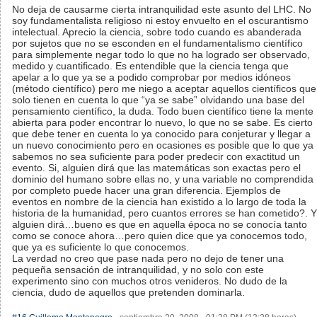
No deja de causarme cierta intranquilidad este asunto del LHC. No
soy fundamentalista religioso ni estoy envuelto en el oscurantismo
intelectual. Aprecio la ciencia, sobre todo cuando es abanderada
por sujetos que no se esconden en el fundamentalismo científico
para simplemente negar todo lo que no ha logrado ser observado,
medido y cuantificado. Es entendible que la ciencia tenga que
apelar a lo que ya se a podido comprobar por medios idóneos
(método científico) pero me niego a aceptar aquellos científicos que
solo tienen en cuenta lo que “ya se sabe” olvidando una base del
pensamiento científico, la duda. Todo buen científico tiene la mente
abierta para poder encontrar lo nuevo, lo que no se sabe. Es cierto
que debe tener en cuenta lo ya conocido para conjeturar y llegar a
un nuevo conocimiento pero en ocasiones es posible que lo que ya
sabemos no sea suficiente para poder predecir con exactitud un
evento. Si, alguien dirá que las matemáticas son exactas pero el
dominio del humano sobre ellas no, y una variable no comprendida
por completo puede hacer una gran diferencia. Ejemplos de
eventos en nombre de la ciencia han existido a lo largo de toda la
historia de la humanidad, pero cuantos errores se han cometido?. Y
alguien dirá…bueno es que en aquella época no se conocía tanto
como se conoce ahora…pero quien dice que ya conocemos todo,
que ya es suficiente lo que conocemos.
La verdad no creo que pase nada pero no dejo de tener una
pequeña sensación de intranquilidad, y no solo con este
experimento sino con muchos otros venideros. No dudo de la
ciencia, dudo de aquellos que pretenden dominarla.