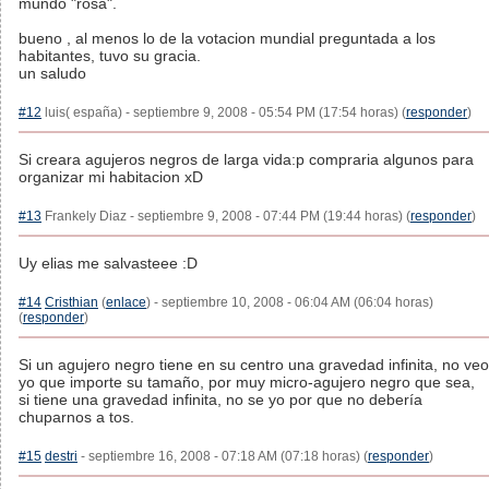
mundo "rosa".
bueno , al menos lo de la votacion mundial preguntada a los
habitantes, tuvo su gracia.
un saludo
#12
luis( españa) - septiembre 9, 2008 - 05:54 PM (17:54 horas) (
responder
)
Si creara agujeros negros de larga vida:p compraria algunos para
organizar mi habitacion xD
#13
Frankely Diaz - septiembre 9, 2008 - 07:44 PM (19:44 horas) (
responder
)
Uy elias me salvasteee :D
#14
Cristhian
(
enlace
) - septiembre 10, 2008 - 06:04 AM (06:04 horas)
(
responder
)
Si un agujero negro tiene en su centro una gravedad infinita, no veo
yo que importe su tamaño, por muy micro-agujero negro que sea,
si tiene una gravedad infinita, no se yo por que no debería
chuparnos a tos.
#15
destri
- septiembre 16, 2008 - 07:18 AM (07:18 horas) (
responder
)