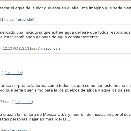
sacar el agua del sudor que esta en el aire...me imagino que seria bien 
11 horas) (
responder
)
rcado una mÃ¡quina que extrae agua del aire que todos respiramos, la fi
que estar cambiando galones de agua constantemente.
08 - 12:13 PM (12:13 horas) (
responder
)
s) (
responder
)
arece sorprente la forma como todos los que comentan este hecho e i
ro que seria buenisimo para la los pueblos de africa y aquellos paise
7 horas) (
responder
)
e cruzan la frontera de Mexico-USA, y mueren de insolacion por el desi
tas personas viajarian mas ligeras...
 horas) (
responder
)