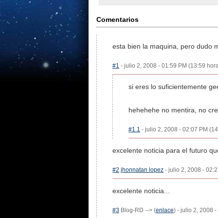
Comentarios
esta bien la maquina, pero dudo 
#1
- julio 2, 2008 - 01:59 PM (13:59 hora
si eres lo suficientemente geek
hehehehe no mentira, no creo
#1.1
- julio 2, 2008 - 02:07 PM (14
excelente noticia para el futuro 
#2
jhonnatan lopez
- julio 2, 2008 - 02:
excelente noticia...
#3
Blog-RD --> (
enlace
) - julio 2, 2008