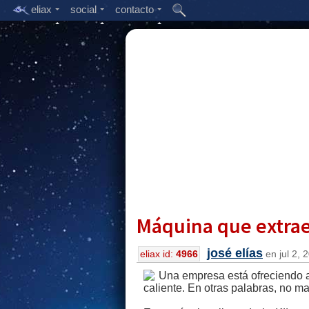
eliax
social
contacto
Máquina que extrae
josé elías
eliax id:
4966
en jul 2, 
Una empresa está ofreciendo al 
caliente. En otras palabras, no 