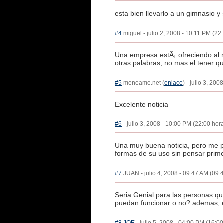
esta bien llevarlo a un gimnasio y 
#4
miguel - julio 2, 2008 - 10:11 PM (22:
Una empresa estÃ¡ ofreciendo al me
otras palabras, no mas el tener 
#5
meneame.net (
enlace
) - julio 3, 20
Excelente noticia
#6
- julio 3, 2008 - 10:00 PM (22:00 hora
Una muy buena noticia, pero me p
formas de su uso sin pensar prime
#7
JUAN - julio 4, 2008 - 09:47 AM (09:4
Seria Genial para las personas qu
puedan funcionar o no? ademas, es
#8
JOE
- julio 5, 2008 - 04:00 PM (16:00