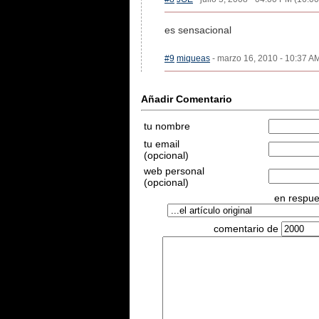
es sensacional
#9
miqueas
- marzo 16, 2010 - 10:37 AM
Añadir Comentario
tu nombre
tu email
(opcional)
web personal
(opcional)
en respues
comentario de