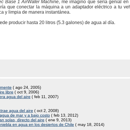
ec Base 1 AirWater Machine
, me imagino que sería genial en 
bría que conectar la máquina a un adaptador eléctrico a tu v
ca y limpia de manera instantánea.
e producir hasta 20 litros (5.3 galones) de agua al día.
eamente
( ago 24, 2005)
re libre
( oct 9, 2006)
ra agua del aire
( feb 11, 2007)
trae agua del aire
( oct 2, 2008)
agua de mar y a bajo costo
( feb 13, 2012)
n solas, directo del aire
( ene 9, 2013)
 niebla en agua en los desiertos de Chile
( may 18, 2014)