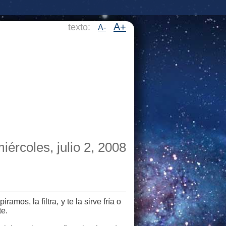
A+
texto:
A-
iércoles, julio 2, 2008
os, la filtra, y te la sirve fría o
te.