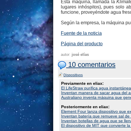
Esta máquina, llamada la
Klimat
lugares inhóspitos), pues solo a
funcione, proveyéndote agua fres
Según la empresa, la máquina pued
Fuente de la noticia
Página del producto
autor:
josé elías
10 comentarios
Dispositivos
Previamente en eliax:
El LifeStraw purifica agua instantán
Inventan manera de sacar agua del ai
Australiano inventa máquina que gene
Posteriormente en eliax:
Element Four lanza dispositivo que ex
Inventan batería que remueve sal de 
Inventan botellas de agua que se llena
El dispositivo de MIT que convierte la